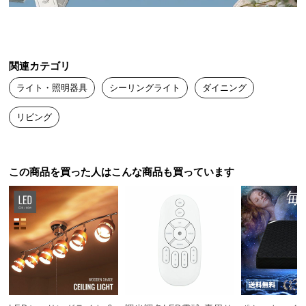
送
料
に
つ
関連カテゴリ
い
ライト・照明器具
シーリングライト
ダイニング
て
リビング
大
型
商
品
この商品を買った人はこんな商品も買っています
の
配
送
に
つ
い
て