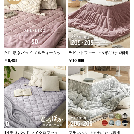
サ
ポ
ー
ト
お
[SD] 敷きパッド メルティータッチ
ラビットファー 正方形こたつ布団
知
マイクロファイバー
￥6,498
￥10,980
ら
せ
ブ
ロ
グ
企
業
[D] 敷きパッド マイクロファイバ
フランネル 正方形こたつ布団