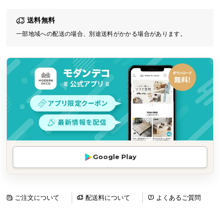
気
送料無料
ア
イ
一部地域への配送の場合、別途送料がかかる場合があります。
テ
ム
ラ
ン
キ
ン
グ
商
Google Play
品
カ
テ
ゴ
ご注文について
配送料について
よくあるご質問
リ
か