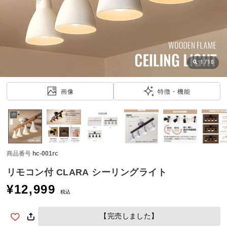
近
チ
ェ
ッ
ク
し
1
/
10
た
ア
画像
特徴・機能
イ
テ
ム
商品番号
hc-001rc
特
集
リモコン付 CLARA シーリングライト
一
¥
12,999
覧
税込
【完売しました】
人