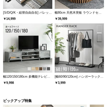
[S/D/Q/K・組替自由自在] パレット
幅80cm 天然木突板 ラウンドセン
ベッド 8/12/16枚セット
ターテーブル 美しい格子デザイン
￥14,999
￥39,999
幅120/150/180cm 多機能テレビボ
[幅60/90/120cm] ハンガーラック
ード 木目/石目調 オープン収納・
スチール 4段階高さ調節 サイドフ
￥9,998
￥3,999
引き出し収納付き
ック オープンラック シンプル
ピックアップ特集