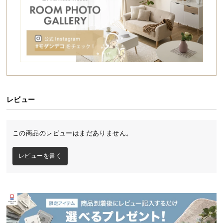
シ
ョ
ッ
ピ
ン
グ
ガ
イ
ド
レビュー
お
支
この商品のレビューはまだありません。
払
い
レビューを書く
に
つ
い
て
配