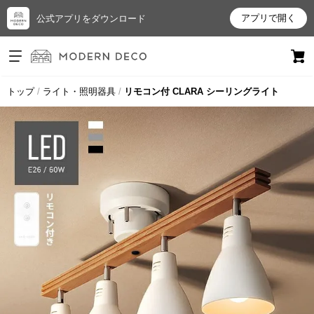
アプリで開く
公式アプリをダウンロード
ログイン
新規会員登録
トップ
ライト・照明器具
リモコン付 CLARA シーリングライト
お
気
に
入
り
ア
イ
テ
ム
最