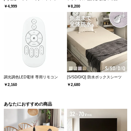
情
ー
￥4,999
￥8,200
報
©
M
O
D
E
R
N
D
E
調光調色LED電球 専用リモコン
[S/SD/D/Q] 防水ボックスシーツ
C
￥2,160
￥2,680
O
C
o.,
あなたにおすすめの商品
L
t
d.
A