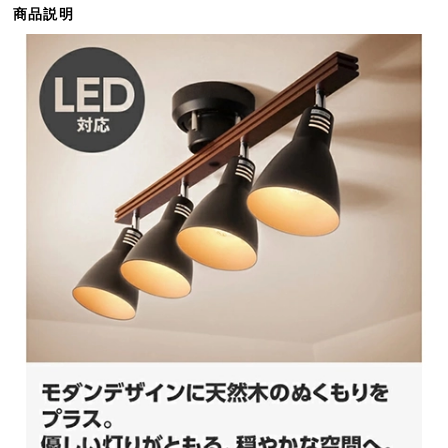
商品説明
ら
探
す
イ
ン
テ
リ
ア
テ
イ
ス
ト
か
ら
探
す