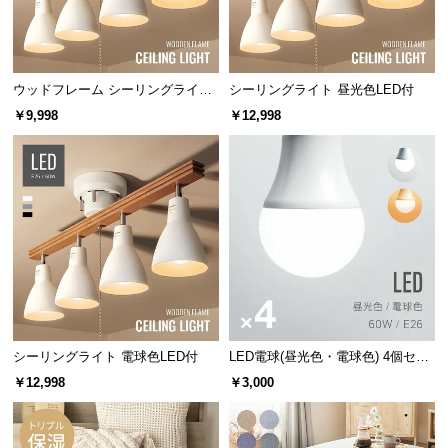
保
証
に
つ
ウッドフレーム シーリングライト
シーリングライト 昼光色LED付
い
ストレートタイプ
￥9,998
￥12,998
て
会
員
規
約
に
つ
い
て
シーリングライト 電球色LED付
LED電球(昼光色・電球色) 4個セッ
ト
￥12,998
￥3,000
お
客
様