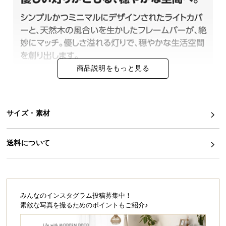
イ
ン
テ
リ
ア
商品説明をもっと見る
コ
ー
デ
ィ
サイズ・素材
ネ
ー
送料について
ト
か
ら
探
す
みんなのインスタグラム投稿募集中！
素敵な写真を撮るためのポイントもご紹介♪