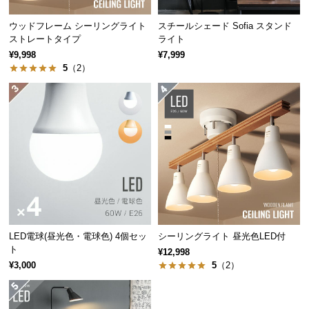
つ
ウッドフレーム シーリングライト
スチールシェード Sofia スタンド
い
ストレートタイプ
ライト
て
¥9,998
¥7,999
5
（2）
開
梱
設
置
サ
ー
ビ
ス
に
つ
LED電球(昼光色・電球色) 4個セッ
シーリングライト 昼光色LED付
い
ト
¥12,998
て
¥3,000
5
（2）
搬
入