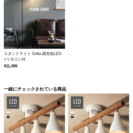
経
路
に
つ
い
て
返
スタンドライト Sofia 調光色LED
品・
+リモコン付
キ
¥11,499
ャ
ン
セ
一緒にチェックされている商品
ル
に
つ
い
て