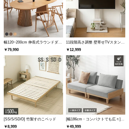
l
l
幅120~200cm 伸長式ラウンドダイ
11段階高さ調整 壁寄せTVスタンド
ニングテーブル 6人掛け 天然木突
キャスター付き 上下左右角度調節
￥79,990
￥12,999
板 美しい格子デザイン
機能
[SS/S/SD/D] 竹製すのこベッド
[幅186cm・コンパクトでも広々] 3
人掛けソファベッド リクライニン
￥8,999
￥49,999