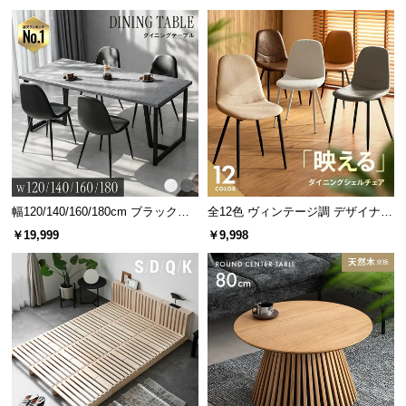
グ 天然木フレーム 北欧
幅120/140/160/180cm ブラックフ
全12色 ヴィンテージ調 デザイナー
レーム ダイニング 大理石調 4人掛
ズシェルチェア
￥19,999
￥9,998
け