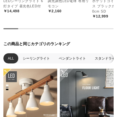
LEDシーリングライト 6
調光調色LED電球 専用リ
ポケットコイ
中
灯タイプ 昼光色LED付
モコン
ス ブラックカ
型
￥14,498
￥2,160
0cm SD
商
￥12,999
品
の
配
送
この商品と同じカテゴリのランキング
に
つ
い
ALL
シーリングライト
ペンダントライト
スタンドライ
て
小
型
商
品
の
配
送
に