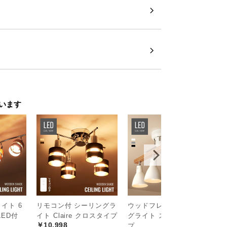
います
イト 6
リモコン付 シーリングラ
ウッドフレーム シーリン
L
ED付
イト Claire クロスタイプ
グライト ストレートタイ
色
￥10,998
￥
プ