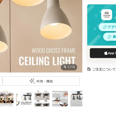
App 
1
/
14
ご注文について
特徴・機能