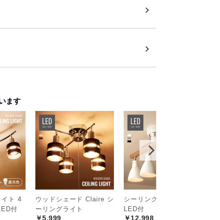
ワイドデザイン
明を使わない日中もインテリアを引き立て
。
います
イト 4
ウッドシェード Claire シ
シーリングライト 昼光色
L
ED付
ーリングライト
LED付
色
￥5,999
￥12,998
￥