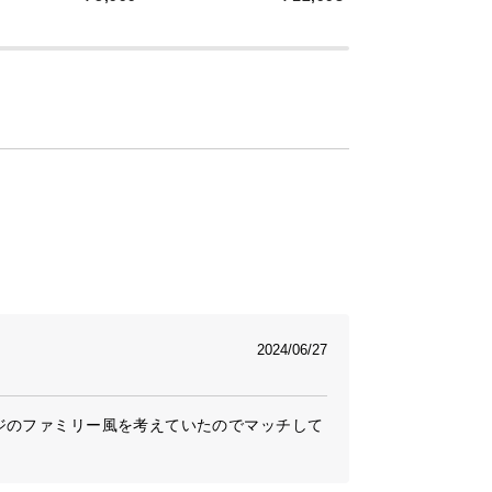
ルシェード
は軽やかな印象を与えるだけでなく、やわ
2024/06/27
ジのファミリー風を考えていたのでマッチして