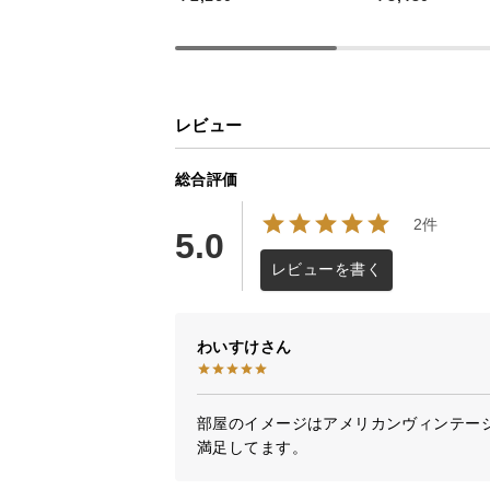
レビュー
総合評価
透明感あるアクリ
2件
5.0
レビューを書く
透明感あるアクリル素材のシェード
らかな灯りを拡散してくれます。
わいすけ
部屋のイメージはアメリカンヴィンテー
満足してます。