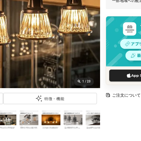
一部地域への配
App 
1
/
20
ご注文について
特徴・機能