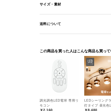
存在感ある4灯の
サイズ・素材
送料について
存在感を放つワイドデザインで、照
るオブジェとして空間を演出します
この商品を買った人はこんな商品も買って
調光調色LED電球 専用リ
LEDシーリングラ
モコン
灯タイプ 昼光色L
￥2,160
￥8,480