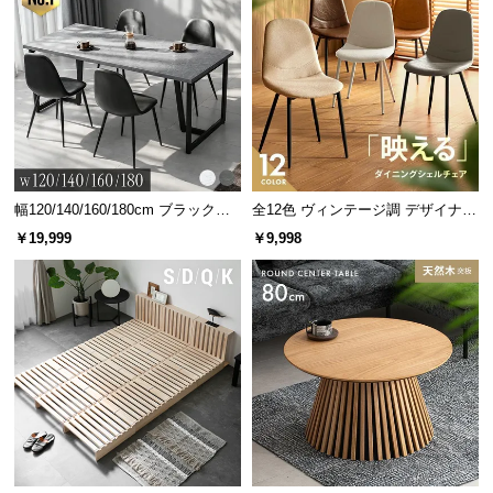
幅120/140/160/180cm ブラックフ
全12色 ヴィンテージ調 デザイナー
レーム ダイニング 大理石調 4人掛
ズシェルチェア
￥19,999
￥9,998
け