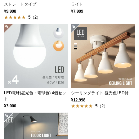
ストレートタイプ
ライト
つ
¥9,998
¥7,999
い
5
（2）
て
開
梱
設
置
サ
ー
ビ
ス
に
LED電球(昼光色・電球色) 4個セッ
シーリングライト 昼光色LED付
ト
つ
¥12,998
¥3,000
5
（2）
い
て
搬
入