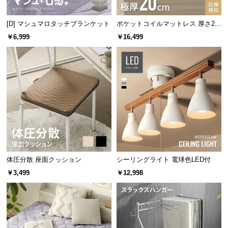
保
証
[D] マシュマロタッチブランケット
ポケットコイルマットレス 厚さ20
に
cm D
￥6,999
￥16,499
つ
い
て
会
員
規
約
に
つ
い
体圧分散 座面クッション
シーリングライト 電球色LED付
て
￥3,499
￥12,998
お
客
様