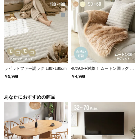
情
報
©
M
O
D
E
R
N
ラビットファー調ラグ 180×180cm
40%OFF対象！ ムートン調ラグ 90
D
×60cm
E
￥9,998
￥4,999
C
O
あなたにおすすめの商品
C
o.,
L
t
d.
A