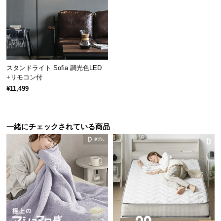
経
路
に
つ
い
て
スタンドライト Sofia 調光色LED
+リモコン付
返
¥11,499
品・
キ
ャ
一緒にチェックされている商品
ン
セ
ル
に
つ
い
て