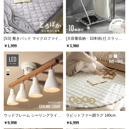
サ
ポ
ー
ト
[SS] 敷きパッド マイクロファイバ
[大容量収納・10本掛け] スラック
ー
スハンガー キャスター付き 出し入
￥1,999
￥3,980
お
れ簡単 左右スイング
知
ら
せ
ブ
ロ
グ
ウッドフレーム シーリングライト
ラビットファー調ラグ 140cm
ストレートタイプ
￥9,998
￥6,999
企
業