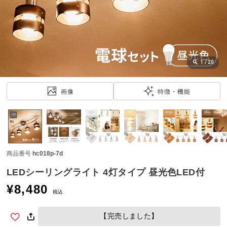
近
チ
ェ
ッ
ク
し
1
/
20
た
ア
画像
特徴・機能
イ
テ
ム
商品番号
hc018p-7d
特
集
LEDシーリングライト 4灯タイプ 昼光色LED付
一
¥
8,480
覧
税込
【完売しました】
人