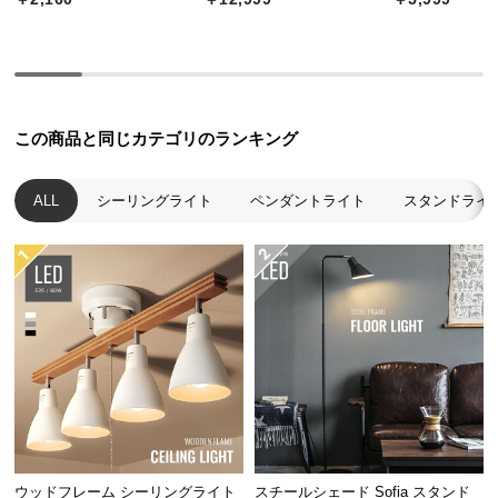
中
型
商
品
の
配
この商品と同じカテゴリのランキング
送
に
ALL
シーリングライト
ペンダントライト
スタンドライ
つ
い
て
小
型
商
品
の
配
送
ウッドフレーム シーリングライト
スチールシェード Sofia スタンド
に