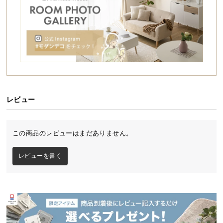
シ
ョ
ッ
ピ
ン
グ
ガ
イ
ド
レビュー
お
支
この商品のレビューはまだありません。
払
い
レビューを書く
に
つ
い
て
配