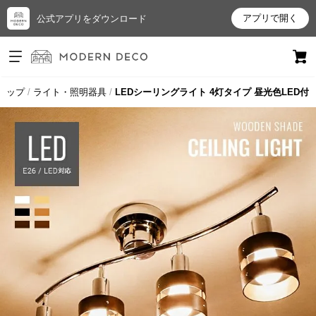
アプリで開く
公式アプリをダウンロード
ログイン
新規会員登録
トップ
ライト・照明器具
LEDシーリングライト 4灯タイプ 昼光色LED付
お
気
に
入
り
ア
イ
テ
ム
最