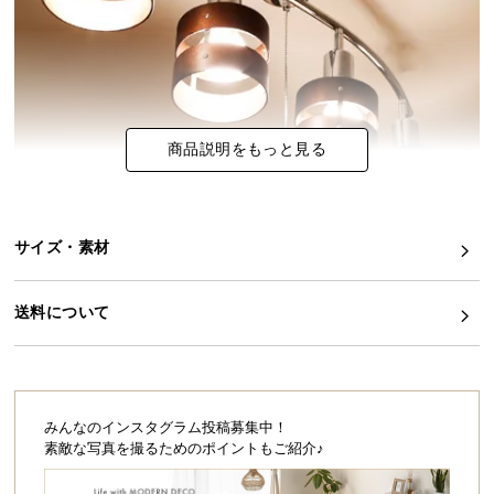
イ
ン
テ
リ
ア
商品説明をもっと見る
コ
ー
デ
ィ
サイズ・素材
ネ
ー
送料について
ト
か
ら
探
す
みんなのインスタグラム投稿募集中！
素敵な写真を撮るためのポイントもご紹介♪