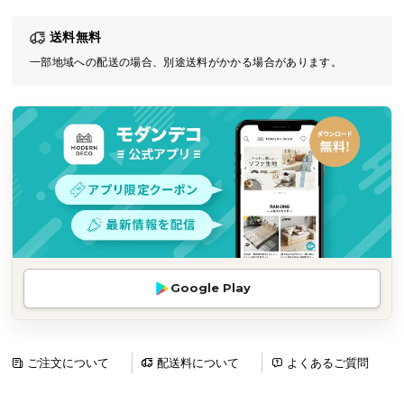
気
送料無料
ア
イ
一部地域への配送の場合、別途送料がかかる場合があります。
テ
ム
ラ
ン
キ
ン
グ
商
Google Play
品
カ
テ
ゴ
ご注文について
配送料について
よくあるご質問
リ
か