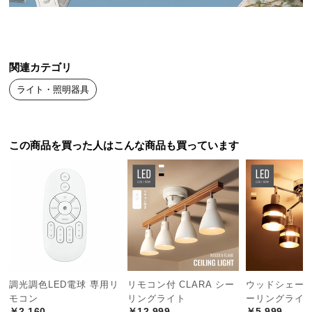
送
料
に
つ
関連カテゴリ
い
ライト・照明器具
て
大
型
この商品を買った人はこんな商品も買っています
商
品
の
配
送
に
つ
い
て
調光調色LED電球 専用リ
リモコン付 CLARA シー
ウッドシェード C
モコン
リングライト
ーリングライ
￥2,160
￥12,999
￥5,999