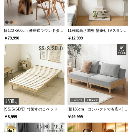
l
l
幅120~200cm 伸長式ラウンドダイ
11段階高さ調整 壁寄せTVスタンド
ニングテーブル 6人掛け 天然木突
キャスター付き 上下左右角度調節
￥79,990
￥12,999
板 美しい格子デザイン
機能
[SS/S/SD/D] 竹製すのこベッド
[幅186cm・コンパクトでも広々] 3
人掛けソファベッド リクライニン
￥8,999
￥49,999
グ 天然木フレーム 北欧