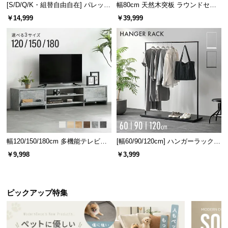
[S/D/Q/K・組替自由自在] パレット
幅80cm 天然木突板 ラウンドセン
ベッド 8/12/16枚セット
ターテーブル 美しい格子デザイン
￥14,999
￥39,999
幅120/150/180cm 多機能テレビボ
[幅60/90/120cm] ハンガーラック
ード 木目/石目調 オープン収納・
スチール 4段階高さ調節 サイドフ
￥9,998
￥3,999
引き出し収納付き
ック オープンラック シンプル
ピックアップ特集