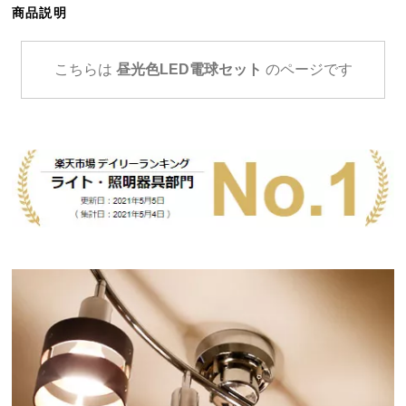
商品説明
ら
探
す
こちらは
昼光色LED電球セット
のページです
イ
ン
テ
リ
ア
テ
イ
ス
ト
か
ら
探
す