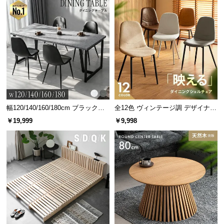
幅120/140/160/180cm ブラックフ
全12色 ヴィンテージ調 デザイナー
レーム ダイニング 大理石調 4人掛
ズシェルチェア
￥19,999
￥9,998
け