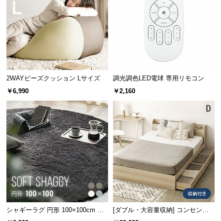
サ
ポ
ー
ト
2WAYビーズクッション Lサイズ
調光調色LED電球 専用リモコン
お
￥6,990
￥2,160
知
ら
せ
ブ
ロ
グ
シャギーラグ 円形 100×100cm 洗
[ダブル・大容量収納] コンセント
企
業
える 防音 防ダニ 抗菌防臭 滑り止
機能付きベッド 収納左右組み換え