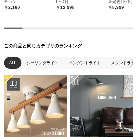
モコン
LED付
昼光色LED付
中
￥2,160
￥12,998
￥8,999
型
商
品
の
配
送
この商品と同じカテゴリのランキング
に
つ
ALL
シーリングライト
ペンダントライト
スタンドライ
い
て
小
型
商
品
の
配
送
に