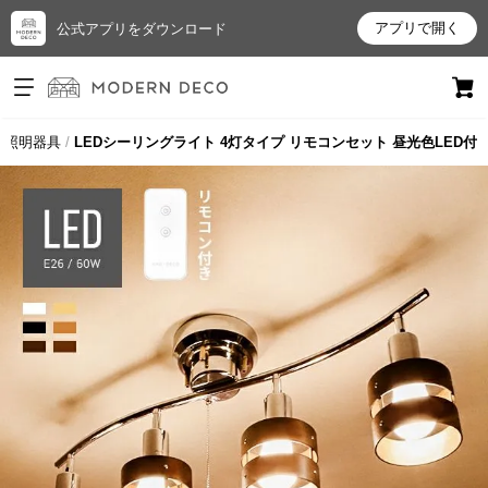
アプリで開く
公式アプリをダウンロード
ログイン
新規会員登録
・照明器具
LEDシーリングライト 4灯タイプ リモコンセット 昼光色LED付
お
気
に
入
り
ア
イ
テ
ム
最