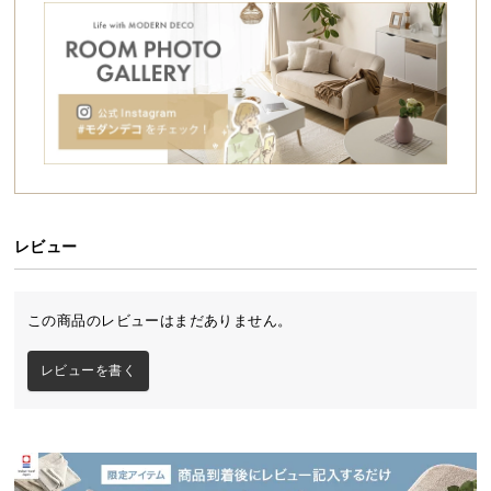
シ
ョ
ッ
ピ
ン
グ
ガ
イ
ド
レビュー
お
支
払
この商品のレビューはまだありません。
い
に
レビューを書く
つ
い
て
配