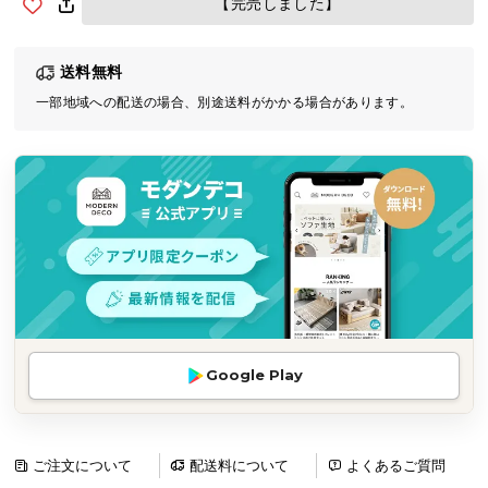
【完売しました】
気
ア
送料無料
イ
テ
一部地域への配送の場合、別途送料がかかる場合があります。
ム
ラ
ン
キ
ン
グ
商
品
Google Play
カ
テ
ゴ
リ
ご注文について
配送料について
よくあるご質問
か