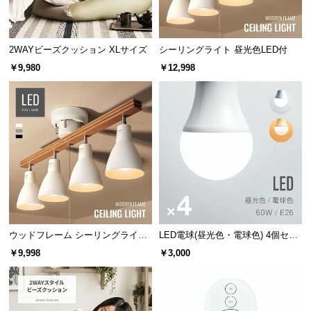
保
証
に
2WAYビーズクッション XLサイズ
シーリングライト 昼光色LED付
つ
い
￥9,980
￥12,998
て
会
員
規
約
に
つ
い
て
ウッドフレーム シーリングライト
LED電球(昼光色・電球色) 4個セッ
ストレートタイプ
ト
￥9,998
￥3,000
お
客
様