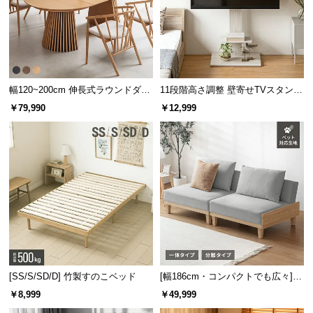
l
l
幅120~200cm 伸長式ラウンドダイ
11段階高さ調整 壁寄せTVスタンド
ニングテーブル 6人掛け 天然木突
キャスター付き 上下左右角度調節
￥79,990
￥12,999
板 美しい格子デザイン
機能
[SS/S/SD/D] 竹製すのこベッド
[幅186cm・コンパクトでも広々] 3
人掛けソファベッド リクライニン
￥8,999
￥49,999
グ 天然木フレーム 北欧