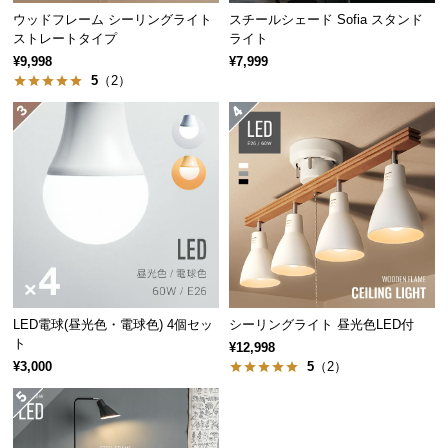
ウッドフレーム シーリングライト
スチールシェード Sofia スタンド
つ
ストレートタイプ
ライト
い
¥9,998
¥7,999
て
5
（2）
開
梱
設
置
サ
ー
ビ
ス
に
つ
LED電球(昼光色・電球色) 4個セッ
シーリングライト 昼光色LED付
ト
い
¥12,998
¥3,000
5
（2）
て
搬
入