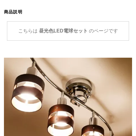
ら
探
商品説明
す
こちらは
昼光色LED電球セット
のページです
イ
ン
テ
リ
ア
テ
イ
ス
ト
か
ら
探
す