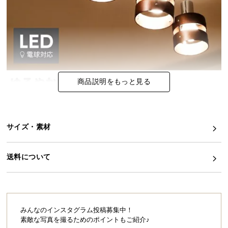
イ
ン
テ
リ
ア
コ
商品説明をもっと見る
ー
デ
ィ
ネ
サイズ・素材
ー
ト
送料について
か
ら
探
す
みんなのインスタグラム投稿募集中！
素敵な写真を撮るためのポイントもご紹介♪