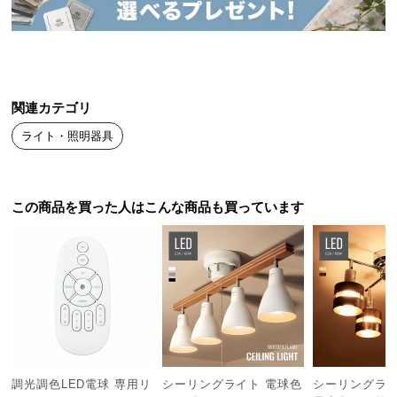
送
料
に
つ
い
関連カテゴリ
て
ライト・照明器具
大
型
商
この商品を買った人はこんな商品も買っています
品
の
配
送
に
つ
い
て
調光調色LED電球 専用リ
シーリングライト 電球色
シーリングライト 