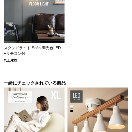
経
路
に
つ
い
て
スタンドライト Sofia 調光色LED
返
+リモコン付
品・
¥11,499
キ
ャ
ン
一緒にチェックされている商品
セ
ル
に
つ
い
て