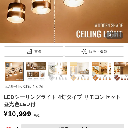
近
チ
ェ
ッ
ク
し
1
/
15
た
ア
画像
特徴・機能
イ
テ
ム
商品番号
hc-018p-4rc-7d
特
集
LEDシーリングライト 4灯タイプ リモコンセット
一
昼光色LED付
覧
¥
10,999
税込
人