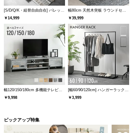
[S/D/Q/K・組替自由自在] パレット
幅80cm 天然木突板 ラウンドセン
ベッド 8/12/16枚セット
ターテーブル 美しい格子デザイン
￥14,999
￥39,999
幅120/150/180cm 多機能テレビボ
[幅60/90/120cm] ハンガーラック
ード 木目/石目調 オープン収納・
スチール 4段階高さ調節 サイドフ
￥9,998
￥3,999
引き出し収納付き
ック オープンラック シンプル
ピックアップ特集