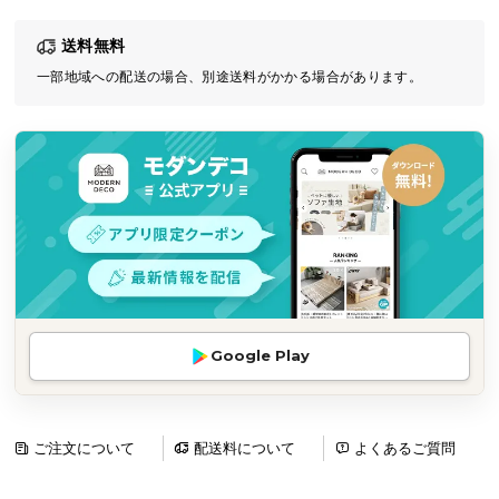
気
送料無料
ア
イ
一部地域への配送の場合、別途送料がかかる場合があります。
テ
ム
ラ
ン
キ
ン
グ
商
Google Play
品
カ
テ
ゴ
ご注文について
配送料について
よくあるご質問
リ
か