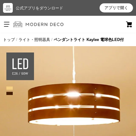
アプリで開く
公式アプリをダウンロード
ログイン
新規会員登録
トップ
ライト・照明器具
ペンダントライト Kaylee 電球色LED付
お
気
に
入
り
ア
イ
テ
ム
最