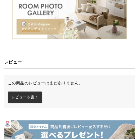
シ
ョ
ッ
ピ
ン
グ
ガ
イ
ド
レビュー
お
支
この商品のレビューはまだありません。
払
い
レビューを書く
に
つ
い
て
配