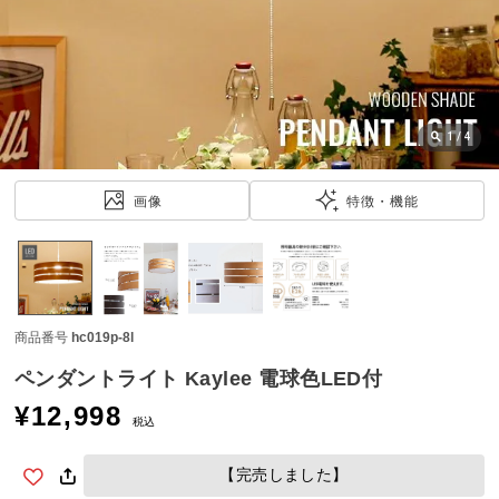
近
チ
ェ
ッ
ク
し
1
/
4
た
ア
画像
特徴・機能
イ
テ
ム
商品番号
hc019p-8l
特
集
ペンダントライト Kaylee 電球色LED付
一
¥
12,998
覧
税込
【完売しました】
人