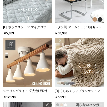
サ
ポ
ー
ト
[D] ボックスシーツ マイクロファ
ラタン調 アームチェア 4脚セット
イバー
￥5,999
￥59,998
お
知
ら
せ
ブ
ロ
グ
シーリングライト 昼光色LED付
[D] くしゅくしゅブランケットフラ
ンネルタイプ
￥12,998
￥5,999
企
業