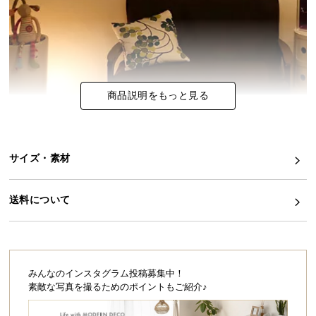
イ
ン
テ
リ
ア
商品説明をもっと見る
コ
ー
デ
ィ
サイズ・素材
ネ
ー
送料について
ト
か
ら
探
す
みんなのインスタグラム投稿募集中！
素敵な写真を撮るためのポイントもご紹介♪