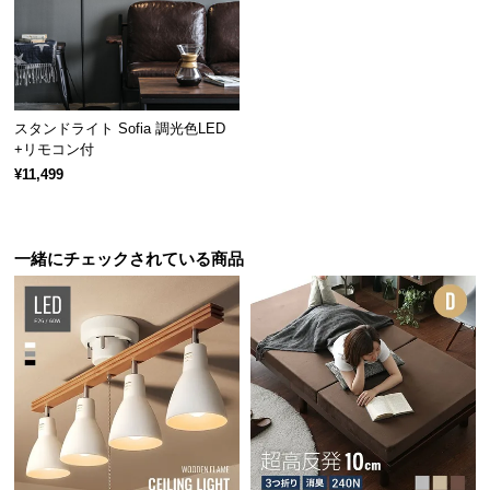
経
路
に
つ
い
スタンドライト Sofia 調光色LED
て
+リモコン付
¥11,499
返
品・
キ
一緒にチェックされている商品
ャ
ン
セ
ル
に
つ
い
て