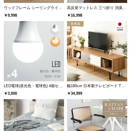
保
ウッドフレーム シーリングライト
高反発マットレス 三つ折り 消臭
証
ストレートタイプ
高密度ハード 厚さ10cm D
に
￥9,998
￥16,998
つ
い
て
会
員
規
約
に
つ
LED電球(昼光色・電球色) 4個セッ
幅180cm 日本製テレビボード TOT-
い
ト
007
￥3,000
￥34,999
て
お
客
様