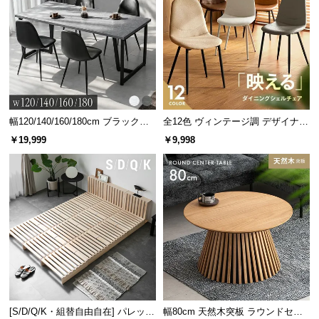
幅120/140/160/180cm ブラックフ
全12色 ヴィンテージ調 デザイナー
レーム ダイニング 大理石調 4人掛
ズシェルチェア
￥19,999
￥9,998
け
[S/D/Q/K・組替自由自在] パレット
幅80cm 天然木突板 ラウンドセン