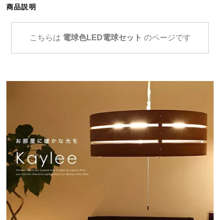
商品説明
ら
探
す
こちらは
電球色LED電球セット
のページです
イ
ン
テ
リ
ア
テ
イ
ス
ト
か
ら
探
す