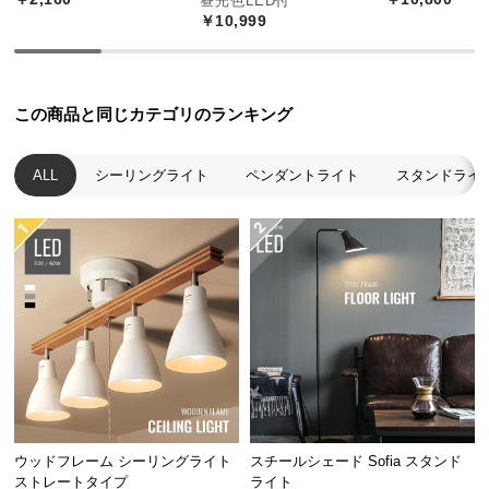
昼光色LED付
中
￥10,999
型
商
品
の
この商品と同じカテゴリのランキング
配
送
ALL
シーリングライト
ペンダントライト
スタンドライ
に
つ
い
て
小
型
商
品
の
配
ウッドフレーム シーリングライト
スチールシェード Sofia スタンド
送
ストレートタイプ
ライト
に