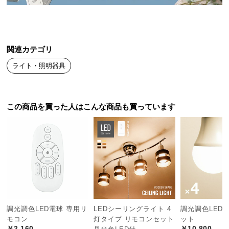
送
料
に
つ
関連カテゴリ
い
ライト・照明器具
て
大
型
この商品を買った人はこんな商品も買っています
商
品
の
配
送
に
つ
い
て
調光調色LED電球 専用リ
LEDシーリングライト 4
調光調色LED電
モコン
灯タイプ リモコンセット
ット
￥2,160
￥10,800