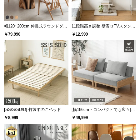
l
l
幅120~200cm 伸長式ラウンドダイ
11段階高さ調整 壁寄せTVスタンド
ニングテーブル 6人掛け 天然木突
キャスター付き 上下左右角度調節
￥79,990
￥12,999
板 美しい格子デザイン
機能
[SS/S/SD/D] 竹製すのこベッド
[幅186cm・コンパクトでも広々] 3
人掛けソファベッド リクライニン
￥8,999
￥49,999
グ 天然木フレーム 北欧