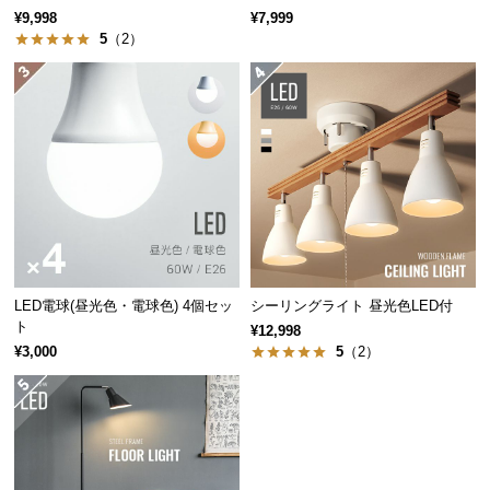
¥9,998
¥7,999
つ
5
（2）
い
て
開
梱
設
置
サ
ー
ビ
ス
LED電球(昼光色・電球色) 4個セッ
シーリングライト 昼光色LED付
ト
に
¥12,998
つ
¥3,000
5
（2）
い
て
搬
入