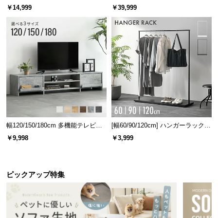
ベッド 8/12/16枚セット
ターテーブル 美しい格子デザイン
￥14,999
￥39,999
幅120/150/180cm 多機能テレビボ
[幅60/90/120cm] ハンガーラック
ード 木目/石目調 オープン収納・
スチール 4段階高さ調節 サイドフ
￥9,998
￥3,999
引き出し収納付き
ック オープンラック シンプル
ピックアップ特集