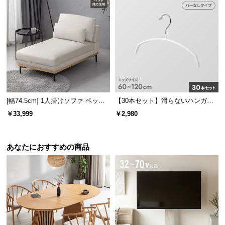
情
報
©
M
O
D
E
R
N
[幅74.5cm] 1人掛けソファ ペット
【30本セット】滑らないハンガー
対応生地
キッズサイズ 固定フック
D
￥33,999
￥2,980
E
C
O
あなたにおすすめの商品
C
o.,
L
t
d.
A