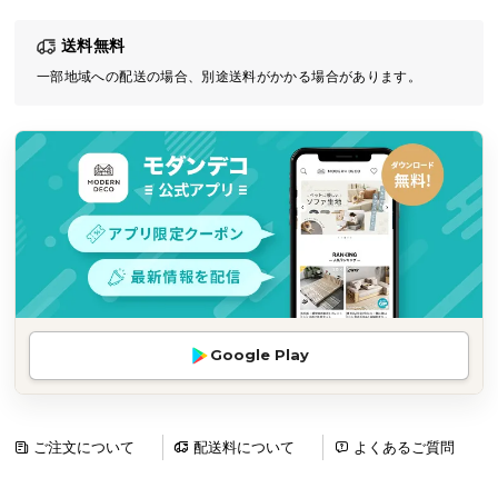
気
送料無料
ア
イ
一部地域への配送の場合、別途送料がかかる場合があります。
テ
ム
ラ
ン
キ
ン
グ
商
Google Play
品
カ
テ
ゴ
ご注文について
配送料について
よくあるご質問
リ
か