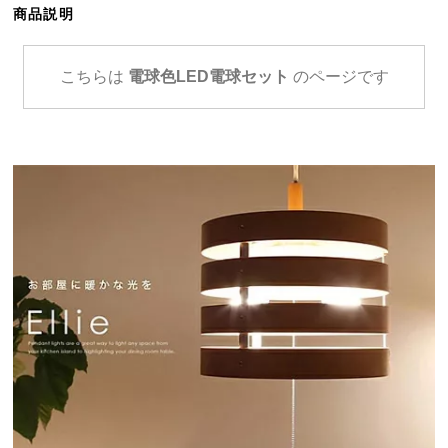
商品説明
ら
探
す
こちらは
電球色LED電球セット
のページです
イ
ン
テ
リ
ア
テ
イ
ス
ト
か
ら
探
す