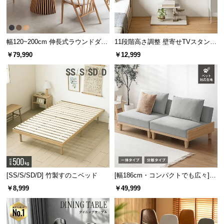
l
l
幅120~200cm 伸長式ラウンドダイ
11段階高さ調整 壁寄せTVスタンド
ニングテーブル 6人掛け 天然木突
キャスター付き 上下左右角度調節
￥79,990
￥12,999
板 美しい格子デザイン
機能
[SS/S/SD/D] 竹製すのこベッド
[幅186cm・コンパクトでも広々] 3
人掛けソファベッド リクライニン
￥8,999
￥49,999
グ 天然木フレーム 北欧