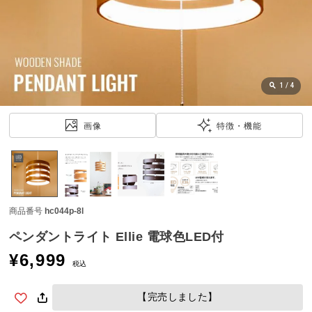
近
チ
ェ
ッ
ク
し
1
/
4
た
ア
画像
特徴・機能
イ
テ
ム
商品番号
hc044p-8l
特
集
ペンダントライト Ellie 電球色LED付
一
¥
6,999
覧
税込
【完売しました】
人