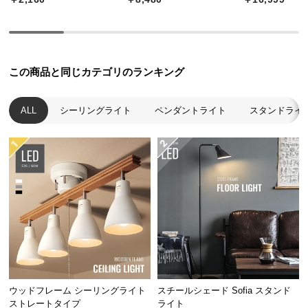
中
型
商
品
の
この商品と同じカテゴリのランキング
配
送
ALL
シーリングライト
ペンダントライト
スタンドライ
に
つ
い
て
小
型
商
品
の
配
ウッドフレーム シーリングライト
スチールシェード Sofia スタンド
送
ストレートタイプ
ライト
に