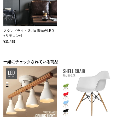
経
路
に
つ
い
スタンドライト Sofia 調光色LED
て
+リモコン付
¥11,499
返
品・
キ
一緒にチェックされている商品
ャ
ン
セ
ル
に
つ
い
て