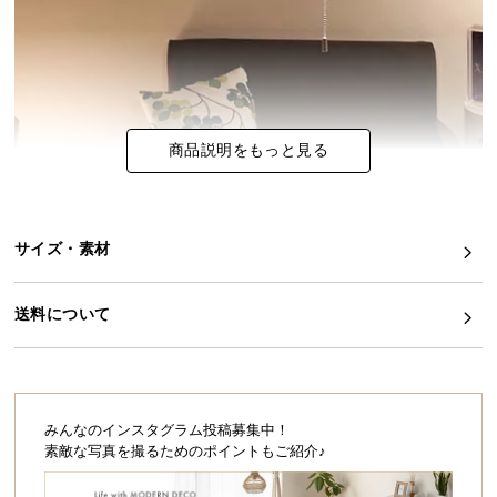
イ
ン
テ
リ
ア
商品説明をもっと見る
コ
ー
デ
ィ
サイズ・素材
ネ
ー
送料について
ト
か
ら
探
す
みんなのインスタグラム投稿募集中！
素敵な写真を撮るためのポイントもご紹介♪