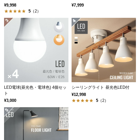
¥9,998
¥7,999
つ
5
（2）
い
て
開
梱
設
置
サ
ー
ビ
ス
LED電球(昼光色・電球色) 4個セッ
シーリングライト 昼光色LED付
ト
に
¥12,998
つ
¥3,000
5
（2）
い
て
搬
入