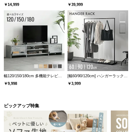
ベッド 8/12/16枚セット
ターテーブル 美しい格子デザイン
￥14,999
￥39,999
幅120/150/180cm 多機能テレビボ
[幅60/90/120cm] ハンガーラック
ード 木目/石目調 オープン収納・
スチール 4段階高さ調節 サイドフ
￥9,998
￥3,999
引き出し収納付き
ック オープンラック シンプル
ピックアップ特集