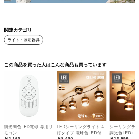
送
料
に
つ
関連カテゴリ
い
ライト・照明器具
て
大
型
この商品を買った人はこんな商品も買っています
商
品
の
配
送
に
つ
い
て
調光調色LED電球 専用リ
LEDシーリングライト 4
シーリングライト 
モコン
灯タイプ 電球色LED付
調光色LED+
￥2,160
￥8,480
￥16,999