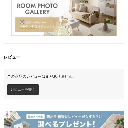
シ
ョ
ッ
ピ
ン
グ
ガ
イ
ド
レビュー
お
支
この商品のレビューはまだありません。
払
い
レビューを書く
に
つ
い
て
配