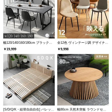
幅120/140/160/180cm ブラックフ
全12色 ヴィンテージ調 デザイナー
レーム ダイニング 大理石調 4人掛
ズシェルチェア
￥19,999
￥9,998
け
[S/D/Q/K・組替自由自在] パレット
幅80cm 天然木突板 ラウンドセン