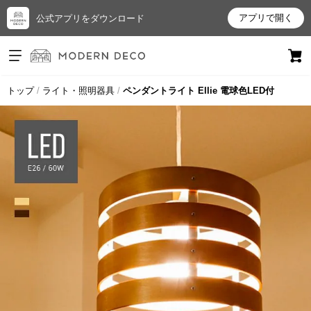
アプリで開く
公式アプリをダウンロード
ログイン
新規会員登録
トップ
ライト・照明器具
ペンダントライト Ellie 電球色LED付
お
気
に
入
り
ア
イ
テ
ム
最