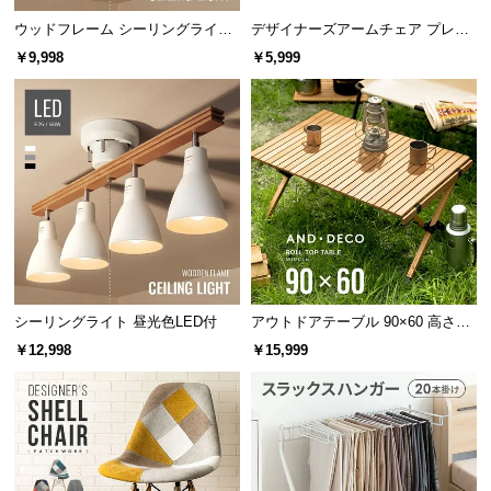
保
ウッドフレーム シーリングライト
デザイナーズアームチェア プレー
証
ストレートタイプ
ンカラー
に
￥9,998
￥5,999
つ
い
て
会
員
規
約
に
つ
シーリングライト 昼光色LED付
アウトドアテーブル 90×60 高さ44
い
cm
￥12,998
￥15,999
て
お
客
様