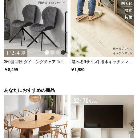
情
報
©
M
O
D
E
R
N
360度回転 ダイニングチェア 1/2/4
[選べる9サイズ] 撥水キッチンマッ
脚セット
ト
D
￥8,499
￥1,980
E
C
O
あなたにおすすめの商品
C
o.,
L
t
d.
A