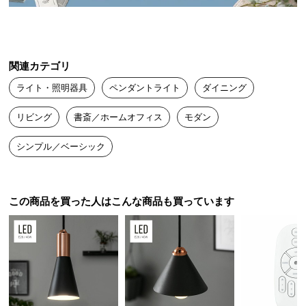
電球をそのままを生かした作りは、光をすべての方
送
向に等しく拡散させます。
料
に
つ
関連カテゴリ
い
ライト・照明器具
ペンダントライト
ダイニング
て
リビング
書斎／ホームオフィス
モダン
大
型
シンプル／ベーシック
商
品
の
配
この商品を買った人はこんな商品も買っています
送
に
つ
天井をきれいに見せるシーリングカバー
い
て
配線器具や余分なコードをきれいに隠し、真下から