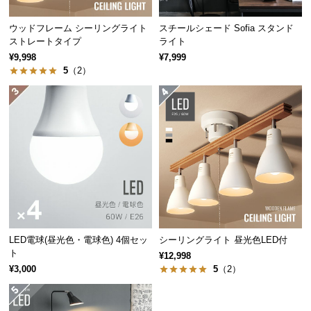
つ
ウッドフレーム シーリングライト
スチールシェード Sofia スタンド
い
ストレートタイプ
ライト
て
¥9,998
¥7,999
5
（2）
開
梱
設
置
サ
ー
ビ
ス
に
つ
多灯吊りでより豊かな空間に
い
LED電球(昼光色・電球色) 4個セッ
シーリングライト 昼光色LED付
ト
て
¥12,998
¥3,000
5
（2）
同じ照明を並べて高さを揃えたり変化をつけること
搬
で、空間に奥行きとリズムを加えます。
入