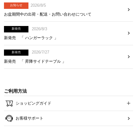
2026/8/5
お知らせ
お盆期間中の出荷・配送・お問い合わせについて
サイズ
2026/8/3
新発売
新発売 「 ハンガーラック 」
※単位は「センチメートル」になります
2026/7/27
新発売
新発売 「 昇降サイドテーブル 」
ご利用方法
ショッピングガイド
お客様サポート
本体サイズ