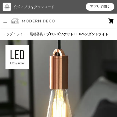
アプリで開く
公式アプリをダウンロード
ログイン
新規会員登録
トップ
ライト・照明器具
ブロンズソケット LEDペンダントライト
お
気
に
入
り
ア
イ
テ
ム
最