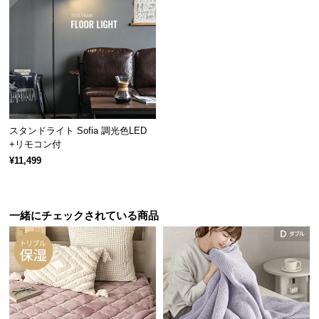
経
路
に
つ
い
て
返
スタンドライト Sofia 調光色LED
品・
+リモコン付
キ
¥11,499
ャ
※多灯吊りにはライティングレールのご使用を推奨します
ン
セ
一緒にチェックされている商品
ル
に
シリーズでの組み合わせ
つ
い
て
シリーズで揃えれば、形の違うものと組み合わせて
も統一感のある空間になります。