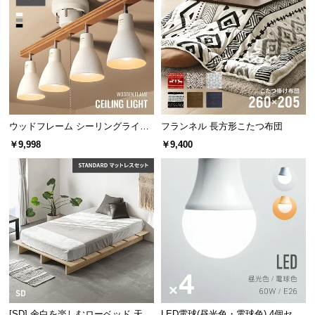
サ
ポ
ー
ト
お
ウッドフレーム シーリングライト
フランネル 長方形こたつ布団
知
ストレートタイプ
￥9,998
￥9,400
ら
せ
適用畳数
約6畳
ブ
ロ
グ
取り付け工事不要
企
業
[SD] 余白を楽しむローベッド 天然
LED電球(昼光色・電球色) 4個セッ