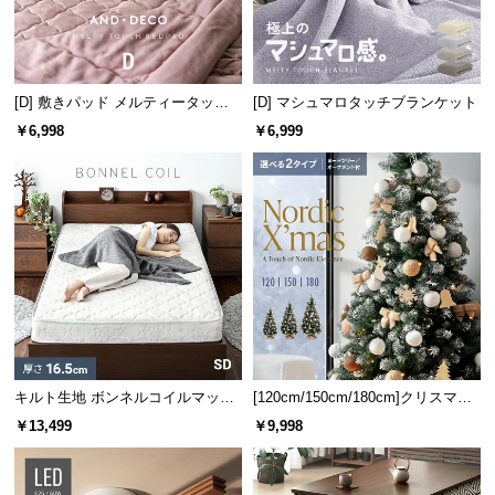
保
証
に
つ
[D] 敷きパッド メルティータッチ
[D] マシュマロタッチブランケット
い
マイクロファイバー
￥6,998
￥6,999
て
会
員
規
約
に
つ
い
て
6畳のお部屋に最適
キルト生地 ボンネルコイルマット
[120cm/150cm/180cm]クリスマス
レス SD
ツリー オーナメント付
￥13,499
￥9,998
お
ワンルームやキッチン・ダイニングなど、約6畳のお
客
部屋におすすめです。
様