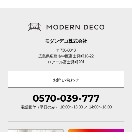
全高
直径
重量
約23〜150㎝
約4.2㎝
約0.62㎏
口金サイズ
モダンデコ株式会社
口金
E26
〒730-0043
広島県広島市中区富士見町16-22
ロアール富士見町201
充実のアフターサービス
お問い合わせ
0570-039-777
商品のお届けから、ご購入後のアフターサービスま
で、トータルでご満足頂けるように努めています。
電話受付（平日のみ） 10:00〜13:00 ／ 14:00〜18:00