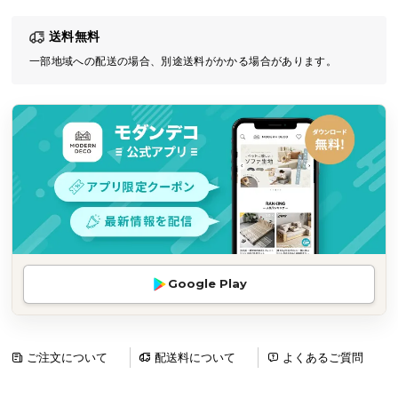
気
送料無料
ア
イ
一部地域への配送の場合、別途送料がかかる場合があります。
テ
ム
ラ
ン
キ
ン
グ
商
Google Play
品
カ
テ
ゴ
ご注文について
配送料について
よくあるご質問
リ
か