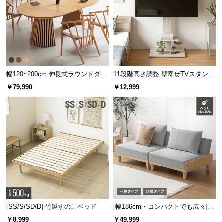
l
l
引掛埋込
フル引掛
（高さ10㎜以上）
幅120~200cm 伸長式ラウンドダイ
11段階高さ調整 壁寄せTVスタンド
ニングテーブル 6人掛け 天然木突
キャスター付き 上下左右角度調節
￥79,990
￥12,999
板 美しい格子デザイン
機能
シーリング
丸型引掛
角型引掛
丸型フル引掛
（高さ10㎜以
（高さ10㎜以
上）
上）
[SS/S/SD/D] 竹製すのこベッド
[幅186cm・コンパクトでも広々] 3
人掛けソファベッド リクライニン
￥8,999
￥49,999