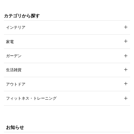
安心の軽量設計
カテゴリから探す
重さはたったの約0.62㎏。取り付け時の負担や災害
インテリア
時の落下による怪我の危険性を減らしました。
家電
ガーデン
生活雑貨
アウトドア
フィットネス・トレーニング
重量
約0.62㎏
お知らせ