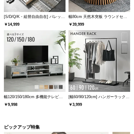
白熱電球
LED電球
[S/D/Q/K・組替自由自在] パレット
幅80cm 天然木突板 ラウンドセン
ベッド 8/12/16枚セット
ターテーブル 美しい格子デザイン
口金サイズ
E26
E26
￥14,999
￥39,999
40形
40形
対応電球
（40W以下）
（40W以下）
※当商品に電球は付属しておりません
調光機能について
電球に調光機能が付いているものはご使用いただ
けますが、調光機能のついた壁スイッチは故障や
発火の原因となるためご使用いただけません。
幅120/150/180cm 多機能テレビボ
[幅60/90/120cm] ハンガーラック
ード 木目/石目調 オープン収納・
スチール 4段階高さ調節 サイドフ
￥9,998
￥3,999
引き出し収納付き
ック オープンラック シンプル
強度に優れた丸打ちコード
ピックアップ特集