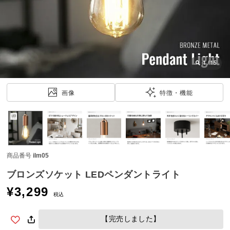
近
チ
ェ
ッ
ク
し
1
/
15
た
ア
画像
特徴・機能
イ
テ
ム
商品番号
ilm05
特
集
ブロンズソケット LEDペンダントライト
一
¥
3,299
覧
税込
【完売しました】
人