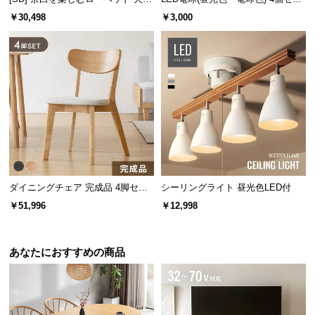
付属プラグを使った設置方法。工事が不要なので、
情
木調 ステージベッド マットレス付
ト
今お使いの照明から簡単に取り換えられます。
報
￥30,498
￥3,000
き
©
M
O
D
E
R
N
D
E
ダイニングチェア 完成品 4脚セッ
シーリングライト 昼光色LED付
C
ト
O
￥51,996
￥12,998
C
o.,
設置について
あなたにおすすめの商品
L
天井面に下図のような配線器具が設置してあれば、
t
取り付けが可能です。
d.
A
ローゼット