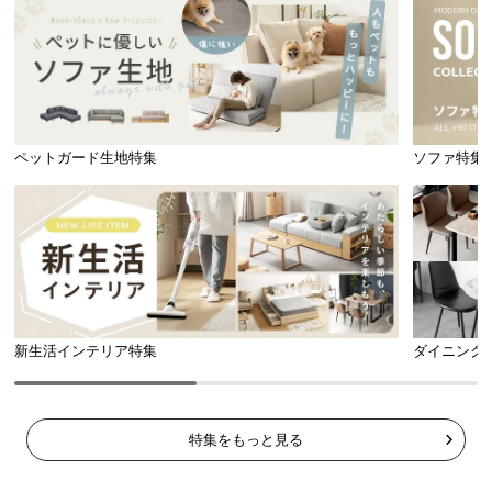
直径
約6.9㎜
のしなやかな丸打ちコードを採用。しっ
かりとした太さと強度で照明を支えます。
ペットガード生地特集
ソファ特集
新生活インテリア特集
ダイニング
コード直径
約6.9㎜
特集をもっと見る