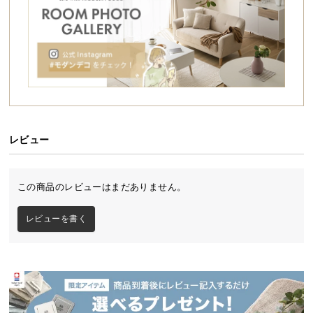
シ
重厚感を生むブロンズのソケット
ョ
ッ
ブロンズのソケットは細い線状の模様を入れたヘア
ライン加工を施し、重厚感のある風合いに仕上げま
ピ
した。
ン
グ
ガ
イ
ド
レビュー
お
支
この商品のレビューはまだありません。
払
い
レビューを書く
に
つ
い
て
空間全体を均等に照らす効果
配