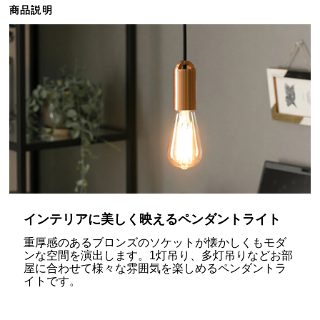
商品説明
ら
探
す
イ
ン
テ
リ
ア
テ
イ
ス
インテリアに美しく映えるペンダントライト
ト
重厚感のあるブロンズのソケットが懐かしくもモダ
か
ンな空間を演出します。1灯吊り、多灯吊りなどお部
ら
屋に合わせて様々な雰囲気を楽しめるペンダントラ
探
イトです。
す