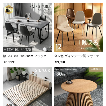
※配線器具がない場合は、電気工事店にご依頼ください
グ 天然木フレーム 北欧
省エネ&長寿命のLED電球対応
白熱電球とLED電球に対応。仕様をご確認の上、ソ
ケットに合う大きさの電球をご使用ください。
幅120/140/160/180cm ブラックフ
全12色 ヴィンテージ調 デザイナー
レーム ダイニング 大理石調 4人掛
ズシェルチェア
￥19,999
￥9,998
け