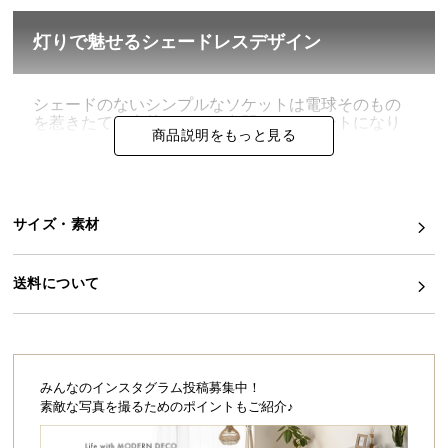
イ
灯りで魅せるシェードレスデザイン
ン
テ
リ
シェードのないシンプルなソケットは電球そのもの
を惹きたて、素朴ながらも空間のアクセントになり
ア
商品説明をもっと見る
ます。
コ
ー
デ
ィ
サイズ・素材
ネ
ー
送料について
ト
か
ら
探
す
みんなのインスタグラム投稿募集中！
素敵な写真を撮るためのポイントもご紹介♪