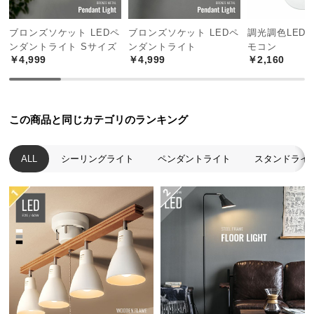
も美しいシルエットを楽しめます。
中
型
ブロンズソケット LEDペ
ブロンズソケット LEDペ
調光調色LED
商
ンダントライト Sサイズ
ンダントライト
モコン
品
￥4,999
￥4,999
￥2,160
の
配
送
に
この商品と同じカテゴリのランキング
つ
い
ALL
シーリングライト
ペンダントライト
スタンドライ
て
小
型
商
品
アクセントになる１灯吊り
の
配
シンプルながらも存在感のあるデザインが、空間を
送
引き締めるアクセントになります。
に