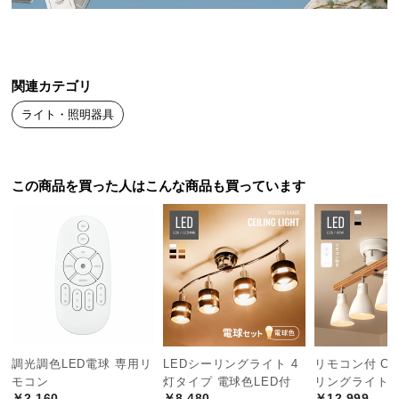
送
料
に
つ
関連カテゴリ
い
ライト・照明器具
て
大
型
この商品を買った人はこんな商品も買っています
商
品
の
配
送
に
つ
い
て
調光調色LED電球 専用リ
LEDシーリングライト 4
リモコン付 CL
モコン
灯タイプ 電球色LED付
リングライト
￥2,160
￥8,480
￥12,999