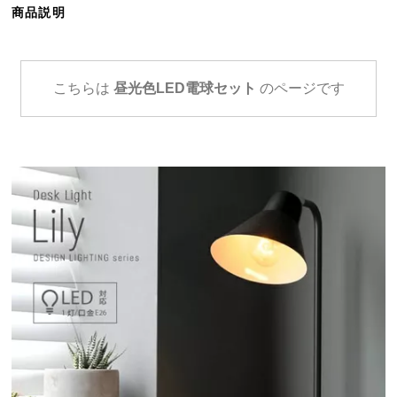
商品説明
ら
探
す
こちらは
昼光色LED電球セット
のページです
イ
ン
テ
リ
ア
テ
イ
ス
ト
か
ら
探
す