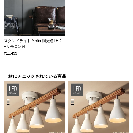
経
路
に
つ
い
て
スタンドライト Sofia 調光色LED
+リモコン付
返
¥11,499
品・
キ
ャ
一緒にチェックされている商品
ン
セ
ル
に
つ
い
て