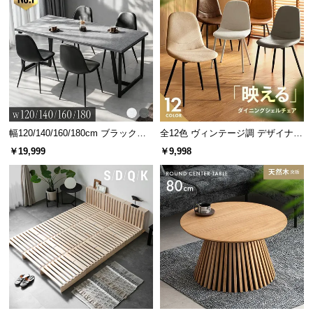
幅120/140/160/180cm ブラックフ
全12色 ヴィンテージ調 デザイナー
レーム ダイニング 大理石調 4人掛
ズシェルチェア
￥19,999
￥9,998
け