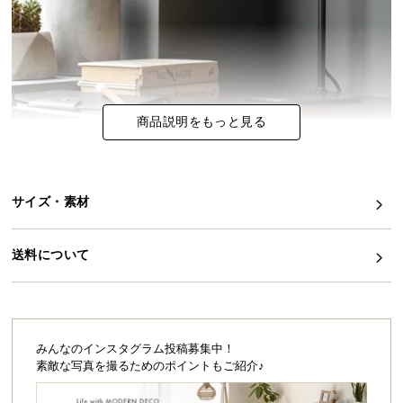
イ
ン
テ
リ
ア
商品説明をもっと見る
コ
ー
デ
ィ
サイズ・素材
ネ
ー
送料について
ト
か
ら
探
す
みんなのインスタグラム投稿募集中！
素敵な写真を撮るためのポイントもご紹介♪