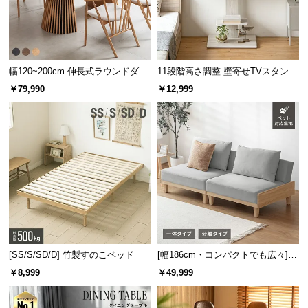
l
l
幅120~200cm 伸長式ラウンドダイ
11段階高さ調整 壁寄せTVスタンド
ニングテーブル 6人掛け 天然木突
キャスター付き 上下左右角度調節
￥79,990
￥12,999
板 美しい格子デザイン
機能
[SS/S/SD/D] 竹製すのこベッド
[幅186cm・コンパクトでも広々] 3
人掛けソファベッド リクライニン
￥8,999
￥49,999
グ 天然木フレーム 北欧