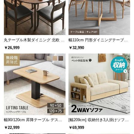
サ
ポ
ー
ト
丸テーブル木製ダイニング 北欧 4
幅110cm 円形ダイニングテーブル
人掛け
4人掛け
￥26,999
￥32,990
お
知
ら
せ
ブ
ロ
グ
幅90/120cm 昇降テーブル デスク
[幅209cm] 収納付き3人掛けソファ
無段階高さ調節 ガス圧昇降式 ダイ
傷に強いペット対応生地タイプ
￥22,999
￥69,999
企
ニング 高さ55~70cm
業