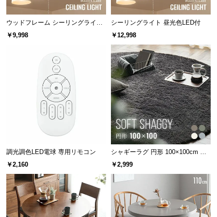
保
証
ウッドフレーム シーリングライト
シーリングライト 昼光色LED付
に
ストレートタイプ
￥9,998
￥12,998
つ
い
て
会
員
規
約
に
つ
い
調光調色LED電球 専用リモコン
シャギーラグ 円形 100×100cm 洗
て
える 防音 防ダニ 抗菌防臭 滑り止
￥2,160
￥2,999
め付き
お
客
様