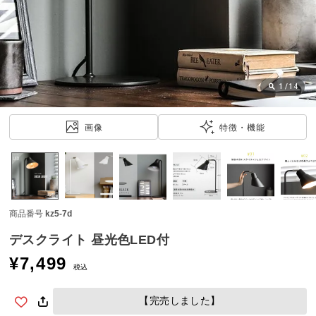
近
チ
ェ
ッ
ク
し
1
/
14
た
ア
画像
特徴・機能
イ
テ
ム
商品番号
kz5-7d
特
集
デスクライト 昼光色LED付
一
¥
7,499
覧
税込
【完売しました】
人