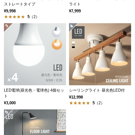
ストレートタイプ
ライト
つ
¥9,998
¥7,999
い
5
（2）
て
開
梱
設
置
サ
ー
ビ
ス
に
LED電球(昼光色・電球色) 4個セッ
シーリングライト 昼光色LED付
ト
つ
¥12,998
¥3,000
5
（2）
い
て
搬
入