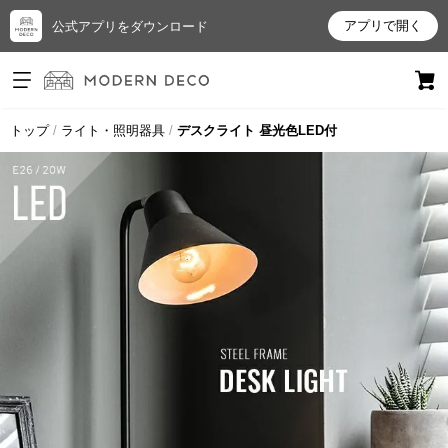
アプリで開く
公式アプリをダウンロード
ログイン
新規会員登録
トップ
ライト・照明器具
デスクライト 昼光色LED付
お
気
に
入
り
ア
イ
テ
ム
最