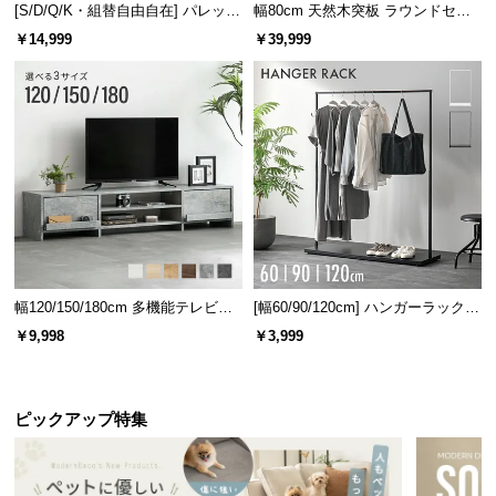
[S/D/Q/K・組替自由自在] パレット
幅80cm 天然木突板 ラウンドセン
ベッド 8/12/16枚セット
ターテーブル 美しい格子デザイン
￥14,999
￥39,999
幅120/150/180cm 多機能テレビボ
[幅60/90/120cm] ハンガーラック
ード 木目/石目調 オープン収納・
スチール 4段階高さ調節 サイドフ
￥9,998
￥3,999
引き出し収納付き
ック オープンラック シンプル
ピックアップ特集