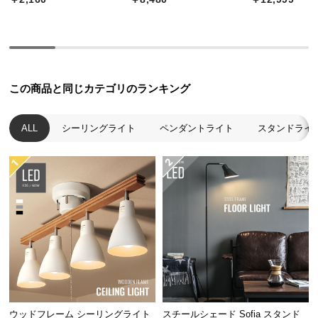
中
型
商
品
の
配
この商品と同じカテゴリのランキング
送
に
ALL
シーリングライト
ペンダントライト
スタンドライ
つ
い
て
小
型
商
品
の
配
送
ウッドフレーム シーリングライト
スチールシェード Sofia スタンド
に