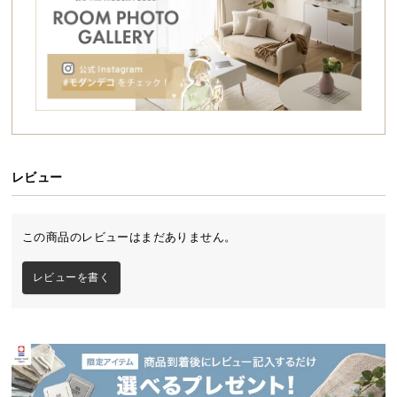
シ
ョ
ッ
ピ
ン
グ
ガ
イ
ド
レビュー
お
支
この商品のレビューはまだありません。
払
い
レビューを書く
に
つ
い
て
配