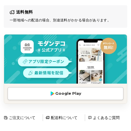
気
送料無料
ア
イ
一部地域への配送の場合、別途送料がかかる場合があります。
テ
ム
ラ
ン
キ
ン
グ
商
Google Play
品
カ
テ
ゴ
ご注文について
配送料について
よくあるご質問
リ
か