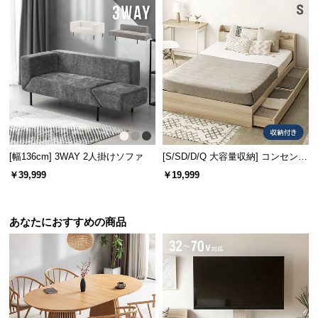
情
報
©
M
O
D
E
R
N
[幅136cm] 3WAY 2人掛けソファ
[S/SD/D/Q 大容量収納] コンセント
D
機能付きベッド 収納左右組み換え
E
￥39,999
￥19,999
可能
C
O
あなたにおすすめの商品
C
o.,
L
t
d.
A