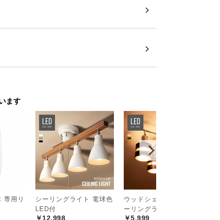
います
球 専用リ
シーリングライト 電球色
ウッドシェード Claire シ
4
LED付
ーリングライト
チ
￥12,998
￥5,999
ル