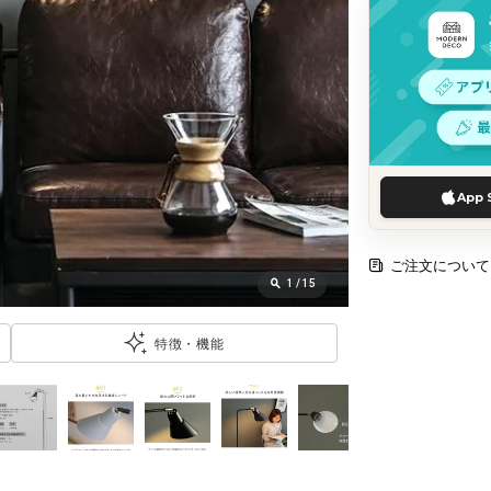
App 
ご注文について
1
/
15
特徴・機能