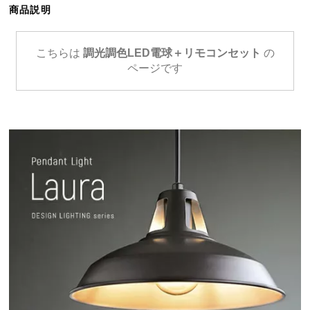
商品説明
ら
探
す
こちらは
調光調色LED電球＋リモコンセット
の
ページです
イ
ン
テ
リ
ア
テ
イ
ス
ト
か
ら
探
す