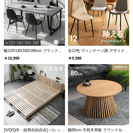
幅120/140/160/180cm ブラックフ
全12色 ヴィンテージ調 デザイナー
レーム ダイニング 大理石調 4人掛
ズシェルチェア
￥19,999
￥9,998
け
[S/D/Q/K・組替自由自在] パレット
幅80cm 天然木突板 ラウンドセン