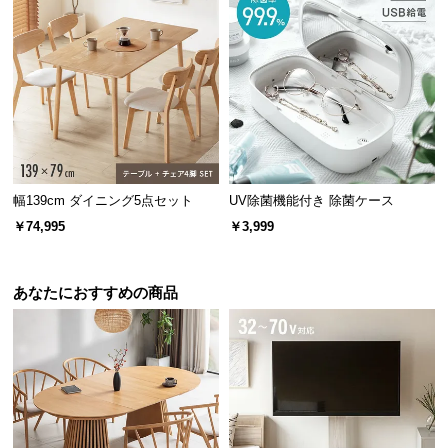
情
報
©
M
O
D
E
R
N
幅139cm ダイニング5点セット
UV除菌機能付き 除菌ケース
D
￥74,995
￥3,999
E
C
O
あなたにおすすめの商品
C
o.,
L
t
d.
A