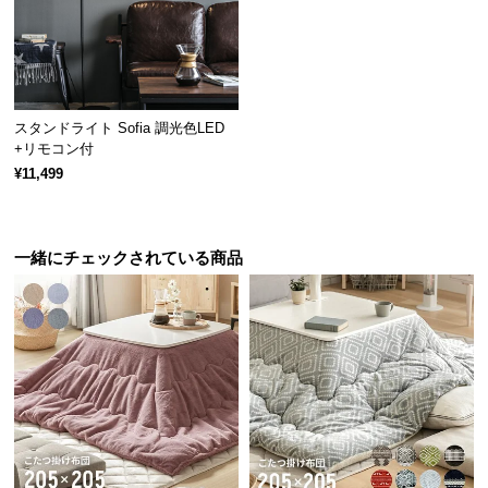
経
路
に
つ
い
スタンドライト Sofia 調光色LED
て
+リモコン付
¥11,499
返
品・
キ
一緒にチェックされている商品
ャ
ン
セ
ル
に
つ
い
て