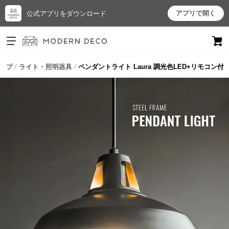
アプリで開く
公式アプリをダウンロード
ログイン
新規会員登録
ップ
ライト・照明器具
ペンダントライト Laura 調光色LED+リモコン付
お
気
に
入
り
ア
イ
テ
ム
最