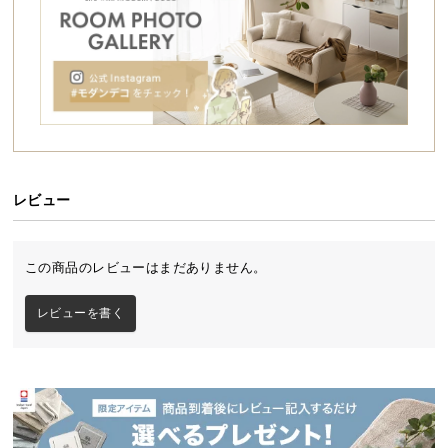
シ
ョ
ッ
ピ
ン
グ
ガ
イ
ド
レビュー
お
支
この商品のレビューはまだありません。
払
い
レビューを書く
に
つ
い
て
配