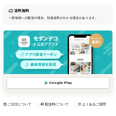
気
送料無料
ア
イ
一部地域への配送の場合、別途送料がかかる場合があります。
テ
ム
ラ
ン
キ
ン
グ
商
Google Play
品
カ
テ
ゴ
ご注文について
配送料について
よくあるご質問
リ
か