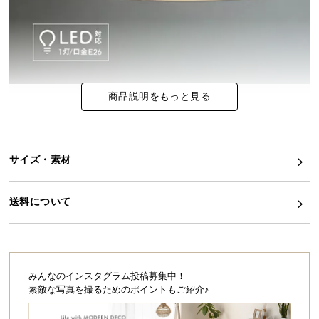
イ
ン
テ
リ
ア
商品説明をもっと見る
コ
ー
デ
ィ
サイズ・素材
ネ
ー
送料について
ト
か
ら
探
す
みんなのインスタグラム投稿募集中！
素敵な写真を撮るためのポイントもご紹介♪