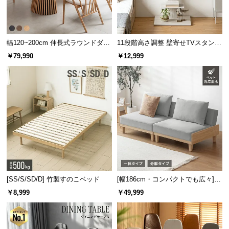
l
l
幅120~200cm 伸長式ラウンドダイ
11段階高さ調整 壁寄せTVスタンド
ニングテーブル 6人掛け 天然木突
キャスター付き 上下左右角度調節
￥79,990
￥12,999
板 美しい格子デザイン
機能
[SS/S/SD/D] 竹製すのこベッド
[幅186cm・コンパクトでも広々] 3
人掛けソファベッド リクライニン
￥8,999
￥49,999
グ 天然木フレーム 北欧