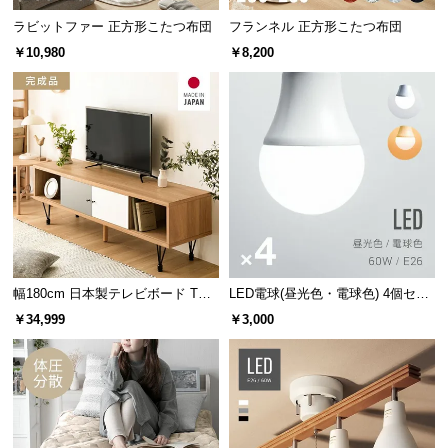
保
ラビットファー 正方形こたつ布団
フランネル 正方形こたつ布団
証
に
￥10,980
￥8,200
つ
い
て
会
員
規
約
に
つ
幅180cm 日本製テレビボード TOT-
LED電球(昼光色・電球色) 4個セッ
い
007
ト
￥34,999
￥3,000
て
お
客
様