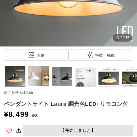
近
チ
ェ
ッ
ク
し
1
/
20
た
ア
画像
特徴・機能
イ
テ
ム
商品番号
kz14-olr
特
集
ペンダントライト Laura 調光色LED+リモコン付
一
¥
8,499
覧
税込
【完売しました】
人