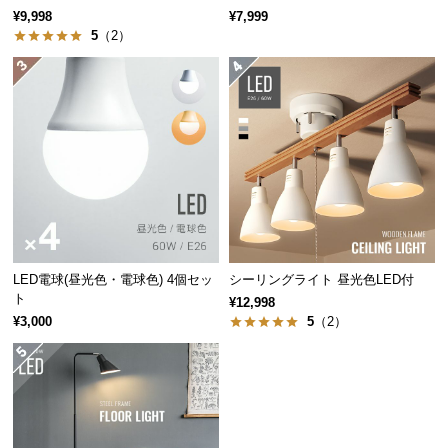
¥9,998
¥7,999
つ
5
（2）
い
て
開
梱
設
置
サ
ー
ビ
ス
LED電球(昼光色・電球色) 4個セッ
シーリングライト 昼光色LED付
ト
に
¥12,998
つ
¥3,000
5
（2）
い
て
搬
入