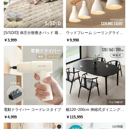
サ
ポ
ー
ト
[S/SD/D] 体圧分散敷きパッド 吸湿
ウッドフレーム シーリングライト
発熱マイクロファイバー
ストレートタイプ
￥3,999
￥9,998
お
知
ら
せ
ブ
ロ
グ
電動ドライバー コードレスタイプ
幅120~200cm 伸縮式ダイニング5
点セット
￥4,999
￥115,995
企
業