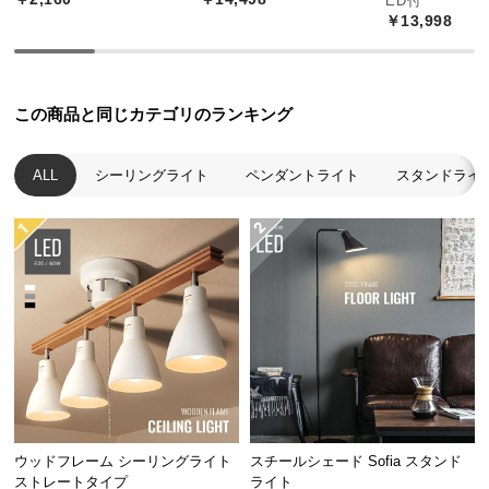
ED付
中
￥13,998
型
商
品
の
この商品と同じカテゴリのランキング
配
送
ALL
シーリングライト
ペンダントライト
スタンドライ
に
つ
い
て
小
型
商
品
の
配
ウッドフレーム シーリングライト
スチールシェード Sofia スタンド
送
ストレートタイプ
ライト
に