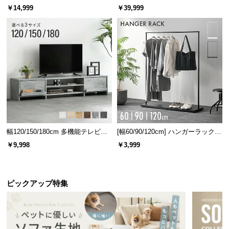
ベッド 8/12/16枚セット
ターテーブル 美しい格子デザイン
￥14,999
￥39,999
幅120/150/180cm 多機能テレビボ
[幅60/90/120cm] ハンガーラック
ード 木目/石目調 オープン収納・
スチール 4段階高さ調節 サイドフ
￥9,998
￥3,999
引き出し収納付き
ック オープンラック シンプル
ピックアップ特集