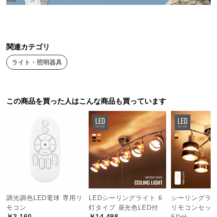
送
料
に
つ
関連カテゴリ
い
ライト・照明器具
て
大
型
この商品を買った人はこんな商品も買っています
商
品
の
配
送
に
つ
い
て
調光調色LED電球 専用リ
LEDシーリングライト 6
シーリングライト 
モコン
灯タイプ 昼光色LED付
リモコンセット
￥2,160
￥14,498