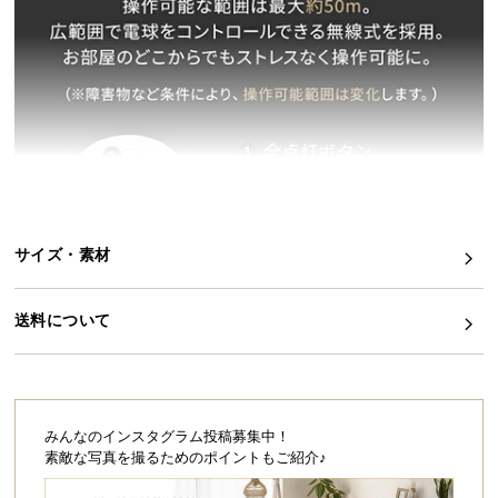
イ
ン
テ
リ
ア
コ
ー
デ
ィ
サイズ・素材
ネ
ー
ト
送料について
か
ら
探
す
みんなのインスタグラム投稿募集中！
素敵な写真を撮るためのポイントもご紹介♪