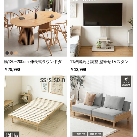
情
報
©
M
O
D
E
R
N
幅120~200cm 伸長式ラウンドダイ
11段階高さ調整 壁寄せTVスタンド
ニングテーブル 6人掛け 天然木突
キャスター付き 上下左右角度調節
D
￥79,990
￥12,999
板 美しい格子デザイン
機能
E
C
O
C
o.,
L
t
d.
A