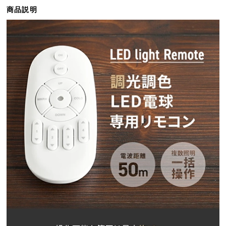
ら
商品説明
探
す
イ
ン
テ
リ
ア
テ
イ
ス
ト
か
ら
探
す