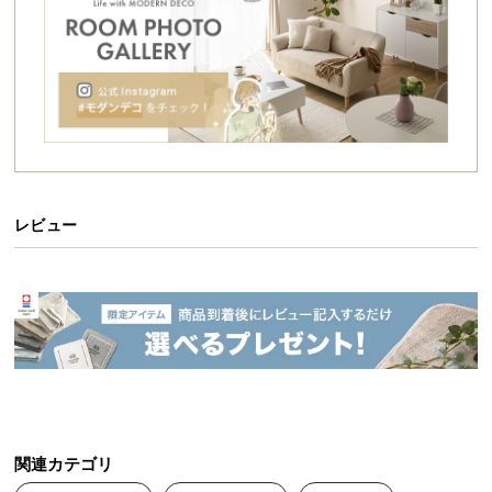
シ
ョ
ッ
ピ
ン
グ
ガ
イ
ド
レビュー
お
支
払
い
に
つ
い
て
関連カテゴリ
配