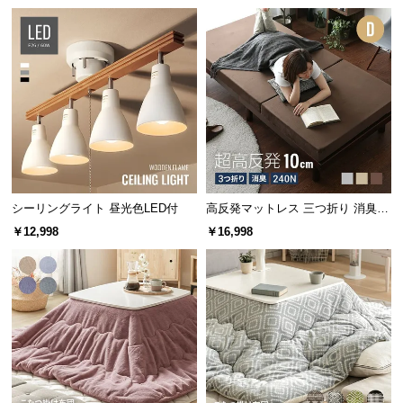
保
証
に
つ
い
て
会
員
規
シーリングライト 昼光色LED付
高反発マットレス 三つ折り 消臭
約
高密度ハード 厚さ10cm D
￥12,998
￥16,998
に
つ
い
て
お
客
様