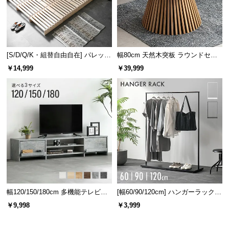
[S/D/Q/K・組替自由自在] パレット
幅80cm 天然木突板 ラウンドセン
ベッド 8/12/16枚セット
ターテーブル 美しい格子デザイン
￥14,999
￥39,999
幅120/150/180cm 多機能テレビボ
[幅60/90/120cm] ハンガーラック
ード 木目/石目調 オープン収納・
スチール 4段階高さ調節 サイドフ
￥9,998
￥3,999
引き出し収納付き
ック オープンラック シンプル