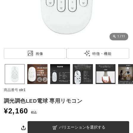
近
チ
ェ
ッ
ク
し
1
/
11
た
ア
画像
特徴・機能
イ
テ
ム
商品番号
olr1
特
集
調光調色LED電球 専用リモコン
一
¥
2,160
覧
税込
バリエーションを選択する
人