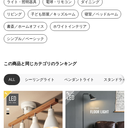
ライト・照明器具
電球・リモコン
ダイニング
送
料
リビング
子ども部屋／キッズルーム
寝室／ベッドルーム
に
つ
書斎／ホームオフィス
ホワイトインテリア
い
て
シンプル／ベーシック
大
型
この商品と同じカテゴリのランキング
商
品
の
ALL
シーリングライト
ペンダントライト
スタンドライ
配
送
に
つ
い
て