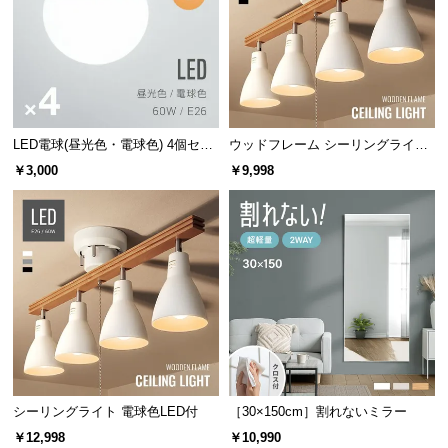
経
路
に
つ
い
て
LED電球(昼光色・電球色) 4個セッ
ウッドフレーム シーリングライト
ト
ストレートタイプ
￥3,000
￥9,998
返
品・
キ
ャ
ン
セ
ル
に
つ
い
て
シーリングライト 電球色LED付
［30×150cm］割れないミラー
￥12,998
￥10,990