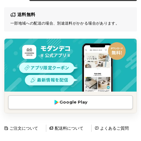
気
送料無料
ア
イ
一部地域への配送の場合、別途送料がかかる場合があります。
テ
ム
ラ
ン
キ
ン
グ
商
Google Play
品
カ
テ
ゴ
ご注文について
配送料について
よくあるご質問
リ
か