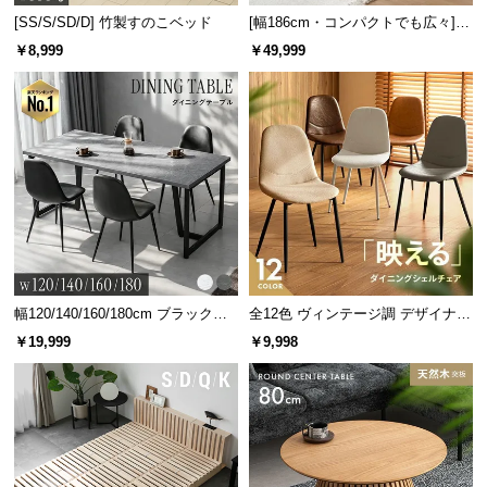
l
[SS/S/SD/D] 竹製すのこベッド
[幅186cm・コンパクトでも広々] 3
l
人掛けソファベッド リクライニン
￥8,999
￥49,999
グ 天然木フレーム 北欧
幅120/140/160/180cm ブラックフ
全12色 ヴィンテージ調 デザイナー
レーム ダイニング 大理石調 4人掛
ズシェルチェア
￥19,999
￥9,998
け