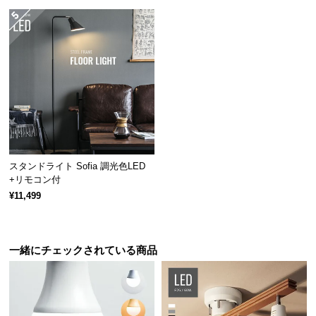
つ
い
て
開
梱
設
置
サ
ー
スタンドライト Sofia 調光色LED
ビ
+リモコン付
ス
¥11,499
に
つ
い
一緒にチェックされている商品
て
搬
入