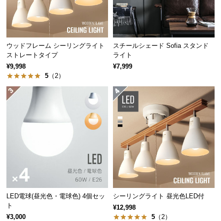
中
型
商
品
ウッドフレーム シーリングライト
スチールシェード Sofia スタンド
の
ストレートタイプ
ライト
配
¥9,998
¥7,999
送
5
（2）
に
つ
い
て
小
型
商
品
の
LED電球(昼光色・電球色) 4個セッ
シーリングライト 昼光色LED付
配
ト
¥12,998
送
¥3,000
5
（2）
に