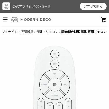
アプリで開く
公式アプリをダウンロード
ログイン
新規会員登録
ップ
ライト・照明器具
電球・リモコン
調光調色LED電球 専用リモコン
お
気
に
入
り
ア
イ
テ
ム
最