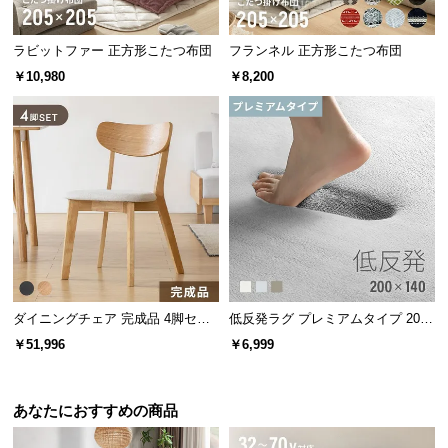
サ
ポ
ラビットファー 正方形こたつ布団
フランネル 正方形こたつ布団
ー
￥10,980
￥8,200
ト
お
知
ら
せ
ブ
ダイニングチェア 完成品 4脚セッ
低反発ラグ プレミアムタイプ 200×
ロ
ト
140cm
￥51,996
￥6,999
グ
あなたにおすすめの商品
企
業