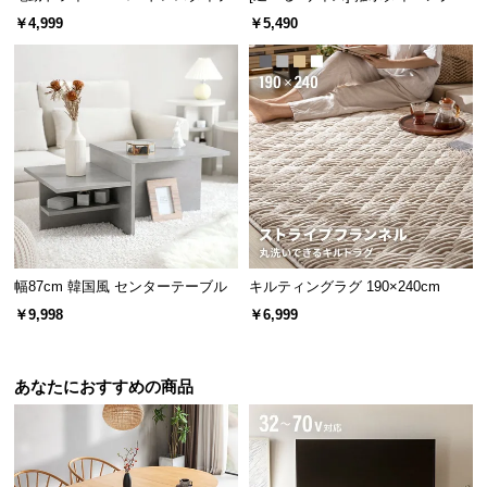
情
ット
￥4,999
￥5,490
報
©
M
O
D
E
R
N
D
E
幅87cm 韓国風 センターテーブル
キルティングラグ 190×240cm
C
￥9,998
￥6,999
O
C
o.,
あなたにおすすめの商品
L
t
d.
A