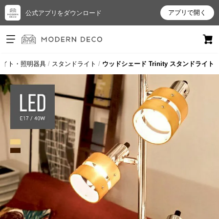
アプリで開く
公式アプリをダウンロード
ログイン
新規会員登録
ライト・照明器具
スタンドライト
ウッドシェード Trinity スタンドライト
お
気
に
入
り
ア
イ
テ
ム
最