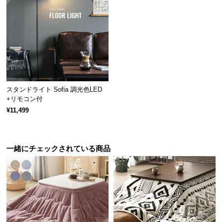
経
路
に
つ
い
て
返
スタンドライト Sofia 調光色LED
品・
+リモコン付
キ
¥11,499
ャ
ン
セ
一緒にチェックされている商品
ル
に
つ
い
て