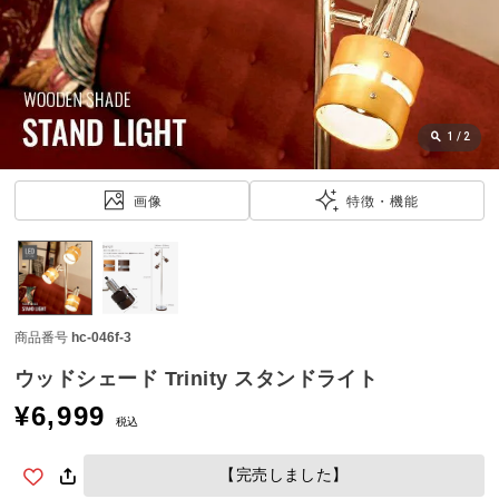
近
チ
ェ
ッ
ク
し
1
/
2
た
ア
画像
特徴・機能
イ
テ
ム
商品番号
hc-046f-3
特
集
ウッドシェード Trinity スタンドライト
一
¥
6,999
覧
税込
【完売しました】
人