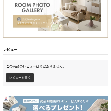
シ
ョ
ッ
ピ
ン
グ
ガ
イ
ド
レビュー
お
支
この商品のレビューはまだありません。
払
い
レビューを書く
に
つ
い
て
配