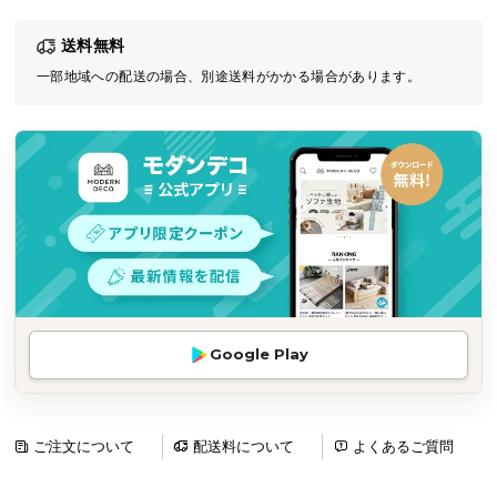
気
送料無料
ア
イ
一部地域への配送の場合、別途送料がかかる場合があります。
テ
ム
ラ
ン
キ
ン
グ
商
Google Play
品
カ
テ
ゴ
ご注文について
配送料について
よくあるご質問
リ
か