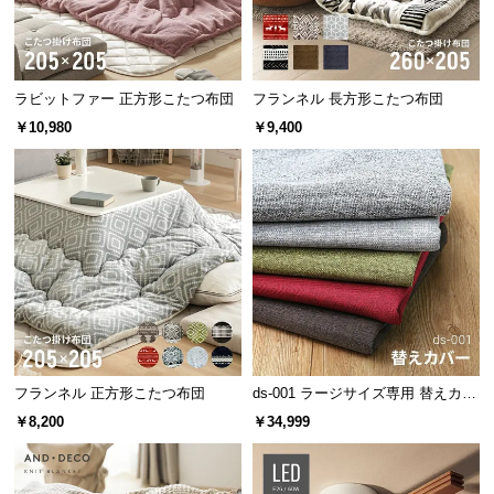
保
証
に
つ
ラビットファー 正方形こたつ布団
フランネル 長方形こたつ布団
い
￥10,980
￥9,400
て
会
員
規
約
に
つ
い
て
フランネル 正方形こたつ布団
ds-001 ラージサイズ専用 替えカバ
ー ペット対応生地
￥8,200
￥34,999
お
客
様