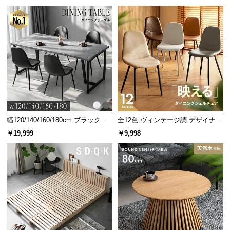
グ 天然木フレーム 北欧
幅120/140/160/180cm ブラックフ
全12色 ヴィンテージ調 デザイナー
レーム ダイニング 大理石調 4人掛
ズシェルチェア
￥19,999
￥9,998
け