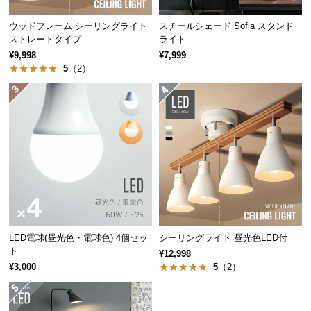
つ
ウッドフレーム シーリングライト
スチールシェード Sofia スタンド
い
ストレートタイプ
ライト
て
¥9,998
¥7,999
5
（2）
開
梱
設
置
サ
ー
ビ
ス
に
つ
LED電球(昼光色・電球色) 4個セッ
シーリングライト 昼光色LED付
い
ト
¥12,998
て
¥3,000
5
（2）
搬
入