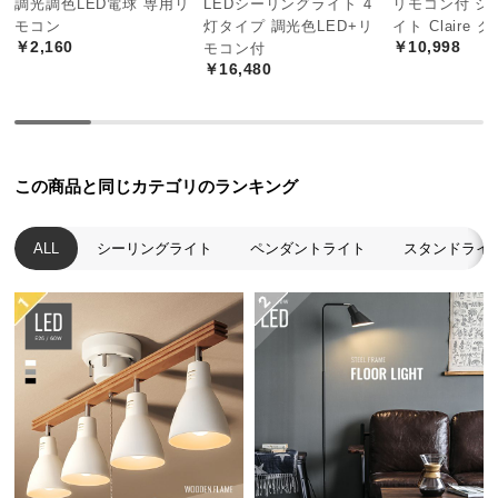
調光調色LED電球 専用リ
LEDシーリングライト 4
リモコン付 シ
中
モコン
灯タイプ 調光色LED+リ
イト Claire
型
￥2,160
￥10,998
モコン付
商
￥16,480
品
の
配
送
この商品と同じカテゴリのランキング
に
つ
い
ALL
シーリングライト
ペンダントライト
スタンドライ
て
小
型
商
品
の
配
送
に