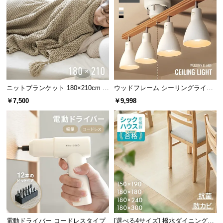
サ
ポ
ー
ト
お
ニットブランケット 180×210cm タ
ウッドフレーム シーリングライト
知
ッセル付き
ストレートタイプ
￥7,500
￥9,998
ら
せ
ブ
ロ
グ
企
業
電動ドライバー コードレスタイプ
[選べる4サイズ] 撥水ダイニングマ