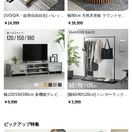
[S/D/Q/K・組替自由自在] パレット
幅80cm 天然木突板 ラウンドセン
ベッド 8/12/16枚セット
ターテーブル 美しい格子デザイン
￥14,999
￥39,999
幅120/150/180cm 多機能テレビボ
[幅60/90/120cm] ハンガーラック
ード 木目/石目調 オープン収納・
スチール 4段階高さ調節 サイドフ
￥9,998
￥3,999
引き出し収納付き
ック オープンラック シンプル
ピックアップ特集