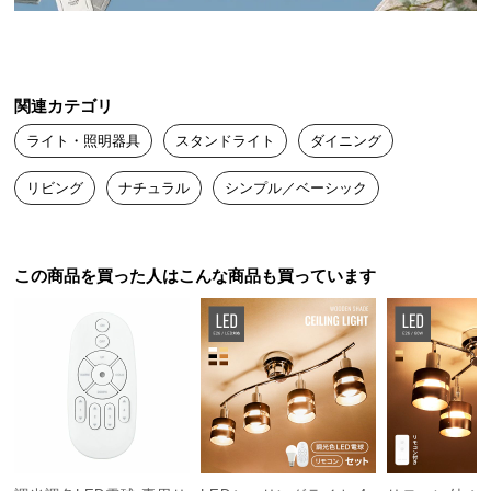
送
料
に
つ
関連カテゴリ
い
ライト・照明器具
スタンドライト
ダイニング
て
リビング
ナチュラル
シンプル／ベーシック
大
型
商
品
この商品を買った人はこんな商品も買っています
の
配
送
に
つ
い
て