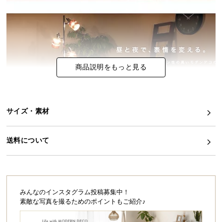
イ
ン
テ
リ
ア
商品説明をもっと見る
コ
ー
デ
ィ
サイズ・素材
ネ
ー
送料について
ト
か
ら
探
す
みんなのインスタグラム投稿募集中！
素敵な写真を撮るためのポイントもご紹介♪