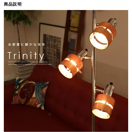
商品説明
ら
探
す
イ
ン
テ
リ
ア
テ
イ
ス
ト
か
ら
探
す