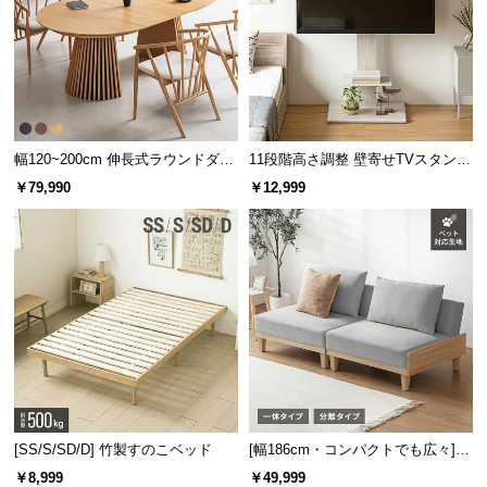
l
l
幅120~200cm 伸長式ラウンドダイ
11段階高さ調整 壁寄せTVスタンド
ニングテーブル 6人掛け 天然木突
キャスター付き 上下左右角度調節
￥79,990
￥12,999
板 美しい格子デザイン
機能
[SS/S/SD/D] 竹製すのこベッド
[幅186cm・コンパクトでも広々] 3
人掛けソファベッド リクライニン
￥8,999
￥49,999