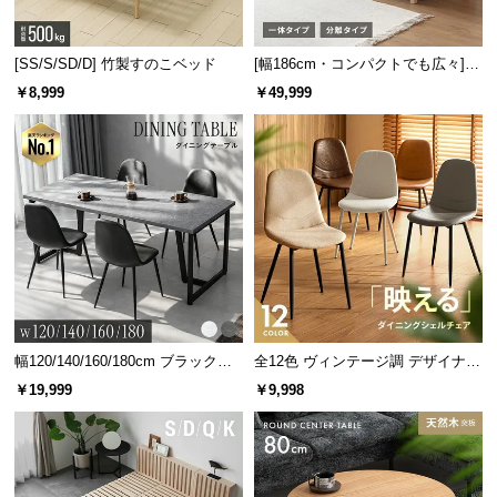
[SS/S/SD/D] 竹製すのこベッド
[幅186cm・コンパクトでも広々] 3
人掛けソファベッド リクライニン
￥8,999
￥49,999
グ 天然木フレーム 北欧
幅120/140/160/180cm ブラックフ
全12色 ヴィンテージ調 デザイナー
レーム ダイニング 大理石調 4人掛
ズシェルチェア
￥19,999
￥9,998
け