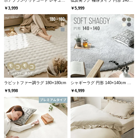
ボアブランケットコート レギュラ
低反発ラグ 極厚タイプ 円形 140×1
ー
40cm
サ
￥3,999
￥5,999
ポ
ー
ト
お
知
ら
せ
ラビットファー調ラグ 180×180cm
シャギーラグ 円形 140×140cm 洗
える 防音 防ダニ 抗菌防臭 滑り止
￥9,998
￥4,999
ブ
め付き
ロ
グ
企
業