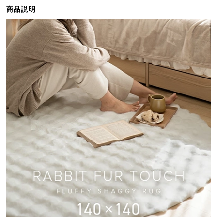
ら
商品説明
探
す
イ
ン
テ
リ
ア
テ
イ
ス
ト
か
ら
探
す