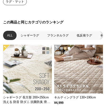
ラグ・マット
送
料
に
つ
この商品と同じカテゴリのランキング
い
て
ALL
シャギーラグ
フランネルラグ
低反発ラグ
キ
大
型
商
品
の
配
送
に
つ
い
て
シャギーラグ 長方形 200×250cm
キルティングラグ 130×190cm
洗える 防音 防ダニ 抗菌防臭 滑り
¥4,999