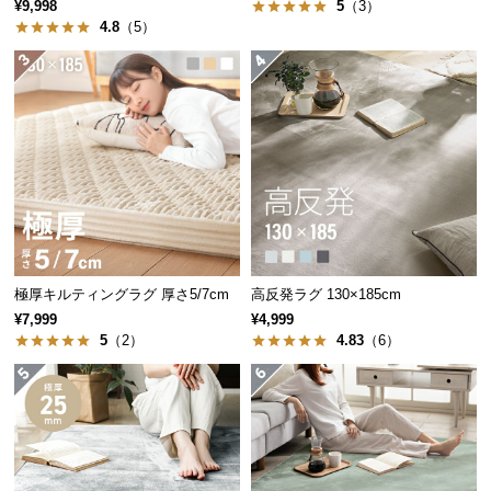
止め付き
¥9,998
5
（3）
中
4.8
（5）
型
商
品
の
配
送
に
つ
い
て
極厚キルティングラグ 厚さ5/7cm
高反発ラグ 130×185cm
小
¥7,999
¥4,999
型
5
（2）
4.83
（6）
商
品
の
配
送
に