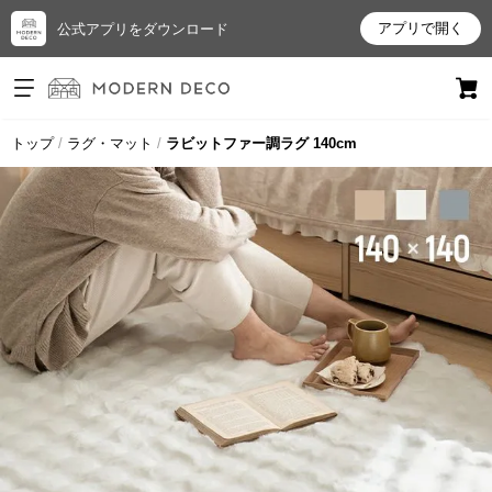
アプリで開く
公式アプリをダウンロード
ログイン
新規会員登録
トップ
ラグ・マット
ラビットファー調ラグ 140cm
お
気
に
入
り
ア
イ
テ
ム
最