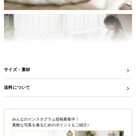
イ
ン
テ
リ
ア
コ
ー
デ
ィ
サイズ・素材
ネ
ー
ト
送料について
か
ら
探
す
みんなのインスタグラム投稿募集中！
素敵な写真を撮るためのポイントもご紹介♪