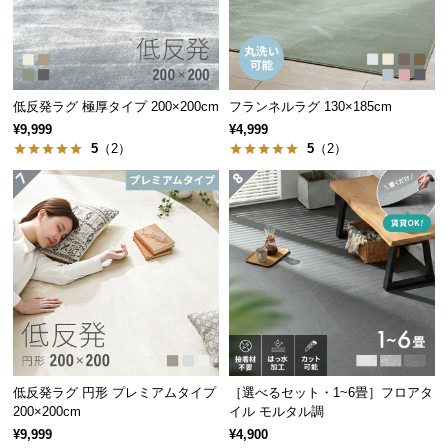
つ
い
て
低反発ラグ 極厚タイプ 200×200cm
フランネルラグ 130×185cm
開
¥9,999
¥4,999
梱
5
（2）
5
（2）
設
置
サ
ー
ビ
ス
に
つ
い
て
低反発ラグ 円形 プレミアムタイプ
［選べるセット・1~6畳］フロアタ
200×200cm
イル モルタル調
搬
¥9,999
¥4,900
入