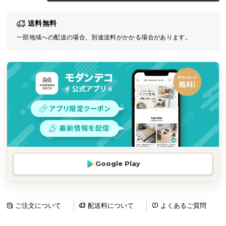
気
送料無料
ア
イ
一部地域への配送の場合、別途送料がかかる場合があります。
テ
ム
ラ
ン
キ
ン
グ
商
Google Play
品
カ
テ
ゴ
ご注文について
配送料について
よくあるご質問
リ
か