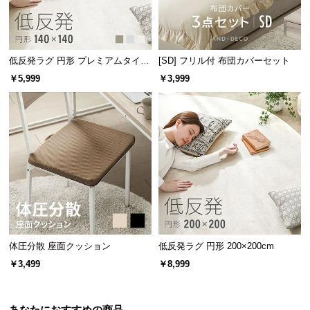
情
報
©
M
低反発ラグ 円形 プレミアムタイプ
[SD] フリル付 布団カバーセット
140×140cm
O
￥5,999
￥3,999
D
E
R
N
D
E
C
O
C
o.,
体圧分散 座面クッション
低反発ラグ 円形 200×200cm
L
￥3,499
￥8,999
t
d.
A