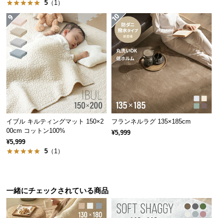
5
（1）
経
路
に
つ
い
て
返
品・
キ
ャ
イブル キルティングマット 150×2
フランネルラグ 135×185cm
ン
00cm コットン100%
¥5,999
セ
¥5,999
5
（1）
ル
に
つ
い
一緒にチェックされている商品
て