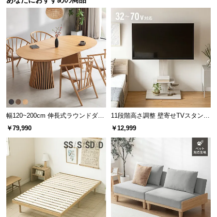
あなたにおすすめの商品
l
l
幅120~200cm 伸長式ラウンドダイ
11段階高さ調整 壁寄せTVスタンド
ニングテーブル 6人掛け 天然木突
キャスター付き 上下左右角度調節
￥79,990
￥12,999
板 美しい格子デザイン
機能