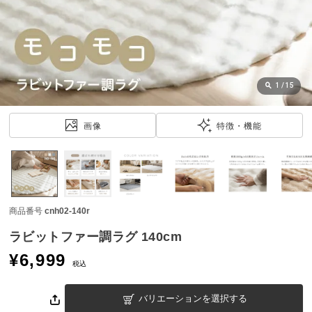
近
チ
ェ
ッ
ク
し
1
/
15
た
ア
画像
特徴・機能
イ
テ
ム
商品番号
cnh02-140r
特
集
ラビットファー調ラグ 140cm
一
¥
6,999
覧
税込
バリエーションを選択する
人