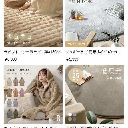
保
証
に
つ
い
て
会
ラビットファー調ラグ 130×180cm
シャギーラグ 円形 140×140cm 洗
員
える 防音 防ダニ 抗菌防臭 滑り止
￥6,999
￥5,999
規
め付き プレミアムタイプ
約
に
つ
い
て
お
客
様