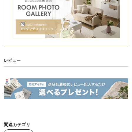
シ
ョ
ッ
ピ
ン
グ
ガ
イ
ド
レビュー
お
支
払
い
に
つ
い
て
関連カテゴリ
配