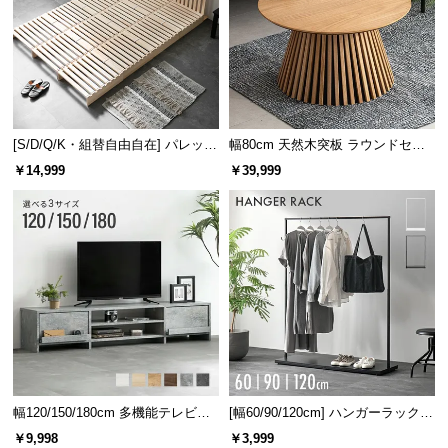
[S/D/Q/K・組替自由自在] パレット
幅80cm 天然木突板 ラウンドセン
ベッド 8/12/16枚セット
ターテーブル 美しい格子デザイン
￥14,999
￥39,999
幅120/150/180cm 多機能テレビボ
[幅60/90/120cm] ハンガーラック
ード 木目/石目調 オープン収納・
スチール 4段階高さ調節 サイドフ
￥9,998
￥3,999