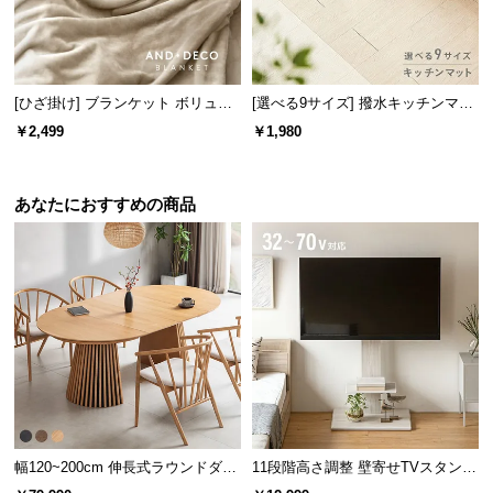
[ひざ掛け] ブランケット ボリュー
[選べる9サイズ] 撥水キッチンマッ
ムタイプ
ト
￥2,499
￥1,980
あなたにおすすめの商品
幅120~200cm 伸長式ラウンドダイ
11段階高さ調整 壁寄せTVスタンド
ニングテーブル 6人掛け 天然木突
キャスター付き 上下左右角度調節