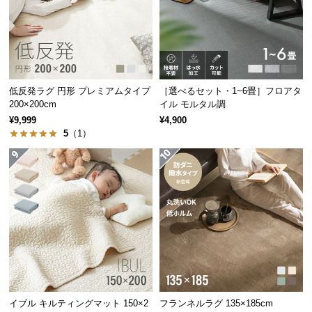
保
証
に
つ
い
て
低反発ラグ 円形 プレミアムタイプ
［選べるセット・1~6畳］フロアタ
200×200cm
イル モルタル調
会
¥9,999
¥4,900
員
5
（1）
規
約
に
つ
い
て
お
客
イブル キルティングマット 150×2
フランネルラグ 135×185cm
様