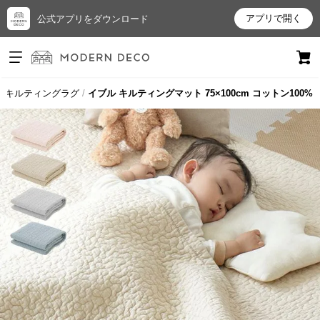
アプリで開く
公式アプリをダウンロード
ログイン
新規会員登録
キルティングラグ
イブル キルティングマット 75×100cm コットン100%
お
気
に
入
り
ア
イ
テ
ム
最