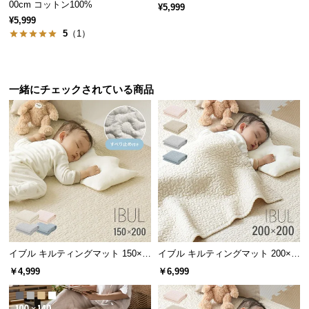
00cm コットン100%
¥5,999
サ
¥5,999
ポ
5
（1）
ー
ト
一緒にチェックされている商品
お
知
ら
せ
ブ
ロ
グ
イブル キルティングマット 150×2
イブル キルティングマット 200×2
00cm 滑り止め付き
00cm コットン100%
￥4,999
￥6,999
企
業