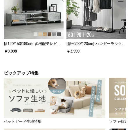
幅120/150/180cm 多機能テレビボ
[幅60/90/120cm] ハンガーラック
ード 木目/石目調 オープン収納・
スチール 4段階高さ調節 サイドフ
￥9,998
￥3,999
引き出し収納付き
ック オープンラック シンプル
ピックアップ特集
ペットガード生地特集
ソファ特集