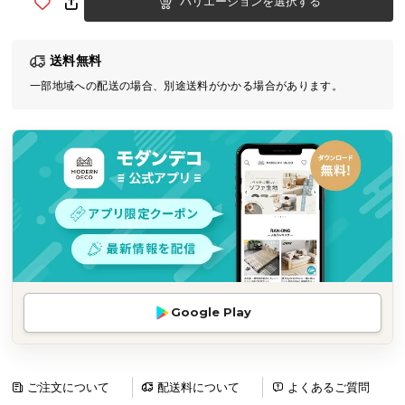
バリエーションを選択する
気
ア
送料無料
イ
テ
一部地域への配送の場合、別途送料がかかる場合があります。
ム
ラ
ン
キ
ン
グ
商
品
Google Play
カ
テ
ゴ
リ
ご注文について
配送料について
よくあるご質問
か