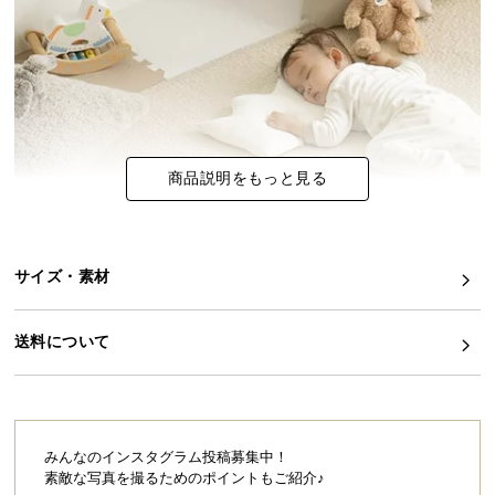
イ
ン
テ
リ
ア
コ
商品説明をもっと見る
ー
デ
ィ
ネ
サイズ・素材
ー
ト
か
送料について
ら
探
す
みんなのインスタグラム投稿募集中！
素敵な写真を撮るためのポイントもご紹介♪