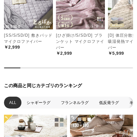
中
型
商
品
の
[SS/S/SD/D] 敷きパッド
[ひざ掛け/S/SD/D] ブラ
[D] 体圧分散
配
マイクロファイバー
ンケット マイクロファイ
吸湿発熱マイ
送
￥2,999
バー
バー
に
￥2,999
￥5,999
つ
い
て
この商品と同じカテゴリのランキング
小
型
商
ALL
シャギーラグ
フランネルラグ
低反発ラグ
キ
品
の
配
送
に