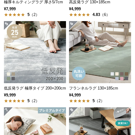
極厚キルティングラグ 厚さ5/7cm
高反発ラグ 130×185cm
経
¥7,999
¥4,999
路
5
（2）
4.83
（6）
に
つ
い
て
返
品・
キ
ャ
ン
セ
低反発ラグ 極厚タイプ 200×200cm
フランネルラグ 130×185cm
ル
¥9,999
¥4,999
5
（2）
5
（2）
に
つ
い
て