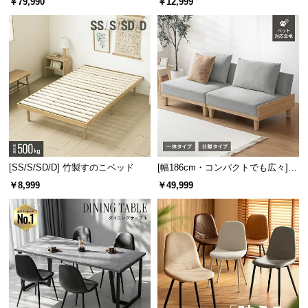
￥79,990
￥12,999
板 美しい格子デザイン
機能
[SS/S/SD/D] 竹製すのこベッド
[幅186cm・コンパクトでも広々] 3
人掛けソファベッド リクライニン
￥8,999
￥49,999
グ 天然木フレーム 北欧