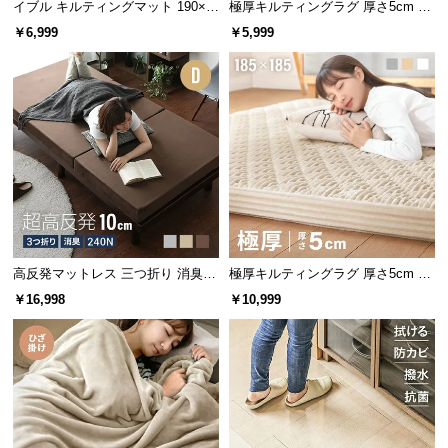
l
イブル キルティングマット 190×2
極厚キルティングラグ 厚さ5cm 10
40cm 滑り止め付き
0×140cm
l
￥6,999
￥5,999
高反発マットレス 三つ折り 消臭
極厚キルティングラグ 厚さ5cm 18
高密度ハード 厚さ10cm D
5×185cm
￥16,998
￥10,999