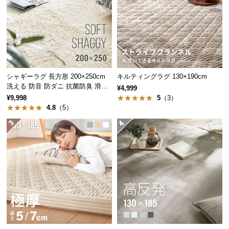
つ
い
て
開
梱
シャギーラグ 長方形 200×250cm
キルティングラグ 130×190cm
設
洗える 防音 防ダニ 抗菌防臭 滑り
¥4,999
置
止め付き
¥9,998
5
（3）
サ
4.8
（5）
ー
ビ
ス
に
つ
い
て
搬
入