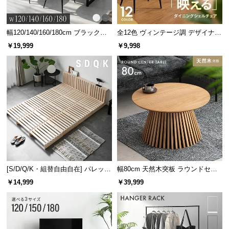
幅120/140/160/180cm ブラックフ
全12色 ヴィンテージ調 デザイナー
レーム ダイニング 大理石調 4人掛
ズシェルチェア
￥19,999
￥9,998
け
[S/D/Q/K・組替自由自在] パレット
幅80cm 天然木突板 ラウンドセン
ベッド 8/12/16枚セット
ターテーブル 美しい格子デザイン
￥14,999
￥39,999