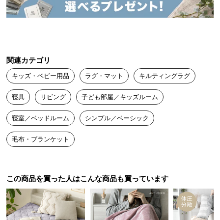
送
料
に
つ
い
関連カテゴリ
て
キッズ・ベビー用品
ラグ・マット
キルティングラグ
大
寝具
リビング
子ども部屋／キッズルーム
型
商
寝室／ベッドルーム
シンプル／ベーシック
品
の
毛布・ブランケット
配
送
に
つ
この商品を買った人はこんな商品も買っています
い
て