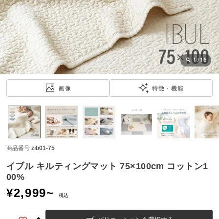
近
チ
ェ
ッ
ク
し
1
/
16
た
ア
画像
特徴・機能
イ
テ
ム
商品番号
zib01-75
特
集
イブル キルティングマット 75×100cm コットン1
一
00%
覧
¥
2,999
~
税込
人