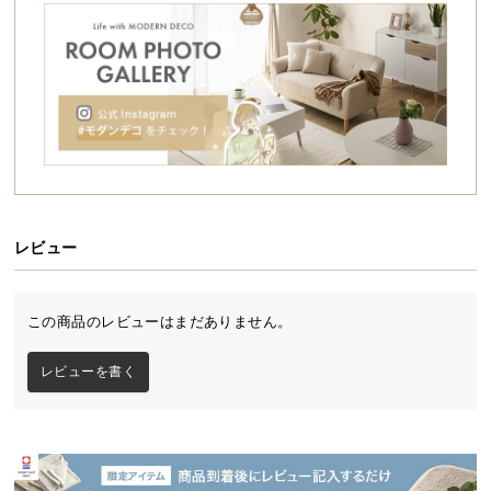
シ
ョ
ッ
ピ
ン
グ
ガ
イ
ド
レビュー
お
支
払
この商品のレビューはまだありません。
い
に
レビューを書く
つ
い
て
配