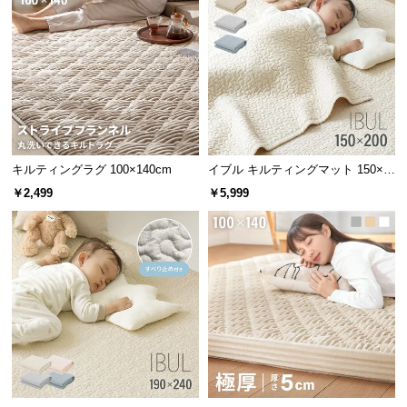
情
報
©
M
O
D
E
R
キルティングラグ 100×140cm
イブル キルティングマット 150×2
N
00cm コットン100%
￥2,499
￥5,999
D
E
C
O
C
o.,
L
t
d.
A