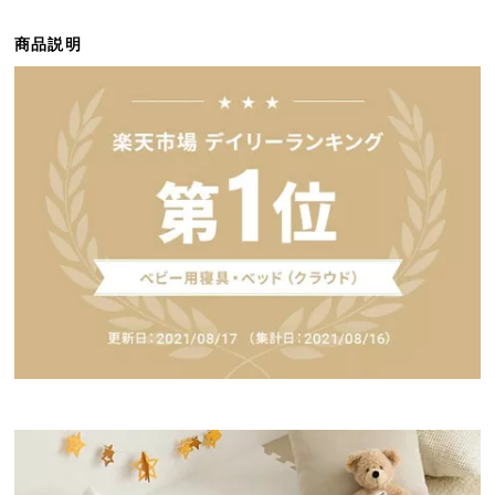
ら
探
商品説明
す
イ
ン
テ
リ
ア
テ
イ
ス
ト
か
ら
探
す