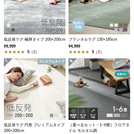
つ
い
て
開
低反発ラグ 極厚タイプ 200×200cm
フランネルラグ 130×185cm
梱
¥9,999
¥4,999
設
5
（2）
5
（2）
置
サ
ー
ビ
ス
に
つ
い
て
搬
低反発ラグ 円形 プレミアムタイプ
［選べるセット・1~6畳］フロアタ
200×200cm
イル モルタル調
入