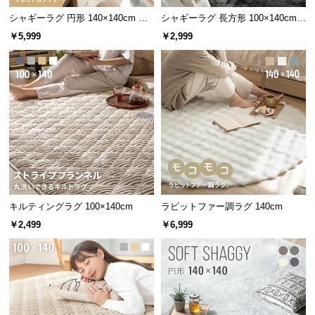
サ
シャギーラグ 円形 140×140cm 洗
シャギーラグ 長方形 100×140cm
ポ
える 防音 防ダニ 抗菌防臭 滑り止
洗える 防音 防ダニ 抗菌防臭 滑り
￥5,999
￥2,999
め付き プレミアムタイプ
止め付き
ー
ト
お
知
ら
せ
キルティングラグ 100×140cm
ラビットファー調ラグ 140cm
ブ
￥2,499
￥6,999
ロ
グ
企
業