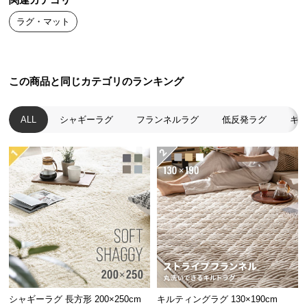
関連カテゴリ
送
ラグ・マット
料
に
つ
い
この商品と同じカテゴリのランキング
て
ALL
シャギーラグ
フランネルラグ
低反発ラグ
キ
大
型
商
品
の
配
送
に
つ
い
て
シャギーラグ 長方形 200×250cm
キルティングラグ 130×190cm