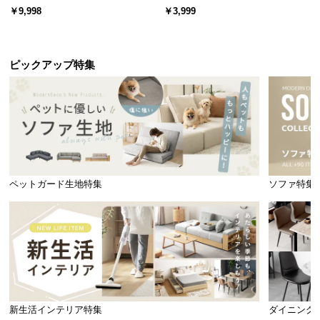
ード 木目/石目調 オープン収納・
スチール 4段階高さ調節 サイドフ
￥9,998
￥3,999
引き出し収納付き
ック オープンラック シンプル
ピックアップ特集
ペットガード生地特集
ソファ特集
新生活インテリア特集
ダイニング