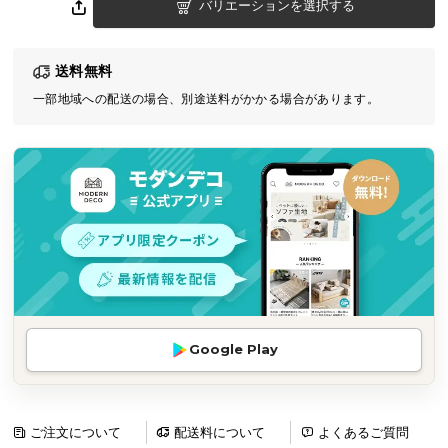
バリエーションを選択する
気
ア
イ
送料無料
テ
一部地域への配送の場合、別途送料がかかる場合があります。
ム
ラ
ン
キ
ン
グ
商
品
カ
Google Play
テ
ゴ
リ
ご注文について
配送料について
よくあるご質問
か