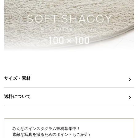
イ
ン
テ
リ
ア
コ
ー
デ
ィ
ネ
サイズ・素材
ー
ト
か
送料について
ら
探
す
みんなのインスタグラム投稿募集中！
素敵な写真を撮るためのポイントもご紹介♪