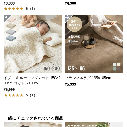
¥9,999
¥4,900
経
5
（1）
路
に
つ
い
て
返
品・
キ
ャ
ン
イブル キルティングマット 150×2
フランネルラグ 135×185cm
セ
00cm コットン100%
¥5,999
ル
¥5,999
5
（1）
に
つ
い
て
一緒にチェックされている商品