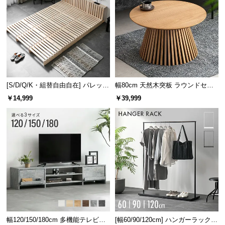
[S/D/Q/K・組替自由自在] パレット
幅80cm 天然木突板 ラウンドセン
ベッド 8/12/16枚セット
ターテーブル 美しい格子デザイン
￥14,999
￥39,999
幅120/150/180cm 多機能テレビボ
[幅60/90/120cm] ハンガーラック