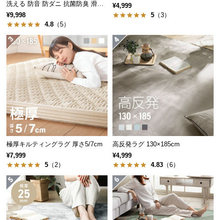
洗える 防音 防ダニ 抗菌防臭 滑り
中
¥4,999
止め付き
型
¥9,998
5
（3）
4.8
（5）
商
品
の
配
送
に
つ
い
て
小
極厚キルティングラグ 厚さ5/7cm
高反発ラグ 130×185cm
型
¥7,999
¥4,999
商
5
（2）
4.83
（6）
品
の
配
送
に