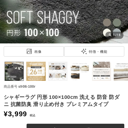
近
チ
ェ
ッ
ク
し
1
/
18
た
ア
画像
特徴・機能
イ
テ
ム
商品番号
sfr06-100r
特
集
シャギーラグ 円形 100×100cm 洗える 防音 防ダ
一
ニ 抗菌防臭 滑り止め付き プレミアムタイプ
覧
¥
3,999
税込
人