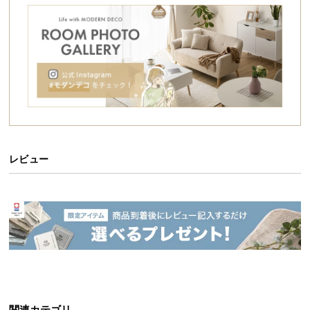
シ
ョ
ッ
ピ
ン
グ
ガ
イ
ド
レビュー
お
支
払
い
に
つ
い
て
配