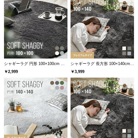
保
証
に
つ
い
て
会
員
シャギーラグ 円形 100×100cm 洗
シャギーラグ 長方形 100×140cm
規
える 防音 防ダニ 抗菌防臭 滑り止
洗える 防音 防ダニ 抗菌防臭 滑り
￥2,999
￥3,999
約
め付き
止め付き プレミアムタイプ
に
つ
い
て
お
客
様