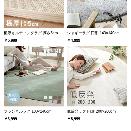
情
報
©
M
O
極厚キルティングラグ 厚さ5cm 10
シャギーラグ 円形 140×140cm 洗
D
0×140cm
える 防音 防ダニ 抗菌防臭 滑り止
￥5,999
￥4,999
め付き
E
R
N
D
E
C
O
C
o.,
L
フランネルラグ 100×140cm
低反発ラグ 円形 200×200cm
t
d.
￥3,999
￥8,999
A