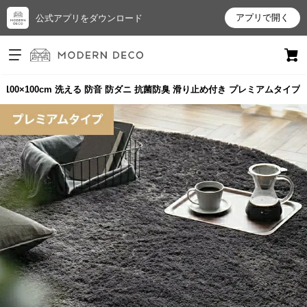
アプリで開く
公式アプリをダウンロード
ログイン
新規会員登録
100×100cm 洗える 防音 防ダニ 抗菌防臭 滑り止め付き プレミアムタイプ
お
気
に
入
り
ア
イ
テ
ム
最