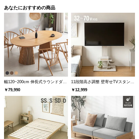
l
あなたにおすすめの商品
l
幅120~200cm 伸長式ラウンドダイ
11段階高さ調整 壁寄せTVスタンド
ニングテーブル 6人掛け 天然木突
キャスター付き 上下左右角度調節
￥79,990
￥12,999
板 美しい格子デザイン
機能