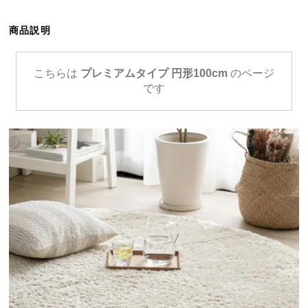
ら
探
商品説明
す
こちらは
プレミアムタイプ 円形100cm
のページ
です
イ
ン
テ
リ
ア
テ
イ
ス
ト
か
ら
探
す