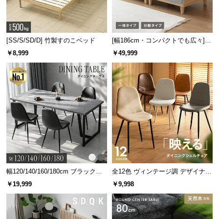
[SS/S/SD/D] 竹製すのこベッド
[幅186cm・コンパクトでも広々] 3
人掛けソファベッド リクライニン
￥8,999
￥49,999
グ 天然木フレーム 北欧
幅120/140/160/180cm ブラックフ
全12色 ヴィンテージ調 デザイナー
レーム ダイニング 大理石調 4人掛
ズシェルチェア
￥19,999
￥9,998
け