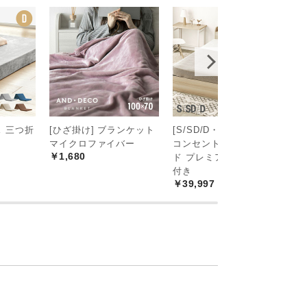
 三つ折
[ひざ掛け] ブランケット
[S/SD/D・大容量収納]
2
マイクロファイバー
コンセント機能付きベッ
ト
￥1,680
￥
ド プレミアムマットレス
付き
￥39,997