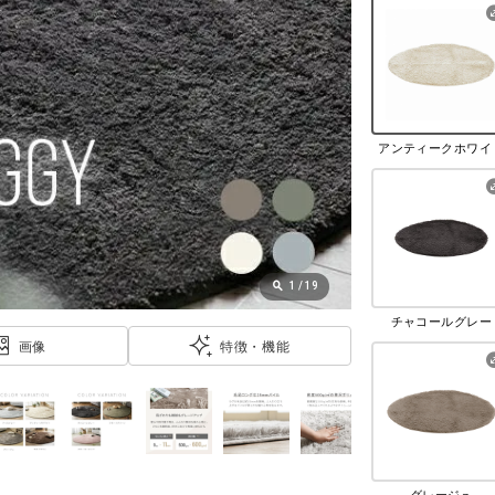
アンティークホワイ
1
/
19
チャコールグレー
画像
特徴・機能
グレージュ