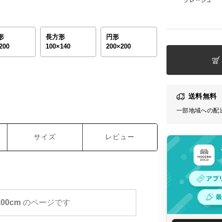
形
長方形
円形
200
100×140
200×200
送料無料
一部地域への配
サイズ
レビュー
100cm
のページです