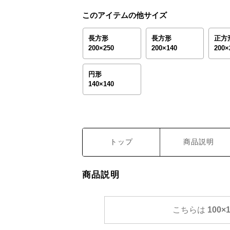
このアイテムの他サイズ
長方形
長方形
正方
200×250
200×140
200×
円形
140×140
トップ
商品説明
商品説明
こちらは
100×