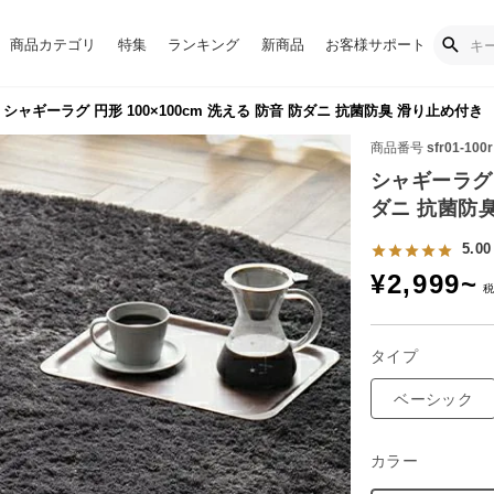
商品カテゴリ
特集
ランキング
新商品
お客様サポート
シャギーラグ 円形 100×100cm 洗える 防音 防ダニ 抗菌防臭 滑り止め付き
商品番号
sfr01-100r
シャギーラグ 円
ダニ 抗菌防
5.00
¥
2,999
~
タイプ
ベーシック
カラー