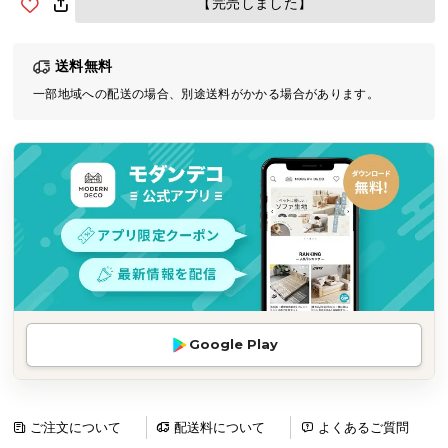
【完売しました】
気
ア
送料無料
イ
テ
一部地域への配送の場合、別途送料がかかる場合があります。
ム
ラ
ン
キ
ン
グ
商
品
Google Play
カ
テ
ゴ
リ
ご注文について
配送料について
よくあるご質問
か