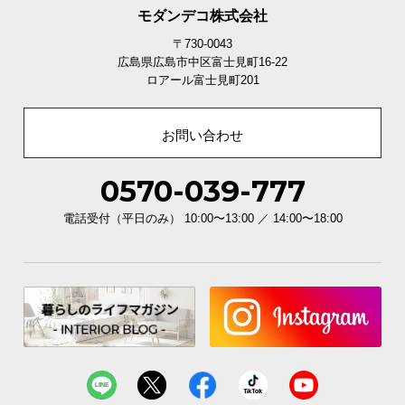
モダンデコ株式会社
〒730-0043
空気を循環させる3Dメ
広島県広島市中区富士見町16-22
ッシュ
ロアール富士見町201
表地と裏地の間に層を設
けた構造で、熱や湿気を
逃がし快適性が続きま
お問い合わせ
す。
0570-039-777
電話受付（平日のみ） 10:00〜13:00 ／ 14:00〜18:00
触り心地の良いキルティング
ボリューム感のあるキルティングは、ポリエステル1
00%でサラサラと心地良い触り心地です。