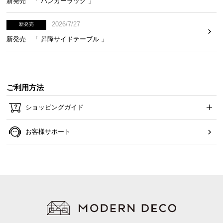
新発売 「 ハンガーラック 」
2
ウレタンの厚みは従来品の
倍!
2026/7/27
新発売
新発売 「 昇降サイドテーブル 」
側面3Dメッシュで通気性UP
ご利用方法
側面全面を3Dメッシュ生地にすることで、通気性を
大幅に改善しました。
ショッピングガイド
お客様サポート