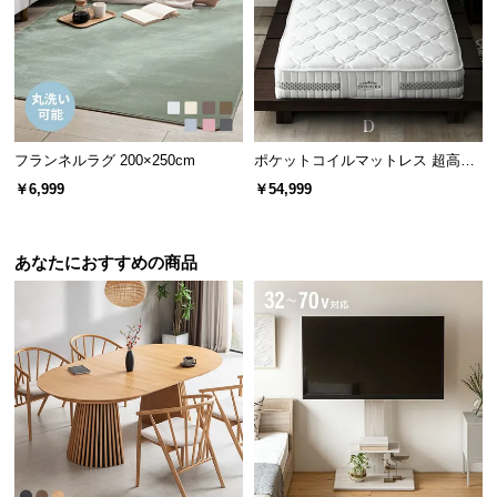
l
平行配列によるソフトな寝心地
l
コイル同士の接点が少ないためコイルの独立性が高
く、より柔らかな寝心地を生み出します。
フランネルラグ 200×250cm
ポケットコイルマットレス 超高密
度3ゾーン 硬め 厚さ24cm D
￥6,999
￥54,999
あなたにおすすめの商品
交互配列と平行配列の違い
交互配列
平行配列