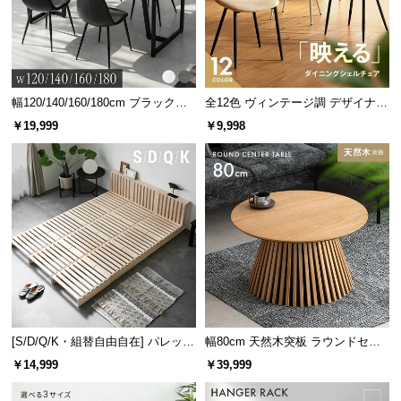
幅120/140/160/180cm ブラックフ
全12色 ヴィンテージ調 デザイナー
レーム ダイニング 大理石調 4人掛
ズシェルチェア
￥19,999
￥9,998
け
寝返りの振動を軽減
マットレスの横揺れが少ないので、自分自身の寝返
りによる振動を抑えられます。
[S/D/Q/K・組替自由自在] パレット
幅80cm 天然木突板 ラウンドセン
ベッド 8/12/16枚セット
ターテーブル 美しい格子デザイン
￥14,999
￥39,999