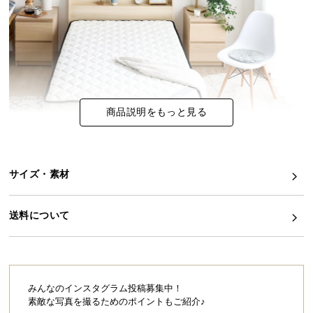
イ
ン
テ
リ
ア
コ
商品説明をもっと見る
ー
デ
ィ
ネ
サイズ・素材
ー
上質な眠りを生むポケットコイル
ト
送料について
か
点で身体を支えるポケットコイルは、理想的な寝姿
勢を保つことで睡眠中の身体への負担を軽減。柔ら
ら
かく快適な寝心地で、上質な睡眠時間をお届けしま
探
す。
す
みんなのインスタグラム投稿募集中！
素敵な写真を撮るためのポイントもご紹介♪