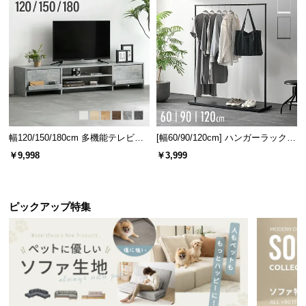
二人での使用におすすめ
幅120/150/180cm 多機能テレビボ
[幅60/90/120cm] ハンガーラック
ード 木目/石目調 オープン収納・
スチール 4段階高さ調節 サイドフ
隣の人の寝起きや寝返りなど、2人で使っても振動が
￥9,998
￥3,999
引き出し収納付き
ック オープンラック シンプル
伝わりにくいので安心して眠れます。
ピックアップ特集