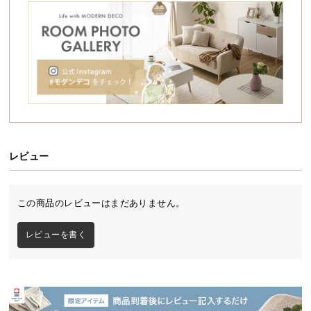
シ
ョ
ッ
ピ
ン
グ
ガ
イ
ド
レビュー
お
支
払
この商品のレビューはまだありません。
い
に
ポケットコイルマットレスとは
レビューを書く
つ
い
て
ひとつひとつのスプリングが袋に包まれ、独立した
状態で敷き詰められたマットレスです。
配