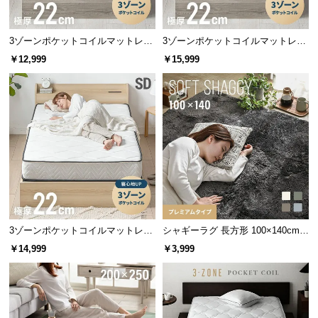
情
体に沿いにくく揺れが大きい
体に細かく沿い寝姿勢が安定
報
3ゾーンポケットコイルマットレス
3ゾーンポケットコイルマットレス
©
厚さ22cm S ブラック
厚さ22cm SD ブラック
コイル数の比較
￥12,999
￥15,999
M
O
従来品
当商品
D
E
シングル
465個
495個
R
N
セミダブル
589個
627個
D
E
ダブル
682個
726個
C
O
C
3ゾーンポケットコイルマットレス
シャギーラグ 長方形 100×140cm
o.,
厚さ22cm SD
洗える 防音 防ダニ 抗菌防臭 滑り
￥14,999
￥3,999
全サイズでコイルを増量!
L
止め付き プレミアムタイプ
t
d.
A