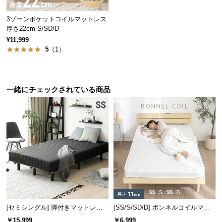
保
身体の一部分に圧力がかかる
1つ1つのコイルが圧力を分散
証
3ゾーンポケットコイルマットレス
に
厚さ22cm S/SD/D
つ
¥11,999
い
体圧分散で身体の負担を軽減!
5
（1）
て
会
一緒にチェックされている商品
フィット感を高めるコイル数
員
従来品よりコイル数を増やすことで、より細やかに
規
身体を支えることが可能になりました。
約
に
つ
い
て
お
[セミシングル] 脚付きマットレス
[SS/S/SD/D] ボンネルコイルマッ
客
極厚20cm ボンネルコイル
トレス 厚さ11cm
￥15,999
￥6,999
様