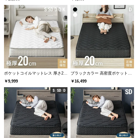
サ
ポ
ー
コイル数
495個
ト
コイル数の比較
お
知
コイルが少ない
コイルが多い
ら
せ
ポケットコイルマットレス 厚さ20
ブラックカラー 高密度ポケットコ
cm S/SD/D/Q/K
イルマットレス D
￥9,999
￥16,499
ブ
ロ
グ
企
✖ フィットしにくい
〇 フィットしやすい
業