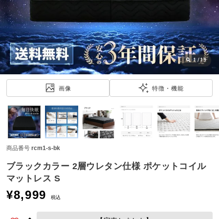
近
チ
ェ
ッ
ク
し
1
/
19
た
ア
画像
特徴・機能
イ
テ
ム
商品番号
rcm1-s-bk
特
集
ブラックカラー 2層ウレタン仕様 ポケットコイル
一
マットレス S
覧
¥
8,999
税込
人