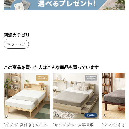
送
料
に
つ
い
関連カテゴリ
て
マットレス
大
型
商
この商品を買った人はこんな商品も買っています
品
の
配
身体にフィットする「点」の構造
送
体形に合わせてコイルが個別に変化することで、心
に
地良いフィット感を生み出します。
つ
い
て
[ダブル] 宮付きすのこベ
[セミダブル・大容量収
[シングル] す