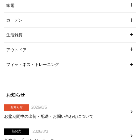
家電
ガーデン
ウレタン層
2層
生活雑貨
体を支える2層ウレタン
アウトドア
クッション下のウレタン層が、柔ら
かく体を支持。2層にすることで、
より安定した寝心地を実現します。
フィットネス・トレーニング
ウレタンの厚み比較
お知らせ
従来品
当商品
2026/8/5
お知らせ
お盆期間中の出荷・配送・お問い合わせについて
1㎝
2㎝
2026/8/3
新発売