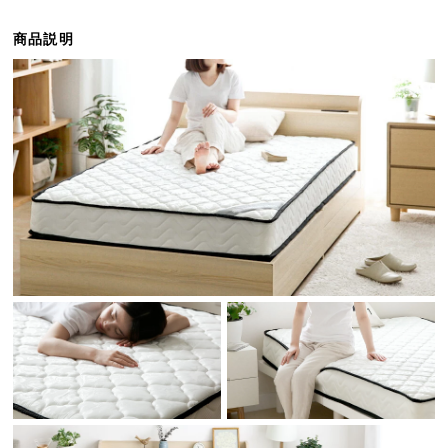
ら
探
商品説明
す
イ
ン
テ
リ
ア
テ
イ
ス
ト
か
ら
探
す