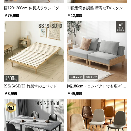
幅120~200cm 伸長式ラウンドダイ
11段階高さ調整 壁寄せTVスタンド
ニングテーブル 6人掛け 天然木突
キャスター付き 上下左右角度調節
￥79,990
￥12,999
板 美しい格子デザイン
機能
ハードな寝心地
ソフトな寝心地
コイル同士の接点が多く安定
コイル同士の接点が少なく柔軟
[SS/S/SD/D] 竹製すのこベッド
[幅186cm・コンパクトでも広々] 3
横揺れを抑える独立構造
人掛けソファベッド リクライニン
￥8,999
￥49,999
グ 天然木フレーム 北欧
コイルが独立した状態で敷き詰められ、隣接するコ
イルへの振動が伝わりにくい構造です。