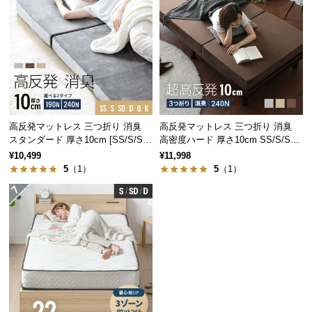
経
路
に
つ
い
て
返
高反発マットレス 三つ折り 消臭
高反発マットレス 三つ折り 消臭
品・
スタンダード 厚さ10cm [SS/S/SD/
高密度ハード 厚さ10cm SS/S/SD/
D/Q/K]
D/Q/K
キ
¥10,499
¥11,998
5
（1）
5
（1）
ャ
体圧分散の比較
ン
セ
体圧分散できていない状態
体圧分散できている状態
ル
に
つ
い
て
✖ 負荷が集中
〇 負荷が分散