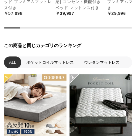
ッド プレミアムマットレ
納] コンセント機能付き
プレミアムマ
中
ス付き
ベッド マットレス付き
き
型
￥57,998
￥39,997
￥29,996
商
品
の
配
送
この商品と同じカテゴリのランキング
に
効率よく負荷を吸収
つ
ALL
ポケットコイルマットレス
ウレタンマットレス
体重がかかる部分のみ沈
い
む構造で、体勢に負担を
て
かけず負荷を吸収しま
す。
小
型
商
品
包み込まれるような寝心地
の
独立したコイルのソフトな弾力は、包み込まれるよ
配
うな柔らかな寝心地となります。
送
に