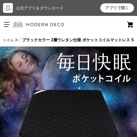
アプリで開く
公式アプリをダウンロード
ログイン
新規会員登録
マットレス
ブラックカラー 2層ウレタン仕様 ポケットコイルマットレス S
お
気
に
入
り
ア
イ
テ
ム
最