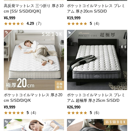
高反発マットレス 三つ折り 厚さ10
ポケットコイルマットレス プレミ
つ
cm [SS/ S/SD/D/Q/K]
アム 厚さ20cm S/SD/D
い
¥6,999
¥19,999
て
4.29
（7）
5
（4）
開
梱
設
置
サ
ー
ビ
ス
に
優れた体圧分散
つ
ポケットコイルマットレス 厚さ20
ポケットコイルマットレス プレミ
cm S/SD/D/Q/K
アム 超極厚 厚さ25cm S/SD/D
い
¥9,999
¥26,990
て
ポケットコイルは身体の広い範囲へ圧力を分散し、
5
（4）
5
（6）
部分的な負荷の集中を抑えます。
搬
入