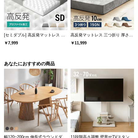
[セミダブル] 高反発マットレス 体
高反発マットレス 三つ折り 厚さ10
圧分散プロファイル加工 厚さ10cm
cm D
￥7,999
￥11,999
三つ折り
あなたにおすすめの商品
幅120~200cm 伸長式ラウンドダイ
11段階高さ調整 壁寄せTVスタンド