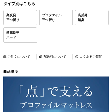
タイプ別はこちら
ら
探
す
高反発
プロファイル
高反発
三つ折り
三つ折り
消臭
超高反発
イ
ハード
ン
テ
リ
ア
ご注文について
配送料について
よくあるご質問
テ
イ
商品説明
ス
ト
か
ら
探
す