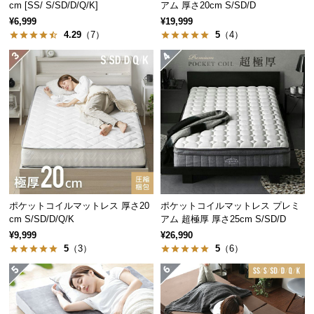
保
cm [SS/ S/SD/D/Q/K]
アム 厚さ20cm S/SD/D
証
¥6,999
¥19,999
4.29
（7）
5
（4）
に
つ
い
て
会
員
規
約
に
つ
ポケットコイルマットレス 厚さ20
ポケットコイルマットレス プレミ
い
cm S/SD/D/Q/K
アム 超極厚 厚さ25cm S/SD/D
て
¥9,999
¥26,990
5
（3）
5
（6）
お
客
様