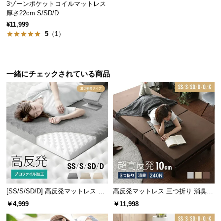
3ゾーンポケットコイルマットレス
情
報
厚さ22cm S/SD/D
¥11,999
©
5
（1）
M
O
D
一緒にチェックされている商品
E
R
N
D
E
C
O
C
o.,
L
t
[SS/S/SD/D] 高反発マットレス 体
高反発マットレス 三つ折り 消臭
d.
圧分散プロファイル加工 厚さ10cm
高密度ハード 厚さ10cm SS/S/SD/
￥4,999
￥11,998
三つ折り
D/Q/K
A