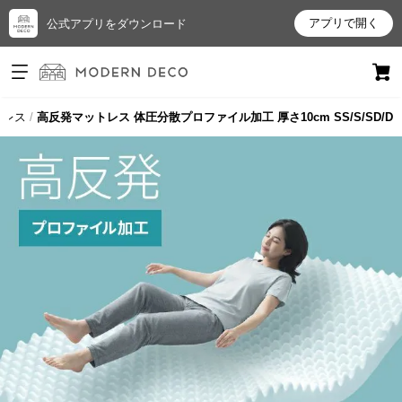
アプリで開く
公式アプリをダウンロード
ログイン
新規会員登録
トレス
高反発マットレス 体圧分散プロファイル加工 厚さ10cm SS/S/SD/D
お
気
に
入
り
ア
イ
テ
ム
最