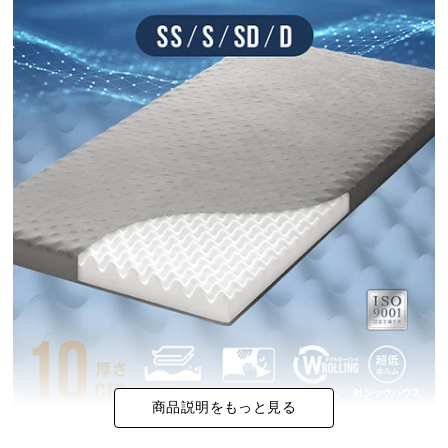
イ
ン
テ
リ
ア
コ
ー
デ
ィ
ネ
ー
ト
か
ら
探
す
商品説明をもっと見る