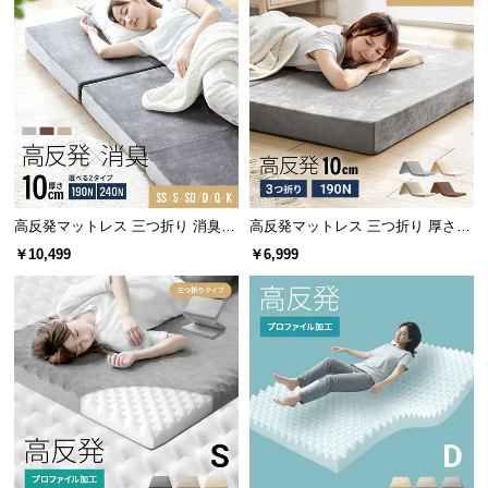
l
l
高反発マットレス 三つ折り 消臭
高反発マットレス 三つ折り 厚さ10
スタンダード 厚さ10cm [SS/S/SD/
cm [SS/ S/SD/D/Q/K]
￥10,499
￥6,999
D/Q/K]