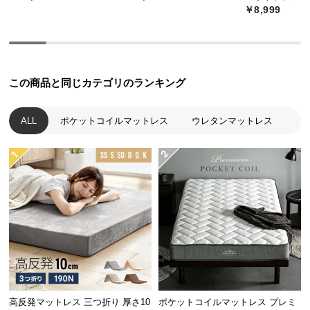
経
￥8,999
路
に
つ
い
この商品と同じカテゴリのランキング
て
ALL
ポケットコイルマットレス
ウレタンマットレス
返
品・
キ
ャ
ン
セ
ル
に
つ
い
て
高反発マットレス 三つ折り 厚さ10
ポケットコイルマットレス プレミ