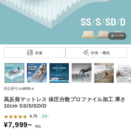
近
チ
ェ
ッ
ク
し
1
/
19
た
ア
画像
特徴・機能
イ
テ
ム
商品番号
crd006-s
特
集
高反発マットレス 体圧分散プロファイル加工 厚さ
一
10cm SS/S/SD/D
覧
4.75
8件
¥
7,999
~
税込
人