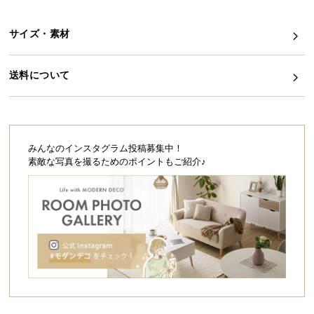
シ
ョ
ッ
サイズ・素材
ピ
ン
送料について
グ
ガ
イ
ド
みんなのインスタグラム投稿募集中！
素敵な写真を撮るためのポイントもご紹介♪
お
支
払
い
に
つ
い
て
配