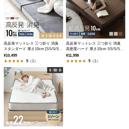
サ
ポ
ー
ト
高反発マットレス 三つ折り 消臭
高反発マットレス 三つ折り 消臭
お
スタンダード 厚さ10cm [SS/S/SD/
高密度ハード 厚さ10cm SS/S/SD/
知
D/Q/K]
D/Q/K
¥10,499
¥11,998
ら
5
（1）
5
（1）
せ
ブ
ロ
グ
企
業