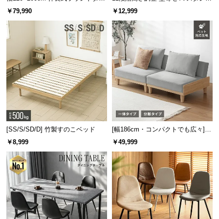
ニングテーブル 6人掛け 天然木突
キャスター付き 上下左右角度調節
￥79,990
￥12,999
板 美しい格子デザイン
機能
[SS/S/SD/D] 竹製すのこベッド
[幅186cm・コンパクトでも広々] 3
人掛けソファベッド リクライニン
￥8,999
￥49,999
グ 天然木フレーム 北欧