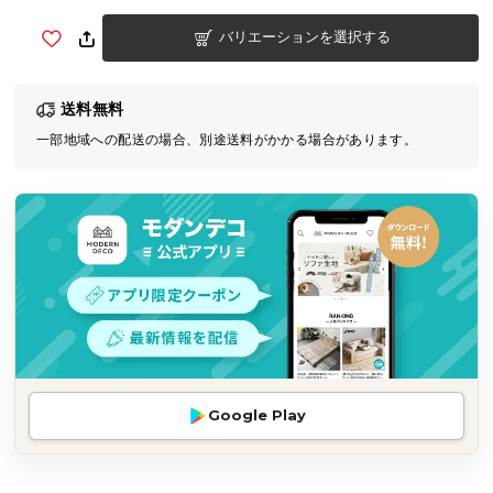
気
バリエーションを選択する
ア
イ
テ
送料無料
ム
一部地域への配送の場合、別途送料がかかる場合があります。
ラ
ン
キ
ン
グ
商
品
カ
テ
Google Play
ゴ
リ
か