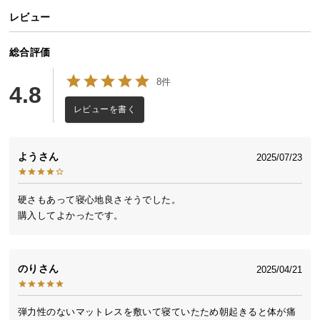
送
レビュー
料
に
総合評価
つ
い
8件
4.8
て
レビューを書く
大
型
よう
2025/07/23
商
品
の
硬さもあって寝心地良さそうでした。

配
購入してよかったです。
送
に
つ
のり
2025/04/21
い
て
弾力性のないマットレスを敷いて寝ていたため朝起きると体が痛