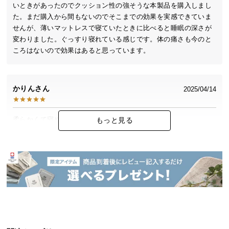
中
いときがあったのでクッション性の強そうな本製品を購入しまし
型
た。まだ購入から間もないのでそこまでの効果を実感できていま
商
せんが、薄いマットレスで寝ていたときに比べると睡眠の深さが
変わりました。ぐっすり寝れている感じです。体の痛さも今のと
品
ころはないので効果はあると思っています。
の
配
送
に
かりん
2025/04/14
つ
い
柔らかくて寝やすいです。睡眠の質が上がります。
もっと見る
て
小
くじら
型
2025/02/03
商
品
凹凸気になるかなって思ったけど全然気にならない！厚みも時間
の
がたったらちゃんと10cmになりました
配
送
に