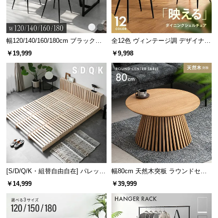
幅120/140/160/180cm ブラックフ
全12色 ヴィンテージ調 デザイナー
レーム ダイニング 大理石調 4人掛
ズシェルチェア
￥19,999
￥9,998
け
[S/D/Q/K・組替自由自在] パレット
幅80cm 天然木突板 ラウンドセン
ベッド 8/12/16枚セット
ターテーブル 美しい格子デザイン
￥14,999
￥39,999