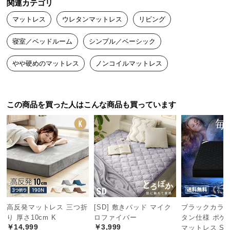
関連カテゴリ
よっさ
2024/12/08
つ
マットレス
ウレタンマットレス
リビング
い
て
開封して翌日にはしっかりとした厚みになりました。

寝室／ベッドルーム
シンプル／ベーシック
腰痛持ちですが、硬さもちょうど良く快適に眠ることができまし
開
た。

やや硬めのマットレス
ノンコイルマットレス
梱
臭いについては、私はまったく気になりませんでした。

設
とても良いお買い物ができました！
置
この商品を買った人はこんな商品も買っています
サ
ー
ビ
ス
に
つ
い
て
高反発マットレス 三つ折
[SD] 敷きパッド マイク
ブラックカラー
搬
り 厚さ10cm K
ロファイバー
タン仕様 ポケ
入
￥14,999
￥3,999
マットレス S