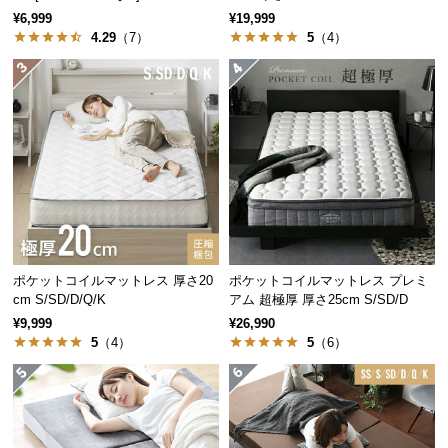
¥6,999
¥19,999
サ
4.29
（7）
5
（4）
ポ
ー
ト
お
知
ら
せ
ポケットコイルマットレス 厚さ20
ポケットコイルマットレス プレミ
cm S/SD/D/Q/K
アム 超極厚 厚さ25cm S/SD/D
ブ
¥9,999
¥26,990
ロ
5
（4）
5
（6）
グ
企
業