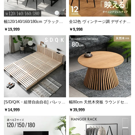
幅120/140/160/180cm ブラックフ
全12色 ヴィンテージ調 デザイナー
レーム ダイニング 大理石調 4人掛
ズシェルチェア
￥19,999
￥9,998
け
[S/D/Q/K・組替自由自在] パレット
幅80cm 天然木突板 ラウンドセン
ベッド 8/12/16枚セット
ターテーブル 美しい格子デザイン
￥14,999
￥39,999