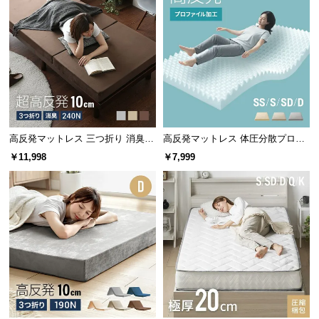
高反発マットレス 三つ折り 消臭
高反発マットレス 体圧分散プロフ
高密度ハード 厚さ10cm SS/S/SD/
ァイル加工 厚さ10cm SS/S/SD/D
￥11,998
￥7,999
D/Q/K