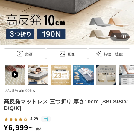
近
チ
ェ
ッ
ク
し
1
/
19
た
ア
動画
画像
特徴・機能
イ
テ
ム
商品番号
xlm005-s
特
集
高反発マットレス 三つ折り 厚さ10cm [SS/ S/SD/
一
D/Q/K]
覧
4.29
7件
¥
6,999
~
税込
人