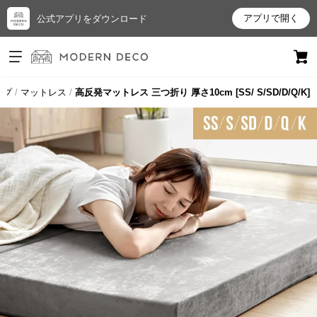
アプリで開く
公式アプリをダウンロード
ログイン
新規会員登録
ップ
マットレス
高反発マットレス 三つ折り 厚さ10cm [SS/ S/SD/D/Q/K]
お
気
に
入
り
ア
イ
テ
ム
最