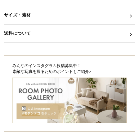
シ
ョ
ッ
サイズ・素材
ピ
ン
送料について
グ
ガ
イ
ド
みんなのインスタグラム投稿募集中！
素敵な写真を撮るためのポイントもご紹介♪
お
支
払
い
に
つ
い
て
配