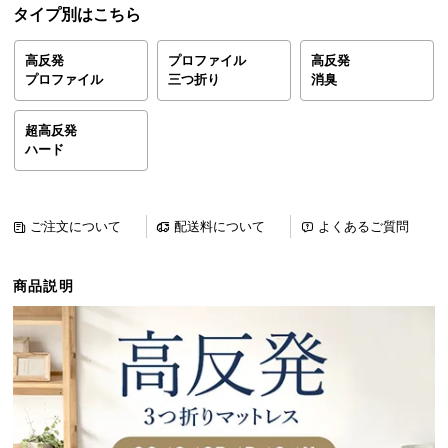
タイプ別はこちら
ら
探
す
高反発
プロファイル
高反発
プロファイル
三つ折り
消臭
超高反発
イ
ハード
ン
テ
リ
ア
ご注文について
配送料について
よくあるご質問
テ
イ
商品説明
ス
ト
か
ら
探
す