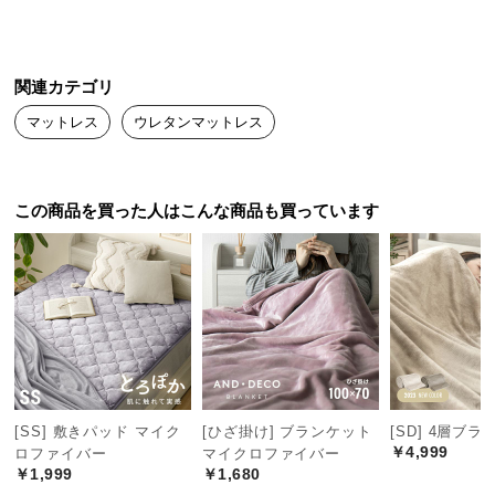
開封したらあっという間にふっくらとした厚みになりました。

経
素材の臭いも気にならず、程よい硬さで腰も楽で快適に眠れま
路
す！

に
三つ折りにできるので、収納しやすいのがとても助かっていま
関連カテゴリ
つ
す。
い
マットレス
ウレタンマットレス
て
あゆゆ
2024/07/11
返
この商品を買った人はこんな商品も買っています
品・
キ
子ども用に買いました。

ャ
柔らかすぎず、寝返りがうちやすいです。

ン
大人が使っても腰が痛くならず、気持ちよくつかえました。
セ
ル
に
つ
い
[SS] 敷きパッド マイク
[ひざ掛け] ブランケット
[SD] 4層ブ
て
￥4,999
ロファイバー
マイクロファイバー
￥1,999
￥1,680