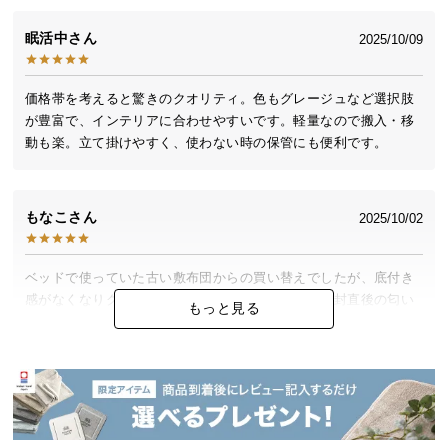
つ
眠活中
2025/10/09
い
て
価格帯を考えると驚きのクオリティ。色もグレージュなど選択肢
開
が豊富で、インテリアに合わせやすいです。軽量なので搬入・移
梱
動も楽。立て掛けやすく、使わない時の保管にも便利です。
設
置
サ
もなこ
2025/10/02
ー
ビ
ス
ベッドで使っていた古い敷布団からの買い替えでしたが、底付き
に
感がなくなりグッスリ眠れるようになりました。開封直後の匂い
もっと見る
つ
もほとんど気にならず、快適です。
い
て
よっさ
2024/12/10
搬
入