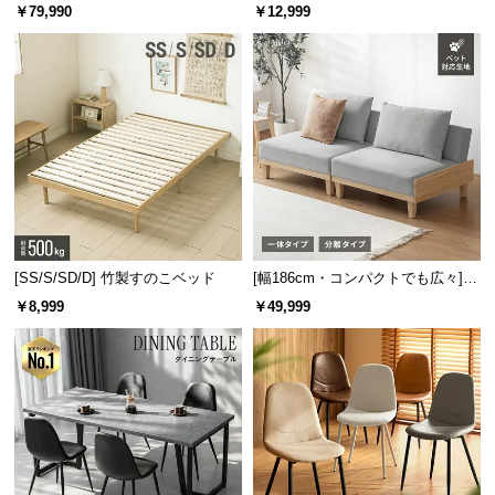
ニングテーブル 6人掛け 天然木突
キャスター付き 上下左右角度調節
￥79,990
￥12,999
板 美しい格子デザイン
機能
[SS/S/SD/D] 竹製すのこベッド
[幅186cm・コンパクトでも広々] 3
人掛けソファベッド リクライニン
￥8,999
￥49,999
グ 天然木フレーム 北欧