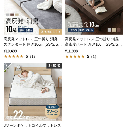
情
報
©
M
O
D
高反発マットレス 三つ折り 消臭
高反発マットレス 三つ折り 消臭
E
スタンダード 厚さ10cm [SS/S/SD/
高密度ハード 厚さ10cm SS/S/SD/
D/Q/K]
D/Q/K
R
¥10,499
¥11,998
N
5
（1）
5
（1）
D
E
C
O
C
o.,
L
t
d.
A
3ゾーンポケットコイルマットレス