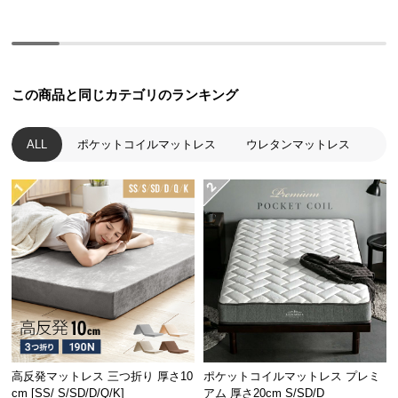
保
証
に
つ
い
この商品と同じカテゴリのランキング
て
ALL
ポケットコイルマットレス
ウレタンマットレス
会
員
規
約
に
つ
い
て
お
客
高反発マットレス 三つ折り 厚さ10
ポケットコイルマットレス プレミ
cm [SS/ S/SD/D/Q/K]
アム 厚さ20cm S/SD/D
様