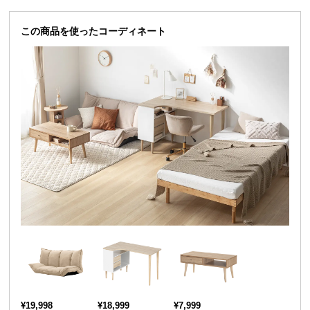
送
料
この商品を使ったコーディネート
に
つ
い
て
大
型
商
品
の
配
送
に
つ
い
て
¥19,998
¥18,999
¥7,999