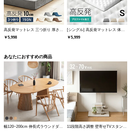
高反発マットレス 三つ折り 厚さ10
[シングル] 高反発マットレス 体圧
cm SS
分散プロファイル加工 厚さ10cm
￥5,998
￥5,999
三つ折り
あなたにおすすめの商品
幅120~200cm 伸長式ラウンドダイ
11段階高さ調整 壁寄せTVスタンド