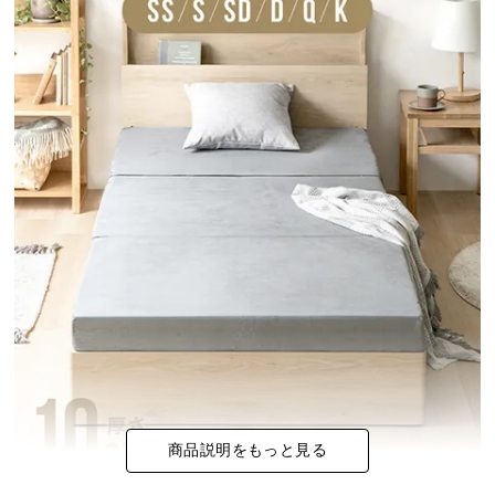
イ
ン
テ
リ
ア
コ
ー
デ
ィ
ネ
ー
ト
か
ら
探
す
商品説明をもっと見る