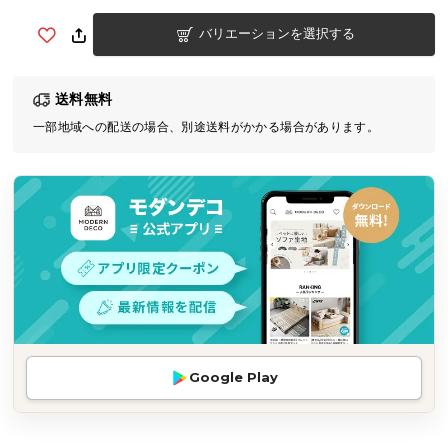
気
バリエーションを選択する
ア
イ
テ
送料無料
ム
一部地域への配送の場合、別途送料がかかる場合があります。
ラ
ン
キ
ン
グ
商
品
カ
テ
Google Play
ゴ
リ
か