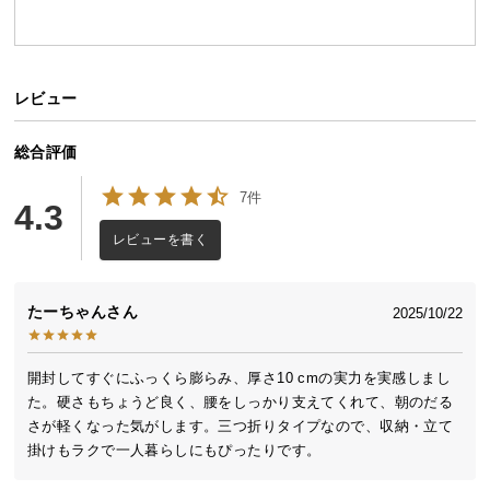
中
型
商
品
レビュー
の
配
総合評価
送
に
7件
4.3
つ
い
レビューを書く
て
たーちゃん
小
2025/10/22
型
商
開封してすぐにふっくら膨らみ、厚さ10 cmの実力を実感しまし
品
た。硬さもちょうど良く、腰をしっかり支えてくれて、朝のだる
の
さが軽くなった気がします。三つ折りタイプなので、収納・立て
配
掛けもラクで一人暮らしにもぴったりです。
送
に