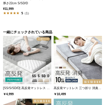
l
厚さ22cm S/SD/D
l
¥11,999
5
（1）
一緒にチェックされている商品
[SS/S/SD/D] 高反発マットレス 体
高反発マットレス 三つ折り 消臭
圧分散プロファイル加工 厚さ10cm
スタンダード 厚さ10cm [SS/S/SD/
￥4,999
￥10,499
三つ折り
D/Q/K]