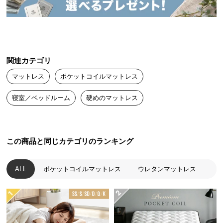
にも大きく関わります。眠っている時間もあなたの
送
人生の大切な一部分。 いつもの睡眠をより上質に、
もっと贅沢な時間に変えるプレミアムなマットレス
料
です。
に
つ
い
関連カテゴリ
て
マットレス
ポケットコイルマットレス
大
寝室／ベッドルーム
硬めのマットレス
型
商
品
の
この商品と同じカテゴリのランキング
配
送
ALL
ポケットコイルマットレス
ウレタンマットレス
に
つ
い
て