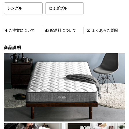
ら
シングル
セミダブル
探
す
ご注文について
配送料について
よくあるご質問
イ
ン
商品説明
テ
リ
ア
テ
イ
ス
ト
か
ら
探
す