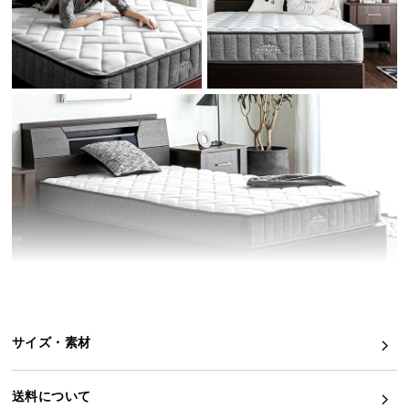
イ
ン
テ
リ
ア
コ
ー
デ
ィ
ネ
ー
ト
か
ら
探
サイズ・素材
す
理想の眠りを求めた特別なマットレス
送料について
高密度のウレタンとコイルがしっかり体全体を支