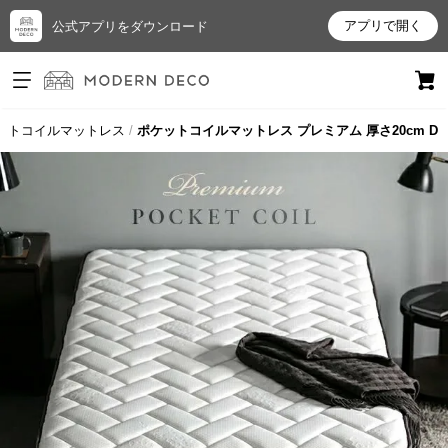
アプリで開く
公式アプリをダウンロード
ログイン
新規会員登録
ットコイルマットレス
ポケットコイルマットレス プレミアム 厚さ20cm D
お
気
に
入
り
ア
イ
テ
ム
最