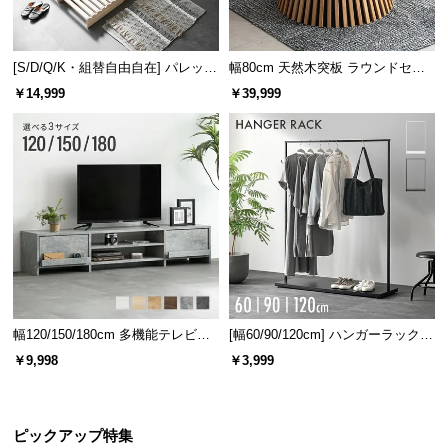
包み込まれるような寝心地
独立したコイルのソフトな弾力は、包み込まれるよ
うな柔らかな寝心地となります。
[S/D/Q/K・組替自由自在] パレット
幅80cm 天然木突板 ラウンドセン
ベッド 8/12/16枚セット
ターテーブル 美しい格子デザイン
￥14,999
￥39,999
幅120/150/180cm 多機能テレビボ
[幅60/90/120cm] ハンガーラック
ード 木目/石目調 オープン収納・
スチール 4段階高さ調節 サイドフ
￥9,998
￥3,999
引き出し収納付き
ック オープンラック シンプル
優れた体圧分散が快眠へと導く
ピックアップ特集