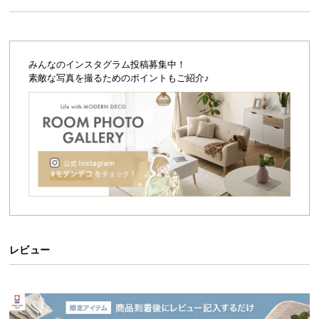
シ
え、包み込まれるような寝心地を実現しました。
ョ
ッ
ピ
みんなのインスタグラム投稿募集中！
ン
素敵な写真を撮るためのポイントもご紹介♪
グ
ガ
イ
極厚20㎝
8層構造
ド
お
支
払
い
高密度ウレタン
高品質コイル
に
つ
レビュー
い
て
毎日の睡眠をより上質で贅沢に。
人生の3分の1を占めるといわれる睡眠は、健康状態
配