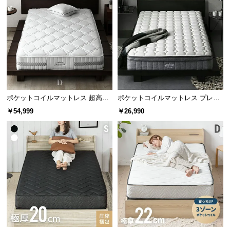
サ
ポ
ー
寝心地の比較
ト
コイルが少ない
コイルが多い
お
知
ポケットコイルマットレス 超高密
ポケットコイルマットレス プレミ
ら
度3ゾーン 硬め 厚さ24cm D
アム 超極厚 厚さ25cm S/SD/D
￥54,999
￥26,990
せ
ブ
ロ
グ
✖ フィットしにくい
〇 フィットしやすい
体に沿いにくく寝心地が悪い
体に細かく沿い寝心地が良い
企
業