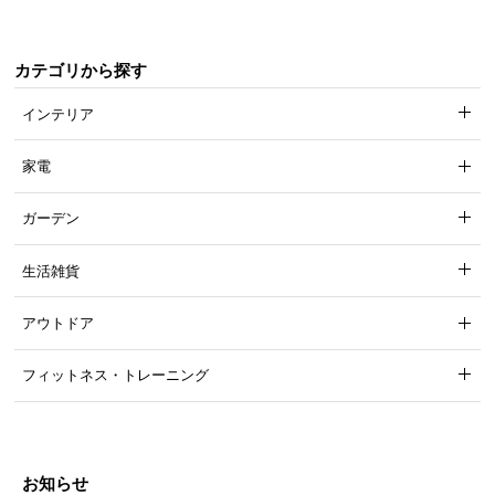
カテゴリから探す
✖ 負荷が集中
〇 負荷が分散
身体の一部分に圧力がかかる
1つ1つのコイルが圧力を分散
インテリア
家電
体圧分散で身体の負担を軽減!
ガーデン
生活雑貨
アウトドア
理想的な寝姿勢をサポート
フィットネス・トレーニング
適度な反発力と体圧分散性により、立っている状態
に近い理想的な寝姿勢を保ちます。
お知らせ