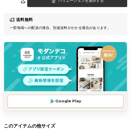
バリエーションを選択する
気
ア
送料無料
イ
テ
一部地域への配送の場合、別途送料がかかる場合があります。
ム
ラ
ン
キ
ン
グ
商
品
Google Play
カ
テ
ゴ
リ
このアイテムの他サイズ
か