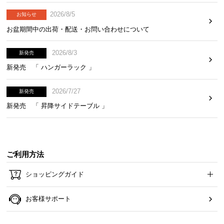
2026/8/5
お知らせ
お盆期間中の出荷・配送・お問い合わせについて
2026/8/3
新発売
新発売 「 ハンガーラック 」
2026/7/27
新発売
新発売 「 昇降サイドテーブル 」
平行配列によるソフトな寝心地
ご利用方法
ショッピングガイド
コイルの独立性を保てる平行配列。やわらかな寝心
地で通気性にも優れる構造です。
お客様サポート