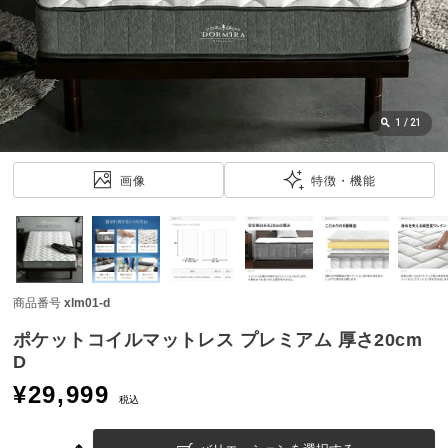
近
チ
ェ
ッ
ク
し
1
/
21
た
ア
画像
特徴・機能
イ
テ
ム
商品番号
xlm01-d
特
集
ポケットコイルマットレス プレミアム 厚さ20cm
一
D
覧
¥
29,999
税込
人