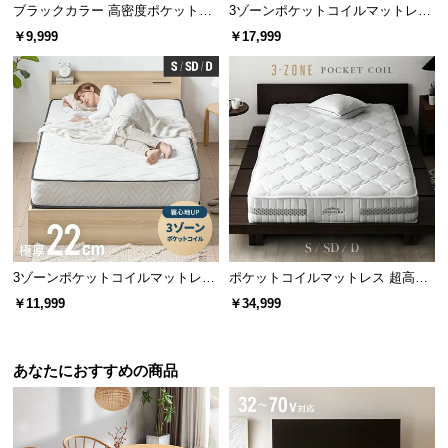
情
ブラックカラー 高密度ポケットコ
3ゾーンポケットコイルマットレス
報
耐久性の高い線径
イルマットレス S
厚さ22cm D
￥9,999
￥17,999
線径は太めの2.0㎜を使用しました。耐久性に優れる
©
ため、毎日安心してご使用頂けます。
M
O
D
E
R
N
D
E
C
3ゾーンポケットコイルマットレス
ポケットコイルマットレス 超高密
O
厚さ22cm S/SD/D
度3ゾーン 硬め 厚さ24cm S/SD/D
￥11,999
￥34,999
C
o.,
L
あなたにおすすめの商品
コイル線径
2.0㎜
t
d.
A
線径の太さ=コイルの強度