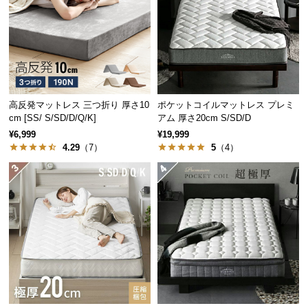
中
安定感のある20㎝の厚み
型
商
品
マットレスは厚みが増すほどにクッション性が上が
の
り、大柄な方でも底に付く心配がありません。
配
送
高反発マットレス 三つ折り 厚さ10
ポケットコイルマットレス プレミ
に
cm [SS/ S/SD/D/Q/K]
アム 厚さ20cm S/SD/D
つ
¥6,999
¥19,999
4.29
（7）
5
（4）
い
て
小
型
商
品
の
配
マットレスの厚み
20㎝
送
に