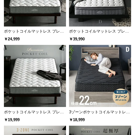
保
ウレタンの厚み
2㎝
証
に
つ
い
ポケットコイルマットレス プレミ
ポケットコイルマットレス プレミ
て
アム 厚さ20cm SD
アム 超極厚 厚さ25cm D
￥24,999
￥39,990
質の高い眠りを生むポケットコイル
会
員
コイルの数を増やすことでフィット感UP！一つ一つ
規
のコイルが身体を「点」で支えてくれます。
約
に
つ
い
て
ポケットコイルマットレス プレミ
3ゾーンポケットコイルマットレス
アム 厚さ20cm S/SD/D
厚さ22cm D ブラック
￥19,999
￥18,999
お
客
様