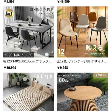
￥8,999
￥49,999
グ 天然木フレーム 北欧
幅120/140/160/180cm ブラックフ
全12色 ヴィンテージ調 デザイナー
レーム ダイニング 大理石調 4人掛
ズシェルチェア
効率よく負荷を吸収
￥19,999
￥9,998
け
体重がかかる部分のみ沈
む構造で、体勢に負担を
かけず負荷を吸収しま
す。