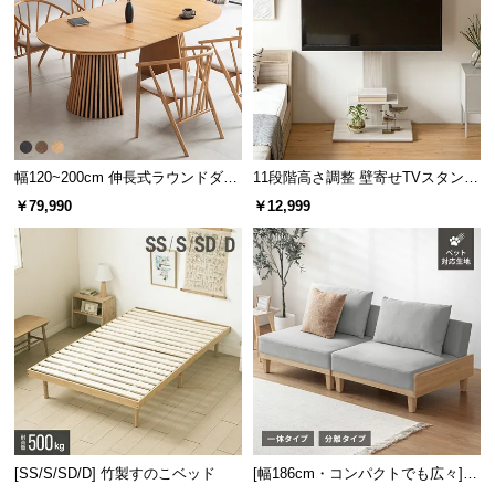
l
コイルの線径が太いほど強度が高
l
く、耐久性に優れます。
コイル線径の比較
従来品
当商品
幅120~200cm 伸長式ラウンドダイ
11段階高さ調整 壁寄せTVスタンド
ニングテーブル 6人掛け 天然木突
キャスター付き 上下左右角度調節
￥79,990
￥12,999
1.8㎜
2.0㎜
板 美しい格子デザイン
機能
0.2
線径
mm増量で耐久性アップ!
身体にフィットする「点」の構造
体形に合わせてコイルが個別に変化することで、心
[SS/S/SD/D] 竹製すのこベッド
[幅186cm・コンパクトでも広々] 3
地良いフィット感を生み出します。
人掛けソファベッド リクライニン