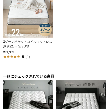
経
路
に
つ
身体を支える高密度ウレタン
い
て
密度の高い2㎝のウレタンが底付き感を無くし、ふっ
くらとしたクッション性を生み出します。
3ゾーンポケットコイルマットレス
返
厚さ22cm S/SD/D
品・
¥11,999
キ
5
（1）
ャ
ン
セ
ル
一緒にチェックされている商品
に
つ
い
て