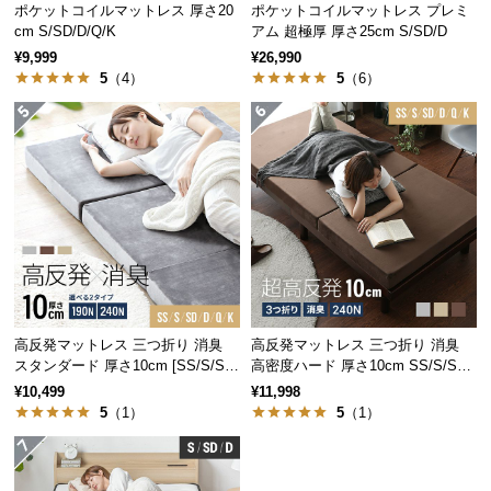
ポケットコイルマットレス 厚さ20
ポケットコイルマットレス プレミ
つ
cm S/SD/D/Q/K
アム 超極厚 厚さ25cm S/SD/D
い
こだわりの8層構造
¥9,999
¥26,990
て
5
（4）
5
（6）
8層もの内部構造が高いクッション性や耐久性を生み
出し、しっかりと体圧を分散します。
開
梱
設
置
サ
ー
ビ
ス
に
高反発マットレス 三つ折り 消臭
高反発マットレス 三つ折り 消臭
つ
スタンダード 厚さ10cm [SS/S/SD/
高密度ハード 厚さ10cm SS/S/SD/
い
D/Q/K]
D/Q/K
¥10,499
¥11,998
て
5
（1）
5
（1）
搬
入