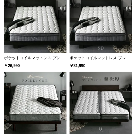
保
証
に
つ
い
て
会
員
ポケットコイルマットレス プレミ
ポケットコイルマットレス プレミ
アム 超極厚 厚さ25cm S/SD/D
アム 超極厚 厚さ25cm SD
規
￥26,990
￥31,990
約
高密度なポケットコイル
に
つ
い
マットレスはコイル数が多ければ多いほど密度が増
て
し、より細かく体圧を分散させることができます。
お
客
様