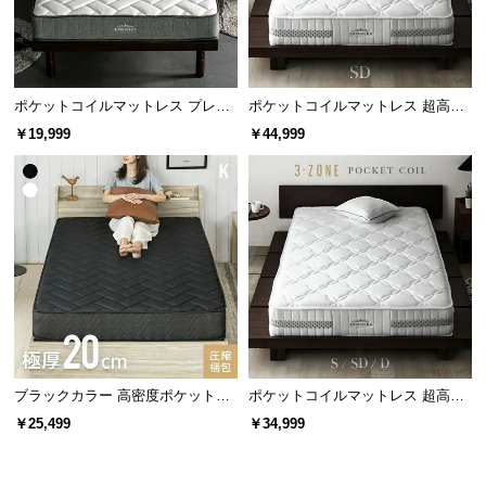
情
報
©
M
ポケットコイルマットレス プレミ
ポケットコイルマットレス 超高密
✖ フィットしにくい
〇 フィットしやすい
O
アム 厚さ20cm S/SD/D
度3ゾーン 硬め 厚さ24cm SD
￥19,999
￥44,999
体に沿いにくく揺れが大きい
体に細かく沿い寝姿勢が安定
D
E
R
各サイズのコイル数比較
N
D
従来品
当商品
E
C
シングル
465個
558個
O
C
セミダブル
589個
682個
o.,
L
ブラックカラー 高密度ポケットコ
ポケットコイルマットレス 超高密
ダブル
682個
806個
t
イルマットレス K
度3ゾーン 硬め 厚さ24cm S/SD/D
￥25,499
￥34,999
d.
クイーン
744個
930個
A