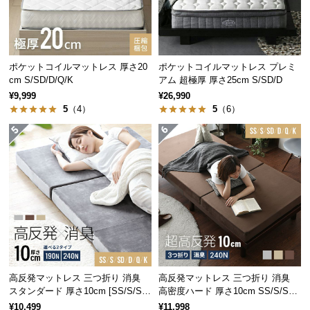
マットレスの厚み
25㎝
つ
い
て
こだわりの9層構造
ポケットコイルマットレス 厚さ20
ポケットコイルマットレス プレミ
開
cm S/SD/D/Q/K
アム 超極厚 厚さ25cm S/SD/D
9層もの内部構造が高いクッション性や耐久性を生み
梱
¥9,999
¥26,990
出し、しっかりと体圧を分散します。
5
（4）
5
（6）
設
置
サ
ー
ビ
ス
贅沢仕様のWウレタン
に
つ
4㎝と3㎝の極厚ウレタンが底付き感を無くし、ふん
い
わりと包み込むような寝心地を生み出します。
て
高反発マットレス 三つ折り 消臭
高反発マットレス 三つ折り 消臭
搬
スタンダード 厚さ10cm [SS/S/SD/
高密度ハード 厚さ10cm SS/S/SD/
入
D/Q/K]
D/Q/K
¥10,499
¥11,998