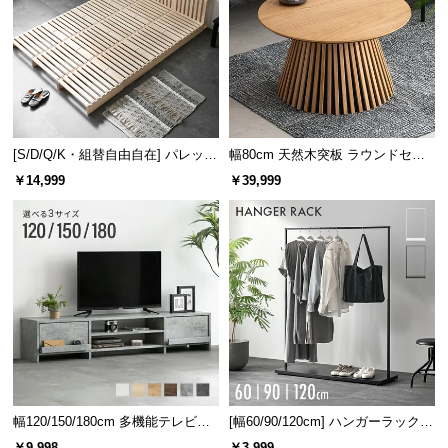
優れた体圧分散が快眠へと導く
[S/D/Q/K・組替自由自在] パレット
幅80cm 天然木突板 ラウンドセン
ベッド 8/12/16枚セット
ターテーブル 美しい格子デザイン
￥14,999
￥39,999
ポケットコイルは身体の広い範囲へ圧力を分散し、
部分的な負荷の集中を抑えます。
幅120/150/180cm 多機能テレビボ
[幅60/90/120cm] ハンガーラック
ード 木目/石目調 オープン収納・
スチール 4段階高さ調節 サイドフ
￥9,998
￥3,999