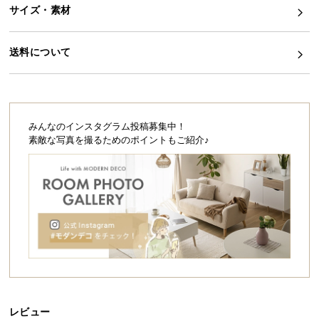
シ
サイズ・素材
ョ
理想の眠りを求めた特別なマットレス
ッ
ピ
送料について
Wウレタンと高密度のコイルがしっかりと体全体を
支え、包み込まれるような寝心地を実現しました。
ン
グ
ガ
イ
みんなのインスタグラム投稿募集中！
超極厚
9層構
ド
高密度
贅沢W
素敵な写真を撮るためのポイントもご紹介♪
25㎝
造
コイル
ウレタ
お
ン
支
払
い
に
エッジ
つ
サポー
ト
い
て
レビュー
配