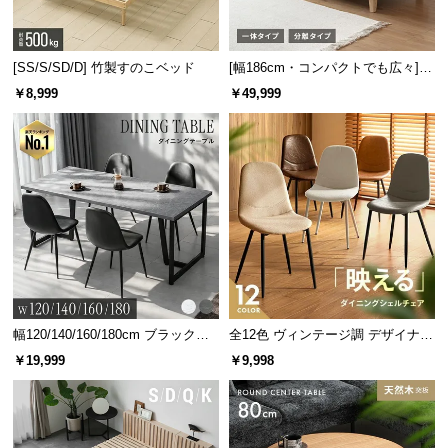
体重がかかる部分のみ沈
む構造で、体勢に負担を
かけず負荷を吸収しま
[SS/S/SD/D] 竹製すのこベッド
[幅186cm・コンパクトでも広々] 3
す。
人掛けソファベッド リクライニン
￥8,999
￥49,999
グ 天然木フレーム 北欧
包み込まれるような寝心地
独立したコイルのソフトな弾力は、包み込まれるよ
うな柔らかな寝心地となります。
幅120/140/160/180cm ブラックフ
全12色 ヴィンテージ調 デザイナー
レーム ダイニング 大理石調 4人掛
ズシェルチェア
￥19,999
￥9,998
け