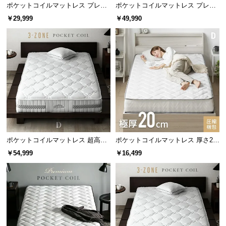
ポケットコイルマットレス プレミ
ポケットコイルマットレス プレミ
サ
アム 厚さ20cm D
アム 超極厚 厚さ25cm Q
￥29,999
￥49,990
ポ
ー
ト
お
知
コイル数
806個
ら
せ
コイル数の比較
ポケットコイルマットレス 超高密
ポケットコイルマットレス 厚さ20
度3ゾーン 硬め 厚さ24cm D
cm D
コイルが少ない
コイルが多い
ブ
￥54,999
￥16,499
ロ
グ
企
業