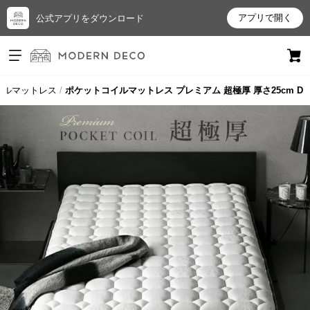
アプリで開く
公式アプリをダウンロード
ログイン
新規会員登録
イルマットレス
ポケットコイルマットレス プレミアム 超極厚 厚さ25cm D
お
気
に
入
り
ア
イ
テ
ム
最