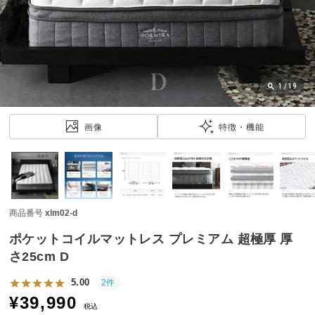
近
チ
ェ
ッ
ク
し
1
/
19
た
ア
画像
特徴・機能
イ
テ
ム
商品番号
xlm02-d
特
集
ポケットコイルマットレス プレミアム 超極厚 厚
一
さ25cm D
覧
5.00
2件
¥
39,990
税込
人