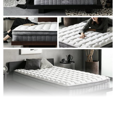
イ
ン
テ
リ
ア
コ
ー
デ
ィ
ネ
ー
ト
か
ら
探
す