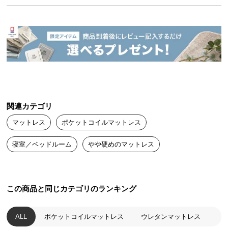
毎日の睡眠をより上質で贅沢に。
送
人生の3分の1を占めるといわれる睡眠は、健康状態
料
にも大きく関わります。眠っている時間もあなたの
に
人生の大切な一部分。 いつもの睡眠をより上質に、
つ
もっと贅沢な時間に変えるプレミアムなマットレス
です。
い
て
大
型
関連カテゴリ
商
マットレス
ポケットコイルマットレス
品
の
寝室／ベッドルーム
やや硬めのマットレス
配
送
に
つ
この商品と同じカテゴリのランキング
い
て
ALL
ポケットコイルマットレス
ウレタンマットレス