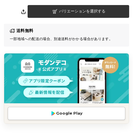
気
バリエーションを選択する
ア
イ
テ
送料無料
ム
一部地域への配送の場合、別途送料がかかる場合があります。
ラ
ン
キ
ン
グ
商
品
カ
テ
Google Play
ゴ
リ
か