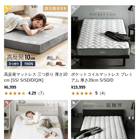
中
型
商
超極厚25㎝が生む抜群の安定感
品
の
配
マットレスは厚みが増すほどにクッション性が上が
送
り、大柄な方でも底に付く心配がありません。
に
つ
い
て
高反発マットレス 三つ折り 厚さ10
ポケットコイルマットレス プレミ
cm [SS/ S/SD/D/Q/K]
アム 厚さ20cm S/SD/D
¥6,999
¥19,999
小
4.29
（7）
5
（4）
型
商
品
の
配
送
に