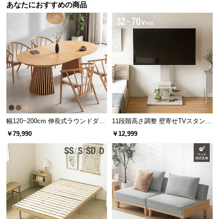
l
あなたにおすすめの商品
キング
868個
1054個
l
身体にフィットする「点」の構造
体形に合わせてコイルが個別に変化することで、心
地良いフィット感を生み出します。
幅120~200cm 伸長式ラウンドダイ
11段階高さ調整 壁寄せTVスタンド
ニングテーブル 6人掛け 天然木突
キャスター付き 上下左右角度調節
￥79,990
￥12,999
板 美しい格子デザイン
機能
効率よく負荷を吸収