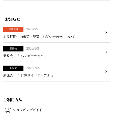
安定性に優れた交互配列
お知らせ
コイルを交互に敷き詰める高密度な配列方法で、体
圧をより細かく分散します。
2026/8/5
お知らせ
お盆期間中の出荷・配送・お問い合わせについて
2026/8/3
新発売
新発売 「 ハンガーラック 」
2026/7/27
新発売
新発売 「 昇降サイドテーブル 」
ご利用方法
コイル配列
交互配列
ショッピングガイド