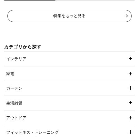
理想的な寝姿勢をサポート
特集をもっと見る
適度な反発力と体圧分散性により、立っている状態
に近い理想的な寝姿勢を保ちます。
カテゴリから探す
インテリア
家電
ガーデン
生活雑貨
アウトドア
フィットネス・トレーニング