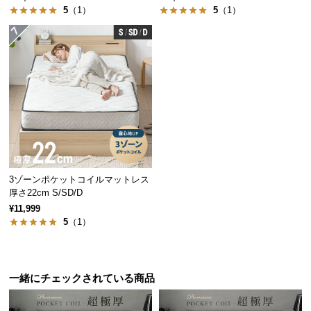
経
5
（1）
5
（1）
路
に
つ
い
て
返
品・
ウレタンの厚み
7㎝
キ
ャ
3ゾーンポケットコイルマットレス
ン
厚さ22cm S/SD/D
セ
¥11,999
2層のウレタンがしっかりと支える
ル
5
（1）
寝心地はふんわりとやさしいながらも、沈み込みす
に
ぎない絶妙なバランスを実現させています。
つ
い
一緒にチェックされている商品
て