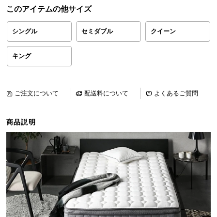
ら
このアイテムの他サイズ
探
す
シングル
セミダブル
クイーン
キング
イ
ン
テ
ご注文について
配送料について
よくあるご質問
リ
ア
テ
商品説明
イ
ス
ト
か
ら
探
す