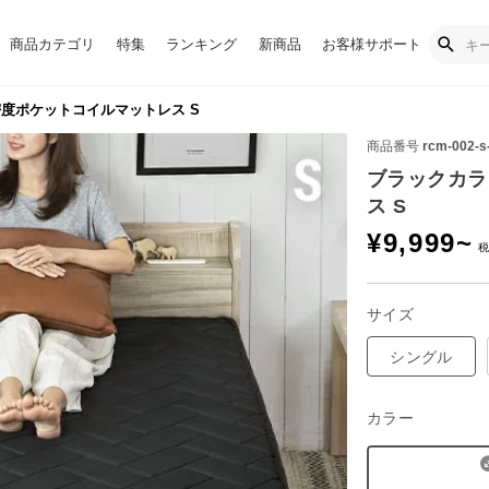
商品カテゴリ
特集
ランキング
新商品
お客様サポート
度ポケットコイルマットレス S
商品番号
rcm-002-s
ブラックカラ
ス S
¥
9,999
~
サイズ
シングル
カラー