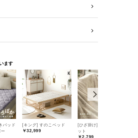
います
 敷きパッド
[キング] すのこベッド
[ひざ掛け] 4層ブランケ
[
￥32,999
バー
ット
ン
￥2,799
バ