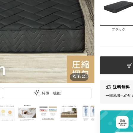
ブラック
1
/
20
送料無料
特徴・機能
一部地域への配