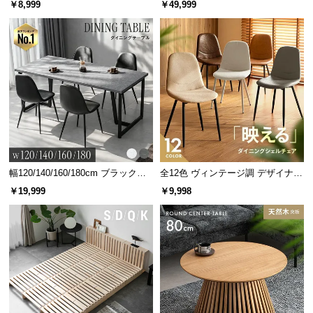
￥8,999
￥49,999
グ 天然木フレーム 北欧
幅120/140/160/180cm ブラックフ
全12色 ヴィンテージ調 デザイナー
レーム ダイニング 大理石調 4人掛
ズシェルチェア
￥19,999
￥9,998
け
優れた体圧分散が快眠へと導く
ポケットコイルは身体の広い範囲へ圧力を分散し、
部分的な負荷の集中を抑えます。