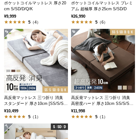
ポケットコイルマットレス 厚さ20
ポケットコイルマットレス プレミ
身体を支える高密度ウレタン
つ
cm S/SD/D/Q/K
アム 超極厚 厚さ25cm S/SD/D
い
¥9,999
¥26,990
て
5
（4）
5
（6）
密度の高い2㎝のウレタンが底付き感を無くし、ふっ
くらとしたクッション性を生み出します。
開
梱
設
置
サ
ー
ビ
ス
に
高反発マットレス 三つ折り 消臭
高反発マットレス 三つ折り 消臭
つ
スタンダード 厚さ10cm [SS/S/SD/
高密度ハード 厚さ10cm SS/S/SD/
い
D/Q/K]
D/Q/K
¥10,499
¥11,998
て
5
（1）
5
（1）
ウレタンの厚み
2㎝
搬
入