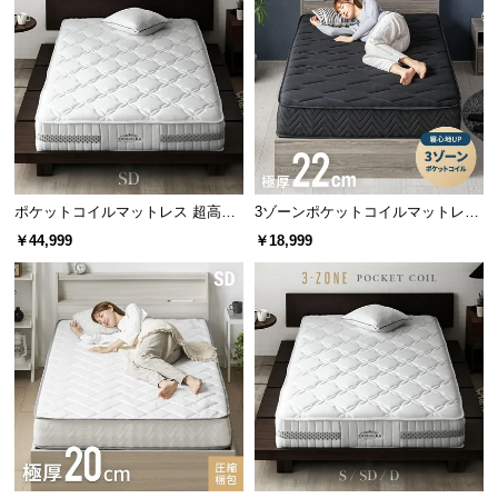
ため、毎日安心してご使用頂けます。
サ
ポ
ー
ト
お
知
ポケットコイルマットレス 超高密
3ゾーンポケットコイルマットレス
ら
度3ゾーン 硬め 厚さ24cm SD
厚さ22cm D ブラック
￥44,999
￥18,999
せ
ブ
コイル線径
2.0㎜
ロ
グ
線径の太さ=コイルの強度
コイルの線径が太いほど強度が高
く、耐久性に優れます。
企
業