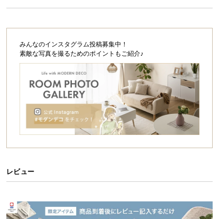
シ
え、包み込まれるような寝心地を実現しました。
ョ
ッ
ピ
極厚20㎝
みんなのインスタグラム投稿募集中！
ン
素敵な写真を撮るためのポイントもご紹介♪
グ
ガ
イ
8層構造
ド
お
高品質コイル
支
払
い
高密度ウレタン
に
つ
レビュー
い
て
毎日の睡眠をより上質で贅沢に。
人生の3分の1を占めるといわれる睡眠は、健康状態
配