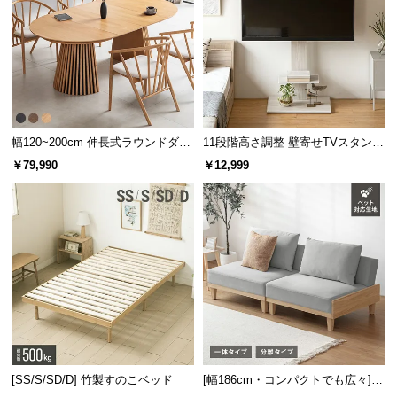
l
l
幅120~200cm 伸長式ラウンドダイ
11段階高さ調整 壁寄せTVスタンド
ニングテーブル 6人掛け 天然木突
キャスター付き 上下左右角度調節
￥79,990
￥12,999
効率よく負荷を吸収
板 美しい格子デザイン
機能
体重がかかる部分のみ沈
む構造で、体勢に負担を
かけず負荷を吸収しま
す。
包み込まれるような寝心地
独立したコイルのソフトな弾力は、包み込まれるよ
うな柔らかな寝心地となります。
[SS/S/SD/D] 竹製すのこベッド
[幅186cm・コンパクトでも広々] 3
人掛けソファベッド リクライニン