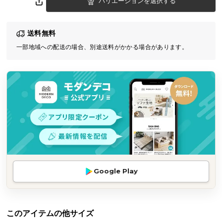
バリエーションを選択する
気
ア
送料無料
イ
テ
一部地域への配送の場合、別途送料がかかる場合があります。
ム
ラ
ン
キ
ン
グ
商
品
Google Play
カ
テ
ゴ
リ
このアイテムの他サイズ
か