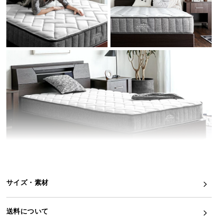
イ
ン
テ
リ
ア
コ
ー
デ
ィ
ネ
ー
ト
か
ら
探
サイズ・素材
す
理想の眠りを求めた特別なマットレス
送料について
高密度のウレタンとコイルがしっかり体全体を支