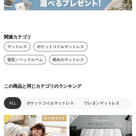
にも大きく関わります。眠っている時間もあなたの
送
人生の大切な一部分。 いつもの睡眠をより上質に、
もっと贅沢な時間に変えるプレミアムなマットレス
料
です。
に
つ
い
関連カテゴリ
て
マットレス
ポケットコイルマットレス
大
寝室／ベッドルーム
硬めのマットレス
型
商
品
の
この商品と同じカテゴリのランキング
配
送
ALL
ポケットコイルマットレス
ウレタンマットレス
に
つ
い
て