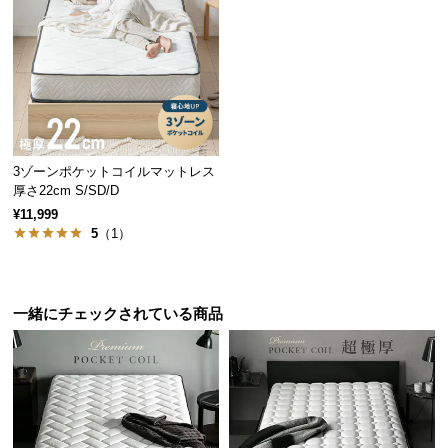
経
路
に
質の高い眠りを生むポケットコイル
つ
い
コイルの数を増やすことでフィット感UP！一つ一つ
て
のコイルが身体を「点」で支えてくれます。
3ゾーンポケットコイルマットレス
返
厚さ22cm S/SD/D
品・
¥11,999
キ
5
（1）
ャ
ン
セ
ル
一緒にチェックされている商品
に
つ
い
て