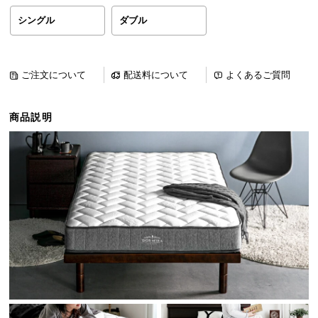
ら
シングル
ダブル
探
す
ご注文について
配送料について
よくあるご質問
イ
ン
商品説明
テ
リ
ア
テ
イ
ス
ト
か
ら
探
す