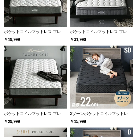
寝心地の比較
保
証
コイルが少ない
コイルが多い
に
つ
い
ポケットコイルマットレス プレミ
ポケットコイルマットレス プレミ
て
アム 厚さ20cm S/SD/D
アム 超極厚 厚さ25cm SD
￥19,999
￥31,990
会
員
規
約
に
つ
✖ フィットしにくい
〇 フィットしやすい
い
体に沿いにくく寝心地が悪い
体に細かく沿い寝心地が良い
て
ポケットコイルマットレス プレミ
3ゾーンポケットコイルマットレス
アム 厚さ20cm D
厚さ22cm SD ブラック
￥29,999
￥15,999
お
耐久性の高い線径
客
線径は太めの2.0㎜を使用しました。耐久性に優れる
様