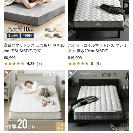
中
安定感のある20㎝の厚み
型
商
品
マットレスは厚みが増すほどにクッション性が上が
の
り、大柄な方でも底に付く心配がありません。
配
送
高反発マットレス 三つ折り 厚さ10
ポケットコイルマットレス プレミ
に
cm [SS/ S/SD/D/Q/K]
アム 厚さ20cm S/SD/D
マットレスの厚み
20㎝
つ
¥6,999
¥19,999
4.29
（7）
5
（4）
い
て
こだわりの8層構造
小
8層もの内部構造が高いクッション性や耐久性を生み
型
出し、しっかりと体圧を分散します。
商
品
の
配
送
に