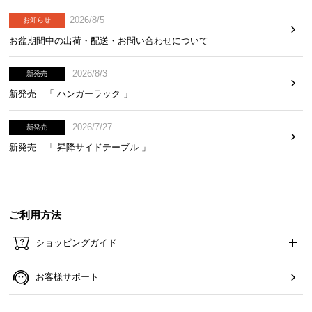
2026/8/5
お知らせ
お盆期間中の出荷・配送・お問い合わせについて
2026/8/3
新発売
新発売 「 ハンガーラック 」
コイル配列
平行配列
2026/7/27
新発売
新発売 「 昇降サイドテーブル 」
平行配列と交互配列の違い
交互配列
平行配列
ご利用方法
ショッピングガイド
お客様サポート
安定感のある寝心地
ソフトな寝心地