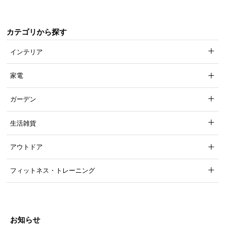
カテゴリから探す
インテリア
家電
ガーデン
平行配列によるソフトな寝心地
生活雑貨
コイルの独立性を保てる平行配列。やわらかな寝心
アウトドア
地で通気性にも優れる構造です。
フィットネス・トレーニング
お知らせ