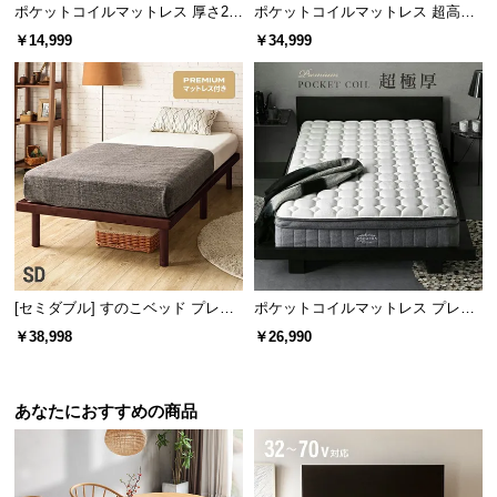
情
ポケットコイルマットレス 厚さ20
ポケットコイルマットレス 超高密
コイル線径の比較
報
cm SD
度3ゾーン 硬め 厚さ24cm S/SD/D
￥14,999
￥34,999
©
従来品
当商品
M
O
1.8㎜
2.0㎜
D
E
R
N
0.2
線径
mm増量で耐久性アップ!
D
E
C
[セミダブル] すのこベッド プレミ
ポケットコイルマットレス プレミ
O
アムマットレス付き
アム 超極厚 厚さ25cm S/SD/D
￥38,998
￥26,990
身体にフィットする「点」の構造
C
o.,
体形に合わせてコイルが個別に変化することで、心
地良いフィット感を生み出します。
L
あなたにおすすめの商品
t
d.
A