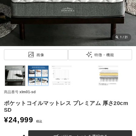
近
チ
ェ
ッ
ク
し
1
/
21
た
ア
画像
特徴・機能
イ
テ
ム
商品番号
xlm01-sd
特
集
ポケットコイルマットレス プレミアム 厚さ20cm
一
SD
覧
¥
24,999
税込
人