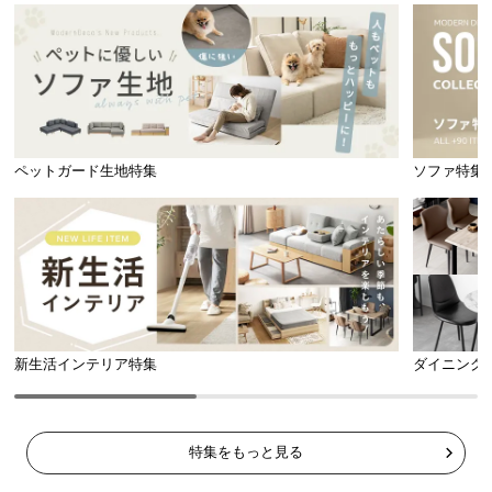
✖ 負荷が集中
〇 負荷が分散
身体の一部分に圧力がかかる
1つ1つのコイルが圧力を分散
体圧分散で身体の負担を軽減!
ペットガード生地特集
ソファ特集
理想的な寝姿勢をサポート
適度な反発力と体圧分散性により、立っている状態
に近い理想的な寝姿勢を保ちます。
新生活インテリア特集
ダイニング
特集をもっと見る