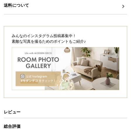
シ
送料について
高密度のウレタンとコイルがしっかり体全体を支
ョ
え、包み込まれるような寝心地を実現しました。
ッ
ピ
ン
グ
みんなのインスタグラム投稿募集中！
ガ
素敵な写真を撮るためのポイントもご紹介♪
イ
ド
極厚20㎝
8層構造
お
支
払
い
に
つ
高密度ウレタン
高品質コイル
い
レビュー
て
総合評価
毎日の睡眠をより上質で贅沢に。
配