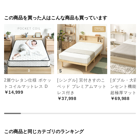
つ
い
この商品を買った人はこんな商品も買っています
て
こだわりの8層構造
8層もの内部構造が高いクッション性や耐久性を生み
開
出し、しっかりと体圧を分散します。
梱
設
置
サ
ー
ビ
2層ウレタン仕様 ポケッ
[シングル] 宮付きすのこ
[ダブル・大容量
ス
トコイルマットレス D
ベッド プレミアムマット
ンセント機能
￥14,999
レス付き
超極厚マット
に
￥37,998
￥69,988
つ
い
て
搬
この商品と同じカテゴリのランキング
入