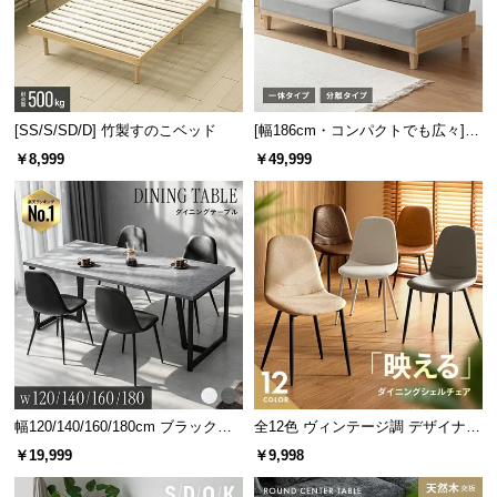
ポケットコイルは身体の広い範囲へ圧力を分散し、
部分的な負荷の集中を抑えます。
[SS/S/SD/D] 竹製すのこベッド
[幅186cm・コンパクトでも広々] 3
人掛けソファベッド リクライニン
￥8,999
￥49,999
グ 天然木フレーム 北欧
体圧分散の比較図
幅120/140/160/180cm ブラックフ
全12色 ヴィンテージ調 デザイナー
レーム ダイニング 大理石調 4人掛
ズシェルチェア
￥19,999
￥9,998
体圧分散されていない状態
体圧分散されている状態
け