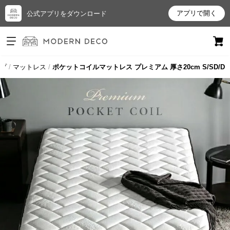
アプリで開く
公式アプリをダウンロード
ログイン
新規会員登録
プ
マットレス
ポケットコイルマットレス プレミアム 厚さ20cm S/SD/D
お
気
に
入
り
ア
イ
テ
ム
最