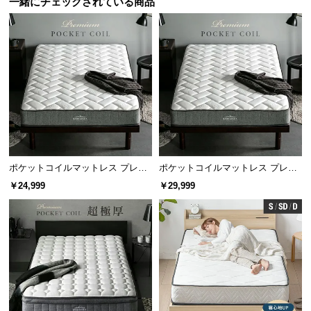
一緒にチェックされている商品
情
報
耐久性の高い線径
©
M
線径は太めの2.0㎜を使用しました。耐久性に優れる
O
ため、毎日安心してご使用頂けます。
D
E
R
N
D
ポケットコイルマットレス プレミ
ポケットコイルマットレス プレミ
E
アム 厚さ20cm SD
アム 厚さ20cm D
￥24,999
￥29,999
C
O
C
o.,
L
t
d.
コイル線径
2.0㎜
A