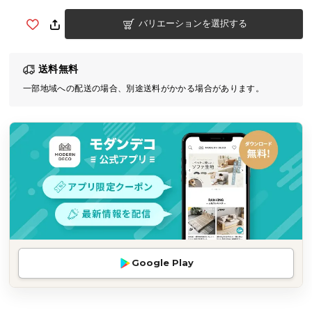
気
バリエーションを選択する
ア
イ
テ
送料無料
ム
一部地域への配送の場合、別途送料がかかる場合があります。
ラ
ン
キ
ン
グ
商
品
カ
テ
Google Play
ゴ
リ
か