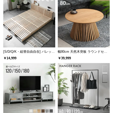
✖ 負荷が集中
〇 負荷が分散
身体の一部分に圧力がかかる
1つ1つのコイルが圧力を分散
[S/D/Q/K・組替自由自在] パレット
幅80cm 天然木突板 ラウンドセン
体圧分散で身体の負担を軽減!
ベッド 8/12/16枚セット
ターテーブル 美しい格子デザイン
￥14,999
￥39,999
理想的な寝姿勢をサポート
適度な反発力と体圧分散性により、立っている状態
に近い理想的な寝姿勢を保ちます。