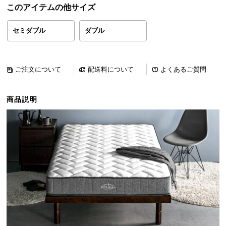
このアイテムの他サイズ
ら
探
す
セミダブル
ダブル
イ
ご注文について
配送料について
よくあるご質問
ン
テ
商品説明
リ
ア
テ
イ
ス
ト
か
ら
探
す