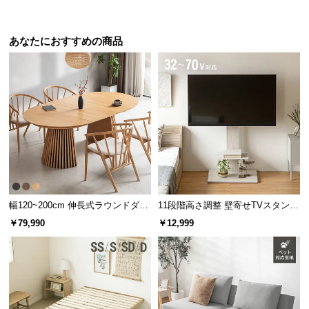
包み込まれるような寝心地
あなたにおすすめの商品
独立したコイルのソフトな弾力は、包み込まれるよ
うな柔らかな寝心地となります。
幅120~200cm 伸長式ラウンドダイ
11段階高さ調整 壁寄せTVスタンド
ニングテーブル 6人掛け 天然木突
キャスター付き 上下左右角度調節
￥79,990
￥12,999
板 美しい格子デザイン
機能
優れた体圧分散が快眠へと導く