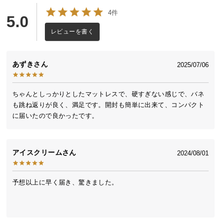
人生の3分の1を占めるといわれる睡眠は、健康状態
送
4件
にも大きく関わります。眠っている時間もあなたの
5.0
料
人生の大切な一部分。 いつもの睡眠をより上質に、
に
レビューを書く
もっと贅沢な時間に変えるプレミアムなマットレス
つ
です。
い
あずき
て
2025/07/06
大
ちゃんとしっかりとしたマットレスで、硬すぎない感じで、バネ
型
も跳ね返りが良く、満足です。開封も簡単に出来て、コンパクト
商
に届いたので良かったです。
品
の
配
アイスクリーム
2024/08/01
送
に
つ
予想以上に早く届き、驚きました。

い
て