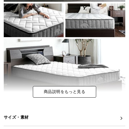
イ
ン
テ
リ
ア
コ
ー
デ
ィ
ネ
ー
ト
か
商品説明をもっと見る
ら
探
す
サイズ・素材
理想の眠りを求めた特別なマットレス