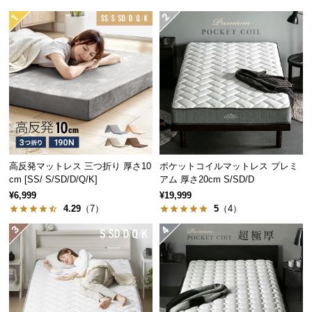
マットレスの厚み
25㎝
つ
い
て
こだわりの9層構造
開
9層もの内部構造が高いクッション性や耐久性を生み
梱
出し、しっかりと体圧を分散します。
設
置
サ
ー
高反発マットレス 三つ折り 厚さ10
ポケットコイルマットレス プレミ
ビ
cm [SS/ S/SD/D/Q/K]
アム 厚さ20cm S/SD/D
ス
贅沢仕様のWウレタン
¥6,999
¥19,999
に
4.29
（7）
5
（4）
つ
4㎝と3㎝の極厚ウレタンが底付き感を無くし、ふん
い
わりと包み込むような寝心地を生み出します。
て
搬
入