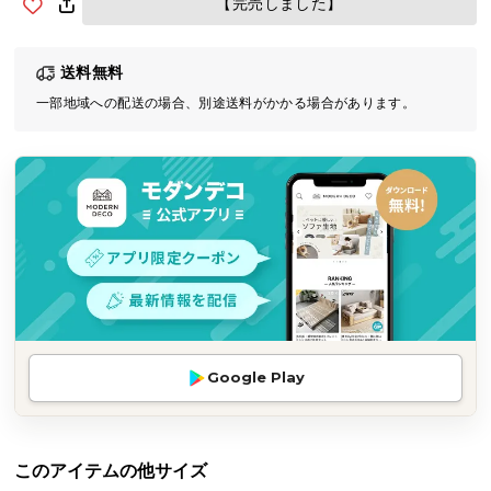
【完売しました】
気
ア
送料無料
イ
テ
一部地域への配送の場合、別途送料がかかる場合があります。
ム
ラ
ン
キ
ン
グ
商
品
Google Play
カ
テ
ゴ
リ
このアイテムの他サイズ
か