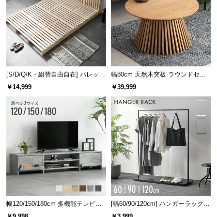
体圧分散の比較図
体圧分散されていない状態
体圧分散されている状態
[S/D/Q/K・組替自由自在] パレット
幅80cm 天然木突板 ラウンドセン
ベッド 8/12/16枚セット
ターテーブル 美しい格子デザイン
￥14,999
￥39,999
✖ 負荷が集中
〇 負荷が分散
身体の一部分に圧力がかかる
1つ1つのコイルが圧力を分散
体圧分散で身体の負担を軽減!
幅120/150/180cm 多機能テレビボ
[幅60/90/120cm] ハンガーラック
ード 木目/石目調 オープン収納・
スチール 4段階高さ調節 サイドフ
￥9,998
￥3,999