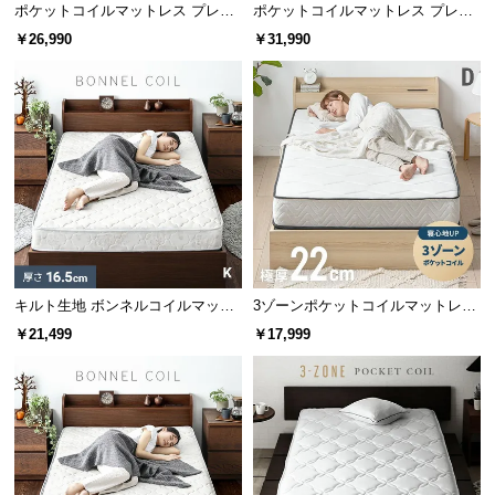
情
ポケットコイルマットレス プレミ
ポケットコイルマットレス プレミ
報
アム 超極厚 厚さ25cm S/SD/D
アム 超極厚 厚さ25cm SD
￥26,990
￥31,990
©
M
✖ フィットしにくい
〇 フィットしやすい
O
体に沿いにくく揺れが大きい
体に細かく沿い寝姿勢が安定
D
E
R
各サイズのコイル数比較
N
D
従来品
当商品
E
C
キルト生地 ボンネルコイルマット
3ゾーンポケットコイルマットレス
シングル
465個
558個
O
レス K
厚さ22cm D
￥21,499
￥17,999
C
セミダブル
589個
682個
o.,
L
ダブル
682個
806個
t
d.
クイーン
744個
930個
A