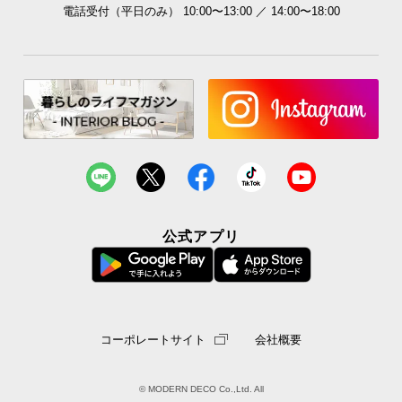
電話受付（平日のみ） 10:00〜13:00 ／ 14:00〜18:00
マットレスの横揺れが少ないので、自分自身の寝返
りによる振動を抑えられます。
公式アプリ
二人での使用におすすめ
コーポレートサイト
会社概要
隣の人の寝起きや寝返りなど、2人で使っても振動が
伝わりにくいので安心して眠れます。
© MODERN DECO Co.,Ltd. All