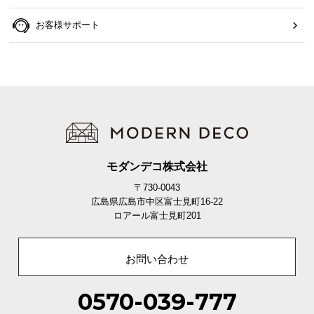
横揺れを抑える独立構造
お客様サポート
コイルが独立した状態で敷き詰められ、隣接するコ
イルへの振動が伝わりにくい構造です。
モダンデコ株式会社
〒730-0043
広島県広島市中区富士見町16-22
ロアール富士見町201
お問い合わせ
0570-039-777
寝返りの振動を軽減