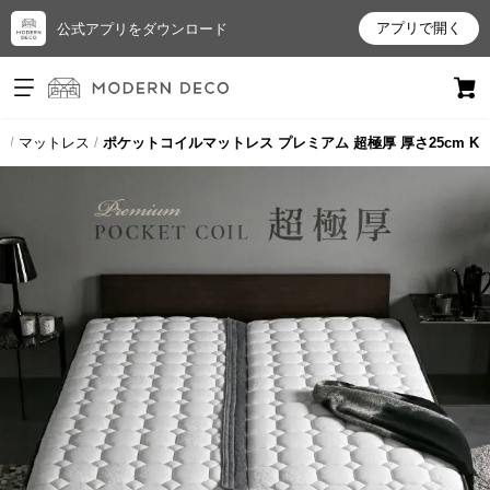
アプリで開く
公式アプリをダウンロード
ログイン
新規会員登録
プ
マットレス
ポケットコイルマットレス プレミアム 超極厚 厚さ25cm K
お
気
に
入
り
ア
イ
テ
ム
最