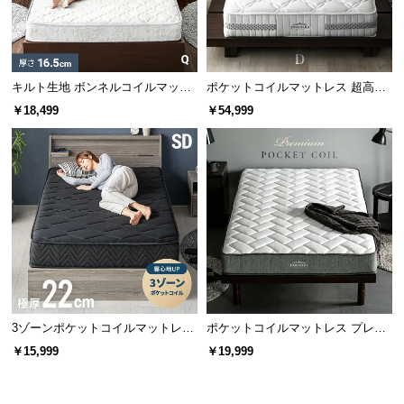
l
キング
868個
1054個
l
キルト生地 ボンネルコイルマット
ポケットコイルマットレス 超高密
身体にフィットする「点」の構造
レス Q
度3ゾーン 硬め 厚さ24cm D
￥18,499
￥54,999
体形に合わせてコイルが個別に変化することで、心
地良いフィット感を生み出します。
3ゾーンポケットコイルマットレス
ポケットコイルマットレス プレミ
厚さ22cm SD ブラック
アム 厚さ20cm S/SD/D
￥15,999
￥19,999
効率よく負荷を吸収