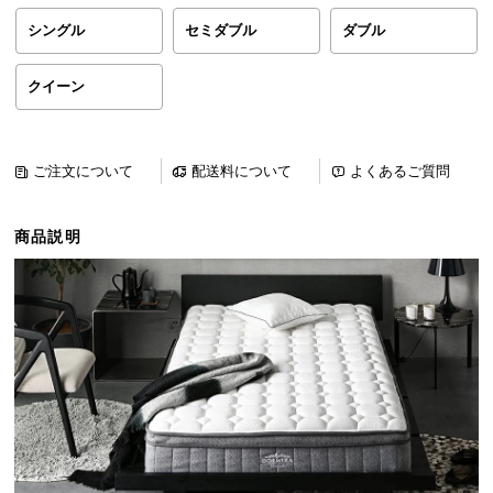
ら
シングル
セミダブル
ダブル
探
す
クイーン
イ
ン
ご注文について
配送料について
よくあるご質問
テ
リ
商品説明
ア
テ
イ
ス
ト
か
ら
探
す