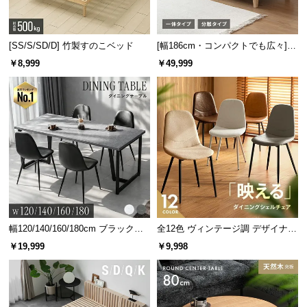
[SS/S/SD/D] 竹製すのこベッド
[幅186cm・コンパクトでも広々] 3
人掛けソファベッド リクライニン
￥8,999
￥49,999
グ 天然木フレーム 北欧
優れた体圧分散が快眠へと導く
ポケットコイルは身体の広い範囲へ圧力を分散し、
部分的な負荷の集中を抑えます。
幅120/140/160/180cm ブラックフ
全12色 ヴィンテージ調 デザイナー
レーム ダイニング 大理石調 4人掛
ズシェルチェア
￥19,999
￥9,998
け