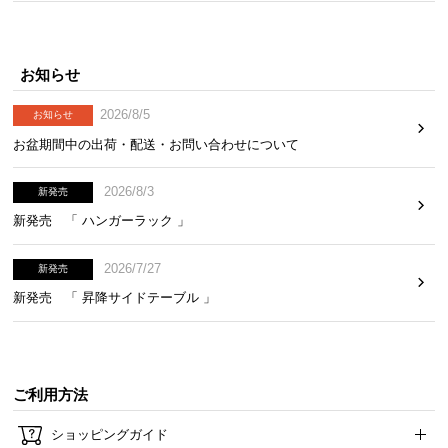
平行配列と交互配列の違い
平行配列
交互配列
お知らせ
2026/8/5
お知らせ
お盆期間中の出荷・配送・お問い合わせについて
2026/8/3
新発売
新発売 「 ハンガーラック 」
ソフトな寝心地
安定感のある寝心地
コイル同士の接点が少なく柔軟
コイル同士の接点が多く安定
2026/7/27
新発売
新発売 「 昇降サイドテーブル 」
しっかり支える交互配列を採用!
ご利用方法
ショッピングガイド