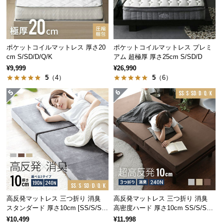
経
路
に
つ
ポケットコイルマットレス 厚さ20
ポケットコイルマットレス プレミ
い
cm S/SD/D/Q/K
アム 超極厚 厚さ25cm S/SD/D
て
¥9,999
¥26,990
5
（4）
5
（6）
返
品・
ウレタンの厚み
7㎝
キ
ャ
ン
セ
2層のウレタンがしっかりと支える
ル
寝心地はふんわりとやさしいながらも、沈み込みす
に
ぎない絶妙なバランスを実現させています。
つ
い
高反発マットレス 三つ折り 消臭
高反発マットレス 三つ折り 消臭
て
スタンダード 厚さ10cm [SS/S/SD/
高密度ハード 厚さ10cm SS/S/SD/
D/Q/K]
D/Q/K
¥10,499
¥11,998