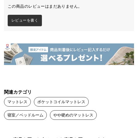
毎日の睡眠をより上質で贅沢に。
送
この商品のレビューはまだありません。
人生の3分の1を占めるといわれる睡眠は、健康状態
料
にも大きく関わります。眠っている時間もあなたの
に
レビューを書く
人生の大切な一部分。 いつもの睡眠をより上質に、
つ
もっと贅沢な時間に変えるプレミアムなマットレス
です。
い
て
大
型
商
品
の
配
関連カテゴリ
送
マットレス
ポケットコイルマットレス
に
つ
寝室／ベッドルーム
やや硬めのマットレス
い
て