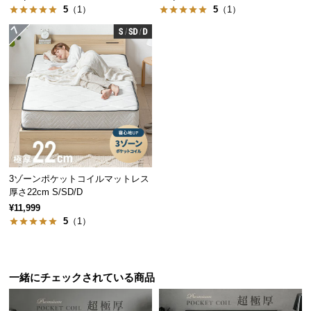
保
5
（1）
5
（1）
証
に
つ
い
て
会
員
規
約
高密度なポケットコイル
3ゾーンポケットコイルマットレス
に
厚さ22cm S/SD/D
つ
¥11,999
い
マットレスはコイル数が多ければ多いほど密度が増
5
（1）
て
し、より細かく体圧を分散させることができます。
一緒にチェックされている商品
お
客
様