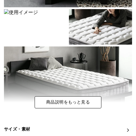
イ
ン
テ
リ
ア
コ
ー
デ
ィ
ネ
ー
ト
か
ら
商品説明をもっと見る
探
す
サイズ・素材