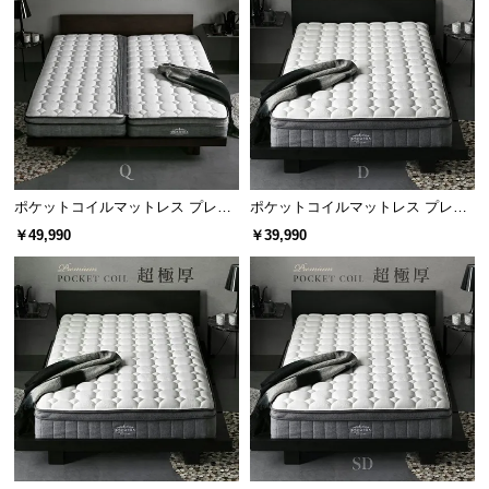
サ
ポ
ー
ト
お
知
コイル数
1054個
ポケットコイルマットレス プレミ
ポケットコイルマットレス プレミ
ら
アム 超極厚 厚さ25cm Q
アム 超極厚 厚さ25cm D
￥49,990
￥39,990
せ
コイル数の比較
コイルが少ない
コイルが多い
ブ
ロ
グ
企
業