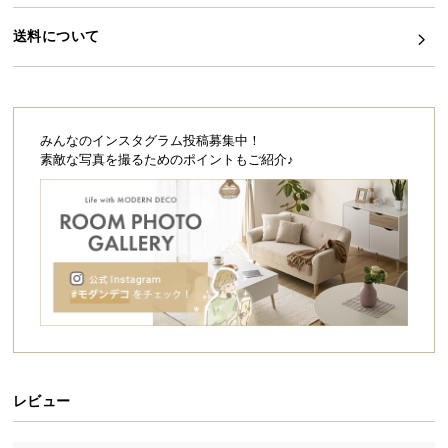
シ
理想の眠りを求めた特別なマットレス
ョ
送料について
Wウレタンと高密度のコイルがしっかりと体全体を
ッ
支え、包み込まれるような寝心地を実現しました。
ピ
ン
グ
ガ
みんなのインスタグラム投稿募集中！
超極厚
9層構
高密度
素敵な写真を撮るためのポイントもご紹介♪
イ
25㎝
造
コイル
ド
贅沢W
ウレタ
お
ン
支
払
い
エッジ
に
サポー
つ
ト
い
て
レビュー
配