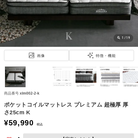
近
チ
ェ
ッ
ク
し
1
/
19
た
ア
画像
特徴・機能
イ
テ
ム
商品番号
xlm002-2-k
特
集
ポケットコイルマットレス プレミアム 超極厚 厚
一
さ25cm K
覧
¥
59,990
税込
人