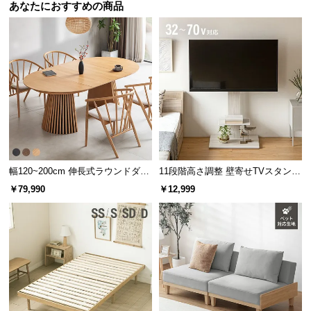
あなたにおすすめの商品
体重がかかる部分のみ沈
む構造で、体勢に負担を
かけず負荷を吸収しま
す。
包み込まれるような寝心地
独立したコイルのソフトな弾力は、包み込まれるよ
うな柔らかな寝心地となります。
幅120~200cm 伸長式ラウンドダイ
11段階高さ調整 壁寄せTVスタンド
ニングテーブル 6人掛け 天然木突
キャスター付き 上下左右角度調節
￥79,990
￥12,999
板 美しい格子デザイン
機能