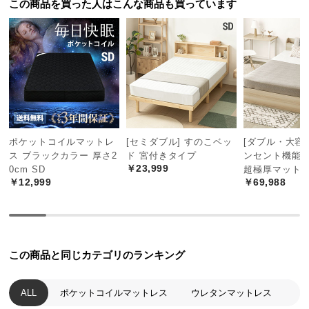
この商品を買った人はこんな商品も買っています
中
型
商
超極厚25㎝が生む抜群の安定感
品
の
配
マットレスは厚みが増すほどにクッション性が上が
送
り、大柄な方でも底に付く心配がありません。
に
つ
ポケットコイルマットレ
[セミダブル] すのこベッ
[ダブル・大容量
い
ス ブラックカラー 厚さ2
ド 宮付きタイプ
ンセント機能
て
￥23,999
0cm SD
超極厚マット
￥12,999
￥69,988
小
型
商
品
この商品と同じカテゴリのランキング
の
配
送
ALL
ポケットコイルマットレス
ウレタンマットレス
に