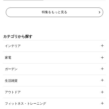
安定性に優れた交互配列
特集をもっと見る
コイルを交互に敷き詰める高密度な配列方法で、体
圧をより細かく分散します。
カテゴリから探す
インテリア
家電
ガーデン
生活雑貨
アウトドア
コイル配列
交互配列
フィットネス・トレーニング