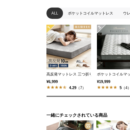
ALL
ポケットコイルマットレス
ウ
高反発マットレス 三つ折り 厚さ10cm [SS/ S/SD/D
ポケットコイルマット
¥6,999
¥19,999
4.29
（7）
5
（4
一緒にチェックされている商品