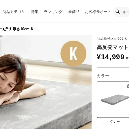
商品カテゴリ
特集
ランキング
新商品
お客様サポート
折り 厚さ10cm K
商品番号
xlm005-k
高反発マットレ
¥
14,999
カラー
グレー