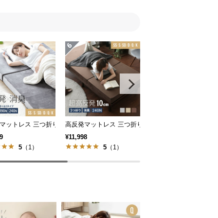
極厚 厚さ25cm S/SD/D
ットレス 三つ折り 消臭 スタンダード 厚さ10cm [SS/S/SD/D/Q/K]
高反発マットレス 三つ折り 消臭 高密度ハード 厚さ10cm S
3ゾーンポケットコイルマッ
9
¥11,998
¥11,999
5
（1）
5
（1）
5
（1）