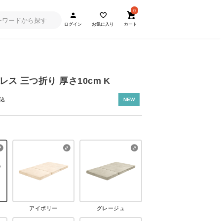
0
ログイン
お気に入り
カート
ス 三つ折り 厚さ10cm K
NEW
アイボリー
グレージュ