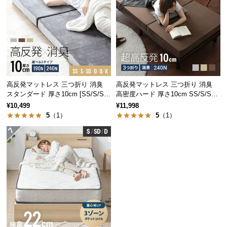
経
路
に
つ
い
て
高反発マットレス 三つ折り 消臭
高反発マットレス 三つ折り 消臭
返
スタンダード 厚さ10cm [SS/S/SD/
高密度ハード 厚さ10cm SS/S/SD/
品・
D/Q/K]
D/Q/K
¥10,499
¥11,998
キ
5
（1）
5
（1）
ャ
ン
セ
ル
に
つ
い
て