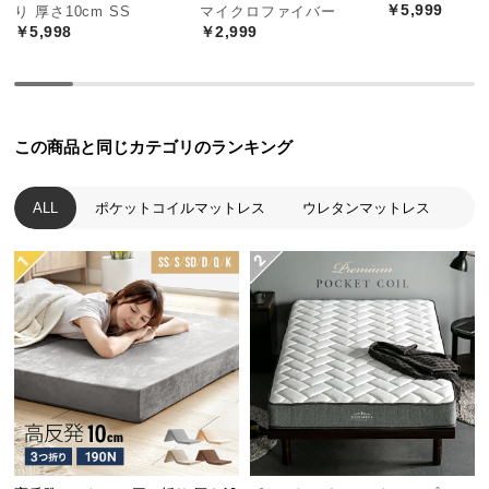
中
￥5,999
り 厚さ10cm SS
マイクロファイバー
￥5,998
￥2,999
型
商
品
の
配
この商品と同じカテゴリのランキング
送
に
ALL
ポケットコイルマットレス
ウレタンマットレス
つ
い
て
小
型
商
品
の
配
送
に