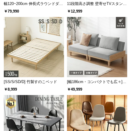
幅120~200cm 伸長式ラウンドダイ
11段階高さ調整 壁寄せTVスタンド
ニングテーブル 6人掛け 天然木突
キャスター付き 上下左右角度調節
￥79,990
￥12,999
板 美しい格子デザイン
機能
[SS/S/SD/D] 竹製すのこベッド
[幅186cm・コンパクトでも広々] 3
人掛けソファベッド リクライニン
￥8,999
￥49,999
グ 天然木フレーム 北欧