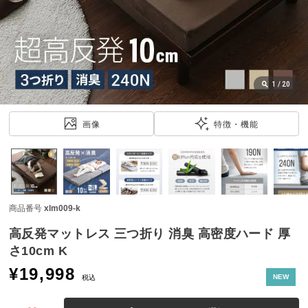
近
チ
ェ
ッ
ク
し
1
/
20
た
ア
画像
特徴・機能
イ
テ
ム
商品番号
xlm009-k
特
集
高反発マットレス 三つ折り 消臭 高密度ハード 厚
一
さ10cm K
覧
¥
19,998
NEW
税込
人