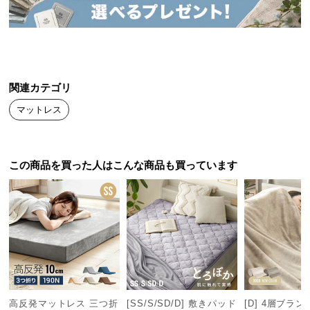
送
料
に
つ
い
関連カテゴリ
て
マットレス
大
型
商
この商品を買った人はこんな商品も買っています
品
の
配
送
に
つ
い
て
高反発マットレス 三つ折
[SS/S/SD/D] 敷きパッド
[D] 4層ブラ