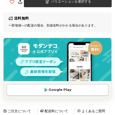
バリエーションを選択する
気
ア
イ
送料無料
テ
一部地域への配送の場合、別途送料がかかる場合があります。
ム
ラ
ン
キ
ン
グ
商
品
カ
Google Play
テ
ゴ
リ
ご注文について
配送料について
よくあるご質問
か