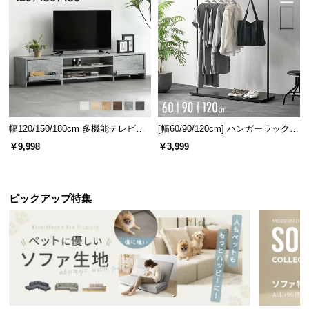
幅120/150/180cm 多機能テレビボ
[幅60/90/120cm] ハンガーラック
ード 木目/石目調 オープン収納・
スチール 4段階高さ調節 サイドフ
￥9,998
￥3,999
引き出し収納付き
ック オープンラック シンプル
ピックアップ特集