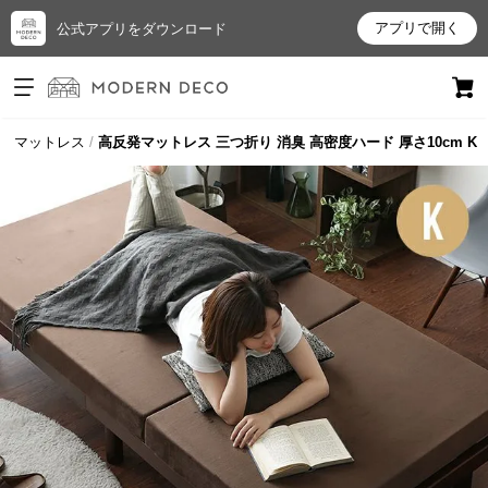
アプリで開く
公式アプリをダウンロード
ログイン
新規会員登録
プ
マットレス
高反発マットレス 三つ折り 消臭 高密度ハード 厚さ10cm K
お
気
に
入
り
ア
イ
テ
ム
最