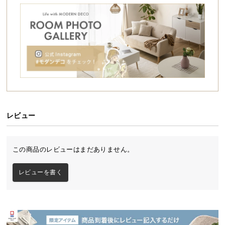
シ
ョ
ッ
ピ
ン
グ
ガ
イ
ド
レビュー
お
支
払
この商品のレビューはまだありません。
い
に
レビューを書く
つ
い
て
配