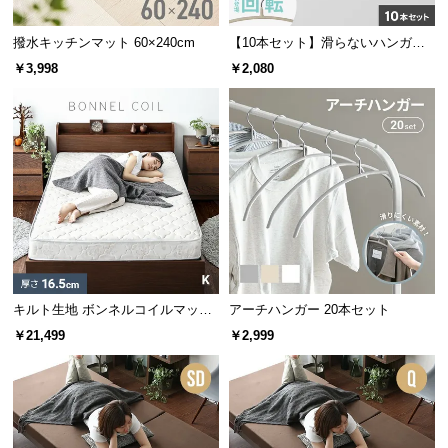
情
報
撥水キッチンマット 60×240cm
【10本セット】滑らないハンガー
©
回転フック
￥3,998
￥2,080
M
O
D
E
R
N
D
E
C
O
キルト生地 ボンネルコイルマット
アーチハンガー 20本セット
C
レス K
￥21,499
￥2,999
o.,
L
t
d.
A