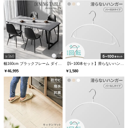
サ
ポ
ー
ト
お
知
ら
幅160cm ブラックフレーム ダイニ
【5~100本セット】滑らないハンガ
せ
ングセット 大理石調 4人掛け
ー バー付き
￥46,995
￥1,580
ブ
ロ
グ
企
業