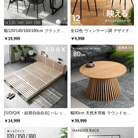
幅120/140/160/180cm ブラックフ
全12色 ヴィンテージ調 デザイナー
レーム ダイニング 大理石調 4人掛
ズシェルチェア
￥19,999
￥9,998
け
[S/D/Q/K・組替自由自在] パレット
幅80cm 天然木突板 ラウンドセン
ベッド 8/12/16枚セット
ターテーブル 美しい格子デザイン
￥14,999
￥39,999