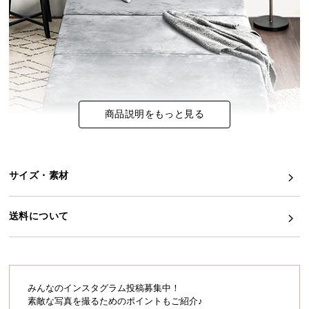
イ
ン
テ
リ
ア
コ
商品説明をもっと見る
ー
デ
ィ
ネ
サイズ・素材
ー
ト
か
送料について
ら
探
す
みんなのインスタグラム投稿募集中！
素敵な写真を撮るためのポイントもご紹介♪