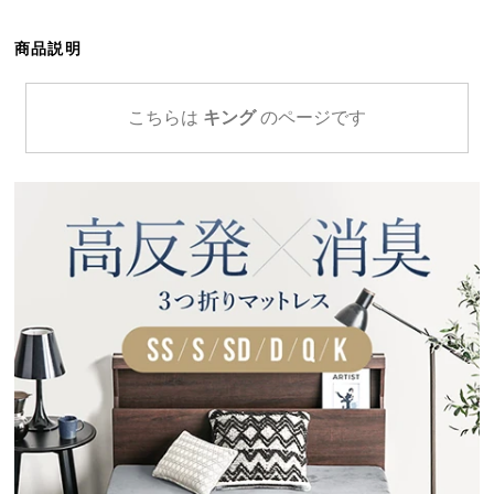
ら
探
商品説明
す
こちらは
キング
のページです
イ
ン
テ
リ
ア
テ
イ
ス
ト
か
ら
探
す