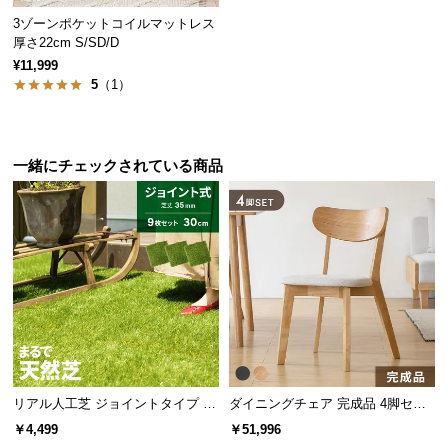
保
3ゾーンポケットコイルマットレス
証
厚さ22cm S/SD/D
に
¥11,999
つ
5
（1）
い
て
一緒にチェックされている商品
会
員
規
約
に
つ
い
て
お
リアル人工芝 ジョイントタイプ 30
ダイニングチェア 完成品 4脚セッ
cm 9枚 芝丈35mm
ト
客
￥4,499
￥51,996
様