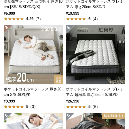
高反発マットレス 三つ折り 厚さ10
ポケットコイルマットレス プレミ
つ
cm [SS/ S/SD/D/Q/K]
アム 厚さ20cm S/SD/D
い
¥6,999
¥19,999
4.29
（7）
5
（4）
て
開
梱
設
置
サ
ー
ビ
ス
に
ポケットコイルマットレス 厚さ20
ポケットコイルマットレス プレミ
つ
cm S/SD/D/Q/K
アム 超極厚 厚さ25cm S/SD/D
い
¥9,999
¥26,990
て
5
（3）
5
（6）
搬
入