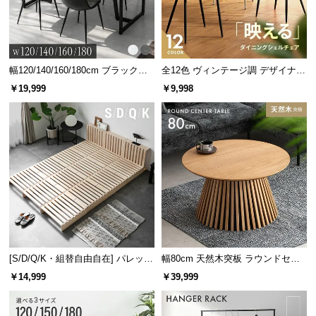
幅120/140/160/180cm ブラックフ
全12色 ヴィンテージ調 デザイナー
レーム ダイニング 大理石調 4人掛
ズシェルチェア
￥19,999
￥9,998
け
[S/D/Q/K・組替自由自在] パレット
幅80cm 天然木突板 ラウンドセン
ベッド 8/12/16枚セット
ターテーブル 美しい格子デザイン
￥14,999
￥39,999