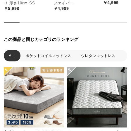
中
￥4,999
り 厚さ10cm SS
ファイバー
￥5,998
￥4,999
型
商
品
の
配
この商品と同じカテゴリのランキング
送
に
ALL
ポケットコイルマットレス
ウレタンマットレス
つ
い
て
小
型
商
品
の
配
送
に