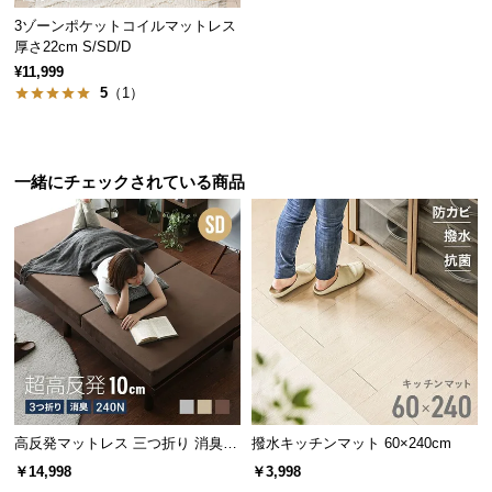
保
3ゾーンポケットコイルマットレス
証
厚さ22cm S/SD/D
に
¥11,999
つ
5
（1）
い
て
一緒にチェックされている商品
会
員
規
約
に
つ
い
て
お
高反発マットレス 三つ折り 消臭
撥水キッチンマット 60×240cm
高密度ハード 厚さ10cm SD
客
￥14,998
￥3,998
様