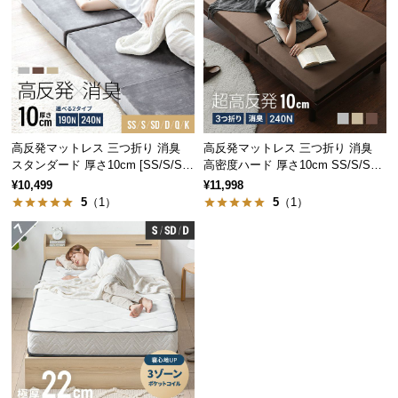
経
路
に
つ
い
て
高反発マットレス 三つ折り 消臭
高反発マットレス 三つ折り 消臭
返
スタンダード 厚さ10cm [SS/S/SD/
高密度ハード 厚さ10cm SS/S/SD/
品・
D/Q/K]
D/Q/K
¥10,499
¥11,998
キ
5
（1）
5
（1）
ャ
ン
セ
ル
に
つ
い
て