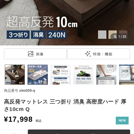
近
チ
ェ
ッ
ク
し
1
/
20
た
ア
画像
特徴・機能
イ
テ
ム
商品番号
xlm009-q
特
集
高反発マットレス 三つ折り 消臭 高密度ハード 厚
一
さ10cm Q
覧
¥
17,998
NEW
税込
人