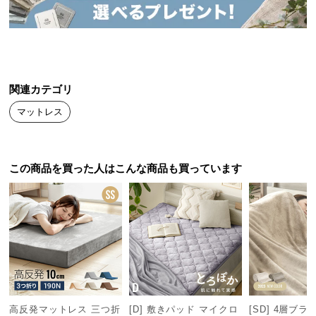
送
料
に
つ
い
関連カテゴリ
て
マットレス
大
型
商
この商品を買った人はこんな商品も買っています
品
の
配
送
に
つ
い
て
高反発マットレス 三つ折
[D] 敷きパッド マイクロ
[SD] 4層ブ