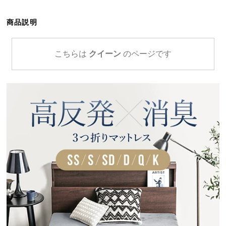
ら
探
商品説明
す
こちらは
クイーン
のページです
イ
ン
テ
リ
ア
テ
イ
ス
ト
か
ら
探
す