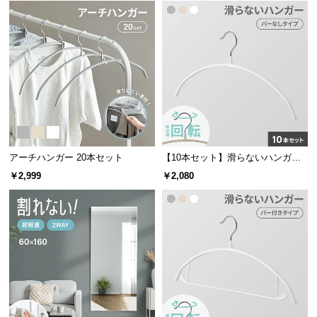
サ
ポ
ー
ト
お
知
ら
アーチハンガー 20本セット
【10本セット】滑らないハンガー
せ
回転フック
￥2,999
￥2,080
ブ
ロ
グ
企
業