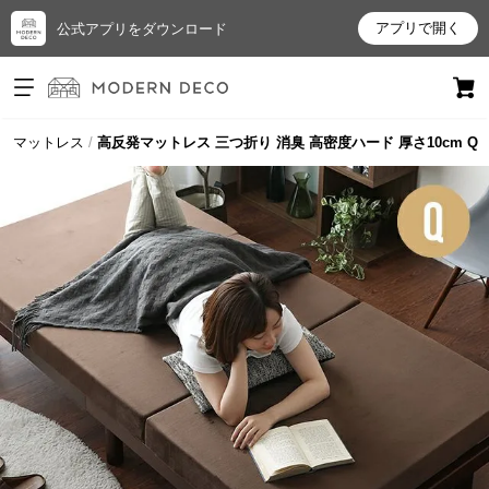
アプリで開く
公式アプリをダウンロード
ログイン
新規会員登録
マットレス
高反発マットレス 三つ折り 消臭 高密度ハード 厚さ10cm Q
お
気
に
入
り
ア
イ
テ
ム
最