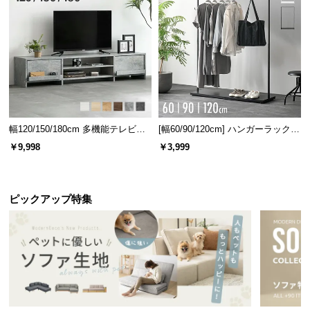
幅120/150/180cm 多機能テレビボ
[幅60/90/120cm] ハンガーラック
ード 木目/石目調 オープン収納・
スチール 4段階高さ調節 サイドフ
￥9,998
￥3,999
引き出し収納付き
ック オープンラック シンプル
ピックアップ特集