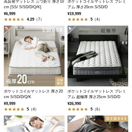
高反発マットレス 三つ折り 厚さ10
ポケットコイルマットレス プレミ
つ
cm [SS/ S/SD/D/Q/K]
アム 厚さ20cm S/SD/D
い
¥6,999
¥19,999
4.29
（7）
5
（4）
て
開
梱
設
置
サ
ー
ビ
ス
に
ポケットコイルマットレス 厚さ20
ポケットコイルマットレス プレミ
つ
cm S/SD/D/Q/K
アム 超極厚 厚さ25cm S/SD/D
い
¥9,999
¥26,990
て
5
（4）
5
（6）
搬
入