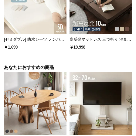
l
l
[セミダブル] 防水シーツ ノンパイ
高反発マットレス 三つ折り 消臭
ル
高密度ハード 厚さ10cm K
￥1,699
￥19,998
あなたにおすすめの商品