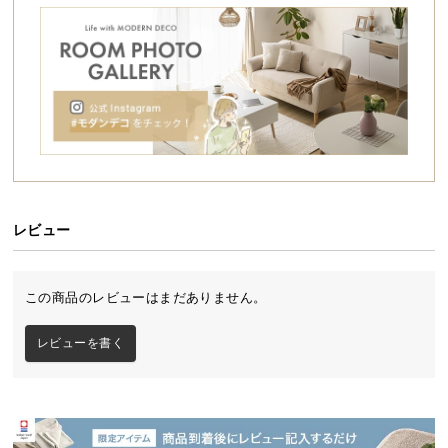
シ
ョ
ッ
ピ
ン
グ
ガ
イ
ド
レビュー
お
支
払
この商品のレビューはまだありません。
い
に
レビューを書く
つ
い
て
配