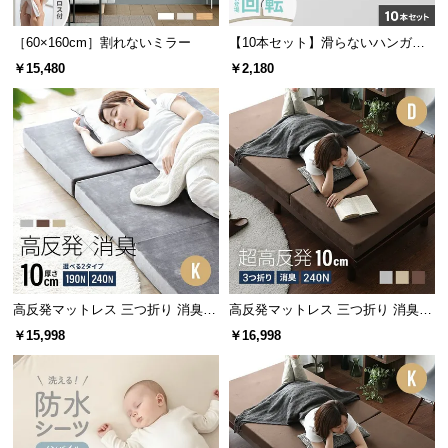
情
報
［60×160cm］割れないミラー
【10本セット】滑らないハンガー
©
バー付き 回転フック
￥15,480
￥2,180
M
O
D
E
R
N
D
E
C
O
高反発マットレス 三つ折り 消臭
高反発マットレス 三つ折り 消臭
C
スタンダード 厚さ10cm K
高密度ハード 厚さ10cm D
￥15,998
￥16,998
o.,
L
t
d.
A