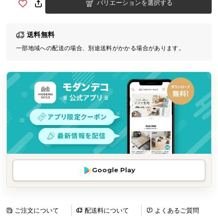
バリエーションを選択する
気
ア
イ
送料無料
テ
一部地域への配送の場合、別途送料がかかる場合があります。
ム
ラ
ン
キ
ン
グ
商
品
カ
Google Play
テ
ゴ
リ
ご注文について
配送料について
よくあるご質問
か