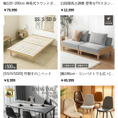
幅120~200cm 伸長式ラウンドダイ
11段階高さ調整 壁寄せTVスタンド
ニングテーブル 6人掛け 天然木突
キャスター付き 上下左右角度調節
￥79,990
￥12,999
板 美しい格子デザイン
機能
[SS/S/SD/D] 竹製すのこベッド
[幅186cm・コンパクトでも広々] 3
人掛けソファベッド リクライニン
￥8,999
￥49,999
グ 天然木フレーム 北欧