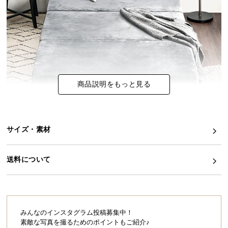
イ
ン
テ
リ
ア
コ
商品説明をもっと見る
ー
デ
ィ
ネ
サイズ・素材
ー
ト
か
送料について
ら
探
す
みんなのインスタグラム投稿募集中！
素敵な写真を撮るためのポイントもご紹介♪