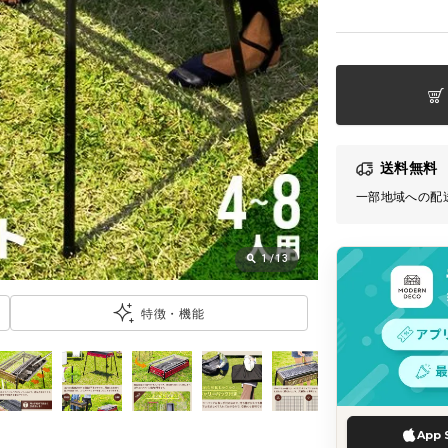
送料無料
一部地域への配
1
/
13
特徴・機能
App 