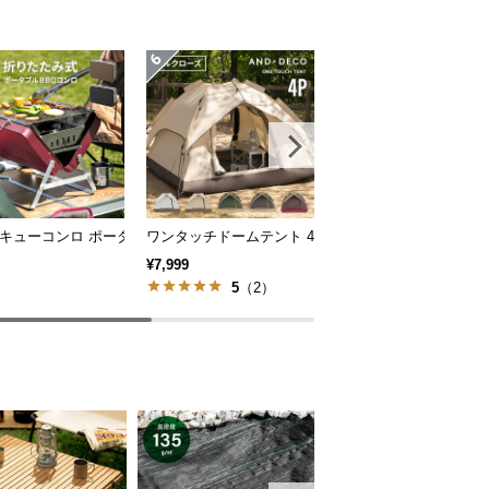
量120L 耐荷重150kg
キューコンロ ポータブル 折りたたみ式
ワンタッチドームテント 4人用 2.1m
ワイドタイヤキャリーワゴン
¥7,999
¥12,998
5
（2）
5
（2）