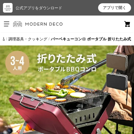
アプリで開く
公式アプリをダウンロード
ログイン
新規会員登録
用品
調理器具・クッキング
バーベキューコンロ ポータブル 折りたたみ式
お
気
に
入
り
ア
イ
テ
ム
最