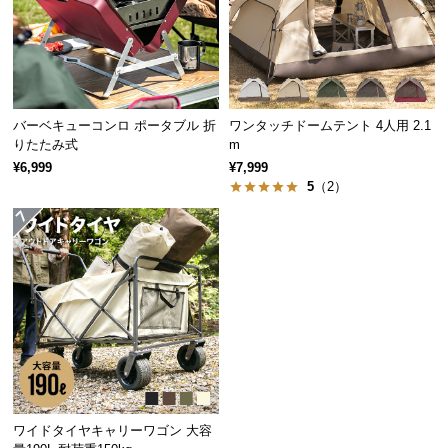
経
路
に
つ
い
バーベキューコンロ ポータブル 折
ワンタッチドームテント 4人用 2.1
て
りたたみ式
m
¥6,999
¥7,999
返
5
（2）
品・
キ
ャ
ン
セ
ル
に
つ
い
て
ワイドタイヤキャリーワゴン 大容