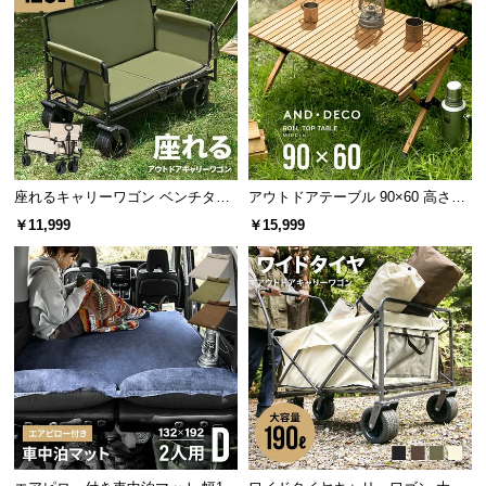
サ
ポ
ー
ト
お
座れるキャリーワゴン ベンチタイ
アウトドアテーブル 90×60 高さ44
知
プ 大容量120L 耐荷重150kg
cm
ら
￥11,999
￥15,999
せ
ブ
ロ
グ
企
業