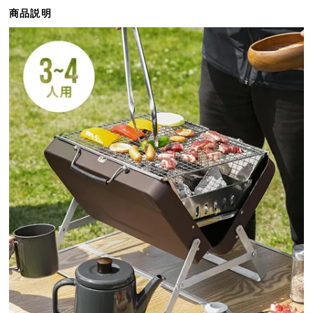
ら
商品説明
探
す
イ
ン
テ
リ
ア
テ
イ
ス
ト
か
ら
探
す