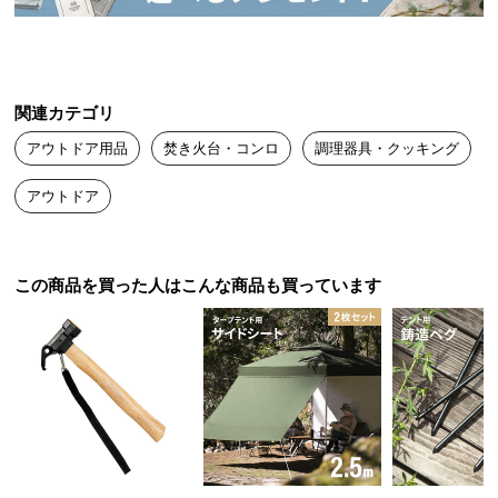
送
料
に
つ
関連カテゴリ
い
て
アウトドア用品
焚き火台・コンロ
調理器具・クッキング
アウトドア
大
型
商
品
この商品を買った人はこんな商品も買っています
の
配
送
に
つ
い
て