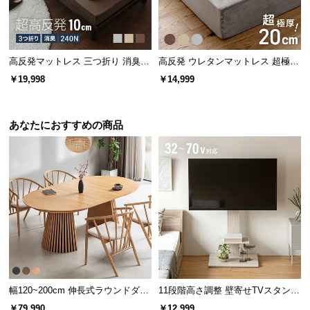
l
l
高反発マットレス 三つ折り 消臭
高反発 ウレタンマットレス 超極厚
高密度ハード 厚さ10cm K
20cm 三つ折りタイプ [S]
￥19,998
￥14,999
あなたにおすすめの商品
幅120~200cm 伸長式ラウンドダイ
11段階高さ調整 壁寄せTVスタンド
ニングテーブル 6人掛け 天然木突
キャスター付き 上下左右角度調節
￥79,990
￥12,999