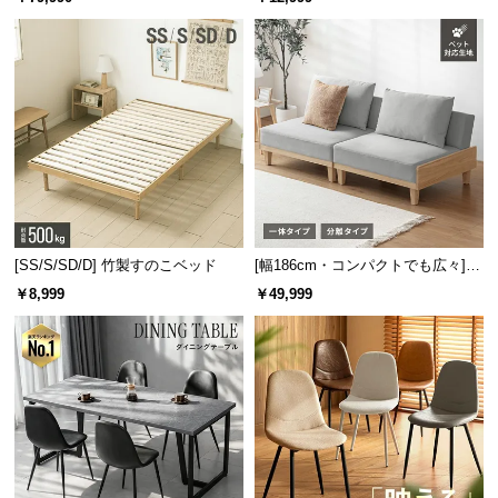
板 美しい格子デザイン
機能
[SS/S/SD/D] 竹製すのこベッド
[幅186cm・コンパクトでも広々] 3
人掛けソファベッド リクライニン
￥8,999
￥49,999
グ 天然木フレーム 北欧