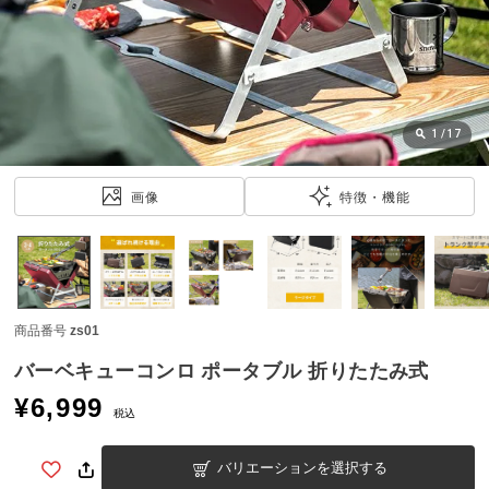
近
チ
ェ
ッ
ク
し
1
/
17
た
ア
画像
特徴・機能
イ
テ
ム
商品番号
zs01
特
集
バーベキューコンロ ポータブル 折りたたみ式
一
¥
6,999
覧
税込
バリエーションを選択する
人