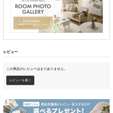
シ
ョ
ッ
ピ
ン
グ
ガ
イ
ド
レビュー
お
支
この商品のレビューはまだありません。
払
い
レビューを書く
に
つ
い
て
配