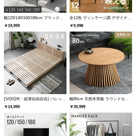
幅120/140/160/180cm ブラックフ
全12色 ヴィンテージ調 デザイナー
レーム ダイニング 大理石調 4人掛
ズシェルチェア
￥19,999
￥9,998
け
[S/D/Q/K・組替自由自在] パレット
幅80cm 天然木突板 ラウンドセン
ベッド 8/12/16枚セット
ターテーブル 美しい格子デザイン
￥14,999
￥39,999