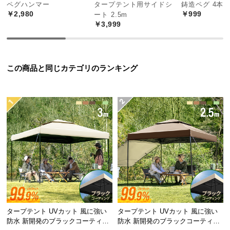
中
ペグハンマー
タープテント用サイドシ
鋳造ペグ 4本
￥2,980
￥999
ート 2.5m
型
￥3,999
商
品
の
配
この商品と同じカテゴリのランキング
送
に
つ
い
て
小
型
商
品
の
配
タープテント UVカット 風に強い
タープテント UVカット 風に強い
送
防水 新開発のブラックコーティン
防水 新開発のブラックコーティン
に