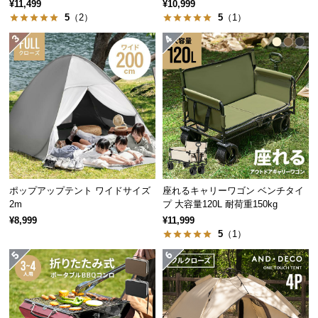
グタイプ 3m
グタイプ 2.5m
¥11,499
¥10,999
つ
5
（2）
5
（1）
い
て
開
梱
設
置
サ
ー
ビ
ポップアップテント ワイドサイズ
座れるキャリーワゴン ベンチタイ
ス
2m
プ 大容量120L 耐荷重150kg
に
¥8,999
¥11,999
つ
5
（1）
い
て
搬
入