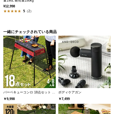
量190L 耐荷重150kg
保
¥12,998
証
5
（2）
に
つ
い
て
一緒にチェックされている商品
会
員
規
約
に
つ
い
て
バーベキューコンロ 18点セット 高
ボディケアガン
さ調節可能
￥9,998
￥7,499
お
客
様