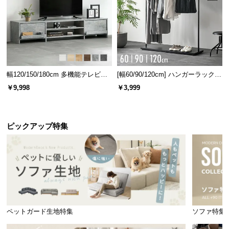
幅120/150/180cm 多機能テレビボ
[幅60/90/120cm] ハンガーラック
ード 木目/石目調 オープン収納・
スチール 4段階高さ調節 サイドフ
￥9,998
￥3,999
引き出し収納付き
ック オープンラック シンプル
ピックアップ特集
ペットガード生地特集
ソファ特集