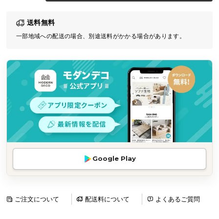
気
送料無料
ア
イ
一部地域への配送の場合、別途送料がかかる場合があります。
テ
ム
ラ
ン
キ
ン
グ
商
Google Play
品
カ
テ
ゴ
ご注文について
配送料について
よくあるご質問
リ
か