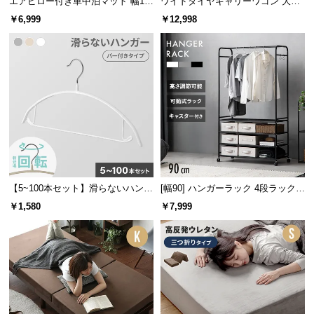
エアピロー付き車中泊マット 幅13
ワイドタイヤキャリーワゴン 大容
情
2cm
量190L 耐荷重150kg
報
￥6,999
￥12,998
©
M
O
D
E
R
N
D
E
C
【5~100本セット】滑らないハンガ
[幅90] ハンガーラック 4段ラック収
ー バー付き
納 キャスター付き
O
￥1,580
￥7,999
C
o.,
L
t
d.
A