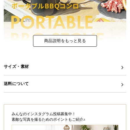
イ
ン
テ
リ
ア
商品説明をもっと見る
コ
ー
デ
ィ
サイズ・素材
ネ
ー
ト
送料について
か
ら
探
す
みんなのインスタグラム投稿募集中！
素敵な写真を撮るためのポイントもご紹介♪