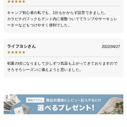
送
料
キャンプ初心者の私でも、1分もかからず設営できました。

に
カラビナのフックもテント内に複数ついててランプやサーキュレ
つ
ーターなどもつけやすく便利でした。
い
て
ライフヨシ
2022/04/27
大
型
初夏の頃になりまして少しずつ気温も上がってきておりますので
商
そろそろシーズンに備えようと思いました。
品
の
配
送
に
つ
い
て