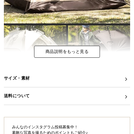
イ
ン
テ
リ
ア
コ
ー
商品説明をもっと見る
デ
ィ
ネ
サイズ・素材
ー
ト
か
送料について
ら
探
す
みんなのインスタグラム投稿募集中！
素敵な写真を撮るためのポイントもご紹介♪