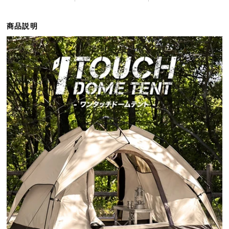
ら
探
商品説明
す
イ
ン
テ
リ
ア
テ
イ
ス
ト
か
ら
探
す