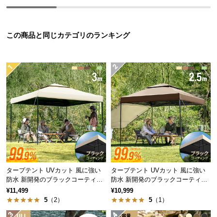
つ
い
て
この商品と同じカテゴリのランキング
開
梱
設
置
サ
ー
ビ
ス
に
つ
い
タープテント UVカット 風に強い
タープテント UVカット 風に強い
て
防水 新開発のブラックコーティン
防水 新開発のブラックコーティン
グタイプ 3m
グタイプ 2.5m
¥11,499
¥10,999
5
（2）
5
（1）
搬
入