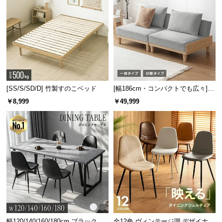
[SS/S/SD/D] 竹製すのこベッド
[幅186cm・コンパクトでも広々] 3
人掛けソファベッド リクライニン
￥8,999
￥49,999
グ 天然木フレーム 北欧
幅120/140/160/180cm ブラックフ
全12色 ヴィンテージ調 デザイナー