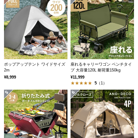
経
路
に
つ
い
て
返
品・
ポップアップテント ワイドサイズ
座れるキャリーワゴン ベンチタイ
キ
2m
プ 大容量120L 耐荷重150kg
ャ
¥8,999
¥11,999
ン
5
（1）
セ
ル
に
つ
い
て