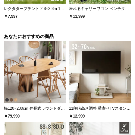
レクタタープテント 2.8×2.8m 150
座れるキャリーワゴン ベンチタイ
cmポール付
プ 大容量120L 耐荷重150kg
￥7,997
￥11,999
あなたにおすすめの商品
幅120~200cm 伸長式ラウンドダイ
11段階高さ調整 壁寄せTVスタンド
ニングテーブル 6人掛け 天然木突
キャスター付き 上下左右角度調節
￥79,990
￥12,999
板 美しい格子デザイン
機能