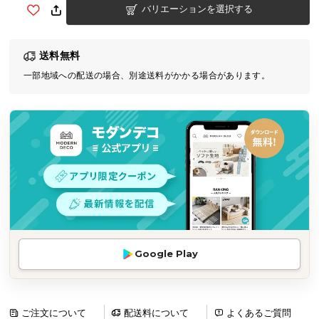
バリエーションを選択する
気
ア
イ
送料無料
テ
一部地域への配送の場合、別途送料がかかる場合があります。
ム
ラ
ン
キ
ン
グ
商
品
カ
Google Play
テ
ゴ
リ
か
ご注文について
配送料について
よくあるご質問