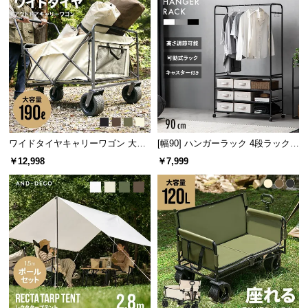
l
l
ワイドタイヤキャリーワゴン 大容
[幅90] ハンガーラック 4段ラック収
量190L 耐荷重150kg
納 キャスター付き
￥12,998
￥7,999