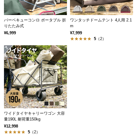
保
証
に
バーベキューコンロ ポータブル 折
ワンタッチドームテント 4人用 2.1
つ
りたたみ式
m
い
¥6,999
¥7,999
て
5
（2）
会
員
規
約
に
つ
い
て
ワイドタイヤキャリーワゴン 大容
量190L 耐荷重150kg
お
¥12,998
客
5
（2）
様