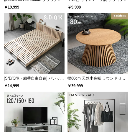
レーム ダイニング 大理石調 4人掛
ズシェルチェア
￥19,999
￥9,998
け
[S/D/Q/K・組替自由自在] パレット
幅80cm 天然木突板 ラウンドセン
ベッド 8/12/16枚セット
ターテーブル 美しい格子デザイン
￥14,999
￥39,999