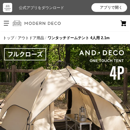
アプリで開く
公式アプリをダウンロード
ログイン
新規会員登録
トップ
アウトドア用品
ワンタッチドームテント 4人用 2.1m
お
気
に
入
り
ア
イ
テ
ム
最