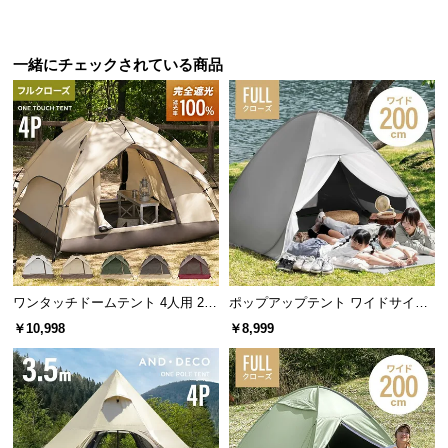
サ
ポ
一緒にチェックされている商品
ー
ト
お
知
ら
せ
ワンタッチドームテント 4人用 2.1
ポップアップテント ワイドサイズ
ブ
m ブラックコーティング
2m
ロ
￥10,998
￥8,999
グ
企
業