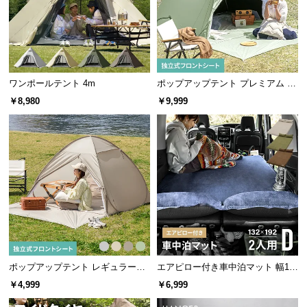
情
報
©
M
O
ワンポールテント 4m
ポップアップテント プレミアム 1.
D
8m/2m
￥8,980
￥9,999
E
R
N
D
E
C
O
C
o.,
L
t
ポップアップテント レギュラーサ
エアピロー付き車中泊マット 幅13
d.
イズ プレミアム
2cm
￥4,999
￥6,999
A