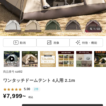
近
チ
ェ
ッ
ク
し
1
/
22
た
ア
動画
画像
特徴・機能
イ
テ
ム
商品番号
szt02
特
集
ワンタッチドームテント 4人用 2.1m
一
覧
5.00
2件
¥
7,999
~
税込
人