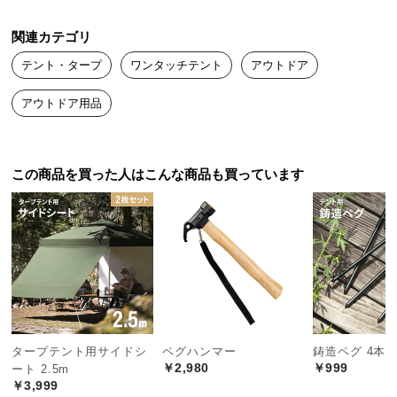
中
型
関連カテゴリ
商
テント・タープ
ワンタッチテント
アウトドア
品
の
アウトドア用品
配
送
に
つ
この商品を買った人はこんな商品も買っています
い
て
小
型
商
品
の
タープテント用サイドシ
ペグハンマー
鋳造ペグ 4本
配
￥2,980
￥999
ート 2.5m
送
￥3,999
に