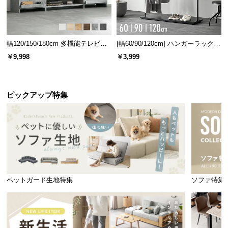
幅120/150/180cm 多機能テレビボ
[幅60/90/120cm] ハンガーラック
ード 木目/石目調 オープン収納・
スチール 4段階高さ調節 サイドフ
￥9,998
￥3,999
引き出し収納付き
ック オープンラック シンプル
ピックアップ特集
ペットガード生地特集
ソファ特集