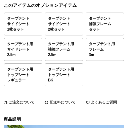
ら
このアイテムのオプションアイテム
探
す
タープテント
タープテント
タープテント
サイドシート
サイドシート
補強フレーム
1枚セット
2枚セット
セット
イ
タープテント用
タープテント用
タープテント用
ン
サイドシート
補強フレーム
フレーム
テ
2.5m
2.5m
3m
リ
ア
タープテント用
タープテント用
テ
トップシート
トップシート
イ
レギュラー
BK
ス
ト
か
ご注文について
配送料について
よくあるご質問
ら
探
す
商品説明