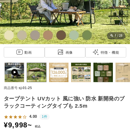
近
チ
ェ
ッ
ク
し
1
/
20
た
ア
動画
画像
特徴・機能
イ
テ
ム
商品番号
sj-01-25
特
集
タープテント UVカット 風に強い 防水 新開発のブ
一
ラックコーティングタイプも 2.5m
覧
4.00
1件
¥
9,998
~
税込
人