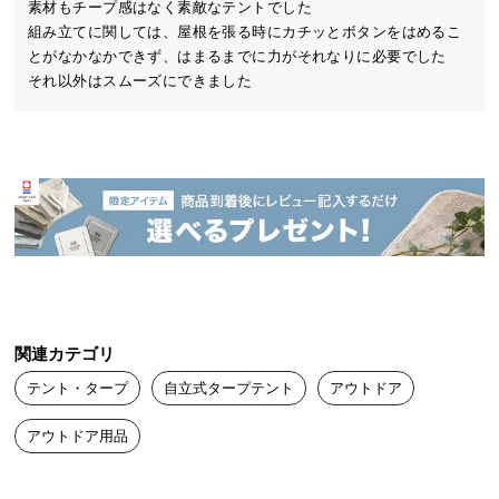
素材もチープ感はなく素敵なテントでした

中
組み立てに関しては、屋根を張る時にカチッとボタンをはめるこ
型
とがなかなかできず、はまるまでに力がそれなりに必要でした

商
それ以外はスムーズにできました
品
の
配
送
に
つ
い
て
小
型
関連カテゴリ
商
テント・タープ
自立式タープテント
アウトドア
品
の
アウトドア用品
配
送
に