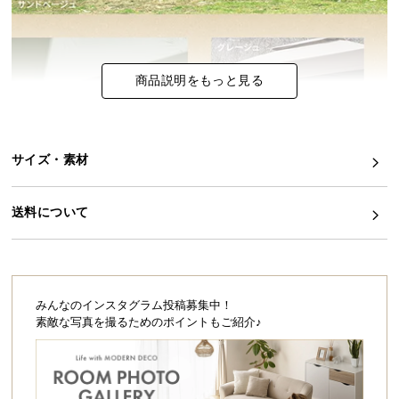
シ
ョ
ッ
ピ
商品説明をもっと見る
ン
グ
ガ
イ
サイズ・素材
ド
お
送料について
支
払
い
に
みんなのインスタグラム投稿募集中！
つ
素敵な写真を撮るためのポイントもご紹介♪
い
て
配