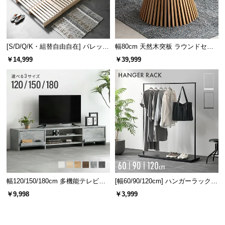
[S/D/Q/K・組替自由自在] パレット
幅80cm 天然木突板 ラウンドセン
ベッド 8/12/16枚セット
ターテーブル 美しい格子デザイン
￥14,999
￥39,999
幅120/150/180cm 多機能テレビボ
[幅60/90/120cm] ハンガーラック
ード 木目/石目調 オープン収納・
スチール 4段階高さ調節 サイドフ
￥9,998
￥3,999
引き出し収納付き
ック オープンラック シンプル