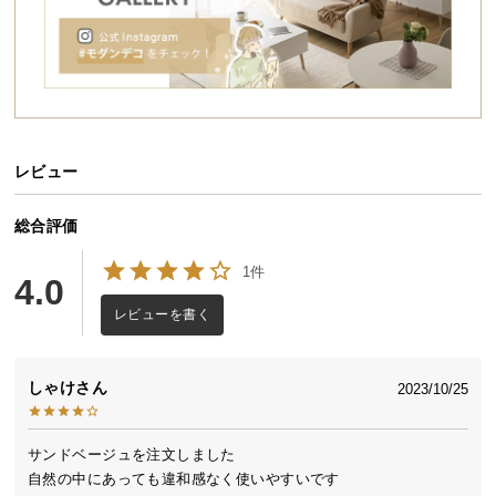
送
料
に
つ
い
て
レビュー
大
型
総合評価
商
1件
品
4.0
の
レビューを書く
配
送
に
しゃけ
2023/10/25
つ
い
て
サンドベージュを注文しました

自然の中にあっても違和感なく使いやすいです
