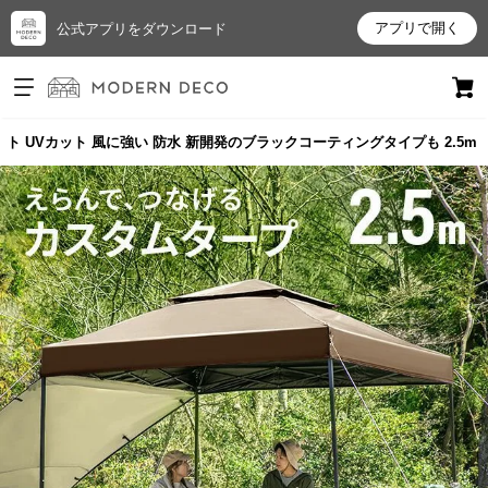
アプリで開く
公式アプリをダウンロード
ログイン
新規会員登録
ト UVカット 風に強い 防水 新開発のブラックコーティングタイプも 2.5m
お
気
に
入
り
ア
イ
テ
ム
最