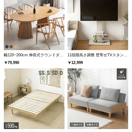
幅120~200cm 伸長式ラウンドダイ
11段階高さ調整 壁寄せTVスタンド
ニングテーブル 6人掛け 天然木突
キャスター付き 上下左右角度調節
￥79,990
￥12,999
板 美しい格子デザイン
機能