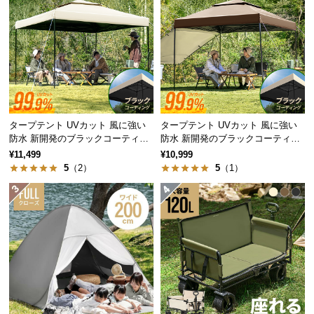
経
路
に
つ
い
て
返
タープテント UVカット 風に強い
タープテント UVカット 風に強い
防水 新開発のブラックコーティン
防水 新開発のブラックコーティン
品・
グタイプ 3m
グタイプ 2.5m
¥11,499
¥10,999
キ
5
（2）
5
（1）
ャ
ン
セ
ル
に
つ
い
て