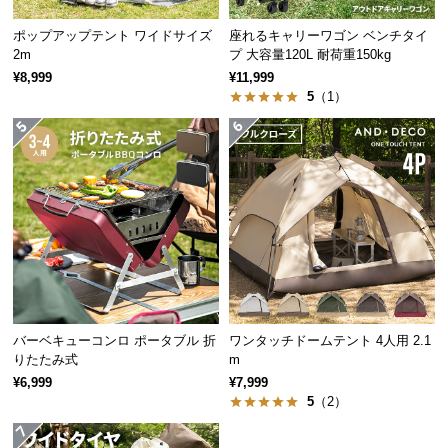
保
証
ポップアップテント ワイドサイズ
座れるキャリーワゴン ベンチタイ
に
2m
プ 大容量120L 耐荷重150kg
つ
¥8,999
¥11,999
い
5
（1）
て
会
員
規
約
に
つ
い
て
バーベキューコンロ ポータブル 折
ワンタッチドームテント 4人用 2.1
りたたみ式
m
¥6,999
¥7,999
お
5
（2）
客
様