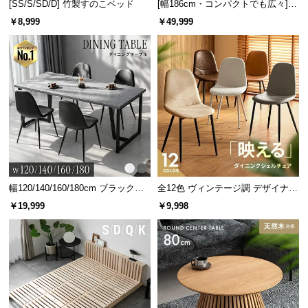
[SS/S/SD/D] 竹製すのこベッド
[幅186cm・コンパクトでも広々] 3
人掛けソファベッド リクライニン
￥8,999
￥49,999
グ 天然木フレーム 北欧
幅120/140/160/180cm ブラックフ
全12色 ヴィンテージ調 デザイナー
レーム ダイニング 大理石調 4人掛
ズシェルチェア
￥19,999
￥9,998
け