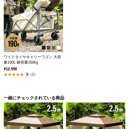
サ
ポ
ー
ト
お
知
ワイドタイヤキャリーワゴン 大容
ら
量190L 耐荷重150kg
せ
¥12,998
5
（2）
ブ
ロ
一緒にチェックされている商品
グ
企
業