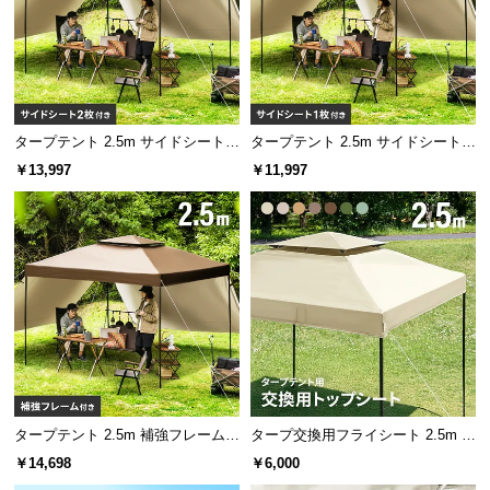
情
報
©
M
O
タープテント 2.5m サイドシート2
タープテント 2.5m サイドシート1
D
枚セット
枚セット
E
￥13,997
￥11,997
R
N
D
E
C
O
C
o.,
L
t
タープテント 2.5m 補強フレームセ
タープ交換用フライシート 2.5m ブ
d.
ット
ラックコーティング
￥14,698
￥6,000
A