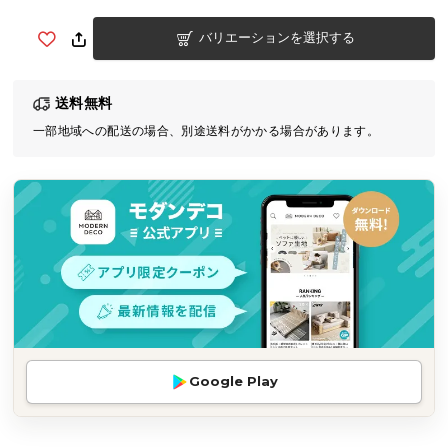
気
バリエーションを選択する
ア
イ
テ
送料無料
ム
一部地域への配送の場合、別途送料がかかる場合があります。
ラ
ン
キ
ン
グ
商
品
カ
テ
Google Play
ゴ
リ
か