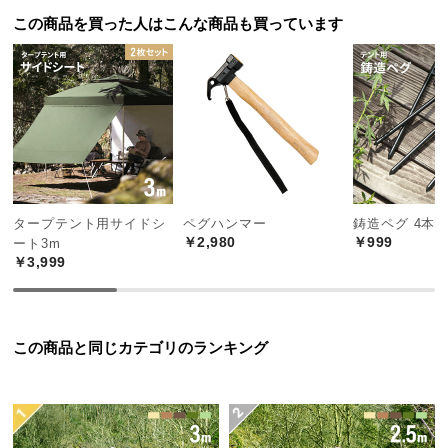
つ
この商品を買った人はこんな商品も買っています
い
て
開
梱
設
置
サ
タープテント用サイドシ
ペグハンマー
鋳造ペグ 4本
ー
￥2,980
￥999
ート3m
ビ
￥3,999
ス
に
つ
い
この商品と同じカテゴリのランキング
て
搬
入