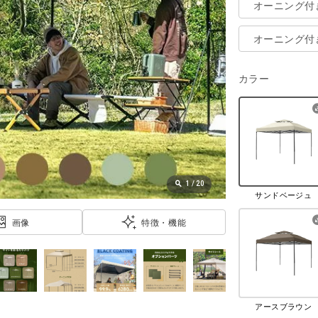
オーニング付
オーニング付
カラー
1
/
20
サンドベージュ
画像
特徴・機能
アースブラウン