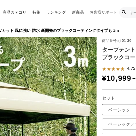
商品カテゴリ
特集
ランキング
新商品
お客様サポート
Vカット 風に強い 防水 新開発のブラックコーティングタイプも 3m
商品番号
sj-01-30
タープテント 
ブラックコー
4.75
¥
10,999
セット
ベーシック
ベーシック／