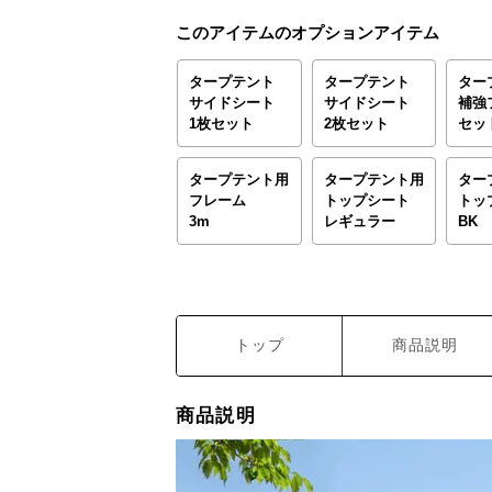
このアイテムのオプションアイテム
タープテント
タープテント
ター
サイドシート
サイドシート
補強
1枚セット
2枚セット
セッ
タープテント用
タープテント用
ター
フレーム
トップシート
トッ
3m
レギュラー
BK
トップ
商品説明
商品説明