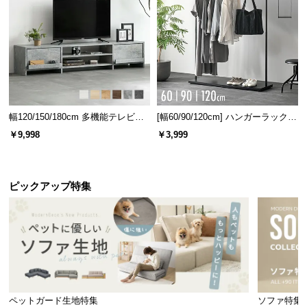
幅120/150/180cm 多機能テレビボ
[幅60/90/120cm] ハンガーラック
ード 木目/石目調 オープン収納・
スチール 4段階高さ調節 サイドフ
￥9,998
￥3,999
引き出し収納付き
ック オープンラック シンプル
ピックアップ特集
ペットガード生地特集
ソファ特集