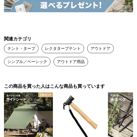
送
料
に
つ
い
関連カテゴリ
て
テント・タープ
レクタタープテント
アウトドア
大
型
シンプル／ベーシック
アウトドア用品
商
品
の
この商品を買った人はこんな商品も買っています
配
送
に
つ
い
て