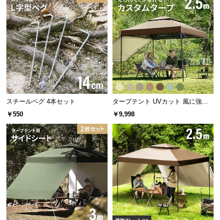
サ
ポ
ー
ト
お
知
スチールペグ 4本セット
タープテント UVカット 風に強い
ら
防水 新開発のブラックコーティン
せ
￥550
￥9,998
グタイプも 2.5m
ブ
ロ
グ
企
業