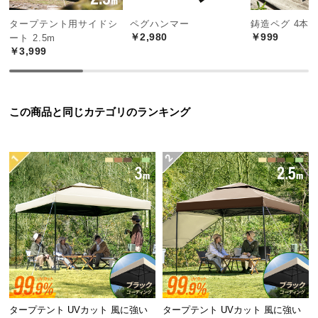
中
型
タープテント用サイドシ
ペグハンマー
鋳造ペグ 4本
￥2,980
￥999
商
ート 2.5m
￥3,999
品
の
配
送
この商品と同じカテゴリのランキング
に
つ
い
て
小
型
商
品
の
配
送
タープテント UVカット 風に強い
タープテント UVカット 風に強い
に