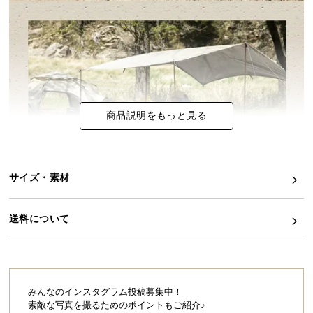
イ
ン
テ
リ
ア
コ
商品説明をもっと見る
ー
デ
ィ
ネ
サイズ・素材
ー
ト
か
送料について
ら
探
す
みんなのインスタグラム投稿募集中！
素敵な写真を撮るためのポイントもご紹介♪