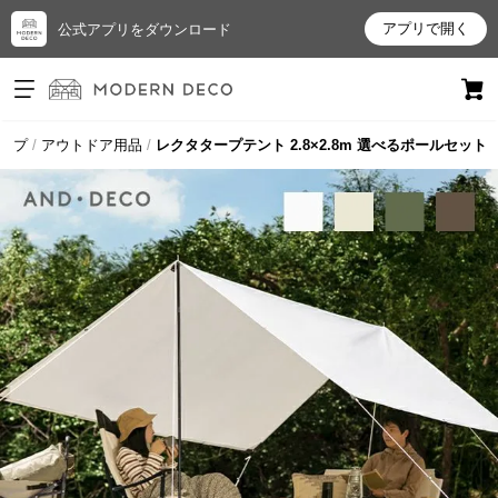
アプリで開く
公式アプリをダウンロード
ログイン
新規会員登録
ップ
アウトドア用品
レクタタープテント 2.8×2.8m 選べるポールセット
お
気
に
入
り
ア
イ
テ
ム
最