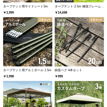
情
報
タープテント用サイドシート3m
タープテント 2.5m 補強フレームセ
ット
￥3,999
￥14,698
©
M
O
D
E
R
N
D
E
C
O
タープテント用アルミポール 1.5m
鋳造ペグ 4本セット
C
￥3,998
￥999
o.,
L
t
d.
A