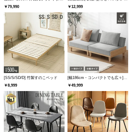
ニングテーブル 6人掛け 天然木突
キャスター付き 上下左右角度調節
￥79,990
￥12,999
板 美しい格子デザイン
機能
[SS/S/SD/D] 竹製すのこベッド
[幅186cm・コンパクトでも広々] 3
人掛けソファベッド リクライニン
￥8,999
￥49,999
グ 天然木フレーム 北欧