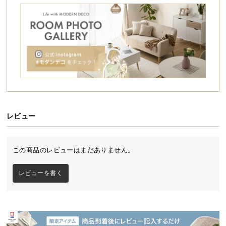
シ
ョ
ッ
ピ
ン
グ
ガ
イ
ド
レビュー
お
支
払
この商品のレビューはまだありません。
い
に
レビューを書く
つ
い
て
配