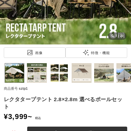
近
チ
ェ
ッ
ク
し
1
/
20
た
ア
画像
特徴・機能
イ
テ
ム
商品番号
sztp1
特
集
レクタタープテント 2.8×2.8m 選べるポールセッ
一
ト
覧
¥
3,999
~
税込
人