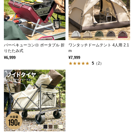
経
路
に
つ
い
て
バーベキューコンロ ポータブル 折
ワンタッチドームテント 4人用 2.1
りたたみ式
m
返
¥6,999
¥7,999
品・
5
（2）
キ
ャ
ン
セ
ル
に
つ
い
て