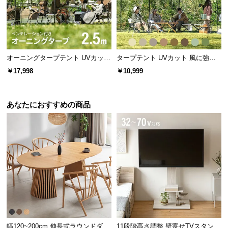
l
l
オーニングタープテント UVカット
タープテント UVカット 風に強い
風に強い 防水 新開発のブラックコ
防水 新開発のブラックコーティン
￥17,998
￥10,999
ーティングタイプも 2.5m
グタイプも 3m
あなたにおすすめの商品
幅120~200cm 伸長式ラウンドダイ
11段階高さ調整 壁寄せTVスタンド