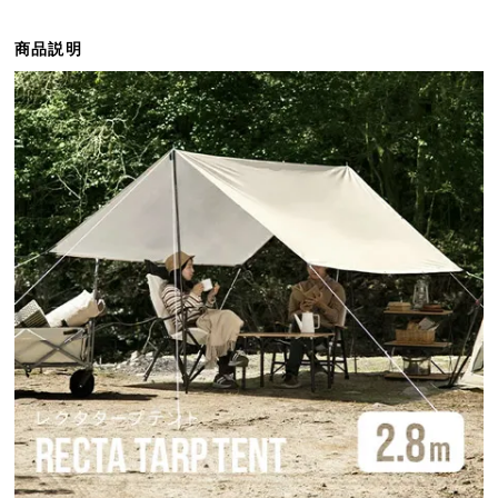
ら
探
商品説明
す
イ
ン
テ
リ
ア
テ
イ
ス
ト
か
ら
探
す