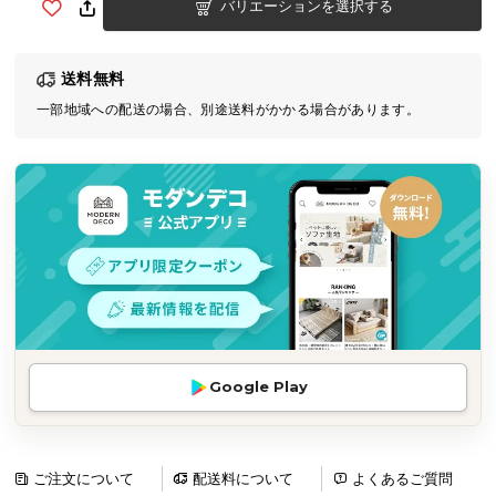
バリエーションを選択する
気
ア
イ
送料無料
テ
一部地域への配送の場合、別途送料がかかる場合があります。
ム
ラ
ン
キ
ン
グ
商
品
カ
Google Play
テ
ゴ
リ
ご注文について
配送料について
よくあるご質問
か