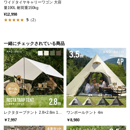
保
ワイドタイヤキャリーワゴン 大容
量190L 耐荷重150kg
証
¥12,998
に
5
（2）
つ
い
て
一緒にチェックされている商品
会
員
規
約
に
つ
い
て
レクタタープテント 2.8×2.8m 150
ワンポールテント 4m
お
cmポール付
￥7,997
￥8,980
客
様