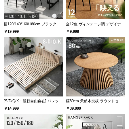
幅120/140/160/180cm ブラックフ
全12色 ヴィンテージ調 デザイナー
レーム ダイニング 大理石調 4人掛
ズシェルチェア
￥19,999
￥9,998
け
[S/D/Q/K・組替自由自在] パレット
幅80cm 天然木突板 ラウンドセン
ベッド 8/12/16枚セット
ターテーブル 美しい格子デザイン
￥14,999
￥39,999