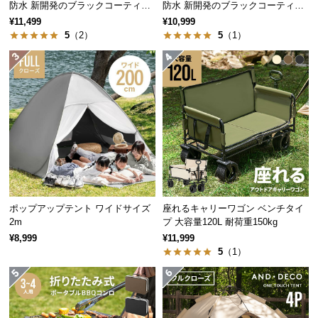
防水 新開発のブラックコーティン
防水 新開発のブラックコーティン
つ
グタイプ 3m
グタイプ 2.5m
¥11,499
¥10,999
い
5
（2）
5
（1）
て
開
梱
設
置
サ
ー
ビ
ス
ポップアップテント ワイドサイズ
座れるキャリーワゴン ベンチタイ
に
2m
プ 大容量120L 耐荷重150kg
つ
¥8,999
¥11,999
い
5
（1）
て
搬
入