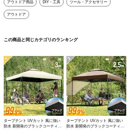
アウトドア用品
DIY・工具
ツール・アクセサリー
送
料
アウトドア
に
OUTDOOR
つ
い
て
この商品と同じカテゴリのランキング
インテリアクリエイターが提案する
大
ナチュラルアウトドアスタイル
型
商
都会の喧騒を忘れ、”自分だけのリゾート”で羽根を伸ばす。
品
の
ナチュラルカラーでフルコーデしたお気に入りの空間。
配
高まるテンションと心地よいリラクゼーション
送
に
ファッションやインテリアと同じように、
つ
アウトドアでもコーディネートを楽しむ。
い
自然に、自分らしく。
て
タープテント UVカット 風に強い
タープテント UVカット 風に強い
防水 新開発のブラックコーティン
防水 新開発のブラックコーティン