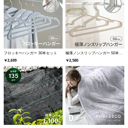
保
証
に
つ
い
て
会
フロッキーハンガー 30本セット
極薄ノンスリップハンガー 50本セ
員
ット
￥2,699
￥2,580
規
約
に
つ
い
て
お
客
様