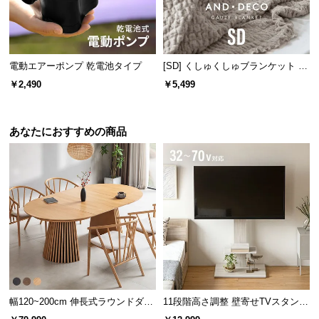
情
報
©
M
電動エアーポンプ 乾電池タイプ
[SD] くしゅくしゅブランケット 天
O
然コットン100% 洗える
￥2,490
￥5,499
D
E
R
あなたにおすすめの商品
N
D
E
C
O
C
o.,
L
t
d.
幅120~200cm 伸長式ラウンドダイ
11段階高さ調整 壁寄せTVスタンド
A
ニングテーブル 6人掛け 天然木突
キャスター付き 上下左右角度調節