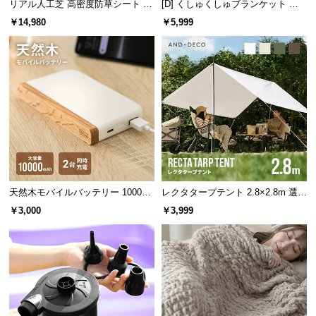
リアル人工芝 高密度防草シート 1×
[D] くしゅくしゅブランケット レ
サ
100m
ーヨン100% とろける肌触り
￥14,980
￥5,999
ポ
ー
ト
お
知
ら
せ
天然木モバイルバッテリー 10000m
レクタタープテント 2.8×2.8m 選べ
Ah USB-C/USB-A 2台同時充電対応
るポールセット
￥3,000
￥3,999
ブ
ロ
グ
企
業