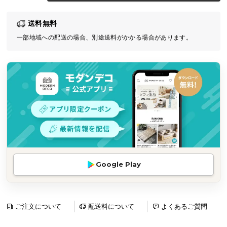
気
送料無料
ア
イ
一部地域への配送の場合、別途送料がかかる場合があります。
テ
ム
ラ
ン
キ
ン
グ
商
Google Play
品
カ
テ
ゴ
ご注文について
配送料について
よくあるご質問
リ
か