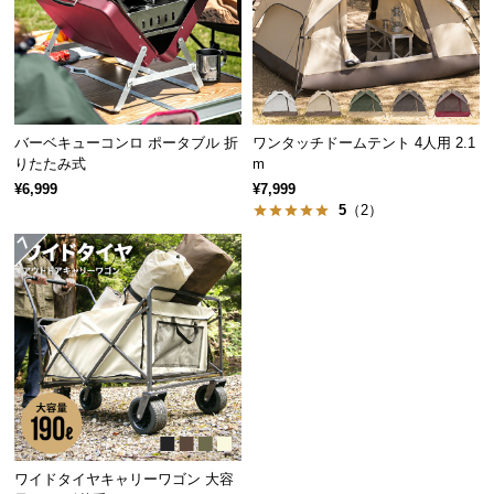
つ
い
て
幅
長さ
直径
開
約2.5㎝
約14㎝
約0.3㎝
バーベキューコンロ ポータブル 折
ワンタッチドームテント 4人用 2.1
梱
りたたみ式
m
設
¥6,999
¥7,999
置
5
（2）
サ
ー
ビ
ス
に
つ
い
て
搬
ワイドタイヤキャリーワゴン 大容
入