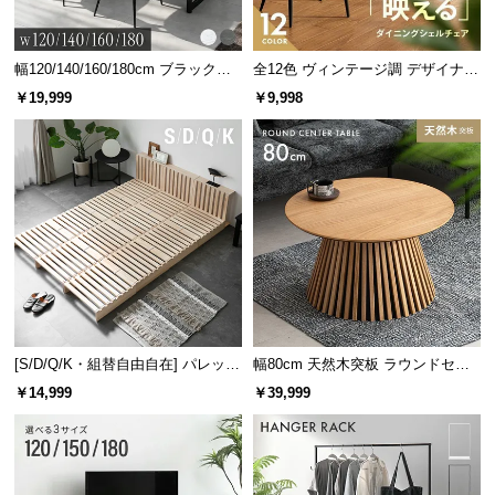
幅120/140/160/180cm ブラックフ
全12色 ヴィンテージ調 デザイナー
レーム ダイニング 大理石調 4人掛
ズシェルチェア
￥19,999
￥9,998
け
[S/D/Q/K・組替自由自在] パレット
幅80cm 天然木突板 ラウンドセン
ベッド 8/12/16枚セット
ターテーブル 美しい格子デザイン
￥14,999
￥39,999