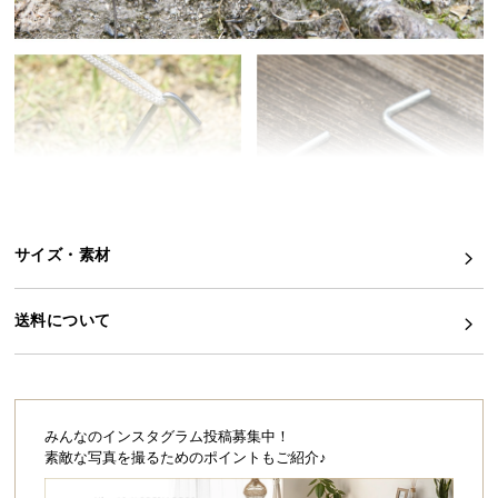
イ
ン
テ
リ
ア
コ
ー
デ
ィ
サイズ・素材
ネ
ー
ト
送料について
か
ら
探
す
みんなのインスタグラム投稿募集中！
素敵な写真を撮るためのポイントもご紹介♪