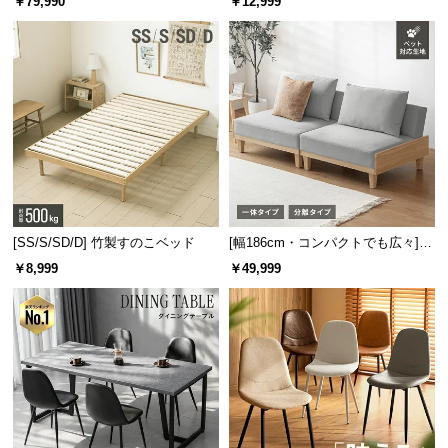
￥79,990
￥12,999
l
板 美しい格子デザイン
機能
l
[SS/S/SD/D] 竹製すのこベッド
[幅186cm・コンパクトでも広々] 3
人掛けソファベッド リクライニン
￥8,999
￥49,999
グ 天然木フレーム 北欧