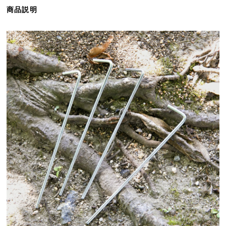
ら
商品説明
探
す
イ
ン
テ
リ
ア
テ
イ
ス
ト
か
ら
探
す