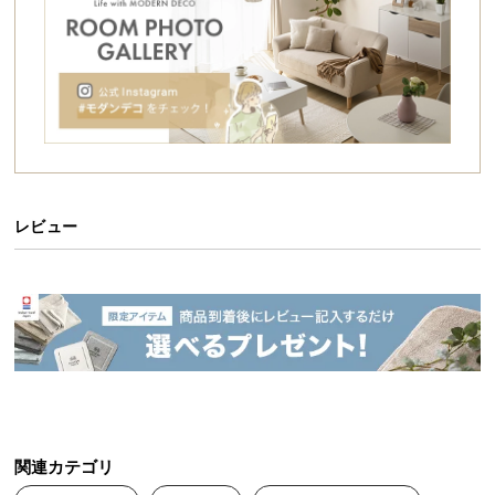
シ
ョ
ッ
ピ
ン
グ
ガ
イ
ド
レビュー
お
支
固い地面でも打ち込める超軽量スチールペグ
払
い
強く打っても曲がりにくく、頑丈で軽いスチール
に
製。ロープを引っ掛けたり結ぶのに便利なL字型でテ
ントやレジャーシートの固定など様々なアウトドア
つ
シーンで活躍します。
い
て
関連カテゴリ
配