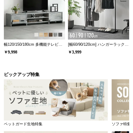
幅120/150/180cm 多機能テレビボ
[幅60/90/120cm] ハンガーラック
ード 木目/石目調 オープン収納・
スチール 4段階高さ調節 サイドフ
￥9,998
￥3,999
引き出し収納付き
ック オープンラック シンプル
ピックアップ特集
ペットガード生地特集
ソファ特集