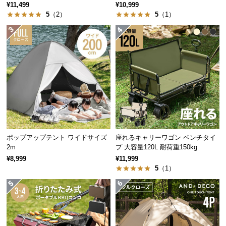
グタイプ 3m
グタイプ 2.5m
中
¥11,499
¥10,999
5
（2）
5
（1）
型
商
品
の
配
送
商品サイズ
に
つ
い
※単位は「センチメートル」になります
て
ポップアップテント ワイドサイズ
座れるキャリーワゴン ベンチタイ
小
2m
プ 大容量120L 耐荷重150kg
型
¥8,999
¥11,999
商
5
（1）
品
の
配
送
に