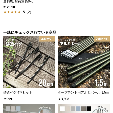
量190L 耐荷重150kg
経
¥12,998
路
5
（2）
に
つ
い
て
一緒にチェックされている商品
返
品・
キ
ャ
ン
セ
ル
に
つ
鋳造ペグ 4本セット
タープテント用アルミポール 1.5m
い
￥999
￥3,998
て