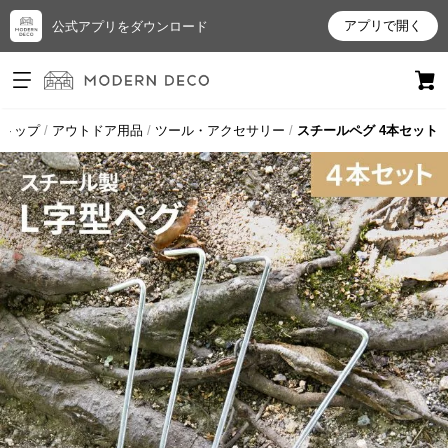
アプリで開く
公式アプリをダウンロード
ログイン
新規会員登録
トップ
アウトドア用品
ツール・アクセサリー
スチールペグ 4本セット
お
気
に
入
り
ア
イ
テ
ム
最