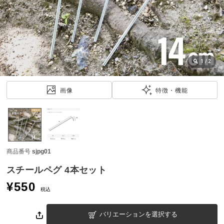
近
チ
ェ
ッ
ク
し
1
/
2
た
ア
画像
特徴・機能
イ
テ
ム
商品番号
sjpg01
特
集
スチールペグ 4本セット
一
¥
550
覧
税込
バリエーションを選択する
人