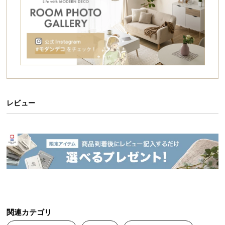
シ
ョ
ッ
ピ
ン
グ
自由にアレンジできるワイドオープンラック
ガ
ジグザグに組合わさった棚板により、置くだけで存
イ
在感があるワイドな3段ラック。ライフスタイルに合
ド
わせて配置アレンジも自由自在にできます。
レビュー
お
支
払
シリーズで組み合わせてオリジナルの収納に
い
に
つ
シリーズからお好みの形を選んでカスタマイズコー
デ。統一感が生まれ、お部屋の広さに合わせたラッ
い
クができます。
て
関連カテゴリ
配