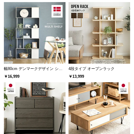
中
型
商
品
の
配
送
に
つ
い
幅80cm デンマークデザイン シェ
4段タイプ オープンラック
て
ルフ
￥16,999
￥13,999
小
型
商
品
の
配
送
に