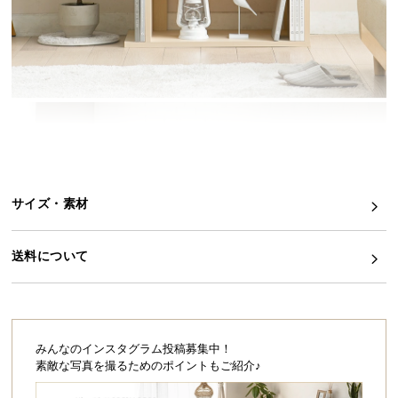
イ
ン
テ
リ
ア
コ
ー
デ
ィ
サイズ・素材
ネ
ー
ト
送料について
か
ら
探
す
みんなのインスタグラム投稿募集中！
素敵な写真を撮るためのポイントもご紹介♪