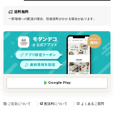
気
送料無料
ア
イ
一部地域への配送の場合、別途送料がかかる場合があります。
テ
ム
ラ
ン
キ
ン
グ
商
Google Play
品
カ
テ
ゴ
ご注文について
配送料について
よくあるご質問
リ
か