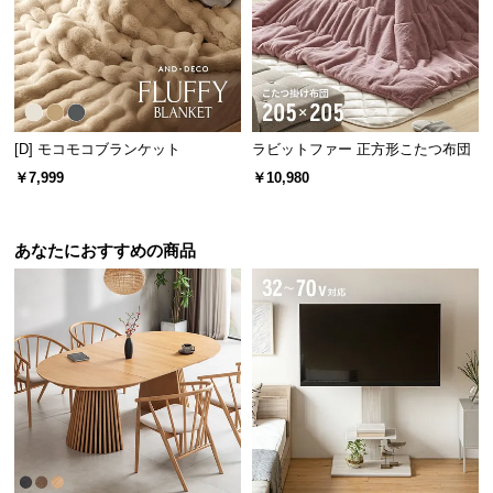
経
路
に
つ
厚み
約2.5cm
い
て
[D] モコモコブランケット
ラビットファー 正方形こたつ布団
￥7,999
￥10,980
返
アイディア次第で使い方いろいろ
品・
キ
あなたにおすすめの商品
ャ
使い勝手の良いサイズ感のため、アイディア次第で
ン
色々な使い方が可能。より快適な空間を造り出しま
セ
す。
ル
に
つ
い
て