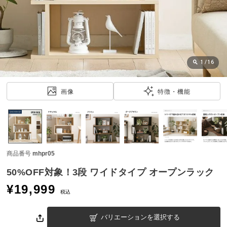
近
チ
ェ
ッ
ク
し
1
/
16
た
ア
画像
特徴・機能
イ
テ
ム
商品番号
mhpr05
特
集
50%OFF対象！3段 ワイドタイプ オープンラック
一
¥
19,999
覧
税込
バリエーションを選択する
人