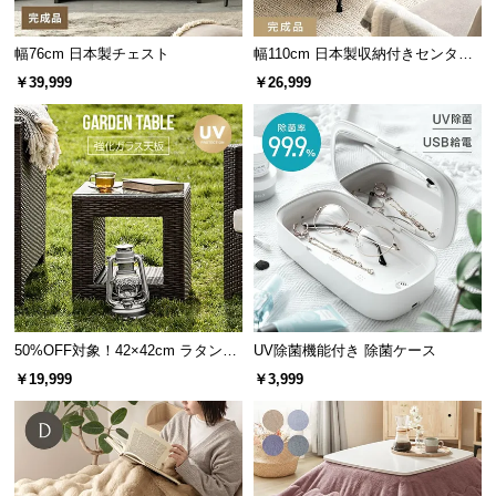
つ
横幅
奥行き
高さ
い
幅76cm 日本製チェスト
幅110cm 日本製収納付きセンター
て
テーブル TCT-007
￥39,999
￥26,999
約79.5㎝
約40㎝
約104㎝
開
梱
設
重厚感のある板の厚み
置
しっかりとした厚みのある板で構成されたラック
サ
は、置くだけで重厚感のある雰囲気を演出すること
ー
ができます。
ビ
ス
に
50%OFF対象！42×42cm ラタン調
UV除菌機能付き 除菌ケース
つ
ガーデンテーブル
￥19,999
￥3,999
い
て
搬
入