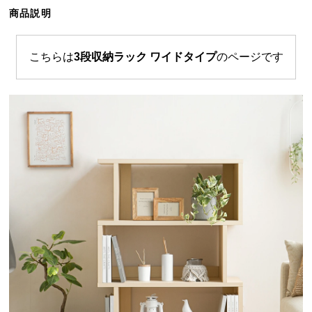
ら
商品説明
探
す
こちらは
3段収納ラック ワイドタイプ
のページです
イ
ン
テ
リ
ア
テ
イ
ス
ト
か
ら
探
す