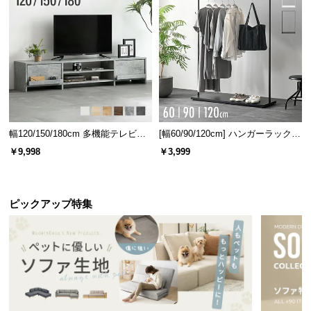
広々とした天板上のスペース
情
報
ディスプレイスペースとしても最適な天板上のスペ
ースは、小物や植物を飾って自分好みのインテリア
©
を楽しめます。
M
O
D
E
R
幅120/150/180cm 多機能テレビボ
[幅60/90/120cm] ハンガーラック
N
ード 木目/石目調 オープン収納・
スチール 4段階高さ調節 サイドフ
￥9,998
￥3,999
D
引き出し収納付き
ック オープンラック シンプル
E
C
O
ピックアップ特集
C
o.,
L
横幅
奥行き
t
d.
約79.5㎝
約40㎝
A