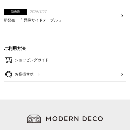
2026/7/27
新発売
木目調が美しいデザイン
新発売 「 昇降サイドテーブル 」
まるで天然木のような、自然な木目調に仕上げまし
た。お部屋馴染みの良い美しいデザインです。
ご利用方法
ショッピングガイド
お客様サポート