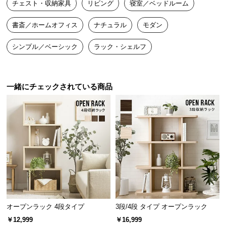
チェスト・収納家具
リビング
寝室／ベッドルーム
送
料
書斎／ホームオフィス
ナチュラル
モダン
に
つ
シンプル／ベーシック
ラック・シェルフ
い
て
一緒にチェックされている商品
大
型
商
品
の
スリムサイズで空間にフィット
配
送
に
スリムな奥行きでちょっとしたスペースにもすっき
つ
り置けるサイズ感。A4の書類も収納できる十分な高
い
さがあります。
て
オープンラック 4段タイプ
3段/4段 タイプ オープンラック
￥12,999
￥16,999