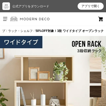
アプリで開く
公式アプリをダウンロード
ログイン
新規会員登録
ップ
ラック・シェルフ
50%OFF対象！3段 ワイドタイプ オープンラック
お
気
に
入
り
ア
イ
テ
ム
最