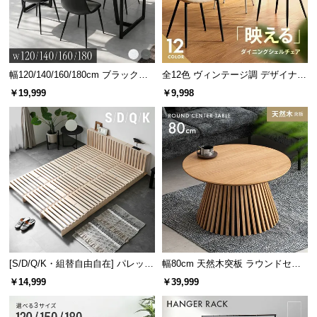
雑誌や本などたっぷりゆったりと収納できます。
サ
ポ
ー
ト
幅120/140/160/180cm ブラックフ
全12色 ヴィンテージ調 デザイナー
レーム ダイニング 大理石調 4人掛
ズシェルチェア
￥19,999
￥9,998
け
お
知
ら
せ
ブ
横幅
奥行き
ロ
グ
約65.7㎝
約40㎝
[S/D/Q/K・組替自由自在] パレット
幅80cm 天然木突板 ラウンドセン
ベッド 8/12/16枚セット
ターテーブル 美しい格子デザイン
￥14,999
￥39,999
企
業