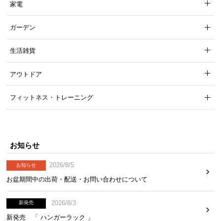
家電
ガーデン
見た目を損なわせない背面化粧
生活雑貨
背面に化粧仕上げを施しており、どの面を表にして
もお部屋の雰囲気を損なわず美しく収納できます。
アウトドア
フィットネス・トレーニング
お知らせ
2026/8/5
お知らせ
お盆期間中の出荷・配送・お問い合わせについて
2026/8/3
新発売
新発売 「 ハンガーラック 」