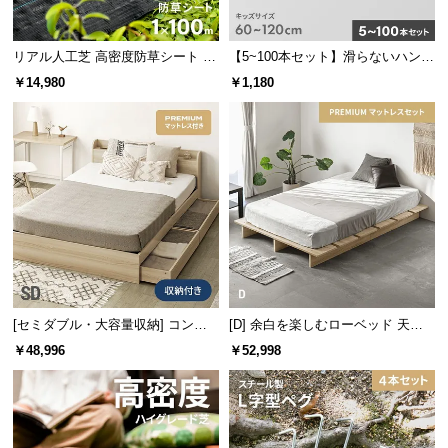
な座面のカーブが、快適な座り心地を実現します。
経
路
リアル人工芝 高密度防草シート 1×
【5~100本セット】滑らないハンガ
に
100m
ー キッズサイズ
つ
￥14,980
￥1,180
い
て
返
品・
キ
ャ
ン
セ
ル
[セミダブル・大容量収納] コンセ
[D] 余白を楽しむローベッド 天然
に
ント機能付きベッド プレミアムマ
木調 ステージベッド プレミアムマ
￥48,996
￥52,998
つ
ゆったりと使えるチェアサイズ
ットレス付き
ットレス付き
い
て
ゆとりある奥行と足腰に負担がかかりにくい座面高
で、安心して腰かけることができるバスチェアで