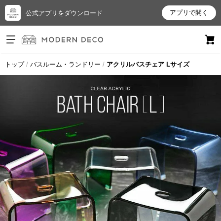
アプリで開く
公式アプリをダウンロード
ログイン
新規会員登録
トップ
バスルーム・ランドリー
アクリルバスチェア Lサイズ
お
気
に
入
り
ア
イ
テ
ム
最