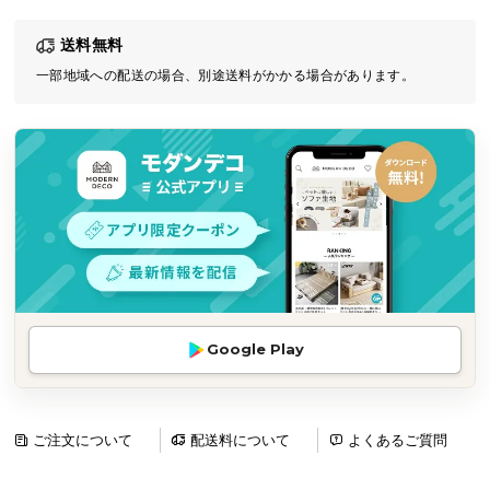
気
送料無料
ア
イ
一部地域への配送の場合、別途送料がかかる場合があります。
テ
ム
ラ
ン
キ
ン
グ
商
Google Play
品
カ
テ
ゴ
ご注文について
配送料について
よくあるご質問
リ
か