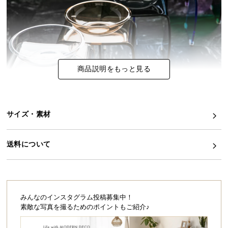
イ
ン
テ
リ
ア
商品説明をもっと見る
コ
ー
デ
ィ
サイズ・素材
こちらは
アクリルバスチェア単品
のページです
ネ
ー
送料について
ト
か
優雅なバスタイムに魅惑の艶めきを
ら
探
上品な輝きとしなやかなフォルムが、まるでガラス
す
仕立てのような美しさ。日々の使い心地にこだわっ
みんなのインスタグラム投稿募集中！
たスタイリッシュなアイテムで、いつものバスルー
素敵な写真を撮るためのポイントもご紹介♪
ムをもっと特別な空間に。