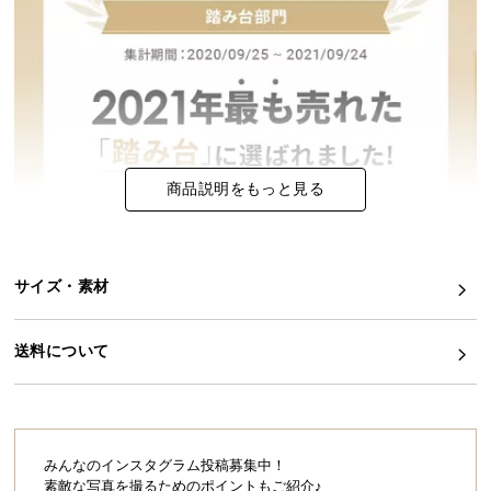
イ
ン
テ
リ
ア
コ
ー
商品説明をもっと見る
デ
ィ
ネ
サイズ・素材
ー
ト
か
送料について
ら
探
す
みんなのインスタグラム投稿募集中！
素敵な写真を撮るためのポイントもご紹介♪