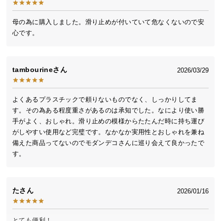
送
料
母の為に購入しました。滑り止めが付いていて危なくないので安
に
心です。
つ
い
て
tambourine
2026/03/29
大
よくあるプラスチックで頼りないものでなく、しっかりしてま
型
す。その為ある程度重さがあるのは承知でした。なにより使い勝
商
手がよく、おしゃれ。滑り止めの模様からたたんだ時に持ち運び
品
がしやすい使用など完璧です。なかなか実用性とおしゃれを兼ね
の
備えた商品ってないのでモダンデコさんに巡り会えて良かったで
配
す。
送
に
つ
た
い
2026/01/16
て
とても便利！
