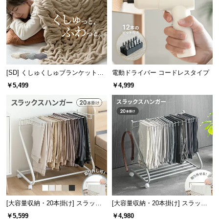
サ
ポ
ー
ト
[SD] くしゅくしゅブランケットフ
電動ドライバー コードレスタイプ
お
ランネルタイプ
￥5,499
￥4,999
知
ら
せ
ブ
ロ
グ
[大容量収納・20本掛け] スラック
[大容量収納・20本掛け] スラック
企
スハンガー キャスター付き 出し入
スハンガー キャスター付き 出し入
￥5,599
￥4,980
業