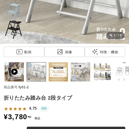
近
チ
ェ
ッ
ク
し
1
/
19
た
ア
動画
画像
特徴・機能
イ
テ
ム
商品番号
fy01-2
特
集
折りたたみ踏み台 2段タイプ
一
覧
4.75
8件
¥
3,780
~
税込
人