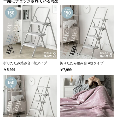
一緒にチェックされている商品
経
路
に
つ
い
て
返
品・
キ
折りたたみ踏み台 3段タイプ
折りたたみ踏み台 4段タイプ
ャ
ン
￥5,999
￥7,999
セ
ル
に
つ
い
て