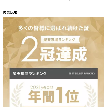
ら
探
商品説明
す
イ
ン
テ
リ
ア
テ
イ
ス
ト
か
ら
探
す