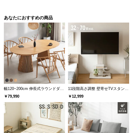
れ簡単 棚なしタイプ
れ簡単 左右スイング
情
報
あなたにおすすめの商品
©
M
O
D
E
R
N
D
E
C
O
幅120~200cm 伸長式ラウンドダイ
11段階高さ調整 壁寄せTVスタンド
C
ニングテーブル 6人掛け 天然木突
キャスター付き 上下左右角度調節
￥79,990
￥12,999
板 美しい格子デザイン
機能
o.,
L
t
d.
A