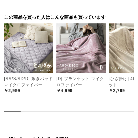
色味も可愛くてとても気に入っています。

つ
新居のカーテンレールを測るのに必要で注文して

い
この商品を買った人はこんな商品も買っています
すぐ届きました。
て
開
梱
設
置
サ
ー
ビ
[SS/S/SD/D] 敷きパッド
[D] ブランケット マイク
[ひざ掛け] 4
ス
マイクロファイバー
ロファイバー
ット
￥2,999
￥4,999
￥2,799
に
つ
い
て
搬
入