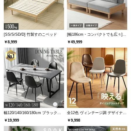
l
l
[SS/S/SD/D] 竹製すのこベッド
[幅186cm・コンパクトでも広々] 3
人掛けソファベッド リクライニン
￥8,999
￥49,999
グ 天然木フレーム 北欧
幅120/140/160/180cm ブラックフ
全12色 ヴィンテージ調 デザイナー
レーム ダイニング 大理石調 4人掛
ズシェルチェア
￥19,999
￥9,998
け