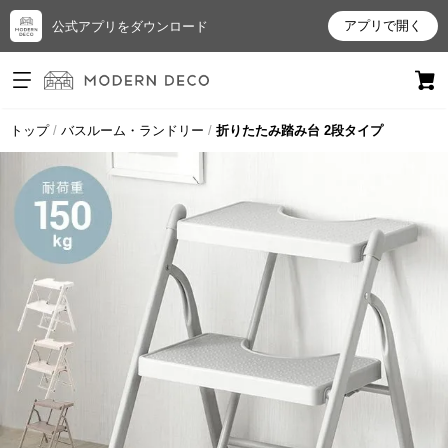
アプリで開く
公式アプリをダウンロード
ログイン
新規会員登録
トップ
バスルーム・ランドリー
折りたたみ踏み台 2段タイプ
お
気
に
入
り
ア
イ
テ
ム
最