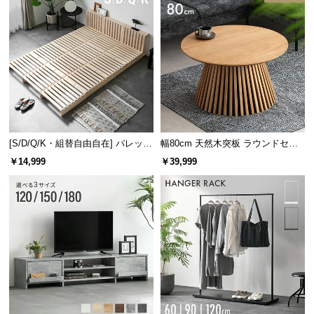
[S/D/Q/K・組替自由自在] パレット
幅80cm 天然木突板 ラウンドセン
ベッド 8/12/16枚セット
ターテーブル 美しい格子デザイン
￥14,999
￥39,999