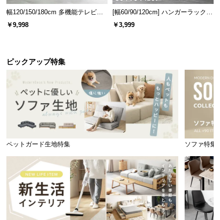
幅120/150/180cm 多機能テレビボ
[幅60/90/120cm] ハンガーラック
ード 木目/石目調 オープン収納・
スチール 4段階高さ調節 サイドフ
￥9,998
￥3,999
引き出し収納付き
ック オープンラック シンプル
ピックアップ特集
ペットガード生地特集
ソファ特集