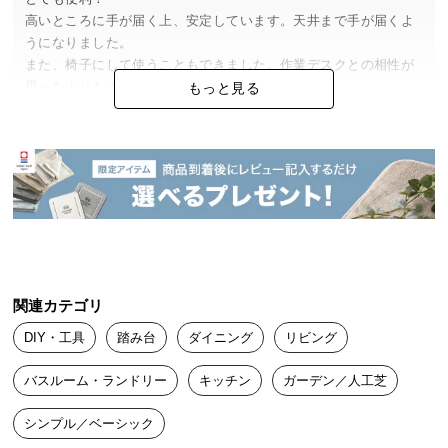
中
高いところに手が届く上、安定しています。天井まで手が届くよ
型
うになりました。

商
また、椅子にして使うこともできました。作業デスクとの相性が
品
思ったよりもよくて驚きました。

もっと見る
の
椅子が届くまではこれを作業チェアがわりにしていました。

配
踏み台探している知り合いにはこれを勧めたいくらいです。
送
に
つ
しかく
2025/06/02
い
て
しっかりした商品です。

小
洗面所に子供の台置きとして使っています。

関連カテゴリ
型
4歳の子には高さが高すぎるようですが2歳の子は上手く使えてい
商
ます。
DIY・工具
踏み台
ダイニング
リビング
品
の
バスルーム・ランドリー
キッチン
ガーデン／人工芝
配
まーちゃん
2025/04/04
送
シンプル／ベーシック
に