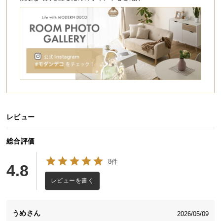
シ
ョ
ッ
ピ
ン
グ
ガ
イ
ド
お
レビュー
支
払
総合評価
い
に
8件
4.8
つ
レビューを書く
い
て
うめ
2026/05/09
配