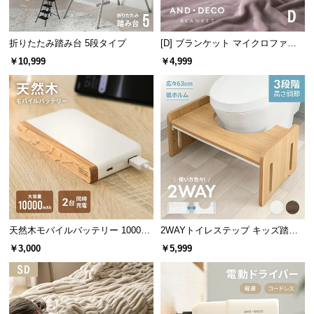
保
証
に
折りたたみ踏み台 5段タイプ
[D] ブランケット マイクロファイ
つ
バー
￥10,999
￥4,999
い
て
会
員
規
約
に
つ
い
て
天然木モバイルバッテリー 10000m
2WAYトイレステップ キッズ踏み
Ah USB-C/USB-A 2台同時充電対応
台 3段階高さ調節
￥3,000
￥5,999
お
客
様