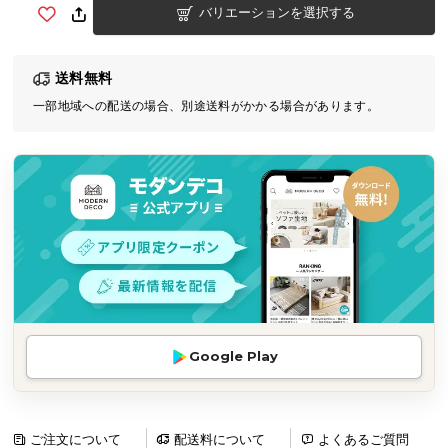
バリエーションを選択する
気
ア
イ
送料無料
テ
一部地域への配送の場合、別途送料がかかる場合があります。
ム
ラ
ン
キ
ン
グ
商
品
カ
Google Play
テ
ゴ
リ
か
ご注文について
配送料について
よくあるご質問