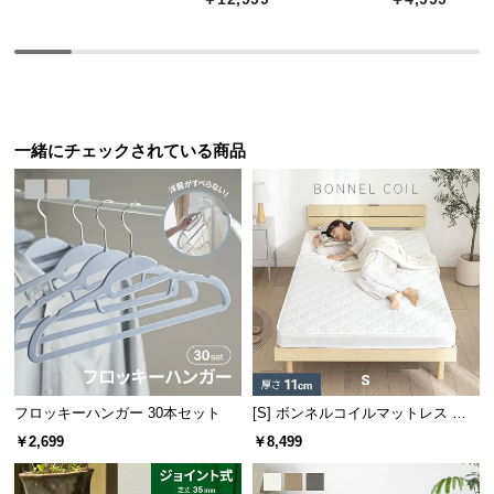
中
型
商
品
の
配
一緒にチェックされている商品
送
に
つ
い
て
小
型
商
品
フロッキーハンガー 30本セット
[S] ボンネルコイルマットレス 厚
の
さ11cm
配
￥2,699
￥8,499
送
に