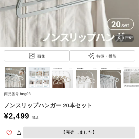
近
チ
ェ
ッ
ク
し
1
/
15
た
ア
画像
特徴・機能
イ
テ
ム
商品番号
hng03
特
集
ノンスリップハンガー 20本セット
一
¥
2,499
覧
税込
【完売しました】
人