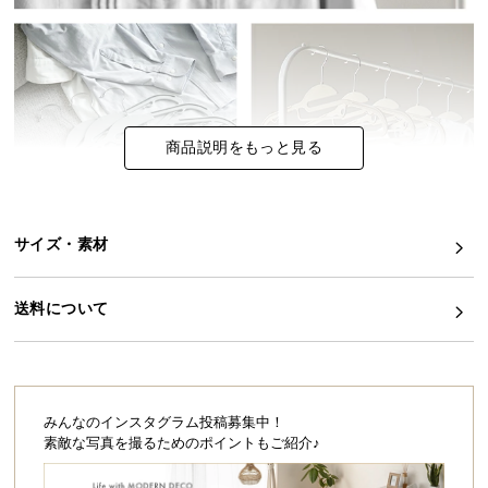
イ
ン
テ
リ
ア
商品説明をもっと見る
コ
ー
デ
ィ
サイズ・素材
ネ
ー
軽量で耐久性に優れた
送料について
ト
ノンスリップハンガー
か
ら
衣類が滑りにくいノンスリップタイプ。
探
スリットが入った形状で襟元の
す
伸びを気にせず使用可能。
みんなのインスタグラム投稿募集中！
水にぬれても大丈夫なので
素敵な写真を撮るためのポイントもご紹介♪
洗濯から収納までを1本でかなえます。