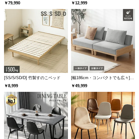
ニングテーブル 6人掛け 天然木突
キャスター付き 上下左右角度調節
￥79,990
￥12,999
サ
板 美しい格子デザイン
機能
ハンガーの厚みはたった約6mm。一般的なハンガーに比べてスリム
ポ
に収納ができます。
ー
ト
厚み
約6mm
お
知
何でもかけられる多機能仕様
ら
せ
[SS/S/SD/D] 竹製すのこベッド
[幅186cm・コンパクトでも広々] 3
人掛けソファベッド リクライニン
￥8,999
￥49,999
グ 天然木フレーム 北欧
ブ
ロ
グ
企
業