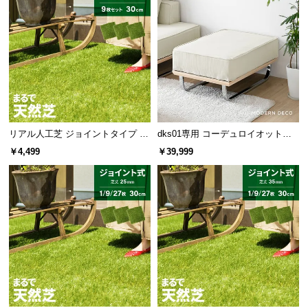
つ
い
て
開
梱
設
置
リアル人工芝 ジョイントタイプ 30
dks01専用 コーデュロイオットマ
サ
cm 9枚 芝丈35mm
ン
￥4,499
￥39,999
ー
ビ
ス
に
つ
衣類が滑りにくいノンスリップタイプ
い
て
搬
入