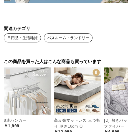
送
料
に
つ
関連カテゴリ
い
日用品・生活雑貨
バスルーム・ランドリー
て
大
型
この商品を買った人はこんな商品も買っています
商
品
の
配
送
に
つ
い
て
8連ハンガー
高反発マットレス 三つ折
[D] 敷きパッ
￥1,999
り 厚さ10cm Q
ファイバー
￥12,999
￥4,999