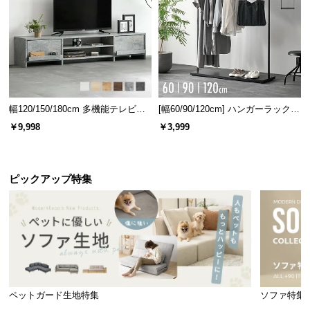
l
l
20本セットでまとめて入れ替え
幅120/150/180cm 多機能テレビボ
[幅60/90/120cm] ハンガーラック
ード 木目/石目調 オープン収納・
スチール 4段階高さ調節 サイドフ
￥9,998
￥3,999
引き出し収納付き
ック オープンラック シンプル
ピックアップ特集
お持ちの不揃い・経年劣化したハンガーを一度に入れ替えできる20
本セット。見栄えも統一感がでて綺麗に整います。
ペットガード生地特集
ソファ特集
セット本数
20本