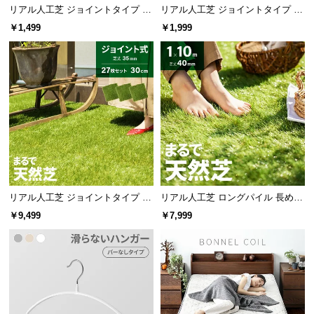
経
リアル人工芝 ジョイントタイプ 30
リアル人工芝 ジョイントタイプ 30
cm 1/9/27枚 芝丈25mm
cm 1/9/27枚 芝丈35mm
路
￥1,499
￥1,999
に
つ
い
て
両肩と底部の3か所に滑り止め付き。首元が広いTシャツやニットな
どにもお使いいただけます。
返
品・
キ
ャ
首元を伸ばさずに掛けられるスリット入り
ン
リアル人工芝 ジョイントタイプ 30
リアル人工芝 ロングパイル 長めで
セ
cm 27枚 芝丈35mm
ふかふかの質感 芝丈40mm 1×10m
￥9,499
￥7,999
ル
に
つ
い
て