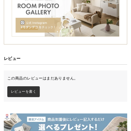
シ
ョ
ッ
ピ
ン
グ
ガ
イ
ド
レビュー
お
支
この商品のレビューはまだありません。
払
い
レビューを書く
に
つ
い
て
配