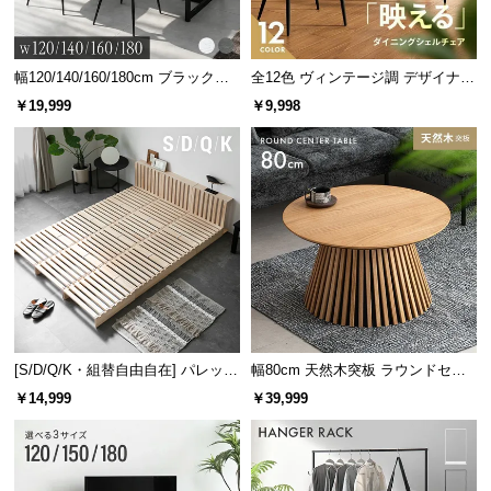
情
報
ネクタイやスカーフを掛けるのに最適な小物掛けと、キャミソール
などを掛けられる紐用フックも付いています。
©
幅120/140/160/180cm ブラックフ
全12色 ヴィンテージ調 デザイナー
M
レーム ダイニング 大理石調 4人掛
ズシェルチェア
￥19,999
￥9,998
O
け
D
弾性のある壊れにくいフレーム
E
R
N
D
E
C
O
C
o.,
[S/D/Q/K・組替自由自在] パレット
幅80cm 天然木突板 ラウンドセン
ベッド 8/12/16枚セット
ターテーブル 美しい格子デザイン
L
￥14,999
￥39,999
t
d.
フレームはしなりがあって折れにくい仕様。弾性があり壊れにく
A
く、耐久性に優れています。