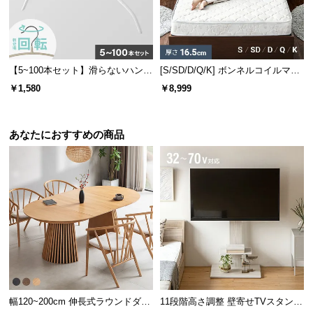
保
証
に
つ
襟元を引っ張らずにハンガーを入れることが可能。衣類へのダメー
い
【5~100本セット】滑らないハンガ
[S/SD/D/Q/K] ボンネルコイルマッ
ジを減らしながら、洗濯干し時間も短縮できます。
て
ー
トレス
￥1,580
￥8,999
会
員
あなたにおすすめの商品
スリム設計で収納量が大幅アップ
規
約
に
つ
い
て
お
客
幅120~200cm 伸長式ラウンドダイ
11段階高さ調整 壁寄せTVスタンド
様