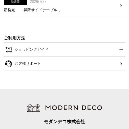
2026/7/27
新発売
使いやすい軽量設計
新発売 「 昇降サイドテーブル 」
ご利用方法
ショッピングガイド
お客様サポート
本体の重さは約74g。高い竿にかける際もストレスにならない軽量設
計に仕上げました。
重さ
約74g
モダンデコ株式会社