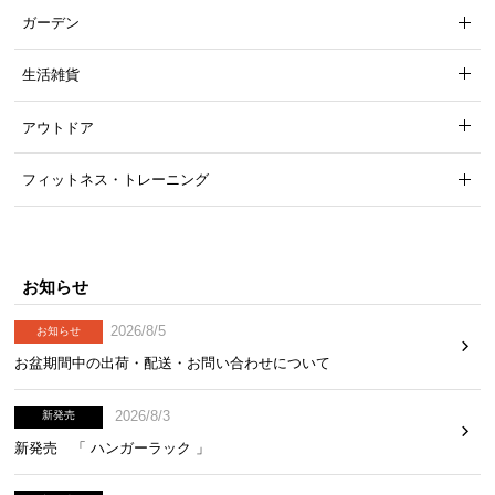
ガーデン
安心して掛けられる耐荷重
生活雑貨
アウトドア
フィットネス・トレーニング
お知らせ
2026/8/5
お知らせ
本体の耐荷重は約1kg。コートなど厚手の衣類も安心して干せる設計
です。
お盆期間中の出荷・配送・お問い合わせについて
耐荷重
約1kg
2026/8/3
新発売
新発売 「 ハンガーラック 」