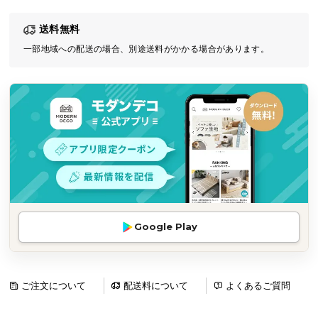
気
送料無料
ア
イ
一部地域への配送の場合、別途送料がかかる場合があります。
テ
ム
ラ
ン
キ
ン
グ
商
Google Play
品
カ
テ
ゴ
ご注文について
配送料について
よくあるご質問
リ
か