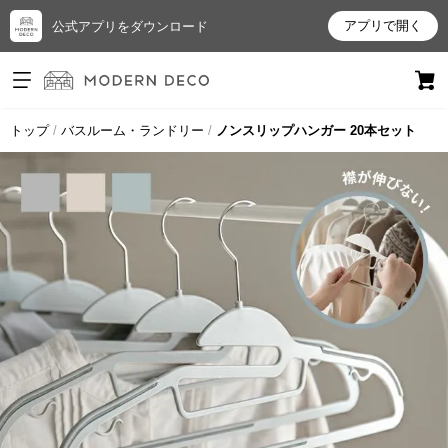
アプリで開く
公式アプリをダウンロード
ログイン
新規会員登録
トップ
バスルーム・ランドリー
ノンスリップハンガー 20本セット
お
気
に
入
り
ア
イ
テ
ム
最