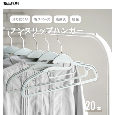
商品説明
ら
探
す
イ
ン
テ
リ
ア
テ
イ
ス
ト
か
ら
探
す