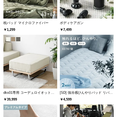
経
路
に
つ
枕パッド マイクロファイバー
ボディケアガン
一度にたくさん干せる8連タイプ
い
￥1,299
￥7,499
て
返
品・
キ
ャ
ン
セ
ル
に
dks01専用 コーデュロイオットマ
[SD] 強冷感ひんやりパッド リバー
つ
ン
シブル プレミアム 速乾 抗菌 洗え
￥39,999
￥4,599
い
8個のハンガーを1つに連結。洗濯物を干す効率が上がるので、家事
る
の時短にも繋がります。
て