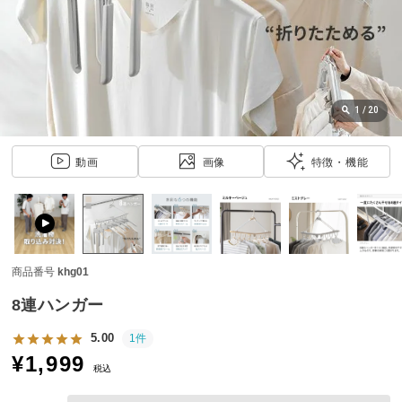
近
チ
ェ
ッ
ク
し
1
/
20
た
ア
動画
画像
特徴・機能
イ
テ
ム
商品番号
khg01
特
集
8連ハンガー
一
覧
5.00
1件
¥
1,999
税込
人