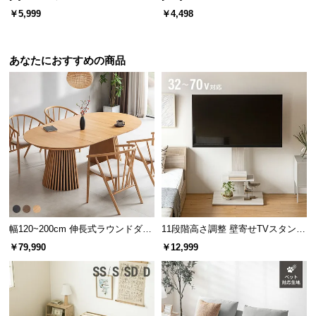
リバーシブル プレミアム 速乾 抗
￥5,999
￥4,498
サ
菌 洗える
洗濯物の乾きやすさをアップ
ポ
ー
あなたにおすすめの商品
ト
お
知
ら
せ
ブ
スライドショルダーを展開することで、風通しが良くなり洗濯物が
幅120~200cm 伸長式ラウンドダイ
11段階高さ調整 壁寄せTVスタンド
ロ
乾きやすくなります。
ニングテーブル 6人掛け 天然木突
キャスター付き 上下左右角度調節
グ
￥79,990
￥12,999
板 美しい格子デザイン
機能
企
ワンタッチで取り込みが可能
業