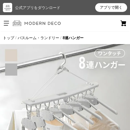
アプリで開く
公式アプリをダウンロード
ログイン
新規会員登録
トップ
バスルーム・ランドリー
8連ハンガー
お
気
に
入
り
ア
イ
テ
ム
最