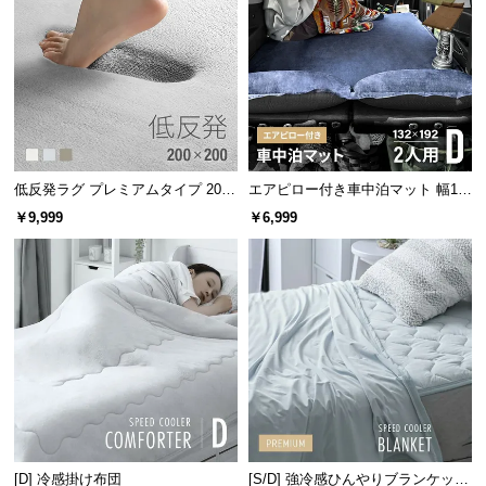
保
証
肩幅を調整できるアーム
に
つ
い
て
会
低反発ラグ プレミアムタイプ 200×
エアピロー付き車中泊マット 幅13
員
200cm
2cm
￥9,999
￥6,999
規
約
に
つ
い
アームの長さは調整可能な伸長式。大きなサイズから子供用の服ま
て
で様々なサイズの衣類が干せます。
伸長幅
約40cm〜54cm
お
客
[D] 冷感掛け布団
[S/D] 強冷感ひんやりブランケット
様