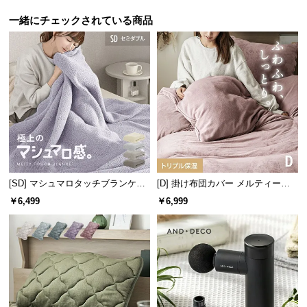
つ
一緒にチェックされている商品
い
て
開
梱
設
置
サ
ー
ビ
[SD] マシュマロタッチブランケッ
[D] 掛け布団カバー メルティータ
ス
ト
ッチ マイクロファイバー
￥6,499
￥6,999
に
つ
い
て
搬
入