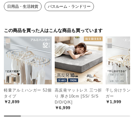
中
日用品・生活雑貨
バスルーム・ランドリー
型
商
品
の
この商品を買った人はこんな商品も買っています
配
送
に
つ
い
て
小
軽量アルミハンガー 52個
高反発マットレス 三つ折
干し分けラン
型
タイプ
り 厚さ10cm [SS/ S/S
ガー
商
￥2,899
￥1,999
D/D/Q/K]
品
￥6,999
の
配
送
に