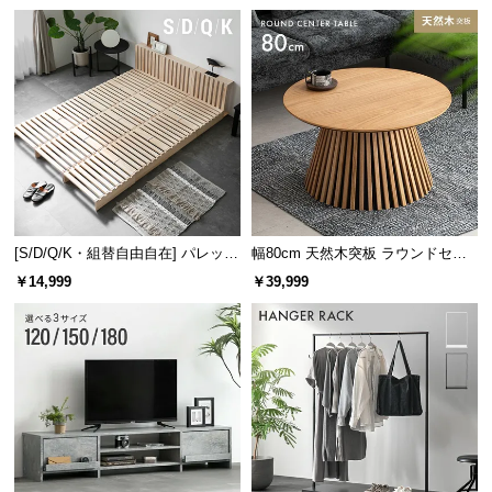
け
l
l
ショルダーが折りたためるため、ハイネックなど首が詰まった服も
伸びることなく干すことができます。
[S/D/Q/K・組替自由自在] パレット
幅80cm 天然木突板 ラウンドセン
ベッド 8/12/16枚セット
ターテーブル 美しい格子デザイン
￥14,999
￥39,999
急な雨でも一気に取り込み