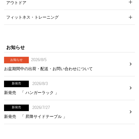
アウトドア
本体は360°回転が可能。洗濯物を干したまま日当たりによって自由
に向きを変えられます。
フィットネス・トレーニング
狭い場所でも省スペースに干せる
お知らせ
2026/8/5
お知らせ
お盆期間中の出荷・配送・お問い合わせについて
2026/8/3
新発売
新発売 「 ハンガーラック 」
2026/7/27
新発売
新発売 「 昇降サイドテーブル 」
竿に対して直角に設置することで、幅をとらずに8枚の服を干すこと
ができます。