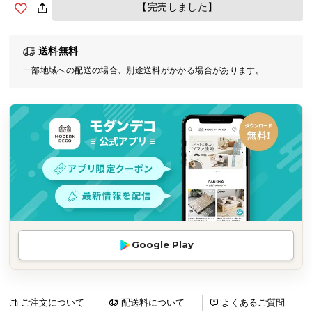
【完売しました】
気
ア
イ
送料無料
テ
一部地域への配送の場合、別途送料がかかる場合があります。
ム
ラ
ン
キ
ン
グ
商
品
カ
Google Play
テ
ゴ
リ
ご注文について
配送料について
よくあるご質問
か