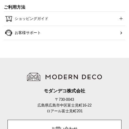
ご利用方法
ショッピングガイド
低い竿にも対応可能な薄型設計
お客様サポート
モダンデコ株式会社
〒730-0043
本体の笠下は約18cmと薄型。低い竿やワンピースなど丈の長い洋服
広島県広島市中区富士見町16-22
もしっかりと干すことができます。
ロアール富士見町201
竿下
約18cm
お問い合わせ