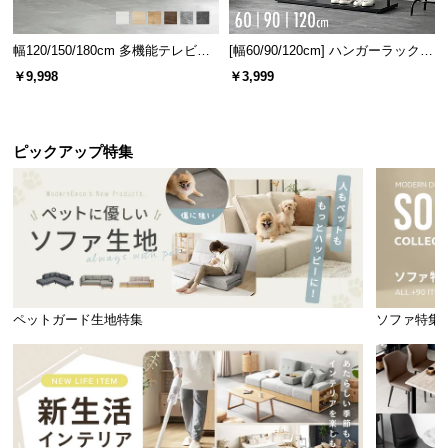
幅120/150/180cm 多機能テレビボ
[幅60/90/120cm] ハンガーラック
ード 木目/石目調 オープン収納・
スチール 4段階高さ調節 サイドフ
￥9,998
￥3,999
引き出し収納付き
ック オープンラック シンプル
洗濯物を干したまま取り込める下折れタイプ。急いでいる時もまと
ピックアップ特集
めて一気に取り込めます。
落下衝撃に強い高強度なフレーム
ペットガード生地特集
ソファ特集