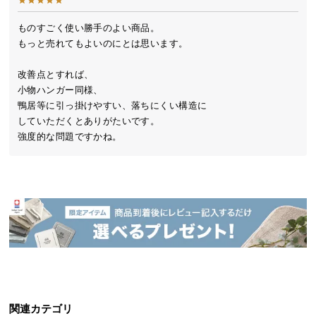
送
料
ものすごく使い勝手のよい商品。

もっと売れてもよいのにとは思います。

に
つ
改善点とすれば、

い
小物ハンガー同様、

て
鴨居等に引っ掛けやすい、落ちにくい構造に

していただくとありがたいです。

大
強度的な問題ですかね。
型
商
品
の
配
送
に
つ
い
て
関連カテゴリ