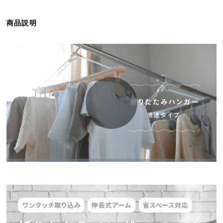
ら
探
商品説明
す
イ
ン
テ
リ
ア
テ
イ
ス
ト
か
ら
探
す