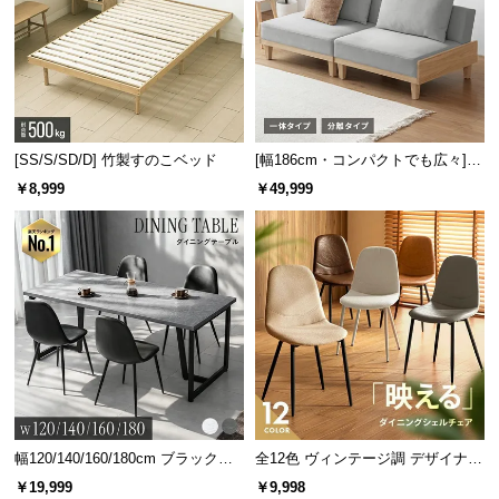
情
報
©
M
O
D
[SS/S/SD/D] 竹製すのこベッド
[幅186cm・コンパクトでも広々] 3
E
人掛けソファベッド リクライニン
￥8,999
￥49,999
R
グ 天然木フレーム 北欧
N
D
E
つまみやすい上付きのクリップを押すと左右のアームが閉じ、簡単
C
スピーディーに取り込みが可能です。
O
C
o.,
L
首元を伸ばさずに干せる
t
d.
幅120/140/160/180cm ブラックフ
全12色 ヴィンテージ調 デザイナー
A
レーム ダイニング 大理石調 4人掛
ズシェルチェア
￥19,999
￥9,998