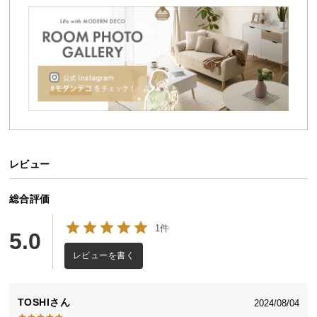
シ
ョ
ッ
ピ
ン
グ
ガ
イ
ド
レビュー
きれいに干せて、
お
支
素早く取り込める8連ハンガー
払
総合評価
洗衣類をまとめて一気に干せる8連ハンガー。
い
肩幅が調整できる伸長式アームで、
1件
に
5.0
様々なサイズの衣類に対応が可能です。
つ
取り込みもワンタッチでスピーディーかつ
レビューを書く
い
簡単にできる便利な1本です。
て
TOSHI
2024/08/04
配