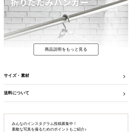
イ
ン
テ
リ
ア
コ
商品説明をもっと見る
ー
デ
ィ
ネ
サイズ・素材
ー
ト
か
送料について
ら
探
す
みんなのインスタグラム投稿募集中！
素敵な写真を撮るためのポイントもご紹介♪