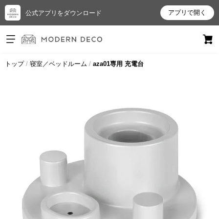
アプリで開く
公式アプリをダウンロード
ログイン
新規会員登録
トップ
寝室／ベッドルーム
aza01専用 充電台
お
気
に
入
り
ア
イ
テ
ム
最