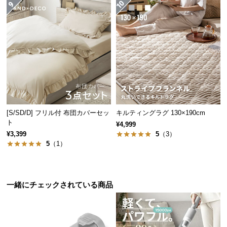
つ
い
て
開
梱
設
置
サ
[S/SD/D] フリル付 布団カバーセッ
キルティングラグ 130×190cm
ー
ト
¥4,999
ビ
¥3,399
5
（3）
ス
5
（1）
に
つ
い
一緒にチェックされている商品
て
搬
入