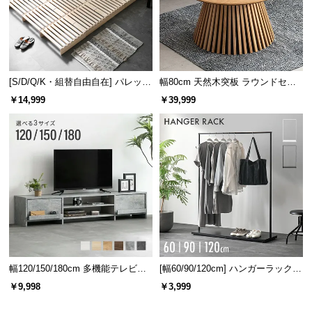
[S/D/Q/K・組替自由自在] パレット
幅80cm 天然木突板 ラウンドセン
ベッド 8/12/16枚セット
ターテーブル 美しい格子デザイン
￥14,999
￥39,999
幅120/150/180cm 多機能テレビボ
[幅60/90/120cm] ハンガーラック
ード 木目/石目調 オープン収納・
スチール 4段階高さ調節 サイドフ
￥9,998
￥3,999
引き出し収納付き
ック オープンラック シンプル