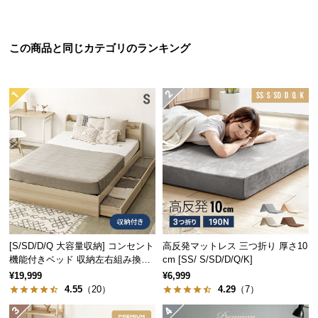
シ
ョ
ッ
この商品と同じカテゴリのランキング
ピ
ン
グ
ガ
イ
ド
お
支
払
い
に
[S/SD/D/Q 大容量収納] コンセント
高反発マットレス 三つ折り 厚さ10
つ
機能付きベッド 収納左右組み換え
cm [SS/ S/SD/D/Q/K]
い
可能
¥19,999
¥6,999
て
4.55
（20）
4.29
（7）
配