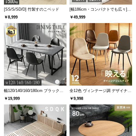
l
l
[SS/S/SD/D] 竹製すのこベッド
[幅186cm・コンパクトでも広々] 3
人掛けソファベッド リクライニン
￥8,999
￥49,999
グ 天然木フレーム 北欧
幅120/140/160/180cm ブラックフ
全12色 ヴィンテージ調 デザイナー
レーム ダイニング 大理石調 4人掛
ズシェルチェア
￥19,999
￥9,998
け