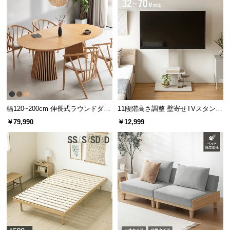
情
報
©
M
O
D
E
R
N
幅120~200cm 伸長式ラウンドダイ
11段階高さ調整 壁寄せTVスタンド
D
ニングテーブル 6人掛け 天然木突
キャスター付き 上下左右角度調節
￥79,990
￥12,999
E
板 美しい格子デザイン
機能
C
O
C
o.,
L
t
d.
A