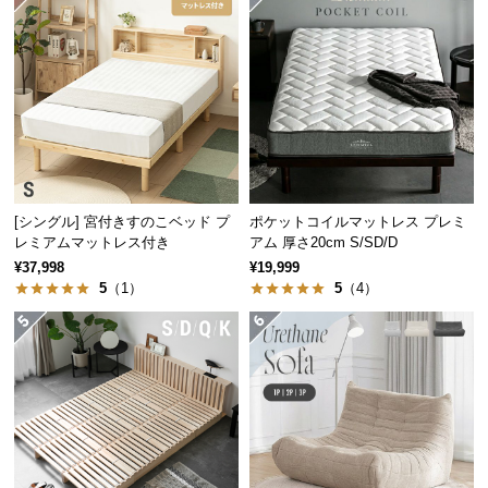
送
料
に
つ
い
て
大
型
[シングル] 宮付きすのこベッド プ
ポケットコイルマットレス プレミ
レミアムマットレス付き
アム 厚さ20cm S/SD/D
商
¥37,998
¥19,999
品
5
（1）
5
（4）
の
配
送
に
つ
い
て