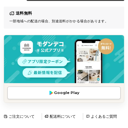
気
送料無料
ア
イ
一部地域への配送の場合、別途送料がかかる場合があります。
テ
ム
ラ
ン
キ
ン
グ
商
Google Play
品
カ
テ
ゴ
ご注文について
配送料について
よくあるご質問
リ
か