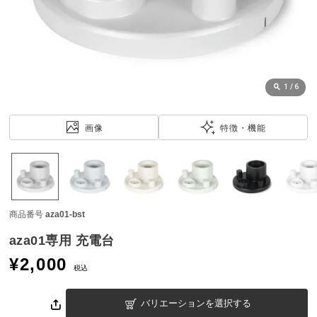
近
チ
ェ
ッ
ク
し
1
/
6
た
ア
画像
特徴・機能
イ
テ
ム
商品番号
aza01-bst
特
集
aza01専用 充電台
一
¥
2,000
覧
税込
バリエーションを選択する
人