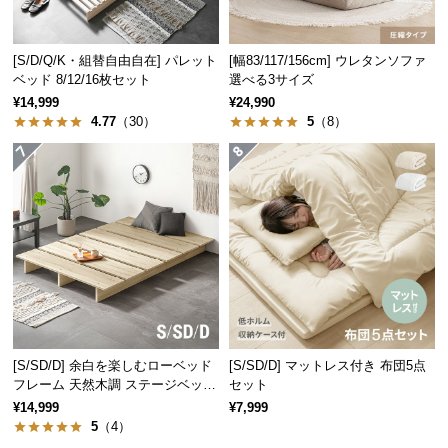
中
型
商
[S/D/Q/K・組替自由自在] パレット
[幅83/117/156cm] ウレタンソファ
品
ベッド 8/12/16枚セット
選べる3サイズ
の
¥14,999
¥24,990
4.77
（30）
5
（8）
配
送
に
つ
い
て
小
型
商
品
[S/SD/D] 余白を楽しむローベッド
[S/SD/D] マットレス付き 布団5点
の
フレーム 天然木調 ステージベッド
セット
配
ロボット掃除機対応
¥14,999
¥7,999
送
5
（4）
に