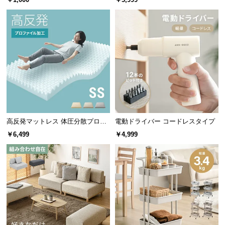
保
証
に
つ
い
て
会
員
規
約
高反発マットレス 体圧分散プロフ
電動ドライバー コードレスタイプ
に
ァイル加工 厚さ10cm SS
￥6,499
￥4,999
つ
い
て
お
客
様