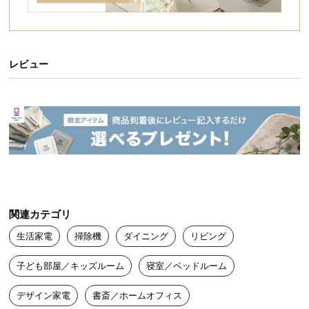
イ
ン
テ
レビュー
リ
ア
コ
ー
デ
ィ
ネ
ー
ト
か
関連カテゴリ
ら
生活家電
掃除機
ダイニング
リビング
探
す
子ども部屋／キッズルーム
寝室／ベッドルーム
デザイン家電
書斎／ホームオフィス