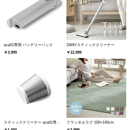
経
路
に
つ
い
て
aza01専用 バッテリーパック
2WAYスティッククリーナー
返
￥3,999
￥12,999
品・
キ
ャ
ン
セ
ル
に
つ
い
て
スティッククリーナー aza01専用
フランネルラグ 100×140cm
ステンレスフィルター
￥1,000
￥3,999