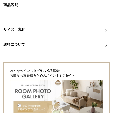
ら
商品説明
探
す
サイズ・素材
イ
ン
送料について
テ
リ
ア
テ
イ
みんなのインスタグラム投稿募集中！
ス
素敵な写真を撮るためのポイントもご紹介♪
ト
か
ら
探
す