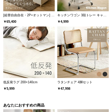
サ
ポ
[組替自由自在・2P+オットマン] モ
キッチンワゴン 3段トレー キャス
ー
ジュールソファ アームレス 天然木
ター付きタイプ
￥65,400
￥4,999
ト
脚 洗えるカバー
お
知
ら
せ
ブ
ロ
低反発ラグ 200×140cm
ラタンチェア 4脚セット
グ
￥5,999
￥47,998
あなたにおすすめの商品
企
業