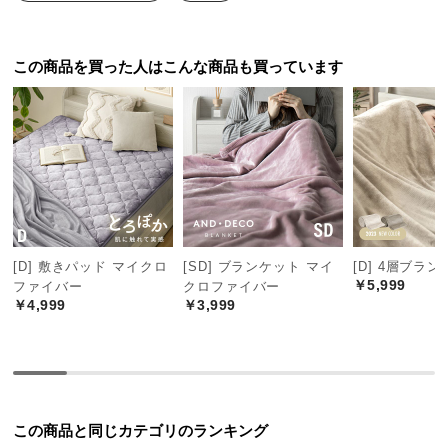
送
料
に
この商品を買った人はこんな商品も買っています
つ
い
て
大
型
商
品
[D] 敷きパッド マイクロ
[SD] ブランケット マイ
[D] 4層ブラ
の
￥5,999
ファイバー
クロファイバー
配
￥4,999
￥3,999
送
に
つ
い
て
この商品と同じカテゴリのランキング