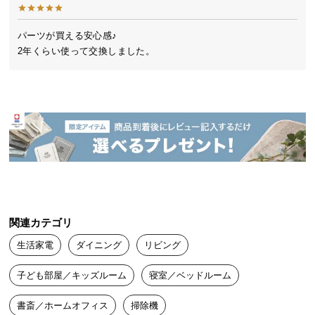
シ
ョ
ッ
パーツが買える安心感♪

ピ
2年くらい使って交換しました。
ン
グ
ガ
イ
ド
お
支
払
い
関連カテゴリ
に
つ
生活家電
ダイニング
リビング
い
子ども部屋／キッズルーム
寝室／ベッドルーム
て
書斎／ホームオフィス
掃除機
配