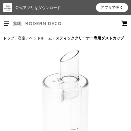
アプリで開く
公式アプリをダウンロード
ログイン
新規会員登録
トップ
寝室／ベッドルーム
スティッククリーナー専用ダストカップ
お
気
に
入
り
ア
イ
テ
ム
最