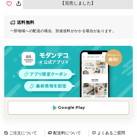
【完売しました】
気
ア
イ
送料無料
テ
一部地域への配送の場合、別途送料がかかる場合があります。
ム
ラ
ン
キ
ン
グ
商
品
カ
Google Play
テ
ゴ
リ
ご注文について
配送料について
よくあるご質問
か