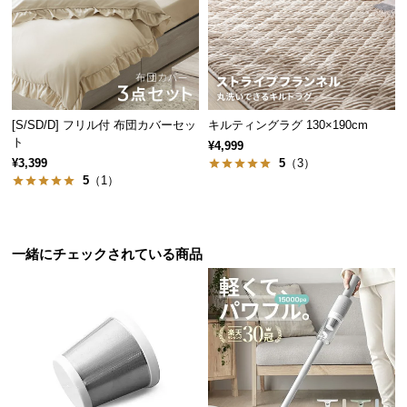
保
証
に
つ
い
て
[S/SD/D] フリル付 布団カバーセッ
キルティングラグ 130×190cm
ト
¥4,999
会
¥3,399
5
（3）
員
5
（1）
規
約
に
一緒にチェックされている商品
つ
い
て
お
客
様