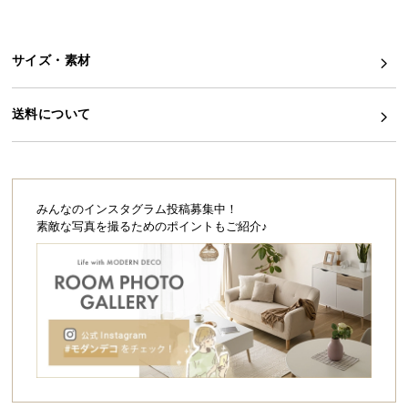
ら
探
す
サイズ・素材
送料について
イ
ン
テ
リ
ア
みんなのインスタグラム投稿募集中！
テ
素敵な写真を撮るためのポイントもご紹介♪
イ
ス
ト
か
ら
探
す