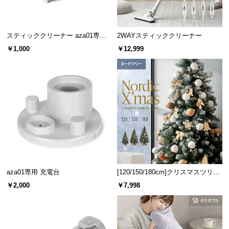
サ
ポ
ー
スティッククリーナー aza01専用
2WAYスティッククリーナー
ステンレスフィルター
ト
￥1,000
￥12,999
お
知
ら
せ
ブ
ロ
aza01専用 充電台
[120/150/180cm]クリスマスツリー
グ
ヌードツリー
￥2,000
￥7,998
企
業