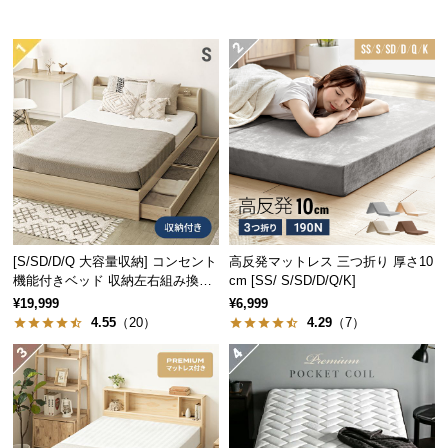
中
型
商
品
の
配
送
に
つ
い
て
[S/SD/D/Q 大容量収納] コンセント
高反発マットレス 三つ折り 厚さ10
機能付きベッド 収納左右組み換え
cm [SS/ S/SD/D/Q/K]
小
可能
¥19,999
¥6,999
型
4.55
（20）
4.29
（7）
商
品
の
配
送
に