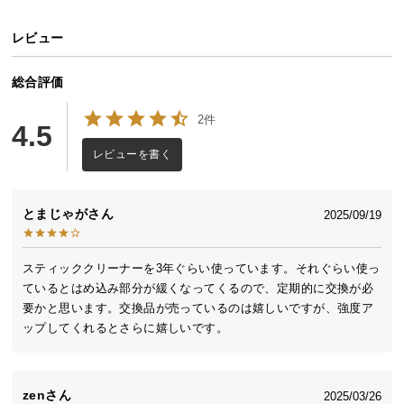
イ
レビュー
ン
テ
総合評価
リ
ア
2件
4.5
コ
ー
レビューを書く
デ
ィ
とまじゃが
2025/09/19
ネ
ー
ト
スティッククリーナーを3年ぐらい使っています。それぐらい使っ
か
ているとはめ込み部分が緩くなってくるので、定期的に交換が必
ら
要かと思います。交換品が売っているのは嬉しいですが、強度ア
探
ップしてくれるとさらに嬉しいです。
す
zen
2025/03/26