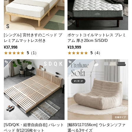
つ
い
て
開
[シングル] 宮付きすのこベッド プ
ポケットコイルマットレス プレミ
レミアムマットレス付き
アム 厚さ20cm S/SD/D
梱
設
¥37,998
¥19,999
5
（1）
5
（4）
置
サ
ー
ビ
ス
に
つ
い
て
搬
[S/D/Q/K・組替自由自在] パレット
[幅83/117/156cm] ウレタンソファ
入
ベッド 8/12/16枚セット
選べる3サイズ