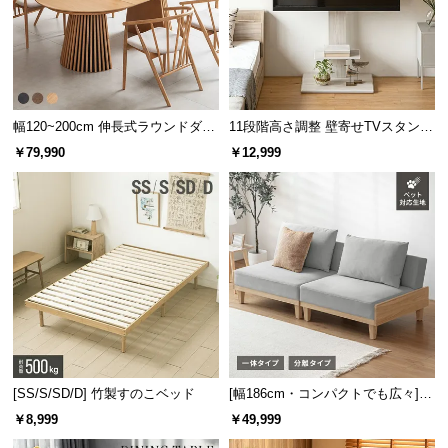
幅120~200cm 伸長式ラウンドダイ
11段階高さ調整 壁寄せTVスタンド
ニングテーブル 6人掛け 天然木突
キャスター付き 上下左右角度調節
￥79,990
￥12,999
板 美しい格子デザイン
機能
[SS/S/SD/D] 竹製すのこベッド
[幅186cm・コンパクトでも広々] 3
人掛けソファベッド リクライニン
￥8,999
￥49,999
グ 天然木フレーム 北欧