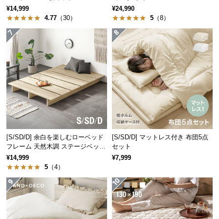
経
¥14,999
¥24,990
路
4.77
（30）
5
（8）
に
つ
い
て
返
品・
キ
ャ
ン
[S/SD/D] 余白を楽しむローベッド
[S/SD/D] マットレス付き 布団5点
セ
フレーム 天然木調 ステージベッド
セット
ル
ロボット掃除機対応
¥14,999
¥7,999
に
5
（4）
つ
い
て