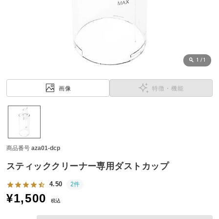
近
チ
ェ
ッ
ク
し
1
/
1
た
ア
画像
特徴・機能
イ
テ
ム
商品番号
aza01-dcp
特
集
スティッククリーナー専用ダストカップ
一
覧
4.50
2件
¥
1,500
税込
人