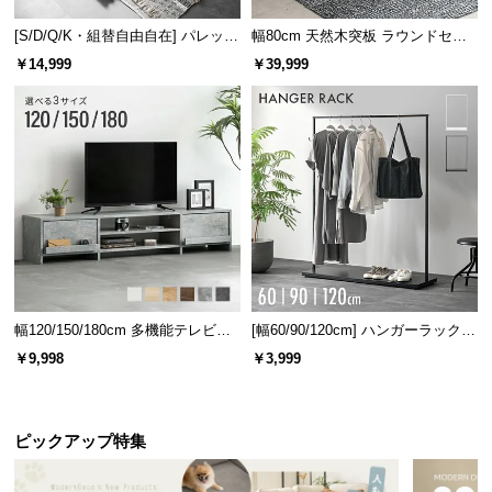
[S/D/Q/K・組替自由自在] パレット
幅80cm 天然木突板 ラウンドセン
ベッド 8/12/16枚セット
ターテーブル 美しい格子デザイン
￥14,999
￥39,999
幅120/150/180cm 多機能テレビボ
[幅60/90/120cm] ハンガーラック
ード 木目/石目調 オープン収納・
スチール 4段階高さ調節 サイドフ
￥9,998
￥3,999
引き出し収納付き
ック オープンラック シンプル
ピックアップ特集