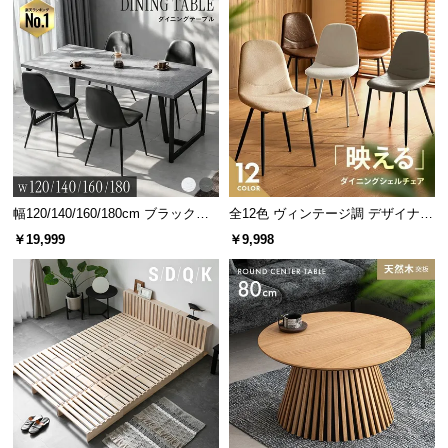
幅120/140/160/180cm ブラックフ
全12色 ヴィンテージ調 デザイナー
レーム ダイニング 大理石調 4人掛
ズシェルチェア
￥19,999
￥9,998
け