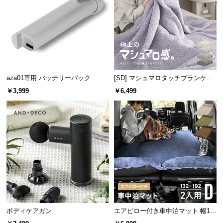
情
報
©
M
O
D
E
aza01専用 バッテリーパック
[SD] マシュマロタッチブランケッ
ト
R
￥3,999
￥6,499
N
D
E
C
O
C
o.,
L
t
d.
ボディケアガン
エアピロー付き車中泊マット 幅13
A
2cm