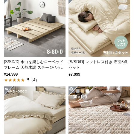
保
証
に
つ
い
て
会
員
[S/SD/D] 余白を楽しむローベッド
[S/SD/D] マットレス付き 布団5点
規
フレーム 天然木調 ステージベッド
セット
約
ロボット掃除機対応
¥14,999
¥7,999
に
5
（4）
つ
い
て
お
客
様