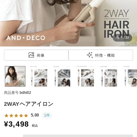
近
チ
ェ
ッ
ク
し
1
/
20
た
ア
画像
特徴・機能
イ
テ
ム
商品番号
bdhi02
特
集
2WAYヘアアイロン
一
覧
5.00
1件
¥
3,498
税込
人