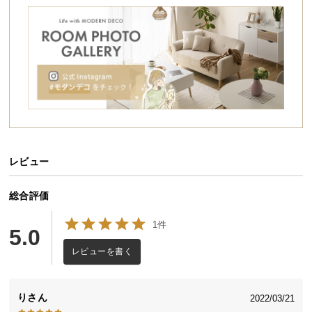
シ
ョ
ッ
ピ
ン
グ
ガ
イ
ド
レビュー
お
支
払
総合評価
い
1件
に
5.0
つ
レビューを書く
い
て
り
2022/03/21
配