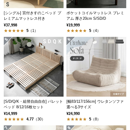
経
路
[シングル] 宮付きすのこベッド プ
ポケットコイルマットレス プレミ
に
レミアムマットレス付き
アム 厚さ20cm S/SD/D
つ
¥37,998
¥19,999
い
5
（1）
5
（4）
て
返
品・
キ
ャ
ン
セ
ル
に
[S/D/Q/K・組替自由自在] パレット
[幅83/117/156cm] ウレタンソファ
つ
ベッド 8/12/16枚セット
選べる3サイズ
い
¥14,999
¥24,990
て
4.77
（30）
5
（8）