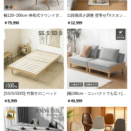
幅120~200cm 伸長式ラウンドダイ
11段階高さ調整 壁寄せTVスタンド
ニングテーブル 6人掛け 天然木突
キャスター付き 上下左右角度調節
￥79,990
￥12,999
板 美しい格子デザイン
機能
[SS/S/SD/D] 竹製すのこベッド
[幅186cm・コンパクトでも広々] 3
人掛けソファベッド リクライニン
￥8,999
￥49,999
グ 天然木フレーム 北欧