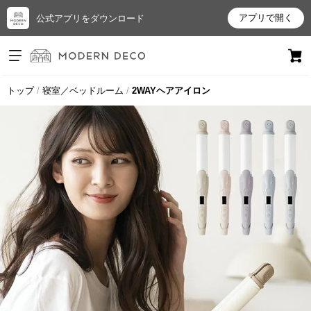
アプリで開く
公式アプリをダウンロード
ログイン
新規会員登録
トップ
寝室／ベッドルーム
2WAYヘアアイロン
お
気
に
入
り
ア
イ
テ
ム
最