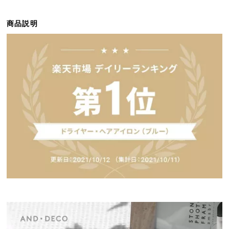
ら
探
商品説明
す
イ
ン
テ
リ
ア
テ
イ
ス
ト
か
ら
探
す