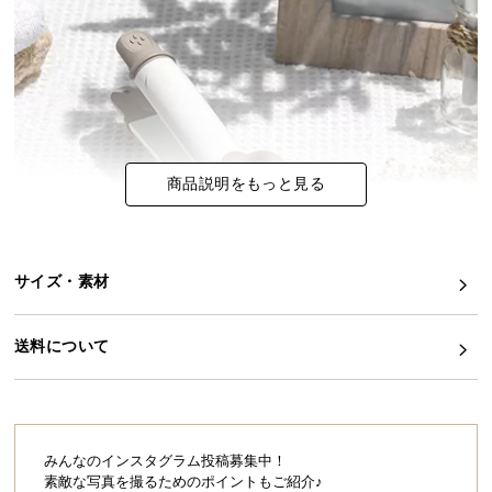
イ
ン
テ
リ
ア
コ
商品説明をもっと見る
ー
デ
ィ
ネ
サイズ・素材
ー
ト
か
送料について
ら
探
す
みんなのインスタグラム投稿募集中！
素敵な写真を撮るためのポイントもご紹介♪