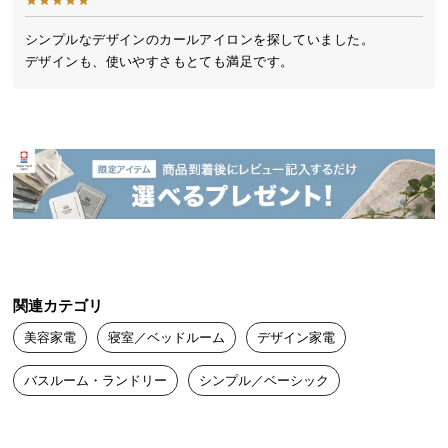
送
料
シンプルなデザインのカールアイロンを探していました。

デザインも、使いやすさもとても満足です。
に
つ
い
て
大
型
商
品
の
配
関連カテゴリ
送
美容家電
寝室／ベッドルーム
デザイン家電
に
つ
バスルーム・ランドリー
シンプル／ベーシック
い
て