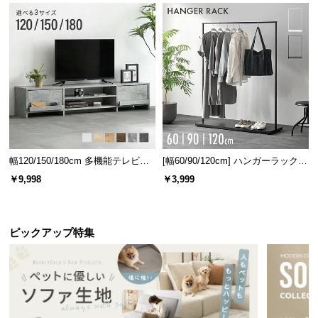
幅120/150/180cm 多機能テレビボ
[幅60/90/120cm] ハンガーラック
ード 木目/石目調 オープン収納・
スチール 4段階高さ調節 サイドフ
￥9,998
￥3,999
引き出し収納付き
ック オープンラック シンプル
ピックアップ特集