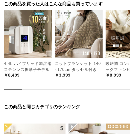
中
この商品を買った人はこんな商品も買っています
型
商
品
の
配
送
に
つ
4.4L ハイブリッド加湿器
ニットブランケット 140
暖炉調 コンパ
い
ステンレス振動子モデル
×170cm タッセル付き
ックファンヒ
て
￥8,499
￥3,999
￥8,999
小
型
商
品
この商品と同じカテゴリのランキング
の
配
送
に