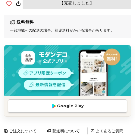
【完売しました】
気
ア
イ
送料無料
テ
一部地域への配送の場合、別途送料がかかる場合があります。
ム
ラ
ン
キ
ン
グ
商
品
カ
Google Play
テ
ゴ
リ
ご注文について
配送料について
よくあるご質問
か