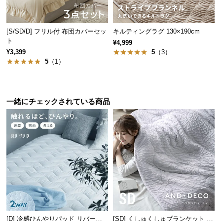
サ
ポ
[S/SD/D] フリル付 布団カバーセッ
キルティングラグ 130×190cm
ー
ト
¥4,999
ト
¥3,399
5
（3）
5
（1）
お
知
一緒にチェックされている商品
ら
せ
ブ
ロ
グ
企
業
[D] 冷感ひんやりパッド リバーシ
[SD] くしゅくしゅブランケット レ