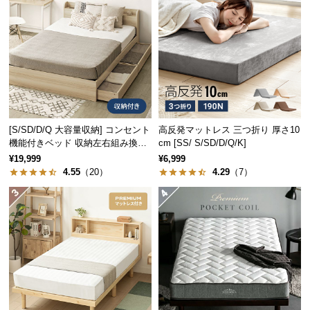
つ
い
て
開
梱
設
置
[S/SD/D/Q 大容量収納] コンセント
高反発マットレス 三つ折り 厚さ10
機能付きベッド 収納左右組み換え
cm [SS/ S/SD/D/Q/K]
サ
可能
ー
¥19,999
¥6,999
4.55
（20）
4.29
（7）
ビ
ス
に
つ
い
て
搬
入