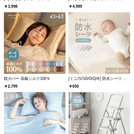
情
ブル 速乾 抗菌 洗える
ーヨン100% とろける肌触り
￥3,998
￥4,999
報
©
M
O
D
E
R
N
D
E
枕カバー 高級シルク100％
[ミニ/S/SD/D/Q/K] 防水シーツ ノ
C
ンパイル
￥2,799
￥650
O
C
o.,
L
t
d.
A