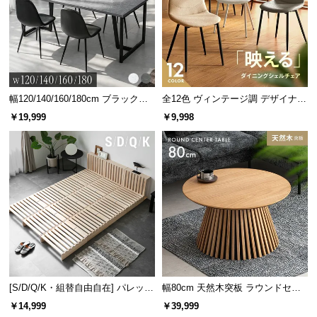
幅120/140/160/180cm ブラックフ
全12色 ヴィンテージ調 デザイナー
レーム ダイニング 大理石調 4人掛
ズシェルチェア
￥19,999
￥9,998
け
[S/D/Q/K・組替自由自在] パレット
幅80cm 天然木突板 ラウンドセン
ベッド 8/12/16枚セット
ターテーブル 美しい格子デザイン
￥14,999
￥39,999