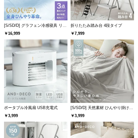
l
l
[S/SD/D] グラフェン冷感寝具 リバ
折りたたみ踏み台 4段タイプ
ーシブル 3点セット 速乾 抗菌 洗え
￥16,999
￥7,999
る
ポータブル冷風扇 USB充電式
[S/SD/D] 天然素材 ひんやり掛け布
団 綿100% リバーシブル 洗える
￥3,999
￥3,999