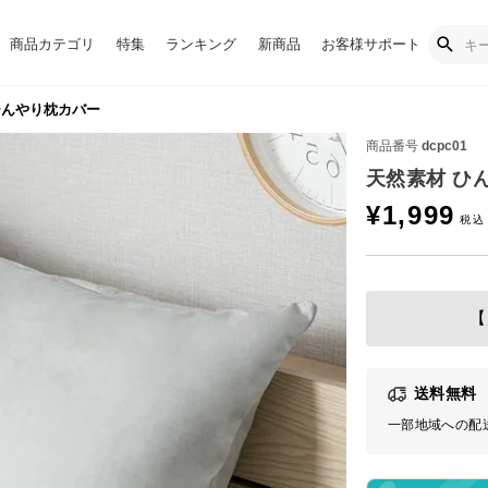
商品カテゴリ
特集
ランキング
新商品
お客様サポート
ひんやり枕カバー
商品番号
dcpc01
天然素材 ひ
¥
1,999
【
送料無料
一部地域への配