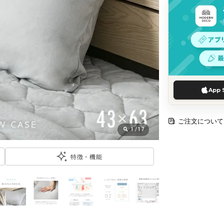
App 
ご注文について
1
/
17
特徴・機能