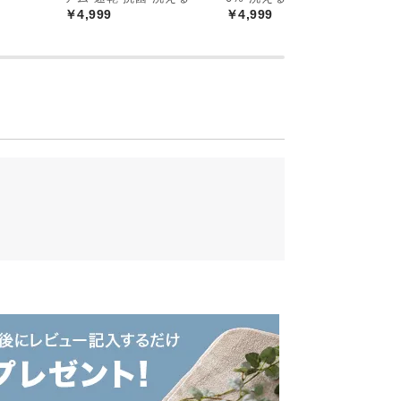
￥4,999
￥4,999
￥