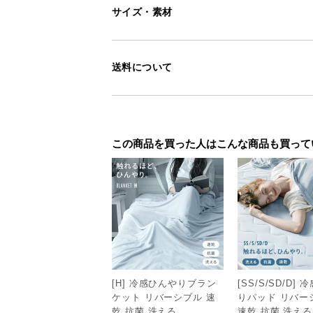
サイズ・素材
送料について
この商品を買った人はこんな商品も買って
[H] 冷感ひんやりブラン
[SS/S/SD/D]
ケット リバーシブル 速
りパッド リバー
乾 抗菌 洗える
速乾 抗菌 洗える