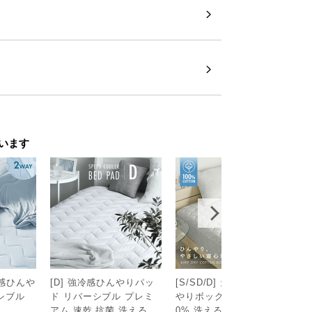
います
 冷感ひんや
[D] 強冷感ひんやりパッ
[S/SD/D] 天然素材 ひん
[
シブル
ド リバーシブル プレミ
やりボックスシーツ 綿10
け
アム 速乾 抗菌 洗える
0% 洗える
ブ