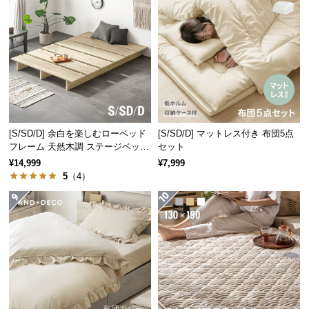
サ
ポ
ー
ト
お
知
[S/SD/D] 余白を楽しむローベッド
[S/SD/D] マットレス付き 布団5点
ら
フレーム 天然木調 ステージベッド
セット
せ
ロボット掃除機対応
¥14,999
¥7,999
5
（4）
ブ
ロ
グ
企
業