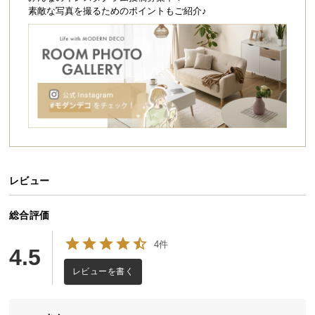
シ
素敵な写真を撮るためのポイントもご紹介♪
ョ
ッ
ピ
ン
グ
ガ
イ
ド
お
支
レビュー
払
い
総合評価
に
4件
つ
4.5
い
レビューを書く
て
配