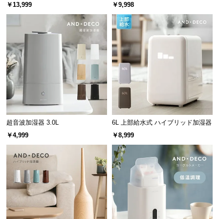
Vライト+ヒーター除菌機能付き
ンレス振動子モデル
l
￥13,999
￥9,998
l
超音波加湿器 3.0L
6L 上部給水式 ハイブリッド加湿器
￥4,999
￥8,999