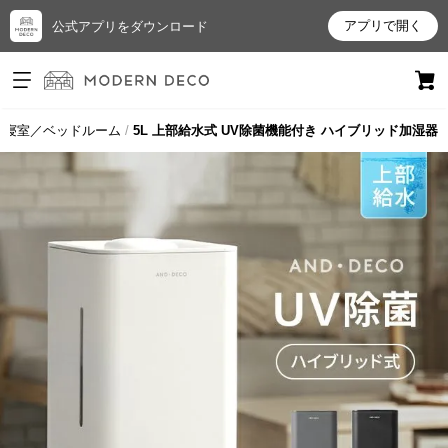
アプリで開く
公式アプリをダウンロード
ログイン
新規会員登録
寝室／ベッドルーム
5L 上部給水式 UV除菌機能付き ハイブリッド加湿器
お
気
に
入
り
ア
イ
テ
ム
最