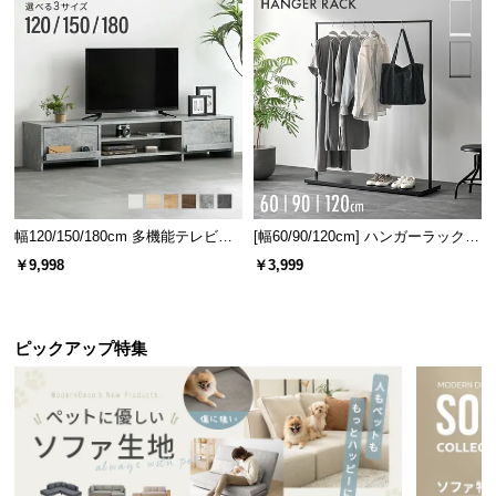
幅120/150/180cm 多機能テレビボ
[幅60/90/120cm] ハンガーラック
ード 木目/石目調 オープン収納・
スチール 4段階高さ調節 サイドフ
￥9,998
￥3,999
引き出し収納付き
ック オープンラック シンプル
ピックアップ特集