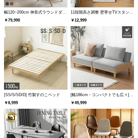
幅120~200cm 伸長式ラウンドダイ
11段階高さ調整 壁寄せTVスタンド
ニングテーブル 6人掛け 天然木突
キャスター付き 上下左右角度調節
￥79,990
￥12,999
板 美しい格子デザイン
機能
[SS/S/SD/D] 竹製すのこベッド
[幅186cm・コンパクトでも広々] 3
人掛けソファベッド リクライニン
￥8,999
￥49,999
グ 天然木フレーム 北欧