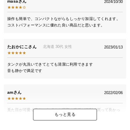
masa
2024/10/30
送
料
に
操作も簡単で、コンパクトながらもしっかり加湿してくれます。

つ
コストパフォーマンスに優れた良い商品だと思います。
い
て
たおかにこ
北海道
30代
女性
2023/01/13
大
型
タンクが丸洗いできてとても清潔に利用できます

商
音も静かで満足です
品
の
配
送
am
2022/02/06
に
つ
見た目が可愛く良かったです！湿度の表示が便利で買って良かっ
い
もっと見る
たです。
て