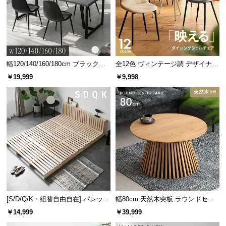
幅120/140/160/180cm ブラックフ
全12色 ヴィンテージ調 デザイナー
レーム ダイニング 大理石調 4人掛
ズシェルチェア
￥19,999
￥9,998
け
[S/D/Q/K・組替自由自在] パレット
幅80cm 天然木突板 ラウンドセン
ベッド 8/12/16枚セット
ターテーブル 美しい格子デザイン
￥14,999
￥39,999