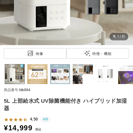
近
チ
ェ
ッ
ク
し
1
/
21
た
ア
画像
特徴・機能
イ
テ
ム
商品番号
hlk004
特
集
5L 上部給水式 UV除菌機能付き ハイブリッド加湿
一
器
覧
4.50
4件
¥
14,999
税込
人