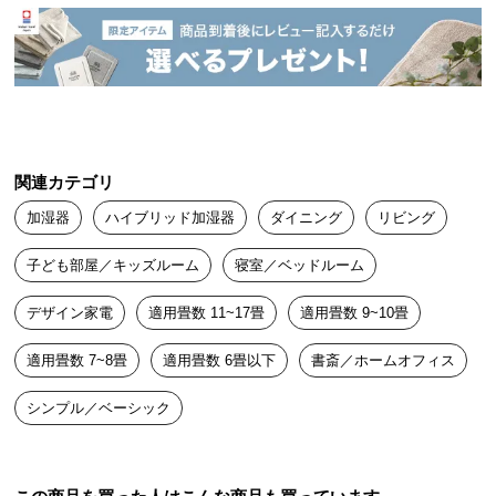
中
ぼん
2022/01/28
型
商
品
他の物を希望していましたが売り切れでこちらを購入。使ってみ
の
ると蒸気の位置を変更できたりデザインもシンプルで大変満足で
配
す！
送
関連カテゴリ
に
つ
加湿器
ハイブリッド加湿器
ダイニング
リビング
い
て
子ども部屋／キッズルーム
寝室／ベッドルーム
デザイン家電
適用畳数 11~17畳
適用畳数 9~10畳
小
型
適用畳数 7~8畳
適用畳数 6畳以下
書斎／ホームオフィス
商
品
シンプル／ベーシック
の
配
送
に