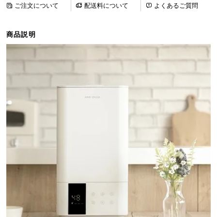
ご注文について
配送料について
よくあるご質問
ら
探
す
商品説明
イ
ン
テ
リ
ア
テ
イ
ス
ト
か
ら
探
す