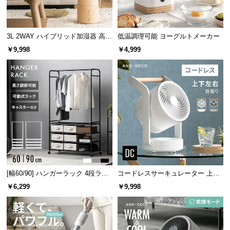
3L 2WAY ハイブリッド加湿器 高さ
低温調理可能 ヨーグルトメーカー
調整可能
￥9,998
￥4,999
[幅60/90] ハンガーラック 4段ラッ
コードレスサーキュレーター 上下
ク収納 キャスター付き
左右首振り 持ち手付き
￥6,299
￥9,998