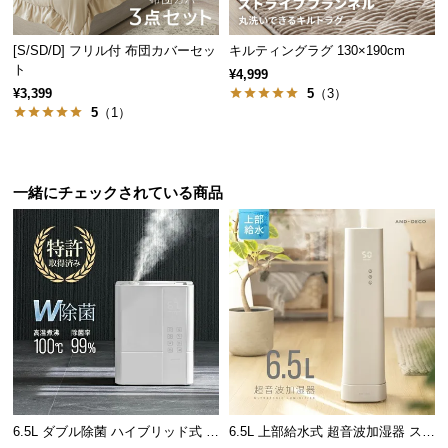
情
報
[S/SD/D] フリル付 布団カバーセッ
キルティングラグ 130×190cm
©
ト
¥4,999
M
¥3,399
5
（3）
O
5
（1）
D
E
R
一緒にチェックされている商品
N
D
E
C
O
C
o.,
L
t
d.
A
6.5L ダブル除菌 ハイブリッド式 U
6.5L 上部給水式 超音波加湿器 ステ