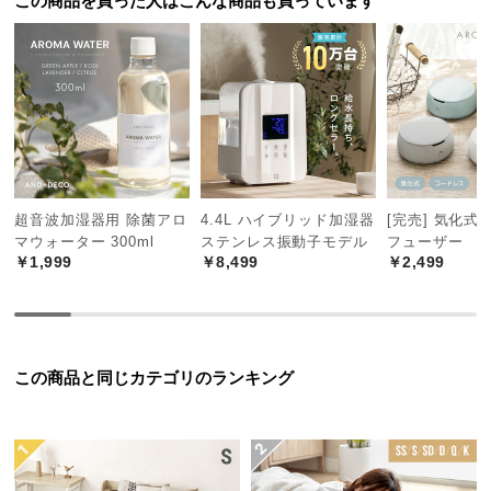
この商品を買った人はこんな商品も買っています
つ
い
て
開
梱
設
置
超音波加湿器用 除菌アロ
4.4L ハイブリッド加湿器
[完売] 気化式
サ
マウォーター 300ml
ステンレス振動子モデル
フューザー
ー
￥1,999
￥8,499
￥2,499
ビ
ス
に
つ
い
この商品と同じカテゴリのランキング
て
搬
入