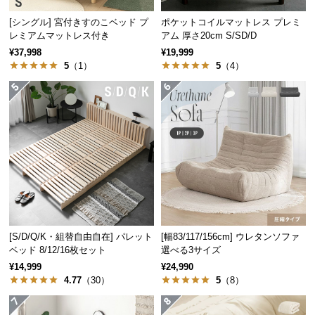
保
証
[シングル] 宮付きすのこベッド プ
ポケットコイルマットレス プレミ
に
レミアムマットレス付き
アム 厚さ20cm S/SD/D
つ
¥37,998
¥19,999
5
（1）
5
（4）
い
て
会
員
規
約
に
つ
い
て
[S/D/Q/K・組替自由自在] パレット
[幅83/117/156cm] ウレタンソファ
ベッド 8/12/16枚セット
選べる3サイズ
¥14,999
¥24,990
4.77
（30）
5
（8）
お
客
様