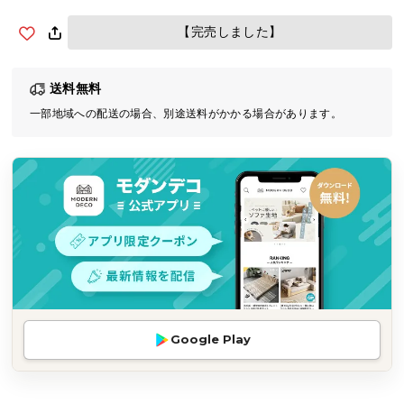
気
【完売しました】
ア
イ
テ
送料無料
ム
一部地域への配送の場合、別途送料がかかる場合があります。
ラ
ン
キ
ン
グ
商
品
カ
テ
Google Play
ゴ
リ
か