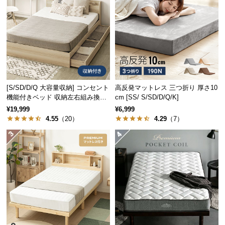
経
路
に
つ
い
て
[S/SD/D/Q 大容量収納] コンセント
高反発マットレス 三つ折り 厚さ10
返
機能付きベッド 収納左右組み換え
cm [SS/ S/SD/D/Q/K]
品・
可能
¥19,999
¥6,999
キ
4.55
（20）
4.29
（7）
ャ
ン
セ
ル
に
つ
い
て