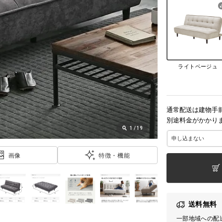
ライトベージュ
通常配送は建物手
別途料金がかかり
1
/
19
画像
特徴・機能
送料無料
一部地域への配