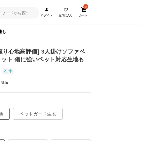
0
ログイン
お気に入り
カート
地も
・座り心地高評価] 3人掛けソファベ
ラット 傷に強いペット対応生地も
21件
~
地
ペットガード生地