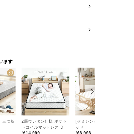
います
 三つ折
2層ウレタン仕様 ポケッ
[セミシングル] すのこベ
[
トコイルマットレス D
ッド
ッ
￥14,999
￥8,998
ス