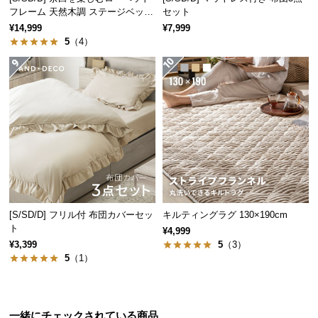
保
フレーム 天然木調 ステージベッド
セット
証
ロボット掃除機対応
¥14,999
¥7,999
に
5
（4）
つ
い
て
会
員
規
約
に
つ
[S/SD/D] フリル付 布団カバーセッ
キルティングラグ 130×190cm
い
ト
¥4,999
て
¥3,399
5
（3）
5
（1）
お
客
一緒にチェックされている商品
様