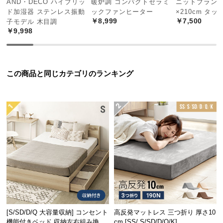
AND・DECO ハイブリッ
暖炉調 コンパクトセラミ
ニットブランケッ
中
ド加湿器 ステンレス振動
ックファンヒーター
×210cm タ
型
￥8,999
￥7,500
子モデル 木目調
商
￥9,998
品
の
配
送
この商品と同じカテゴリのランキング
に
つ
い
て
小
型
商
品
の
配
送
[S/SD/D/Q 大容量収納] コンセント
高反発マットレス 三つ折り 厚さ10
機能付きベッド 収納左右組み換え
cm [SS/ S/SD/D/Q/K]
に