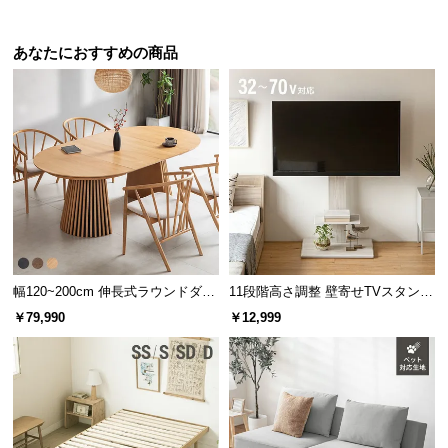
あなたにおすすめの商品
幅120~200cm 伸長式ラウンドダイ
11段階高さ調整 壁寄せTVスタンド
ニングテーブル 6人掛け 天然木突
キャスター付き 上下左右角度調節
￥79,990
￥12,999
板 美しい格子デザイン
機能