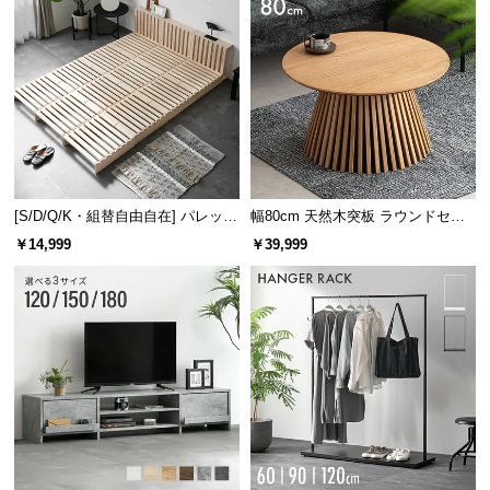
[S/D/Q/K・組替自由自在] パレット
幅80cm 天然木突板 ラウンドセン
ベッド 8/12/16枚セット
ターテーブル 美しい格子デザイン
￥14,999
￥39,999