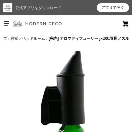
アプリで開く
公式アプリをダウンロード
ログイン
新規会員登録
ップ
寝室／ベッドルーム
[完売] アロマディフューザー jxt001専用ノズル
お
気
に
入
り
ア
イ
テ
ム
最