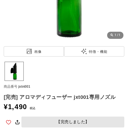
近
チ
ェ
ッ
ク
し
1
/
1
た
ア
画像
特徴・機能
イ
テ
ム
商品番号
jxtn001
特
集
[完売] アロマディフューザー jxt001専用ノズル
一
¥
1,490
覧
税込
【完売しました】
人