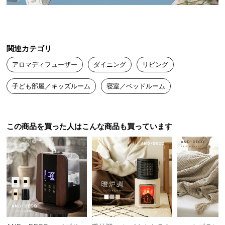
送
料
に
つ
関連カテゴリ
い
アロマディフューザー
ダイニング
リビング
て
子ども部屋／キッズルーム
寝室／ベッドルーム
大
型
商
品
この商品を買った人はこんな商品も買っています
の
配
送
に
つ
い
て