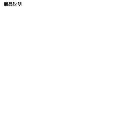
商品説明
ら
探
す
イ
ン
テ
リ
ア
テ
イ
ス
ト
か
ら
探
す