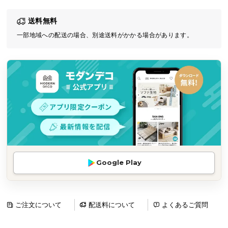
気
送料無料
ア
イ
一部地域への配送の場合、別途送料がかかる場合があります。
テ
ム
ラ
ン
キ
ン
グ
商
Google Play
品
カ
テ
ゴ
ご注文について
配送料について
よくあるご質問
リ
か