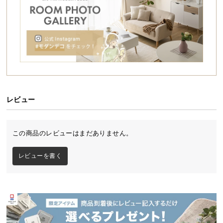
シ
ョ
ッ
ピ
ン
グ
ガ
イ
ド
レビュー
お
支
この商品のレビューはまだありません。
払
い
レビューを書く
に
つ
い
て
配