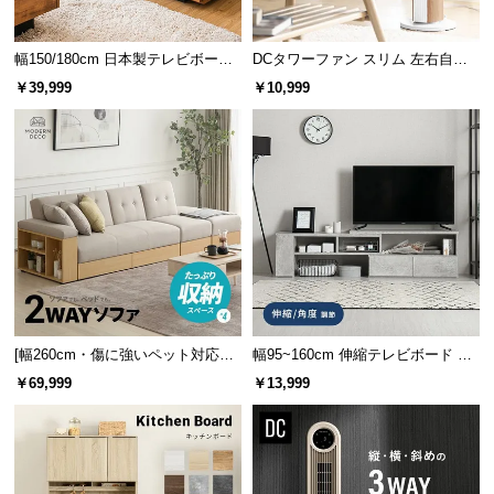
情
報
幅150/180cm 日本製テレビボード
DCタワーファン スリム 左右自動
©
TOT-002-1
首振り 8段階風量
￥39,999
￥10,999
M
O
D
E
R
N
D
E
C
O
C
[幅260cm・傷に強いペット対応生
幅95~160cm 伸縮テレビボード ア
o.,
地も] 収納付き3人掛け多機能ソフ
レンジ多彩 引き出し収納 角度調節
￥69,999
￥13,999
ァ
可能 モルタル調/木目調
L
t
d.
A