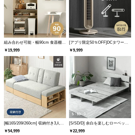
l
l
組み合わせ可能・幅90cm 食器棚
[アプリ限定50％OFF]DCタワーフ
ワイド キッチンボード 木目調 レ
ァン 縦横斜め3WAY
￥19,999
￥9,999
イアウト自在
[幅165/209/260cm] 収納付き3人掛
[S/SD/D] 余白を楽しむローベッド
けソファ メランジタイプ
フレーム 天然木調 ステージベッド
￥54,999
￥22,999
2口コンセントタイプ