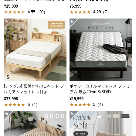
可能
¥19,999
¥6,999
つ
4.55
（20）
4.29
（7）
い
て
開
梱
設
置
サ
ー
ビ
ス
[シングル] 宮付きすのこベッド プ
ポケットコイルマットレス プレミ
に
レミアムマットレス付き
アム 厚さ20cm S/SD/D
つ
¥37,998
¥19,999
い
5
（1）
5
（4）
て
搬
入