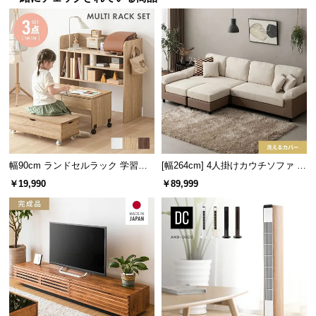
サ
ポ
ー
ト
お
知
ら
せ
幅90cm ランドセルラック 学習机
[幅264cm] 4人掛けカウチソファ L
3点セット
字 最大6人掛け ビッグサイズ ソフ
￥19,990
￥89,999
ァセット レイアウト自由
ブ
ロ
グ
企
業