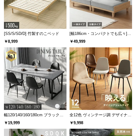
[SS/S/SD/D] 竹製すのこベッド
[幅186cm・コンパクトでも広々] 3
人掛けソファベッド リクライニン
￥8,999
￥49,999
グ 天然木フレーム 北欧
幅120/140/160/180cm ブラックフ
全12色 ヴィンテージ調 デザイナー
レーム ダイニング 大理石調 4人掛
ズシェルチェア
￥19,999
￥9,998
け