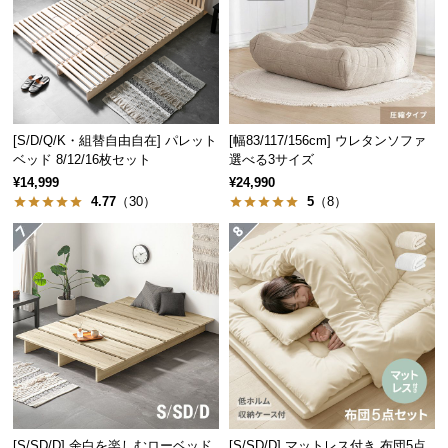
経
路
に
つ
い
て
[S/D/Q/K・組替自由自在] パレット
[幅83/117/156cm] ウレタンソファ
ベッド 8/12/16枚セット
選べる3サイズ
返
¥14,999
¥24,990
品・
4.77
（30）
5
（8）
キ
ャ
ン
セ
ル
に
つ
い
て
[S/SD/D] 余白を楽しむローベッド
[S/SD/D] マットレス付き 布団5点