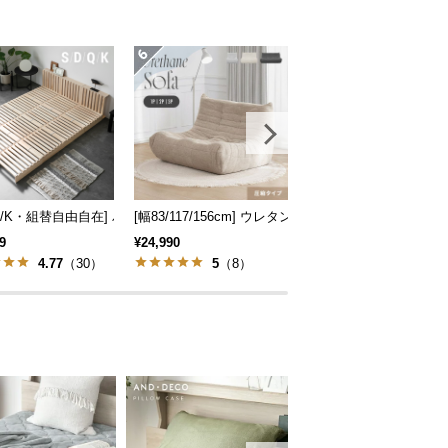
さ20cm S/SD/D
/Q/K・組替自由自在] パレットベッド 8/12/16枚セット
[幅83/117/156cm] ウレタンソファ 選べる3サイズ
[S/SD/D] 余白を
9
¥24,990
¥14,999
4.77
（30）
5
（8）
5
（4）