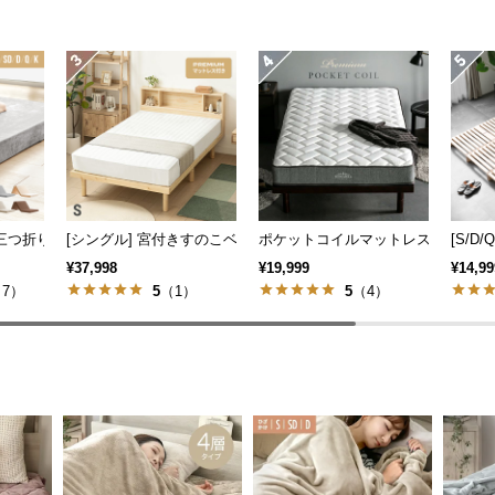
ベッド 収納左右組み換え可能
り 厚さ10cm [SS/ S/SD/D/Q/K]
[シングル] 宮付きすのこベッド プレミアムマットレス付き
ポケットコイルマットレス プレミアム 厚
[S/D
¥37,998
¥19,999
¥14,99
7）
5
（1）
5
（4）