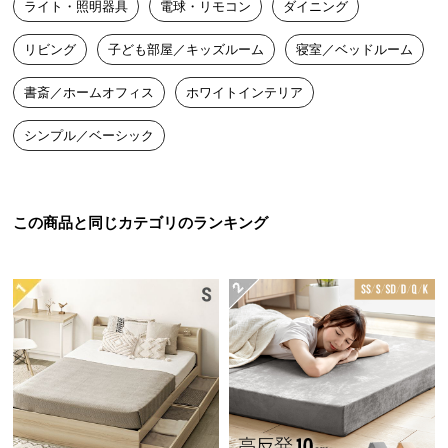
ライト・照明器具
電球・リモコン
ダイニング
送
料
リビング
子ども部屋／キッズルーム
寝室／ベッドルーム
に
つ
書斎／ホームオフィス
ホワイトインテリア
い
て
シンプル／ベーシック
大
型
この商品と同じカテゴリのランキング
商
品
の
配
送
に
つ
い
て