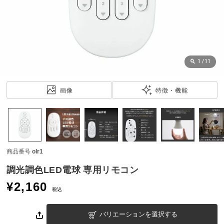
近
チ
ェ
ッ
ク
し
1
/
11
た
ア
画像
特徴・機能
イ
テ
ム
商品番号
olr1
特
集
調光調色LED電球 専用リモコン
一
¥
2,160
覧
税込
バリエーションを選択する
人