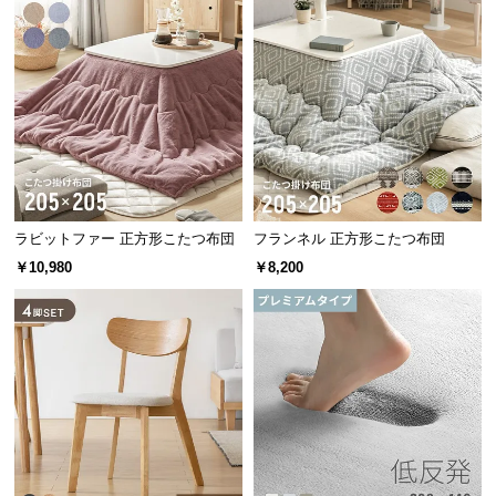
情
報
©
M
O
D
E
R
N
ラビットファー 正方形こたつ布団
フランネル 正方形こたつ布団
D
￥10,980
￥8,200
E
C
O
C
o.,
L
t
d.
A