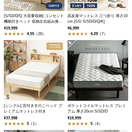
中
型
[S/SD/D/Q 大容量収納] コンセント
高反発マットレス 三つ折り 厚さ10
商
機能付きベッド 収納左右組み換え
cm [SS/ S/SD/D/Q/K]
品
可能
¥19,999
¥6,999
の
4.55
（20）
4.29
（7）
配
送
に
つ
い
て
小
型
商
品
[シングル] 宮付きすのこベッド プ
ポケットコイルマットレス プレミ
の
レミアムマットレス付き
アム 厚さ20cm S/SD/D
配
¥37,998
¥19,999
5
（1）
5
（4）
送
に