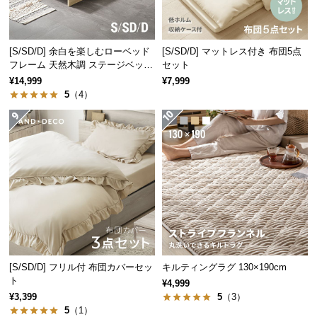
経
路
に
[S/SD/D] 余白を楽しむローベッド
[S/SD/D] マットレス付き 布団5点
つ
フレーム 天然木調 ステージベッド
セット
い
ロボット掃除機対応
¥14,999
¥7,999
て
5
（4）
返
品・
キ
ャ
ン
セ
ル
に
つ
[S/SD/D] フリル付 布団カバーセッ
キルティングラグ 130×190cm
い
ト
¥4,999
て
¥3,399
5
（3）
5
（1）