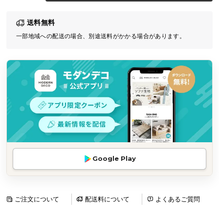
気
送料無料
ア
イ
一部地域への配送の場合、別途送料がかかる場合があります。
テ
ム
ラ
ン
キ
ン
グ
商
Google Play
品
カ
テ
ゴ
ご注文について
配送料について
よくあるご質問
リ
か