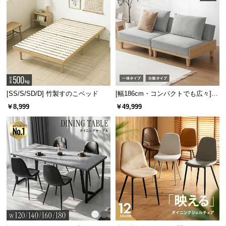
[SS/S/SD/D] 竹製すのこベッド
[幅186cm・コンパクトでも広々] 3
人掛けソファベッド リクライニン
￥8,999
￥49,999
グ 天然木フレーム 北欧