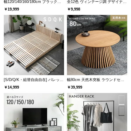
幅120/140/160/180cm ブラックフ
全12色 ヴィンテージ調 デザイナー
レーム ダイニング 大理石調 4人掛
ズシェルチェア
￥19,999
￥9,998
け
[S/D/Q/K・組替自由自在] パレット
幅80cm 天然木突板 ラウンドセン
ベッド 8/12/16枚セット
ターテーブル 美しい格子デザイン
￥14,999
￥39,999