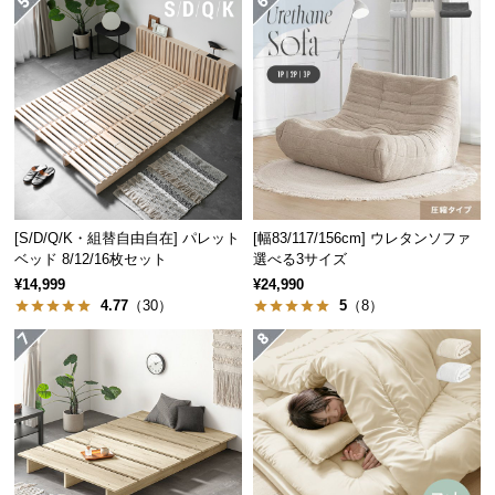
つ
い
て
開
梱
設
置
サ
[S/D/Q/K・組替自由自在] パレット
[幅83/117/156cm] ウレタンソファ
ー
ベッド 8/12/16枚セット
選べる3サイズ
ビ
¥14,999
¥24,990
ス
4.77
（30）
5
（8）
に
つ
い
て
搬
入