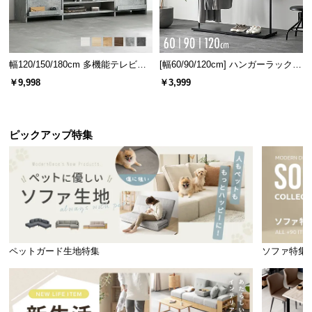
幅120/150/180cm 多機能テレビボ
[幅60/90/120cm] ハンガーラック
ード 木目/石目調 オープン収納・
スチール 4段階高さ調節 サイドフ
￥9,998
￥3,999
引き出し収納付き
ック オープンラック シンプル
ピックアップ特集
ペットガード生地特集
ソファ特集