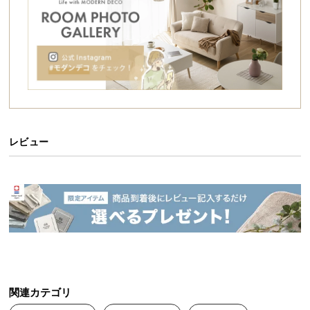
シ
ョ
ッ
ピ
ン
グ
ガ
イ
ド
レビュー
お
支
払
い
に
つ
い
て
関連カテゴリ
配