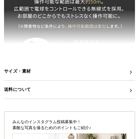
イ
ン
テ
リ
ア
コ
ー
デ
ィ
サイズ・素材
ネ
ー
ト
送料について
か
ら
探
す
みんなのインスタグラム投稿募集中！
素敵な写真を撮るためのポイントもご紹介♪