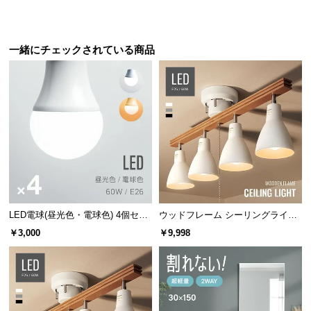
保
証
に
一緒にチェックされている商品
つ
い
て
会
員
規
約
に
つ
い
LED電球(昼光色・電球色) 4個セッ
ウッドフレーム シーリングライト
て
ト
ストレートタイプ
￥3,000
￥9,998
お
客
様