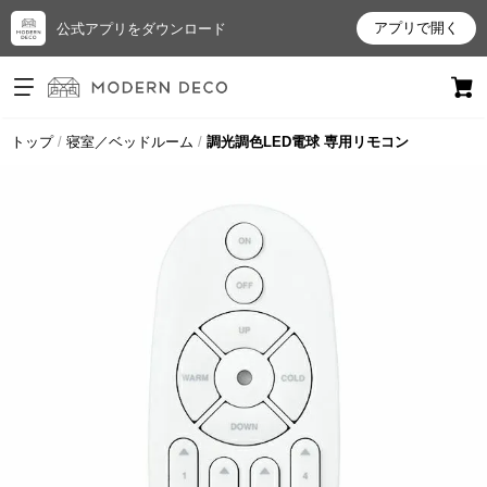
アプリで開く
公式アプリをダウンロード
ログイン
新規会員登録
トップ
寝室／ベッドルーム
調光調色LED電球 専用リモコン
お
気
に
入
り
ア
イ
テ
ム
最