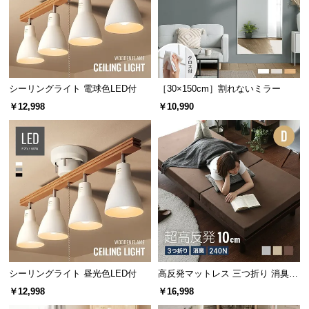
サ
ポ
ー
ト
シーリングライト 電球色LED付
［30×150cm］割れないミラー
￥12,998
￥10,990
お
知
ら
せ
ブ
ロ
グ
シーリングライト 昼光色LED付
高反発マットレス 三つ折り 消臭
高密度ハード 厚さ10cm D
￥12,998
￥16,998
企
業