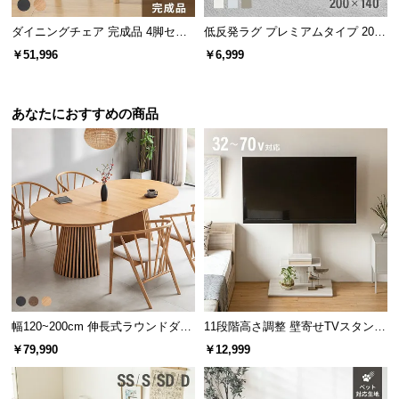
l
l
ダイニングチェア 完成品 4脚セッ
低反発ラグ プレミアムタイプ 200×
ト
140cm
￥51,996
￥6,999
あなたにおすすめの商品
幅120~200cm 伸長式ラウンドダイ
11段階高さ調整 壁寄せTVスタンド
ニングテーブル 6人掛け 天然木突
キャスター付き 上下左右角度調節
￥79,990
￥12,999
板 美しい格子デザイン
機能