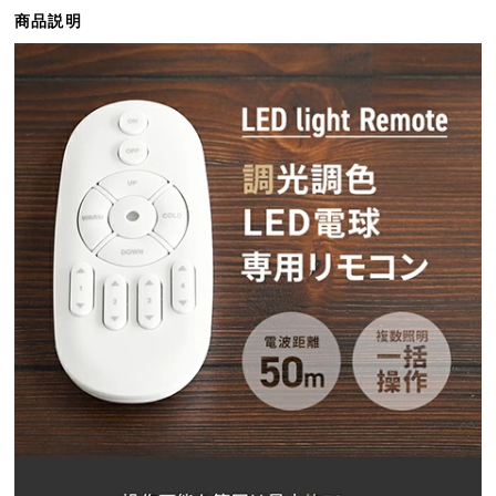
ら
商品説明
探
す
イ
ン
テ
リ
ア
テ
イ
ス
ト
か
ら
探
す